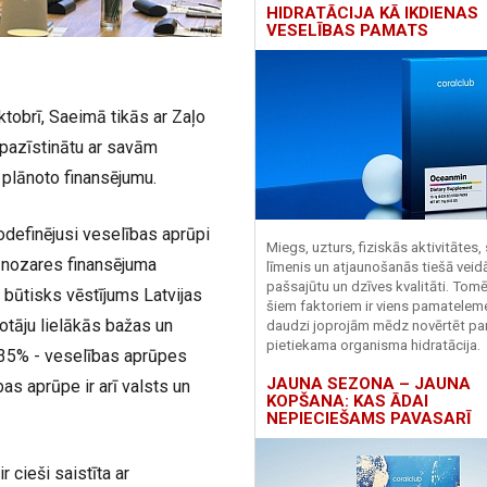
HIDRATĀCIJA KĀ IKDIENAS
VESELĪBAS PAMATS
tobrī, Saeimā tikās ar Zaļo
epazīstinātu ar savām
 plānoto finansējumu.
odefinējusi veselības aprūpi
Miegs, uzturs, fiziskās aktivitātes,
s nozares finansējuma
līmenis un atjaunošanās tiešā veid
pašsajūtu un dzīves kvalitāti. Tomē
r būtisks vēstījums Latvijas
šiem faktoriem ir viens pamatelem
votāju lielākās bažas un
daudzi joprojām mēdz novērtēt pa
pietiekama organisma hidratācija.
 35% - veselības aprūpes
JAUNA SEZONA – JAUNA
bas aprūpe ir arī valsts un
KOPŠANA: KAS ĀDAI
NEPIECIEŠAMS PAVASARĪ
 cieši saistīta ar