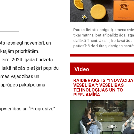
Pareizi lietoti dabīgie ķermeņa svie
tikai mitrina, bet arī palīdz ādai at
dziļākā līmenī. Uzzini, ko tavai ādai
ts iesniegt novembrī, un
patiesībā dod tīras, dabīgas sastā
ktajām prioritātēm.
 eiro. 2023. gada budžetā
a laikā nācās piešķirt papildu
Video
kamas vajadzības un
RAIDIERAKSTS ''INOVĀCIJA
s aprūpes pakalpojumu
VESELĪBĀ'': VESELĪBAS
TEHNOLOĢIJAS UN TO
PIEEJAMĪBA
 apvienības un “Progresīvo”