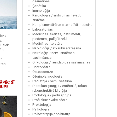
dzemdības
Ģenētika
Imunoloģija
Kardioloģija / sirds un asinsvadu
sistēma
Komplementārā un alternatīvā medicīna
Laboratorijas
Medicīnas iekārtas, instrumenti,
miska
piederumi, palīglīdzekļi
z
Medicīnas literatūra
i tiek
Narkoloģija / atkarību ārstēšana
 šo
Neiroloģija / nervu sistēmas
s
saslimšanas
r
Onkoloģija / ļaundabīgas saslimšanas
ētas
Osteopātija
Osteoporoze
Otorinolaringoloģija
Pediatrija / bērnu veselība
ĀPĒC ŠĪ
Plastikas ķirurģija / estētiskā, rokas,
RŪPE
rekonstruktīvā ķirurģija
Podoloģija / pēdu aprūpe
Profilakse / vakcinācija
Proktoloģija
Psiholoģija
Psihoterapija / psihiatrija