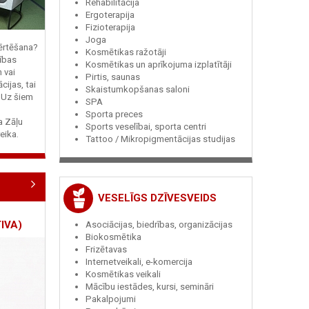
Rehabilitācija
Ergoterapija
Fizioterapija
Joga
vērtēšana?
Kosmētikas ražotāji
ības
Kosmētikas un aprīkojuma izplatītāji
n vai
Pirtis, saunas
cijas, tai
Skaistumkopšanas saloni
? Uz šiem
SPA
Sporta preces
ja Zāļu
Sports veselībai, sporta centri
eika.
Tattoo / Mikropigmentācijas studijas
VESELĪGS DZĪVESVEIDS
IVA)
Asociācijas, biedrības, organizācijas
Biokosmētika
Frizētavas
Internetveikali, e-komercija
Kosmētikas veikali
Mācību iestādes, kursi, semināri
Pakalpojumi