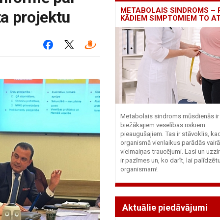
METABOLAIS SINDROMS – 
a projektu
KĀDIEM SIMPTOMIEM TO A
Metabolais sindroms mūsdienās ir 
biežākajiem veselības riskiem
pieaugušajiem. Tas ir stāvoklis, ka
organismā vienlaikus parādās vairā
vielmaiņas traucējumi. Lasi un uzzi
ir pazīmes un, ko darīt, lai palīdzē
organismam!
Aktuālie piedāvājumi