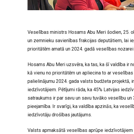
Veselības ministrs Hosams Abu Meri šodien, 25. ok
un zemnieku savienības frakcijas deputātiem, lai i
prioritātēm amatā un 2024. gadā veselības nozarei
Hosams Abu Meri uzsvēra, ka tas, ka šī valdība ir n
kā vienu no prioritātēm un apliecina to ar veselība
palielinājumu 2024. gada valsts budžeta projektā, i
iedzīvotājiem. Pētījumi rāda, ka 45% Latvijas iedzī
satraukums ir par savu un savu tuvāko veselību un
pieejamība. Ir svarīgi, ka valdība apzinās, ka veselī
iedzīvotāju drošības jautājums.
Valsts apmaksātā veselības aprūpe iedzīvotājiem ir