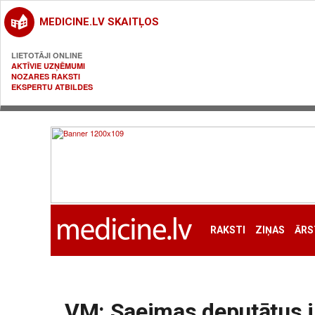
MEDICINE.LV SKAITĻOS
LIETOTĀJI ONLINE
AKTĪVIE UZŅĒMUMI
NOZARES RAKSTI
EKSPERTU ATBILDES
RAKSTI
ZIŅAS
ĀRS
VM: Saeimas deputātus i