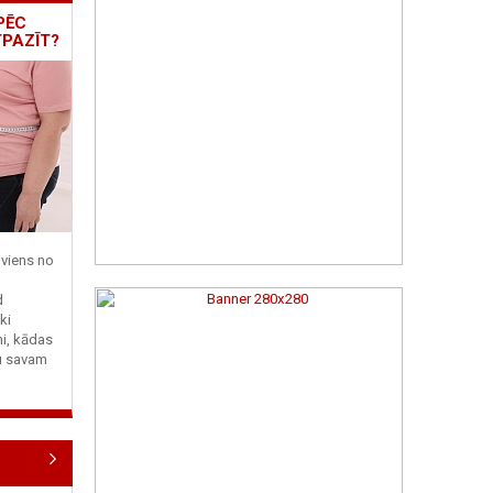
PĒC
TPAZĪT?
viens no
d
ki
ni, kādas
tu savam