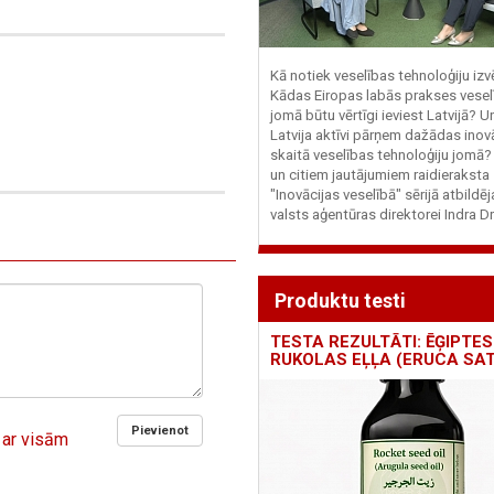
Kā notiek veselības tehnoloģiju iz
Kādas Eiropas labās prakses vesel
jomā būtu vērtīgi ieviest Latvijā? U
Latvija aktīvi pārņem dažādas inovā
skaitā veselības tehnoloģiju jomā
un citiem jautājumiem raidieraksta
"Inovācijas veselībā" sērijā atbildē
valsts aģentūras direktorei Indra Dr
Produktu testi
TESTA REZULTĀTI: ĒĢIPTES
RUKOLAS EĻĻA (ERUCA SAT
Pievienot
 ar visām