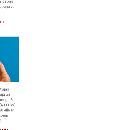
TY dabas
Upeņu vai
 +
tvijas
ijā un
Omega-3,
 (4000 SV)
u eļļa ar
kābēm
ā.