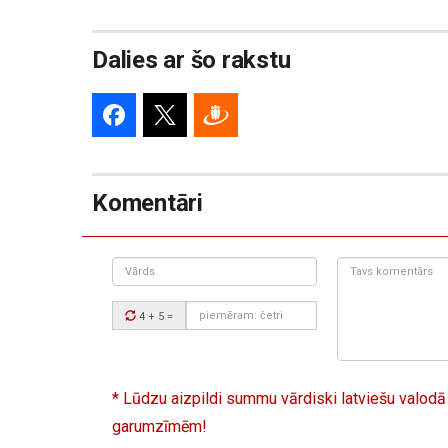
Dalies ar šo rakstu
Komentāri
Vārds
Tavs
komentārs:
Drošības
4 + 5
=
kods:
* Lūdzu aizpildi summu vārdiski latviešu valodā
garumzīmēm!