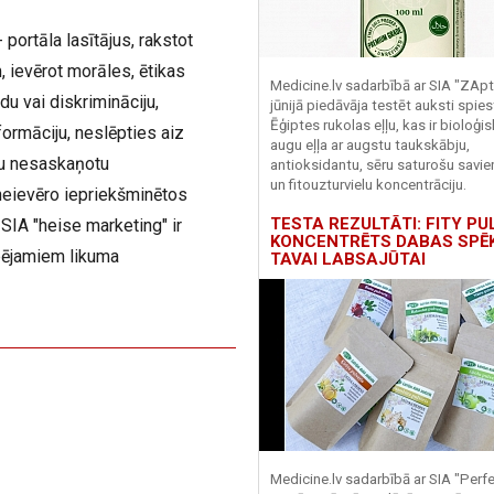
 portāla lasītājus, rakstot
 ievērot morāles, ētikas
Medicine.lv sadarbībā ar SIA "ZApt
du vai diskrimināciju,
jūnijā piedāvāja testēt auksti spies
Ēģiptes rukolas eļļu, kas ir bioloģis
ormāciju, neslēpties aiz
augu eļļa ar augstu taukskābju,
iju nesaskaņotu
antioksidantu, sēru saturošu savi
un fitouzturvielu koncentrāciju.
neievēro iepriekšminētos
TESTA REZULTĀTI: FITY PU
SIA "heise marketing" ir
KONCENTRĒTS DABAS SPĒ
pējamiem likuma
TAVAI LABSAJŪTAI
Medicine.lv sadarbībā ar SIA "Perf