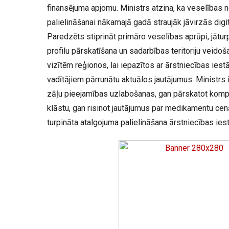
finansējuma apjomu. Ministrs atzina, ka veselības 
palielināšanai nākamajā gadā straujāk jāvirzās digi
Paredzēts stiprināt primāro veselības aprūpi, jāturp
profilu pārskatīšana un sadarbības teritoriju veidoš
vizītēm reģionos, lai iepazītos ar ārstniecības ies
vadītājiem pārrunātu aktuālos jautājumus. Ministrs 
zāļu pieejamības uzlabošanas, gan pārskatot ko
klāstu, gan risinot jautājumus par medikamentu ce
turpināta atalgojuma palielināšana ārstniecības ies