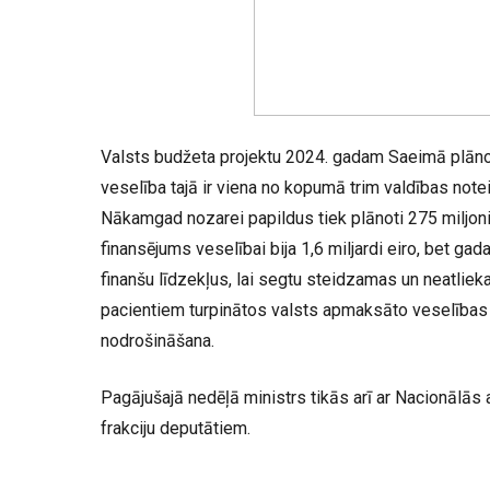
Valsts budžeta projektu 2024. gadam Saeimā plāno
veselība tajā ir viena no kopumā trim valdības notei
Nākamgad nozarei papildus tiek plānoti 275 miljoni
finansējums veselībai bija 1,6 miljardi eiro, bet gad
finanšu līdzekļus, lai segtu steidzamas un neatlie
pacientiem turpinātos valsts apmaksāto veselība
nodrošināšana.
Pagājušajā nedēļā m
inistrs tikās arī ar Nacionālās
frakciju deputātiem.