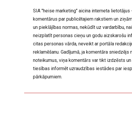
SIA "heise marketing" aicina interneta lietotājus -
komentārus par publicētajiem rakstiem un ziņām,
un pieklājības normas, nekūdīt uz vardarbību, nai
neizplatīt personas cieņu un godu aizskarošu inf
citas personas vārda, neveikt ar portāla redakc
reklamēšanu. Gadījumā, ja komentāra sniedzējs 
noteikumus, viņa komentārs var tikt izdzēsts un 
tiesības informēt uzraudzības iestādes par ies
pārkāpumiem.