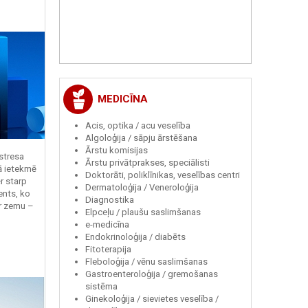
MEDICĪNA
Acis, optika / acu veselība
Algoloģija / sāpju ārstēšana
Ārstu komisijas
 stresa
Ārstu privātprakses, speciālisti
ā ietekmē
Doktorāti, poliklīnikas, veselības centri
r starp
Dermatoloģija / Veneroloģija
ents, ko
Diagnostika
r zemu –
Elpceļu / plaušu saslimšanas
e-medicīna
Endokrinoloģija / diabēts
Fitoterapija
Fleboloģija / vēnu saslimšanas
Gastroenteroloģija / gremošanas
sistēma
Ginekoloģija / sievietes veselība /