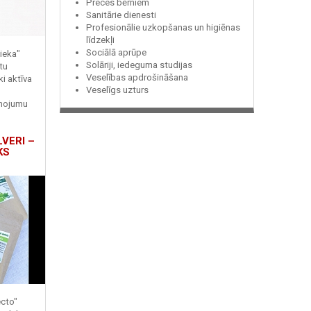
Preces bērniem
Sanitārie dienesti
Profesionālie uzkopšanas un higiēnas
līdzekļi
Sociālā aprūpe
ieka"
Solāriji, iedeguma studijas
tu
Veselības apdrošināšana
ki aktīva
Veselīgs uzturs
enojumu
LVERI –
KS
ecto"