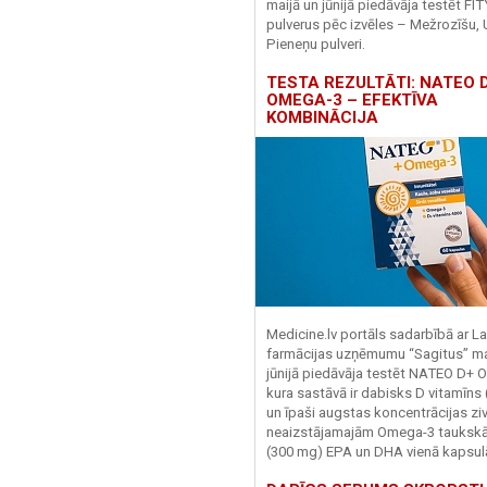
maijā un jūnijā piedāvāja testēt FI
pulverus pēc izvēles – Mežrozīšu, 
Pieneņu pulveri.
TESTA REZULTĀTI: NATEO D
OMEGA-3 – EFEKTĪVA
KOMBINĀCIJA
Medicine.lv portāls sadarbībā ar La
farmācijas uzņēmumu “Sagitus” ma
jūnijā piedāvāja testēt NATEO D+ 
kura sastāvā ir dabisks D vitamīns
un īpaši augstas koncentrācijas zivj
neaizstājamajām Omega-3 tauks
(300 mg) EPA un DHA vienā kapsul