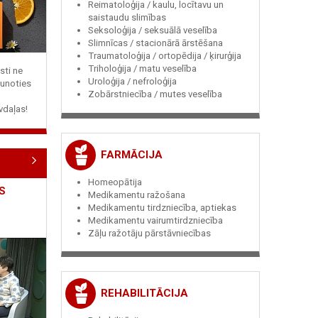
Reimatoloģija / kaulu, locītavu un
saistaudu slimības
Seksoloģija / seksuālā veselība
Slimnīcas / stacionārā ārstēšana
Traumatoloģija / ortopēdija / ķirurģija
Triholoģija / matu veselība
sti ne
Uroloģija / nefroloģija
jaunoties
Zobārstniecība / mutes veselība
vdaļas!
FARMĀCIJA
Homeopātija
S
Medikamentu ražošana
Medikamentu tirdzniecība, aptiekas
Medikamentu vairumtirdzniecība
Zāļu ražotāju pārstāvniecības
REHABILITĀCIJA