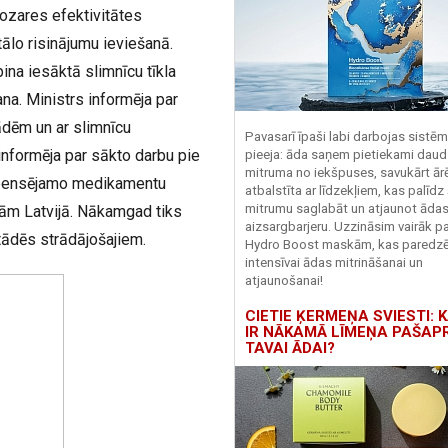
nozares efektivitātes
tālo risinājumu ieviešanā.
ina iesāktā slimnīcu tīkla
ana. Ministrs informēja par
tādēm un ar slimnīcu
Pavasarī īpaši labi darbojas sistē
informēja par sākto darbu pie
pieeja: āda saņem pietiekami daud
mitruma no iekšpuses, savukārt ārēj
mpensējamo medikamentu
atbalstīta ar līdzekļiem, kas palīdz
mitrumu saglabāt un atjaunot āda
nām Latvijā. Nākamgad tiks
aizsargbarjeru.
Uzzināsim vairāk pa
tādēs strādājošajiem.
Hydro
Boost
maskām, kas paredz
intensīvai ādas mitrināšanai un
atjaunošanai!
CIETIE ĶERMEŅA SVIESTI: K
IR NĀKAMĀ LĪMEŅA PAŠAP
TAVAI ĀDAI?