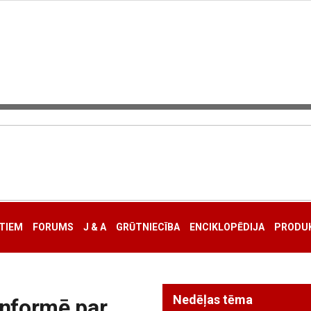
TIEM
FORUMS
J & A
GRŪTNIECĪBA
ENCIKLOPĒDIJA
PRODUK
Nedēļas tēma
nformē par