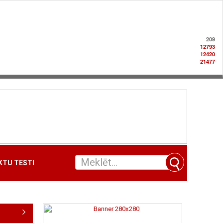
209
12793
12420
21477
TU TESTI