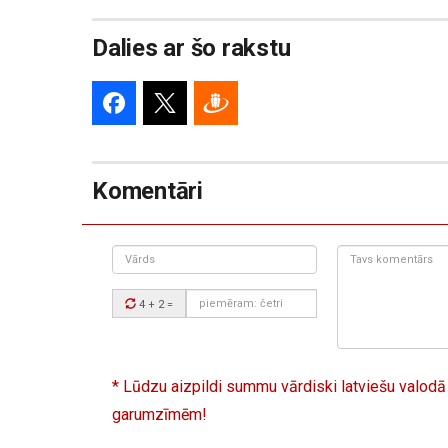
Dalies ar šo rakstu
Komentāri
Vārds
Tavs
komentārs:
Drošības
4 + 2
=
kods:
* Lūdzu aizpildi summu vārdiski latviešu valodā
garumzīmēm!