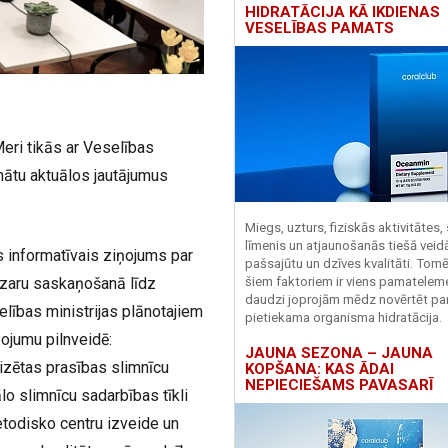
HIDRATĀCIJA KĀ IKDIENAS
VESELĪBAS PAMATS
eri tikās ar Veselības
nātu aktuālos jautājumus
Miegs, uzturs, fiziskās aktivitātes,
līmenis un atjaunošanās tiešā veid
s informatīvais ziņojums par
pašsajūtu un dzīves kvalitāti. Tomē
nozaru saskaņošanā līdz
šiem faktoriem ir viens pamatelem
daudzi joprojām mēdz novērtēt pa
elības ministrijas plānotajiem
pietiekama organisma hidratācija.
jumu pilnveidē:
JAUNA SEZONA – JAUNA
izētas prasības slimnīcu
KOPŠANA: KAS ĀDAI
NEPIECIEŠAMS PAVASARĪ
lo slimnīcu sadarbības tīkli
metodisko centru izveide un