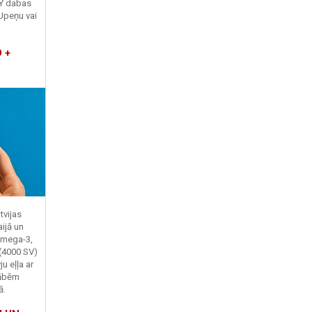
TY dabas
Upeņu vai
 +
tvijas
ijā un
Omega-3,
 (4000 SV)
u eļļa ar
kābēm
ā.