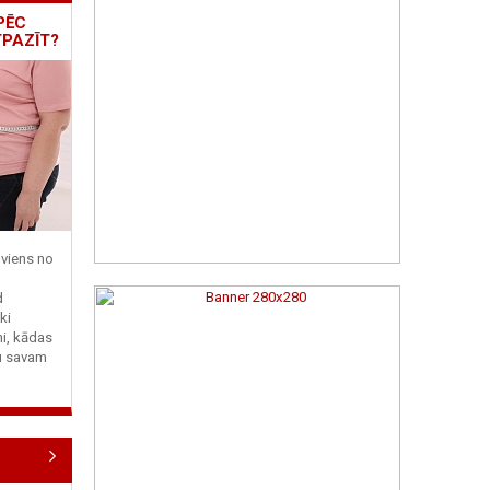
PĒC
TPAZĪT?
viens no
d
ki
ni, kādas
tu savam