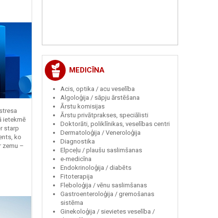
MEDICĪNA
Acis, optika / acu veselība
Algoloģija / sāpju ārstēšana
Ārstu komisijas
 stresa
Ārstu privātprakses, speciālisti
ā ietekmē
Doktorāti, poliklīnikas, veselības centri
r starp
Dermatoloģija / Veneroloģija
ents, ko
Diagnostika
r zemu –
Elpceļu / plaušu saslimšanas
e-medicīna
Endokrinoloģija / diabēts
Fitoterapija
Fleboloģija / vēnu saslimšanas
Gastroenteroloģija / gremošanas
sistēma
Ginekoloģija / sievietes veselība /