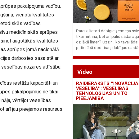
 aprūpes pakalpojumu vadību,
gšanā, vienotu kvalitātes
metodiskās vadības
Pareizi lietoti dabīgie ķermeņa svie
esīvu medicīniskās aprūpes
tikai mitrina, bet arī palīdz ādai at
ošinot augstākās kvalitātes
dziļākā līmenī. Uzzini, ko tavai ādai
patiesībā dod tīras, dabīgas sastā
ības aprūpes jomā nacionālā
ūcijas darbosies sasaistē ar
o veselības nozares attīstību.
Video
cības iestāžu kapacitāti un
RAIDIERAKSTS ''INOVĀCIJA
VESELĪBĀ'': VESELĪBAS
rūpes pakalpojumus ne tikai
TEHNOLOĢIJAS UN TO
PIEEJAMĪBA
ināja, vērtējot veselības
ot arī jau pieejamos resursus