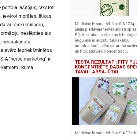
 portāla lasītājus, rakstot
 ievērot morāles, ētikas
Medicine.lv sadarbībā ar SIA "ZApt
du vai diskrimināciju,
jūnijā piedāvāja testēt auksti spies
ormāciju, neslēpties aiz
Ēģiptes rukolas eļļu, kas ir bioloģis
augu eļļa ar augstu taukskābju,
iju nesaskaņotu
antioksidantu, sēru saturošu savi
neievēro iepriekšminētos
un fitouzturvielu koncentrāciju.
SIA "heise marketing" ir
TESTA REZULTĀTI: FITY PU
KONCENTRĒTS DABAS SPĒ
pējamiem likuma
TAVAI LABSAJŪTAI
Medicine.lv sadarbībā ar SIA "Perf