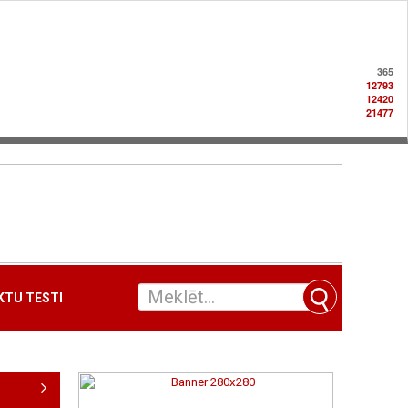
365
12793
12420
21477
TU TESTI