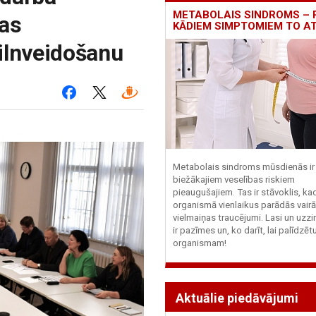
METABOLAIS SINDROMS – 
bas
KĀDIEM SIMPTOMIEM TO A
ilnveidošanu
Metabolais sindroms mūsdienās ir 
biežākajiem veselības riskiem
pieaugušajiem. Tas ir stāvoklis, ka
organismā vienlaikus parādās vairā
vielmaiņas traucējumi. Lasi un uzzi
ir pazīmes un, ko darīt, lai palīdzē
organismam!
Aktuālie piedāvājumi