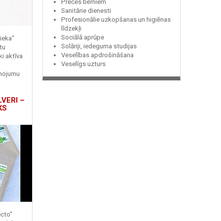
Preces bērniem
Sanitārie dienesti
Profesionālie uzkopšanas un higiēnas
līdzekļi
Sociālā aprūpe
ieka"
Solāriji, iedeguma studijas
tu
Veselības apdrošināšana
ki aktīva
Veselīgs uzturs
enojumu
LVERI –
KS
ecto"