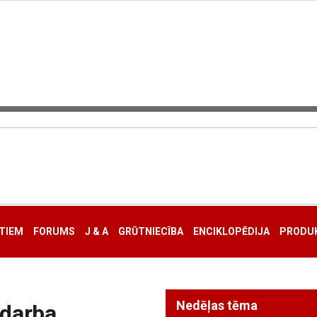
TIEM
FORUMS
J & A
GRŪTNIECĪBA
ENCIKLOPĒDIJA
PRODUK
Nedēļas tēma
 darba