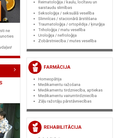
Reimatoloģija / kaulu, locītavu un
saistaudu slimības
Seksoloģija / seksuālā veselība
Slimnīcas / stacionārā ārstēšana
Traumatoloģija / ortopēdija / ķirurģija
Triholoģija / matu veselība
sti ne
Uroloģija / nefroloģija
jaunoties
Zobārstniecība / mutes veselība
vdaļas!
FARMĀCIJA
Homeopātija
S
Medikamentu ražošana
Medikamentu tirdzniecība, aptiekas
Medikamentu vairumtirdzniecība
Zāļu ražotāju pārstāvniecības
REHABILITĀCIJA