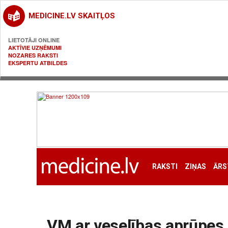
MEDICINE.LV SKAITĻOS
LIETOTĀJI ONLINE
AKTĪVIE UZŅĒMUMI
NOZARES RAKSTI
EKSPERTU ATBILDES
RAKSTI
ZIŅAS
ĀRS
VM ar veselības aprūpes