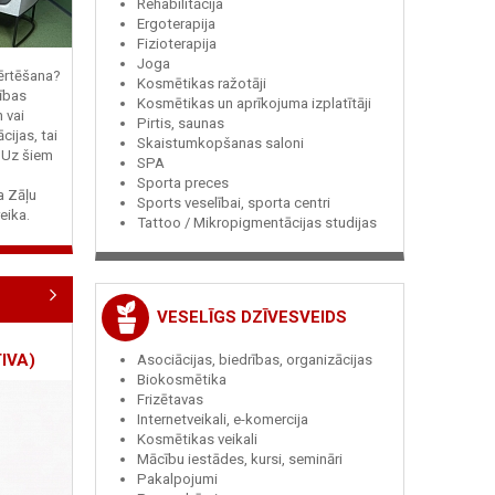
Rehabilitācija
Ergoterapija
Fizioterapija
Joga
vērtēšana?
Kosmētikas ražotāji
ības
Kosmētikas un aprīkojuma izplatītāji
n vai
Pirtis, saunas
cijas, tai
Skaistumkopšanas saloni
? Uz šiem
SPA
Sporta preces
ja Zāļu
Sports veselībai, sporta centri
eika.
Tattoo / Mikropigmentācijas studijas
VESELĪGS DZĪVESVEIDS
IVA)
Asociācijas, biedrības, organizācijas
Biokosmētika
Frizētavas
Internetveikali, e-komercija
Kosmētikas veikali
Mācību iestādes, kursi, semināri
Pakalpojumi