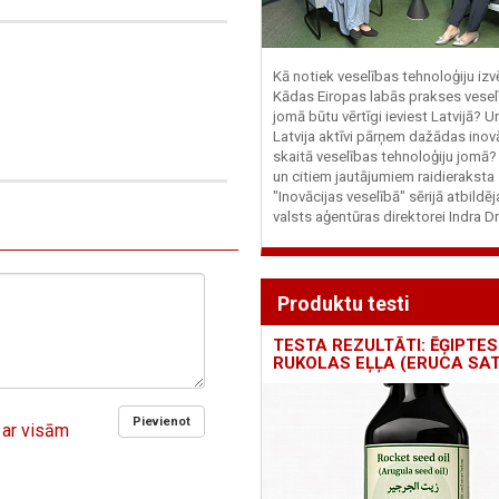
Kā notiek veselības tehnoloģiju iz
Kādas Eiropas labās prakses vesel
jomā būtu vērtīgi ieviest Latvijā? U
Latvija aktīvi pārņem dažādas inovā
skaitā veselības tehnoloģiju jomā
un citiem jautājumiem raidieraksta
"Inovācijas veselībā" sērijā atbildē
valsts aģentūras direktorei Indra Dr
Produktu testi
TESTA REZULTĀTI: ĒĢIPTES
RUKOLAS EĻĻA (ERUCA SAT
Pievienot
 ar visām