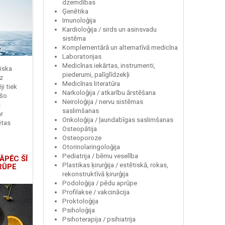
dzemdības
Ģenētika
Imunoloģija
Kardioloģija / sirds un asinsvadu
sistēma
Komplementārā un alternatīvā medicīna
Laboratorijas
Medicīnas iekārtas, instrumenti,
miska
piederumi, palīglīdzekļi
z
Medicīnas literatūra
i tiek
Narkoloģija / atkarību ārstēšana
 šo
Neiroloģija / nervu sistēmas
s
saslimšanas
r
Onkoloģija / ļaundabīgas saslimšanas
ētas
Osteopātija
Osteoporoze
Otorinolaringoloģija
Pediatrija / bērnu veselība
ĀPĒC ŠĪ
Plastikas ķirurģija / estētiskā, rokas,
RŪPE
rekonstruktīvā ķirurģija
Podoloģija / pēdu aprūpe
Profilakse / vakcinācija
Proktoloģija
Psiholoģija
Psihoterapija / psihiatrija