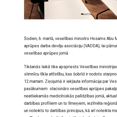
Šodien, 6. martā, veselības ministrs Hosams Abu M
aprūpes darba devēju asociāciju (VADDA), lai pārru
veselības aprūpes jomā.
Tikšanās laikā tika apspriests Veselības ministrija
slimnīcu tīkla attīstību, kas šobrīd ir nodots starp
12.martam. Ziņojumā ir iekļauta informācija par Ves
pasākumiem stacionāro veselības aprūpes pakalpo
neatliekamās medicīniskās palīdzības jomā, aktual
darbības profiliem un to līmeņiem, iezīmēta reģionā
un noteikts to darbības principus, kā arī noteikta 