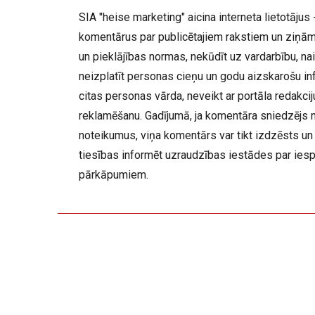
SIA "heise marketing" aicina interneta lietotājus -
komentārus par publicētajiem rakstiem un ziņām,
un pieklājības normas, nekūdīt uz vardarbību, nai
neizplatīt personas cieņu un godu aizskarošu inf
citas personas vārda, neveikt ar portāla redakc
reklamēšanu. Gadījumā, ja komentāra sniedzējs 
noteikumus, viņa komentārs var tikt izdzēsts un 
tiesības informēt uzraudzības iestādes par ies
pārkāpumiem.