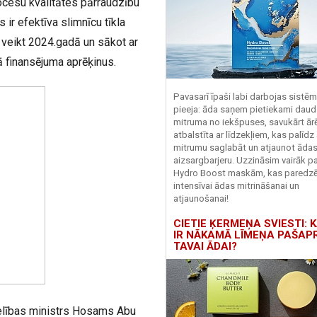
ocesu kvalitātes pārraudzību
 ir efektīva slimnīcu tīkla
 veikt 2024.gadā un sākot ar
 finansējuma aprēķinus.
Pavasarī īpaši labi darbojas sistē
pieeja: āda saņem pietiekami daud
mitruma no iekšpuses, savukārt ārēj
atbalstīta ar līdzekļiem, kas palīdz
mitrumu saglabāt un atjaunot āda
aizsargbarjeru.
Uzzināsim vairāk pa
Hydro
Boost
maskām, kas paredz
intensīvai ādas mitrināšanai un
atjaunošanai!
CIETIE ĶERMEŅA SVIESTI: K
IR NĀKAMĀ LĪMEŅA PAŠAP
TAVAI ĀDAI?
selības ministrs Hosams Abu