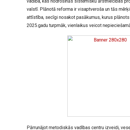
vadība, kas nodrošinās sistēmisku ārstniecības pr
valstī. Plānotā reforma ir visaptveroša un tās mērķis
attīstība, secīgi nosakot pasākumus, kurus plānots
2025.gadu turpmāk, vienlaikus veicot nepieciešamā
Pārrunājot metodiskās vadības centru izveidi, ve