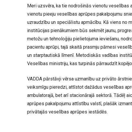
Meri uzsvēra, ka tie nodrošinās vienotu veselības
vienotu pieeju veselības aprūpes pakalpojumu snie
uzraudzību un speciālistu apmācību. Kā viens no 
institūcijas pienākumiem būs sekmēt jaunu, progr
metožu un tehnoloģiju pielietojuma ieviešanu, nodr
pacientu aprūpi, tajā skaitā prasmju pārnesi vesel
un starptautiskā līmenī. Metodiskās vadības instit
Veselības ministriju, kas turpinās pārraudzīt kopēj
VADDA pārstāvji vērsa uzmanību uz privāto ārstnie
veiksmīgu pieredzi, attīstot dažādus veselības ap
ambulatorajā, bet arī stacionārajā sektorā. Tādēļ aic
aprūpes pakalpojumu attīstību valstī, plašāk izmant
privātajās veselības aprūpes iestādēs.