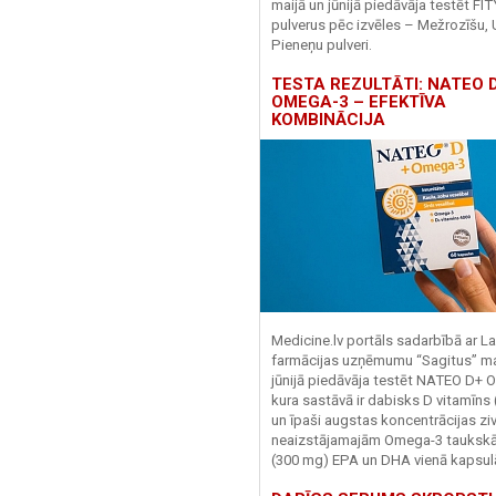
maijā un jūnijā piedāvāja testēt FI
pulverus pēc izvēles – Mežrozīšu, 
Pieneņu pulveri.
TESTA REZULTĀTI: NATEO D
OMEGA-3 – EFEKTĪVA
KOMBINĀCIJA
Medicine.lv portāls sadarbībā ar La
farmācijas uzņēmumu “Sagitus” ma
jūnijā piedāvāja testēt NATEO D+ 
kura sastāvā ir dabisks D vitamīns
un īpaši augstas koncentrācijas zivj
neaizstājamajām Omega-3 tauks
(300 mg) EPA un DHA vienā kapsul