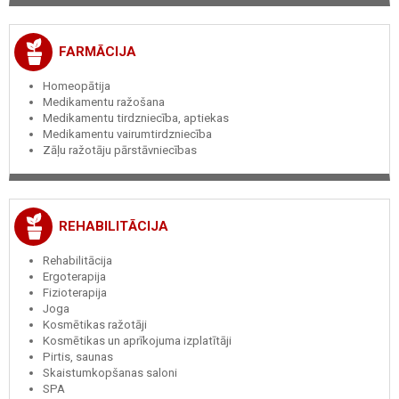
FARMĀCIJA
Homeopātija
Medikamentu ražošana
Medikamentu tirdzniecība, aptiekas
Medikamentu vairumtirdzniecība
Zāļu ražotāju pārstāvniecības
REHABILITĀCIJA
Rehabilitācija
Ergoterapija
Fizioterapija
Joga
Kosmētikas ražotāji
Kosmētikas un aprīkojuma izplatītāji
Pirtis, saunas
Skaistumkopšanas saloni
SPA