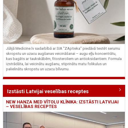
Jūlijā Medicine.lv sadarbībā ar SIA "ZAptieka" piedāvā testēt serumu
skropstu un uzacu augšanas veicināšanai – augu eļļu koncentrātu,
kas bagāts ar taukskābēm, fitosteroliem un antioksidantiem. Formula
izstrādāta, lai veicinātu augšanu, stiprinātu matu folikulus un
palielinātu skropstu un uzacu blīvumu.
Izstāsti Latvijai veselības receptes
NEW HANZA MED VĪTOLU KLĪNIKA: IZSTĀSTI LATVIJAI
– VESELĪBAS RECEPTES