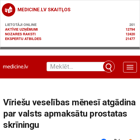
MEDICINE.LV SKAITĻOS
LIETOTĀJI ONLINE
201
AKTĪVIE UZŅĒMUMI
12794
NOZARES RAKSTI
12420
EKSPERTU ATBILDES
21477
Toggle
naviga
Vīriešu veselības mēnesī atgādina
par valsts apmaksātu prostatas
skrīningu