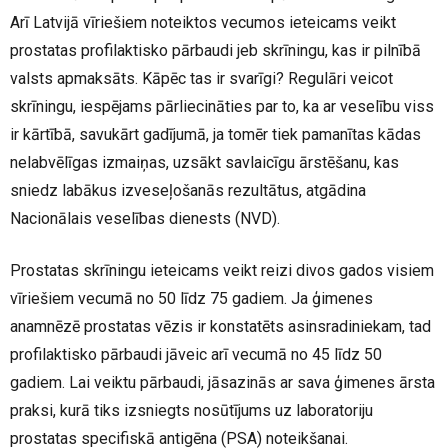
Arī Latvijā vīriešiem noteiktos vecumos ieteicams veikt
prostatas profilaktisko pārbaudi jeb skrīningu, kas ir pilnībā
valsts apmaksāts. Kāpēc tas ir svarīgi? Regulāri veicot
skrīningu, iespējams pārliecināties par to, ka ar veselību viss
ir kārtībā, savukārt gadījumā, ja tomēr tiek pamanītas kādas
nelabvēlīgas izmaiņas, uzsākt savlaicīgu ārstēšanu, kas
sniedz labākus izveseļošanās rezultātus, atgādina
Nacionālais veselības dienests (NVD).
Prostatas skrīningu ieteicams veikt reizi divos gados visiem
vīriešiem vecumā no 50 līdz 75 gadiem. Ja ģimenes
anamnēzē prostatas vēzis ir konstatēts asinsradiniekam, tad
profilaktisko pārbaudi jāveic arī vecumā no 45 līdz 50
gadiem. Lai veiktu pārbaudi, jāsazinās ar sava ģimenes ārsta
praksi, kurā tiks izsniegts nosūtījums uz laboratoriju
prostatas specifiskā antigēna (PSA) noteikšanai.