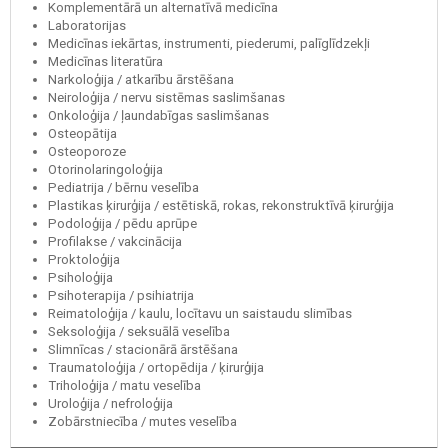
Komplementārā un alternatīvā medicīna
Laboratorijas
Medicīnas iekārtas, instrumenti, piederumi, palīglīdzekļi
Medicīnas literatūra
Narkoloģija / atkarību ārstēšana
Neiroloģija / nervu sistēmas saslimšanas
Onkoloģija / ļaundabīgas saslimšanas
Osteopātija
Osteoporoze
Otorinolaringoloģija
Pediatrija / bērnu veselība
Plastikas ķirurģija / estētiskā, rokas, rekonstruktīvā ķirurģija
Podoloģija / pēdu aprūpe
Profilakse / vakcinācija
Proktoloģija
Psiholoģija
Psihoterapija / psihiatrija
Reimatoloģija / kaulu, locītavu un saistaudu slimības
Seksoloģija / seksuālā veselība
Slimnīcas / stacionārā ārstēšana
Traumatoloģija / ortopēdija / ķirurģija
Triholoģija / matu veselība
Uroloģija / nefroloģija
Zobārstniecība / mutes veselība