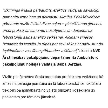
“Skrīnings ir laika pārbaudīts, efektīvs veids, lai savlaicīgi
pamanītu izmaiņas un neielaistu slimību. Priekšdziedzera
pārbaude nozīmē tikai divus soļus – pieteikšanos ģimenes
ārsta praksē, lai saņemtu nosūtījumu, un došanos uz
laboratoriju asins analīžu veikšanai. Aicinām vīriešus
izmantot šo iespēju, jo rūpes par sevi sākas ar dažu stundu
ieplānošanu veselības pārbaudes veikšanai,”
skaidro
NVD
Ārstniecības pakalpojumu departamenta Ambulatoro
pakalpojumu nodaļas vadītāja Baiba Bērziņa
.
Vizīte pie ģimenes ārsta prostatas profilakses veikšanai, kā
arī asins parauga ņemšana un tā laboratoriskā izmeklēšana
tiek pilnībā apmaksāta no valsts budžeta līdzekļiem un
pacientam par tām nav jāmaksā.