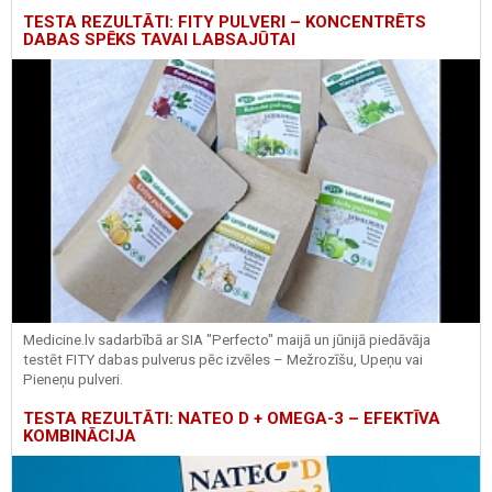
TESTA REZULTĀTI: FITY PULVERI – KONCENTRĒTS
DABAS SPĒKS TAVAI LABSAJŪTAI
Medicine.lv sadarbībā ar SIA "Perfecto" maijā un jūnijā piedāvāja
testēt FITY dabas pulverus pēc izvēles – Mežrozīšu, Upeņu vai
Pieneņu pulveri.
TESTA REZULTĀTI: NATEO D + OMEGA-3 – EFEKTĪVA
KOMBINĀCIJA