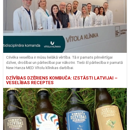
Cilvēka veselība ir mūsu lielākā vērtība. Tā ir pamats pilnvērtīgai
dzīvei, drošībai un pārliecībai par nākotni. Tieši šī pārliecība ir pamatā
New Hanza MED Vītolu klīnikas darbībai.
DZĪVĪBAS DZĒRIENS KOMBUČA: IZSTĀSTI LATVIJAI –
VESELĪBAS RECEPTES