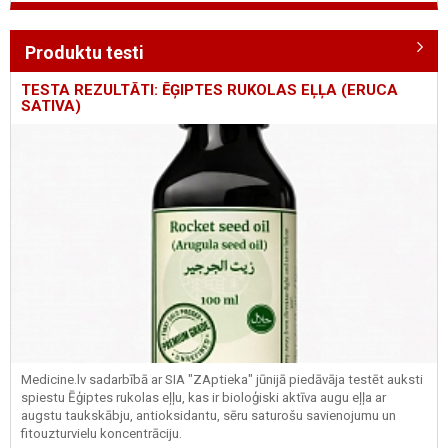
Produktu testi
TESTA REZULTĀTI: ĒĢIPTES RUKOLAS EĻĻA (ERUCA
SATIVA)
Medicine.lv sadarbībā ar SIA "ZAptieka" jūnijā piedāvāja testēt auksti
spiestu Ēģiptes rukolas eļļu, kas ir bioloģiski aktīva augu eļļa ar
augstu taukskābju, antioksidantu, sēru saturošu savienojumu un
fitouzturvielu koncentrāciju.