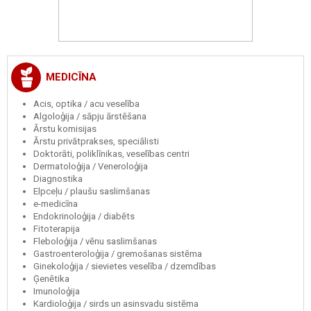
MEDICĪNA
Acis, optika / acu veselība
Algoloģija / sāpju ārstēšana
Ārstu komisijas
Ārstu privātprakses, speciālisti
Doktorāti, poliklīnikas, veselības centri
Dermatoloģija / Veneroloģija
Diagnostika
Elpceļu / plaušu saslimšanas
e-medicīna
Endokrinoloģija / diabēts
Fitoterapija
Fleboloģija / vēnu saslimšanas
Gastroenteroloģija / gremošanas sistēma
Ginekoloģija / sievietes veselība / dzemdības
Ģenētika
Imunoloģija
Kardioloģija / sirds un asinsvadu sistēma