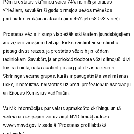
Pērn prostatas skrīningu veica 74% no mērķa grupas
vīriešiem, savukārt šī gada pirmajos sešos mēnešos
pārbaudes veikšanai atsaukušies 46% jeb 68 073 vīrieši.
Prostatas vēzis ir starp visbiežāk atklātajiem ļaundabīgajiem
audzējiem vīriešiem Latvijā. Risks saslimt ar šo slimību
pieaug divas reizes, ja prostatas vēzis bijis kādam
radiniekam. Savukārt, ja ar priekšdziedzera vēzi slimojuši divi
tuvi radinieki, risks saslimt pieaug pat deviņas reizes.
Skrīninga vecuma grupas, kurās ir paaugstināts saslimšanas
risks, ir noteiktas, balstoties uz ārstu profesionālo asociāciju
un Eiropas Komisijas vadlīnijām.
Vairāk informācijas par valsts apmaksāto skrīningu un tā
veikšanas iespējām var uzzināt NVD tīmekļvietnes
www.vmnvd.gov.lv sadaļā “Prostatas profilaktiskā
pārbaude”.