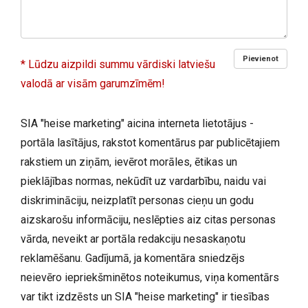
Pievienot
* Lūdzu aizpildi summu vārdiski latviešu
valodā ar visām garumzīmēm!
SIA "heise marketing" aicina interneta lietotājus -
portāla lasītājus, rakstot komentārus par publicētajiem
rakstiem un ziņām, ievērot morāles, ētikas un
pieklājības normas, nekūdīt uz vardarbību, naidu vai
diskrimināciju, neizplatīt personas cieņu un godu
aizskarošu informāciju, neslēpties aiz citas personas
vārda, neveikt ar portāla redakciju nesaskaņotu
reklamēšanu. Gadījumā, ja komentāra sniedzējs
neievēro iepriekšminētos noteikumus, viņa komentārs
var tikt izdzēsts un SIA "heise marketing" ir tiesības