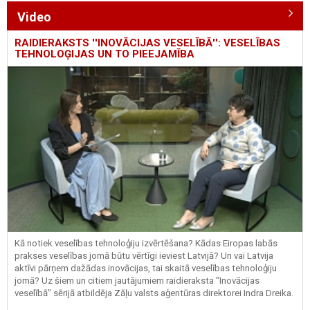
Video
RAIDIERAKSTS ''INOVĀCIJAS VESELĪBĀ'': VESELĪBAS
TEHNOLOĢIJAS UN TO PIEEJAMĪBA
Kā notiek veselības tehnoloģiju izvērtēšana? Kādas Eiropas labās
prakses veselības jomā būtu vērtīgi ieviest Latvijā? Un vai Latvija
aktīvi pārņem dažādas inovācijas, tai skaitā veselības tehnoloģiju
jomā? Uz šiem un citiem jautājumiem raidieraksta "Inovācijas
veselībā" sērijā atbildēja Zāļu valsts aģentūras direktorei Indra Dreika.