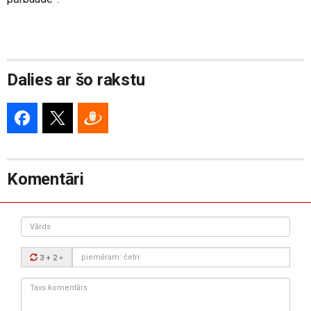
Dalies ar šo rakstu
Komentāri
Vārds
Drošības
3 + 2
=
kods:
Tavs
komentārs: