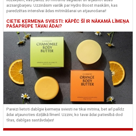
aizsargbarjeru.
Uzzināsim vairāk par
Hydro
Boost
maskām, kas
paredzētas intensīvai ādas mitrināšanai un atjaunošanai!
CIETIE ĶERMEŅA SVIESTI: KĀPĒC ŠĪ IR NĀKAMĀ LĪMEŅA
PAŠAPRŪPE TAVAI ĀDAI?
Pareizi lietoti dabīgie ķermeņa sviesti ne tikai mitrina, bet arī palīdz
ādai atjaunoties dziļākā līmenī. Uzzini, ko tavai ādai patiesībā dod
tīras, dabīgas sastāvdaļas!