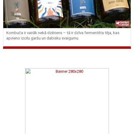
Kombuča ir vairāk nekā dzēriens – tā ir dzīva fermentēta tēja, kas
apvieno izcilu garšu un dabisku svaigumu.