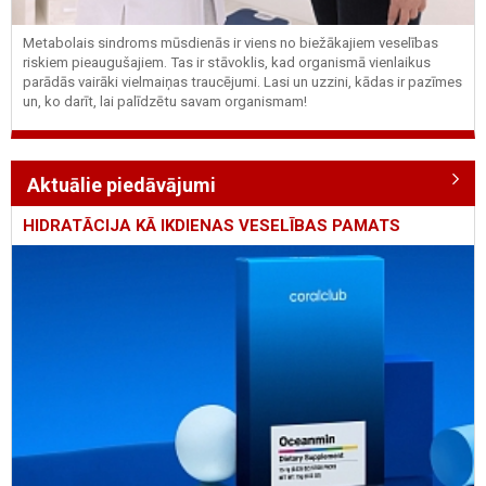
Metabolais sindroms mūsdienās ir viens no biežākajiem veselības
riskiem pieaugušajiem. Tas ir stāvoklis, kad organismā vienlaikus
parādās vairāki vielmaiņas traucējumi. Lasi un uzzini, kādas ir pazīmes
un, ko darīt, lai palīdzētu savam organismam!
Aktuālie piedāvājumi
HIDRATĀCIJA KĀ IKDIENAS VESELĪBAS PAMATS