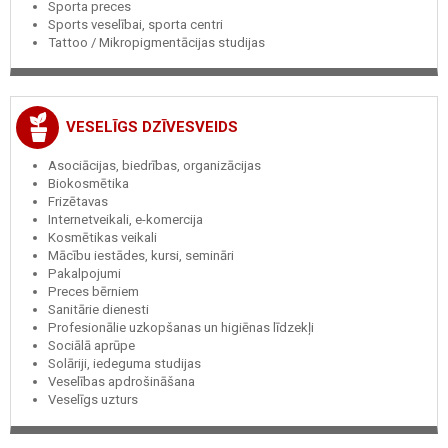
Sporta preces
Sports veselībai, sporta centri
Tattoo / Mikropigmentācijas studijas
VESELĪGS DZĪVESVEIDS
Asociācijas, biedrības, organizācijas
Biokosmētika
Frizētavas
Internetveikali, e-komercija
Kosmētikas veikali
Mācību iestādes, kursi, semināri
Pakalpojumi
Preces bērniem
Sanitārie dienesti
Profesionālie uzkopšanas un higiēnas līdzekļi
Sociālā aprūpe
Solāriji, iedeguma studijas
Veselības apdrošināšana
Veselīgs uzturs