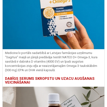
Medicine.lv portāls sadarbībā ar Latvijas farmācijas uzņēmumu
“Sagitus” maijā un jūnijā piedāvāja testēt NATEO D+ Omega-3, kura
sastāvā ir dabisks D vitamīns (4000 SV) un īpaši augstas
koncentrācijas zivju eļļa ar neaizstājamajām Omega-3 taukskābēm
(300 mg) EPA un DHA vienā kapsulā.
DABĪGS SERUMS SKROPSTU UN UZACU AUGŠANAS
VEICINĀŠANAI