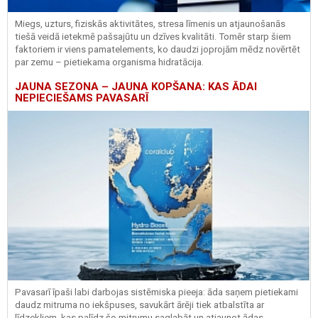
Miegs, uzturs, fiziskās aktivitātes, stresa līmenis un atjaunošanās
tiešā veidā ietekmē pašsajūtu un dzīves kvalitāti. Tomēr starp šiem
faktoriem ir viens pamatelements, ko daudzi joprojām mēdz novērtēt
par zemu – pietiekama organisma hidratācija.
JAUNA SEZONA – JAUNA KOPŠANA: KAS ĀDAI
NEPIECIEŠAMS PAVASARĪ
Pavasarī īpaši labi darbojas sistēmiska pieeja: āda saņem pietiekami
daudz mitruma no iekšpuses, savukārt ārēji tiek atbalstīta ar
līdzekļiem, kas palīdz šo mitrumu saglabāt un atjaunot ādas