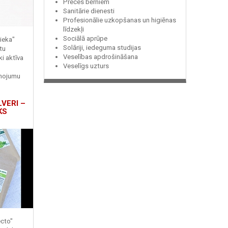
Preces bērniem
Sanitārie dienesti
Profesionālie uzkopšanas un higiēnas
līdzekļi
Sociālā aprūpe
ieka"
Solāriji, iedeguma studijas
tu
Veselības apdrošināšana
ki aktīva
Veselīgs uzturs
enojumu
LVERI –
KS
ecto"