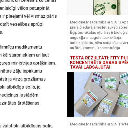
ājumam, un cerēsim, ka cenas
nlaicīgi vēlos paturpināt
 ir pieejami vēl vismaz pāris
Medicine.lv sadarbībā ar SIA "ZApt
darīt veselības aprūpi
jūnijā piedāvāja testēt auksti spies
s.
Ēģiptes rukolas eļļu, kas ir bioloģis
augu eļļa ar augstu taukskābju,
antioksidantu, sēru saturošu savi
 slimnīcu medikamentu
un fitouzturvielu koncentrāciju.
em kā starpniekiem un ļaut
TESTA REZULTĀTI: FITY PU
KONCENTRĒTS DABAS SPĒ
zares ministrijas aprēķiniem,
TAVAI LABSAJŪTAI
zinātas zāļu iepirkumu
strija virza grozījumus
ski atbildīgs solis, jo,
medicīnas iestādēm
mazinātas ārstēšanas
Medicine.lv sadarbībā ar SIA "Perf
valstiski atbildīgais solis,