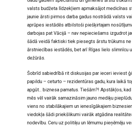
Gadu gadiem speciālistu un ģimenes ārstu trūkums r
valsts budžeta līdzekļiem apmaksājot medicīnas st
jaunie ārsti pirmos darba gadus nostrādā valsts va
aprūpes iestādēs atbilstoši piešķirtajam nosūtīju
darbojas pat Vācijā – nav nepieciešams izgudrot j
šādā veidā faktiski tiek piesegts ārstu trūkums ne 
ārstniecības iestādēs, bet arī Rīgas lielo slimnīc
dežūrās.
Šobrīd sabiedrībā rit diskusijas par ieceri ieviest 
papildu – ceturto – rezidentūras gadu, kura laikā 
apgūt... biznesa pamatus. Tiešām?! Apstākļos, kad v
mēs vēl vairāk samazināsim jauno mediķu pieplūdum
viens no stabilākajiem un ienesīgākajiem biznesiem
viedokļa šādi priekšlikumi vairāk atgādina realitāte
nodevību. Ceru uz politiķu un lēmumu pieņēmēju ves