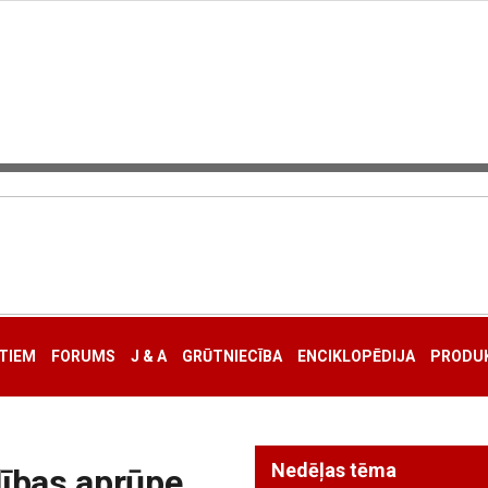
TIEM
FORUMS
J & A
GRŪTNIECĪBA
ENCIKLOPĒDIJA
PRODUK
Nedēļas tēma
lības aprūpe