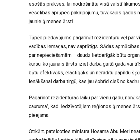
esošās prakses, lai nodrošinātu visā valstī likum
veselības aprūpes pakalpojumu, tuvākajos gados 
jaunie ģimenes ārsti.
Tāpēc piedāvājums pagarināt rezidentūru vēl par vi
vadības iemaņas, nav saprātīgs. Šādas apmācības
par nepieciešamām – daudz lietderīgāk būtu organi
kursu, ko jaunais ārsts iziet darba gaitā gada vai t
būtu efektīvāks, elastīgāks un neradītu papildu šķ
ienākšanai darba tirgū, kas jau šobrīd cieš no kadr
Pagarinot rezidentūras laiku par vienu gadu, nonāk
cauruma”, kad iedzīvotājiem reģionos ģimenes ārst
pieejama.
Otrkārt, pateicoties ministra Hosama Abu Meri neatl