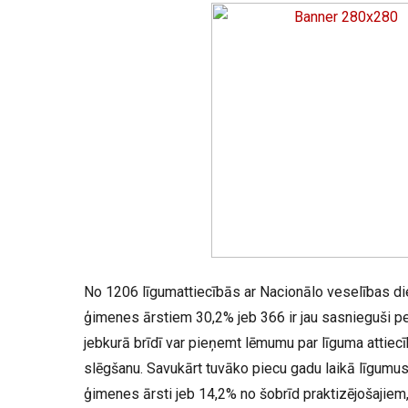
No 1206 līgumattiecībās ar Nacionālo veselības 
ģimenes ārstiem 30,2% jeb 366 ir jau sasnieguši 
jebkurā brīdī var pieņemt lēmumu par līguma attiec
slēgšanu. Savukārt tuvāko piecu gadu laikā līgumus
ģimenes ārsti jeb 14,2% no šobrīd praktizējošajiem,