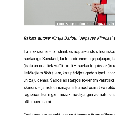
Foto: Kintija Barloti, SIA “Jelgavas Klīn
Raksta autore
: Kintija Barloti, “Jelgavas Klīnikas”
Tā ir aksioma – lai slimības nepārvērstos hroniskās 
savlaicīgi. Savukārt, lai to nodrošinātu, jāpaļaujas, 
ārstu un neatliek vizīti, proti – savlaicīgi piesakās
lielākajiem šķēršļiem, kas pēdējos gados īpaši saas
un zāļu cenas. Šādos apstākļos ikvienam valstiski
skaidrs – jāmeklē risinājumi, kā nodrošināt veselīb
reģionos, kur ir gan mazāk mediķu, gan zemāki ienā
būtu paveicami.