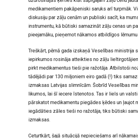
uzdrošinājās ķerties klāt sāpīgajam zāļu cenu jaut
medikamentiem pakāpeniski saruks arī turpmāk. Vie
diskusiju par zāļu cenām un publiski sacīt, ka mums
instrumentu, kā būtiski samazināt zāļu cenas un pa
pieejamāku, pieņemot nākamos atbildīgos lēmumu
Treškārt, pērnā gada izskaņā Veselības ministrija
iepirkumos rosināja atteikties no zāļu lieltirgotāji
pirkt medikamentus tieši pie ražotāja. Atbilstoši no
tādējādi par 130 miljoniem eiro gadā (!) tiks sama
izmaksas Latvijas slimnīcām. Šobrīd Veselības mini
likumos, lai šī iecere īstenotos. Tas ir liels un valsti
pārskatot medikamentu piegādes ķēdes un ļaujot 
iegādāties zāles tieši no ražotāja, tiks būtiski sa
izmaksas.
Ceturtkārt, šajā situācijā nepieciešams arī nākamais 