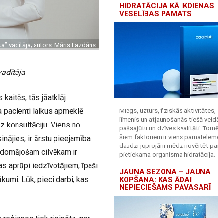
HIDRATĀCIJA KĀ IKDIENAS
VESELĪBAS PAMATS
ika” vadītāja; autors: Māris Lazdāns
 vadītāja
kaitēs, tās jāatklāj
ka pacienti laikus apmeklē
Miegs, uzturs, fiziskās aktivitātes,
līmenis un atjaunošanās tiešā veid
 uz konsultāciju. Viens no
pašsajūtu un dzīves kvalitāti. Tomē
šiem faktoriem ir viens pamatelem
inājies, ir ārstu pieejamība
daudzi joprojām mēdz novērtēt pa
 domājošam cilvēkam ir
pietiekama organisma hidratācija.
as aprūpi iedzīvotājiem, īpaši
JAUNA SEZONA – JAUNA
kumi. Lūk, pieci darbi, kas
KOPŠANA: KAS ĀDAI
NEPIECIEŠAMS PAVASARĪ