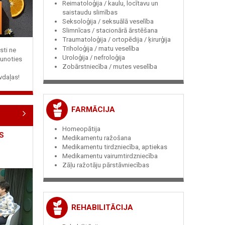
Reimatoloģija / kaulu, locītavu un
saistaudu slimības
Seksoloģija / seksuālā veselība
Slimnīcas / stacionārā ārstēšana
Traumatoloģija / ortopēdija / ķirurģija
Triholoģija / matu veselība
sti ne
Uroloģija / nefroloģija
jaunoties
Zobārstniecība / mutes veselība
vdaļas!
FARMĀCIJA
Homeopātija
S
Medikamentu ražošana
Medikamentu tirdzniecība, aptiekas
Medikamentu vairumtirdzniecība
Zāļu ražotāju pārstāvniecības
REHABILITĀCIJA