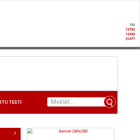
160
12792
12420
21477
TU TESTI