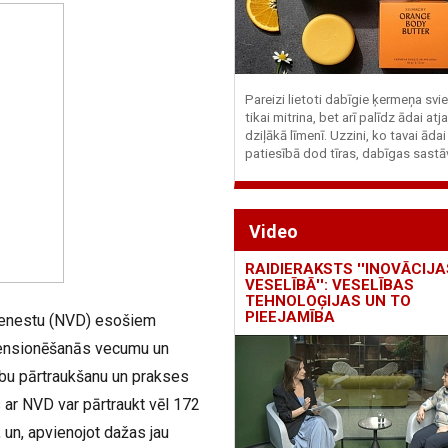
Pareizi lietoti dabīgie ķermeņa svie
tikai mitrina, bet arī palīdz ādai at
dziļākā līmenī. Uzzini, ko tavai ādai
patiesībā dod tīras, dabīgas sastā
Video
RAIDIERAKSTS ''INOVĀCIJA
VESELĪBĀ'': VESELĪBAS
TEHNOLOĢIJAS UN TO
PIEEJAMĪBA
dienestu (NVD) esošiem
pensionēšanās vecumu un
ību pārtraukšanu un prakses
 ar NVD var pārtraukt vēl 172
 un, apvienojot dažas jau