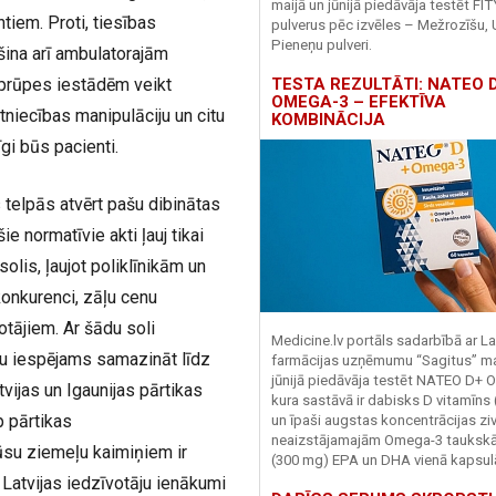
maijā un jūnijā piedāvāja testēt FI
tiem. Proti, tiesības
pulverus pēc izvēles – Mežrozīšu, 
Pieneņu pulveri.
šina arī ambulatorajām
TESTA REZULTĀTI: NATEO D
aprūpes iestādēm veikt
OMEGA-3 – EFEKTĪVA
iecības manipulāciju un citu
KOMBINĀCIJA
gi būs pacienti.
 telpās atvērt pašu dibinātas
 normatīvie akti ļauj tikai
lis, ļaujot poliklīnikām un
konkurenci, zāļu cenu
tājiem. Ar šādu soli
Medicine.lv portāls sadarbībā ar La
u iespējams samazināt līdz
farmācijas uzņēmumu “Sagitus” ma
jūnijā piedāvāja testēt NATEO D+ 
vijas un Igaunijas pārtikas
kura sastāvā ir dabisks D vitamīns
p pārtikas
un īpaši augstas koncentrācijas zivj
neaizstājamajām Omega-3 tauks
ūsu ziemeļu kaimiņiem ir
(300 mg) EPA un DHA vienā kapsul
Latvijas iedzīvotāju ienākumi