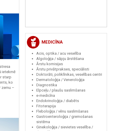
MEDICĪNA
Acis, optika / acu veselība
Algoloģija / sāpju ārstēšana
Ārstu komisijas
 stresa
Ārstu privātprakses, speciālisti
ā ietekmē
Doktorāti, poliklīnikas, veselības centri
r starp
Dermatoloģija / Veneroloģija
ents, ko
Diagnostika
r zemu –
Elpceļu / plaušu saslimšanas
e-medicīna
Endokrinoloģija / diabēts
Fitoterapija
Fleboloģija / vēnu saslimšanas
Gastroenteroloģija / gremošanas
sistēma
Ginekoloģija / sievietes veselība /