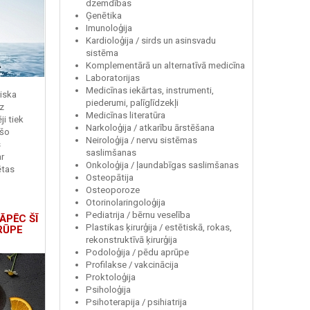
dzemdības
Ģenētika
Imunoloģija
Kardioloģija / sirds un asinsvadu
sistēma
Komplementārā un alternatīvā medicīna
Laboratorijas
Medicīnas iekārtas, instrumenti,
miska
piederumi, palīglīdzekļi
z
Medicīnas literatūra
i tiek
Narkoloģija / atkarību ārstēšana
 šo
Neiroloģija / nervu sistēmas
s
saslimšanas
r
Onkoloģija / ļaundabīgas saslimšanas
ētas
Osteopātija
Osteoporoze
Otorinolaringoloģija
Pediatrija / bērnu veselība
ĀPĒC ŠĪ
Plastikas ķirurģija / estētiskā, rokas,
RŪPE
rekonstruktīvā ķirurģija
Podoloģija / pēdu aprūpe
Profilakse / vakcinācija
Proktoloģija
Psiholoģija
Psihoterapija / psihiatrija