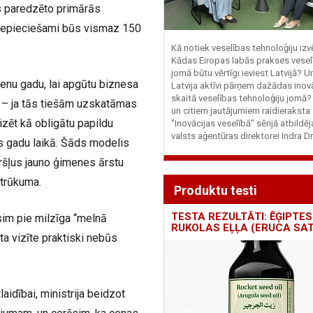
os paredzēto primārās
nepieciešami būs vismaz 150
Kā notiek veselības tehnoloģiju iz
Kādas Eiropas labās prakses vesel
jomā būtu vērtīgi ieviest Latvijā? U
enu gadu, lai apgūtu biznesa
Latvija aktīvi pārņem dažādas inovā
skaitā veselības tehnoloģiju jomā
 – ja tās tiešām uzskatāmas
un citiem jautājumiem raidieraksta
zēt kā obligātu papildu
"Inovācijas veselībā" sērijā atbildē
valsts aģentūras direktorei Indra Dr
rīs gadu laikā. Šāds modelis
ēršļus jauno ģimenes ārstu
u trūkuma.
Produktu testi
TESTA REZULTĀTI: ĒĢIPTES
sim pie milzīga “melnā
RUKOLAS EĻĻA (ERUCA SAT
a vizīte praktiski nebūs
aidībai, ministrija beidzot