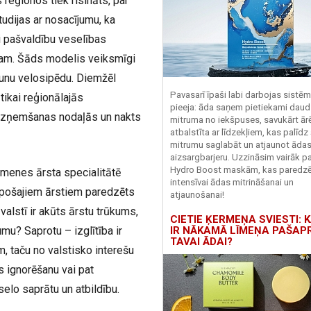
eģionos tiek risināts, par
udijas ar nosacījumu, ka
i pašvaldību veselības
mam. Šāds modelis veiksmīgi
aunu velosipēdu. Diemžēl
Pavasarī īpaši labi darbojas sistē
tikai reģionālajās
pieeja: āda saņem pietiekami daud
u uzņemšanas nodaļās un nakts
mitruma no iekšpuses, savukārt ārēj
atbalstīta ar līdzekļiem, kas palīdz
mitrumu saglabāt un atjaunot āda
aizsargbarjeru.
Uzzināsim vairāk pa
Hydro
Boost
maskām, kas paredz
ģimenes ārsta specialitātē
intensīvai ādas mitrināšanai un
topošajiem ārstiem paredzēts
atjaunošanai!
alstī ir akūts ārstu trūkums,
CIETIE ĶERMEŅA SVIESTI: K
IR NĀKAMĀ LĪMEŅA PAŠAP
u? Saprotu – izglītība ir
TAVAI ĀDAI?
, taču no valstisko interešu
s ignorēšanu vai pat
elo saprātu un atbildību.