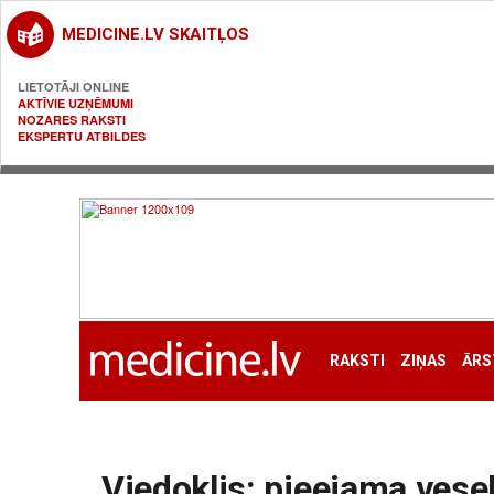
MEDICINE.LV SKAITĻOS
LIETOTĀJI ONLINE
AKTĪVIE UZŅĒMUMI
NOZARES RAKSTI
EKSPERTU ATBILDES
RAKSTI
ZIŅAS
ĀRS
Viedoklis: pieejama vese