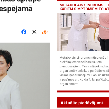
METABOLAIS SINDROMS – 
 iespējamā
KĀDIEM SIMPTOMIEM TO A
Metabolais sindroms mūsdienās ir 
biežākajiem veselības riskiem
pieaugušajiem. Tas ir stāvoklis, ka
organismā vienlaikus parādās vairā
vielmaiņas traucējumi. Lasi un uzzi
ir pazīmes un, ko darīt, lai palīdzē
organismam!
Aktuālie piedāvājumi