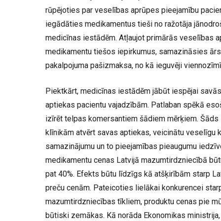
rūpējoties par veselības aprūpes pieejamību pacien
iegādāties medikamentus tieši no ražotāja jānodro
medicīnas iestādēm. Atļaujot primārās veselības 
medikamentu tiešos iepirkumus, samazināsies ārstn
pakalpojuma pašizmaksa, no kā ieguvēji viennozīmī
Piektkārt, medicīnas iestādēm jābūt iespējai savās
aptiekas pacientu vajadzībām. Patlaban spēkā esošie
izīrēt telpas komersantiem šādiem mērķiem. Šāds so
klīnikām atvērt savas aptiekas, veicinātu veselīgu 
samazinājumu un to pieejamības pieaugumu iedzīvo
medikamentu cenas Latvijā mazumtirdzniecībā būt
pat 40%. Efekts būtu līdzīgs kā atšķirībām starp Lat
preču cenām. Pateicoties lielākai konkurencei star
mazumtirdzniecības tīkliem, produktu cenas pie m
būtiski zemākas. Kā norāda Ekonomikas ministrija, 