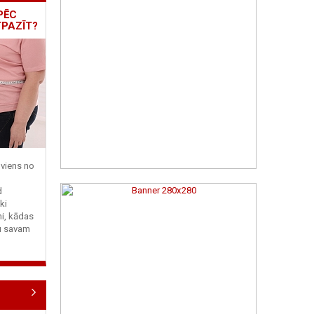
PĒC
TPAZĪT?
viens no
d
ki
ni, kādas
tu savam