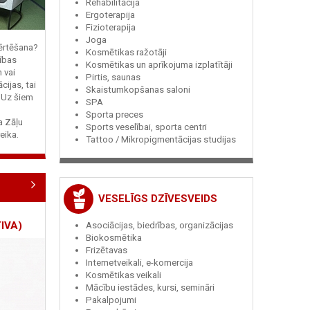
Rehabilitācija
Ergoterapija
Fizioterapija
Joga
vērtēšana?
Kosmētikas ražotāji
ības
Kosmētikas un aprīkojuma izplatītāji
n vai
Pirtis, saunas
cijas, tai
Skaistumkopšanas saloni
? Uz šiem
SPA
Sporta preces
ja Zāļu
Sports veselībai, sporta centri
eika.
Tattoo / Mikropigmentācijas studijas
VESELĪGS DZĪVESVEIDS
IVA)
Asociācijas, biedrības, organizācijas
Biokosmētika
Frizētavas
Internetveikali, e-komercija
Kosmētikas veikali
Mācību iestādes, kursi, semināri
Pakalpojumi