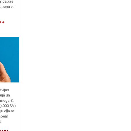
TY dabas
Upeņu vai
 +
tvijas
ijā un
Omega-3,
 (4000 SV)
u eļļa ar
kābēm
ā.