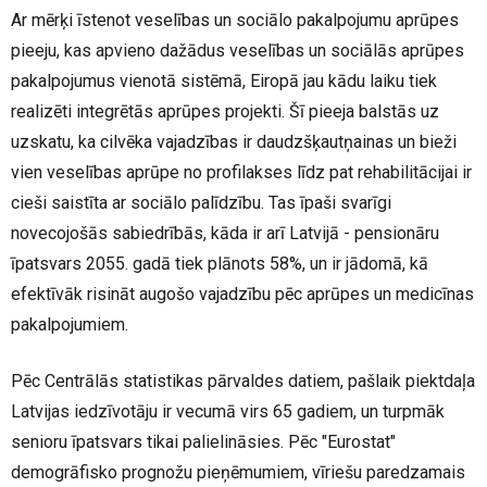
Ar mērķi īstenot veselības un sociālo pakalpojumu aprūpes
pieeju, kas apvieno dažādus veselības un sociālās aprūpes
pakalpojumus vienotā sistēmā, Eiropā jau kādu laiku tiek
realizēti integrētās aprūpes projekti. Šī pieeja balstās uz
uzskatu, ka cilvēka vajadzības ir daudzšķautņainas un bieži
vien veselības aprūpe no profilakses līdz pat rehabilitācijai ir
cieši saistīta ar sociālo palīdzību. Tas īpaši svarīgi
novecojošās sabiedrībās, kāda ir arī Latvijā - pensionāru
īpatsvars 2055. gadā tiek plānots 58%, un ir jādomā, kā
efektīvāk risināt augošo vajadzību pēc aprūpes un medicīnas
pakalpojumiem.
Pēc Centrālās statistikas pārvaldes datiem, pašlaik piektdaļa
Latvijas iedzīvotāju ir vecumā virs 65 gadiem, un turpmāk
senioru īpatsvars tikai palielināsies. Pēc "Eurostat"
demogrāfisko prognožu pieņēmumiem, vīriešu paredzamais