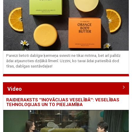
Pareizi lietoti dabīgie ķermeņa sviesti ne tikai mitrina, bet arī palīdz
ādai atjaunoties dziļākā līmenī. Uzzini, ko tavai ādai patiesībā dod
tīras, dabīgas sastāvdaļas!
Video
RAIDIERAKSTS ''INOVĀCIJAS VESELĪBĀ'': VESELĪBAS
TEHNOLOĢIJAS UN TO PIEEJAMĪBA