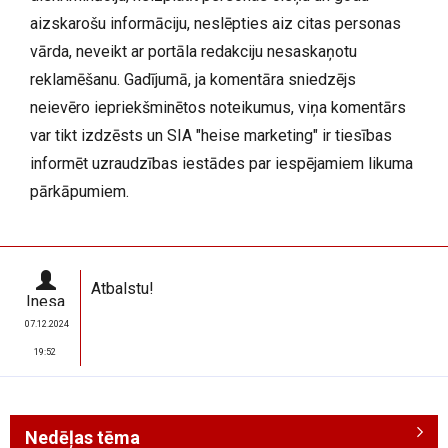
aizskarošu informāciju, neslēpties aiz citas personas
vārda, neveikt ar portāla redakciju nesaskaņotu
reklamēšanu. Gadījumā, ja komentāra sniedzējs
neievēro iepriekšminētos noteikumus, viņa komentārs
var tikt izdzēsts un SIA "heise marketing" ir tiesības
informēt uzraudzības iestādes par iespējamiem likuma
pārkāpumiem.
Atbalstu!
Inesa
07.12.2024
19:52
Nedēļas tēma