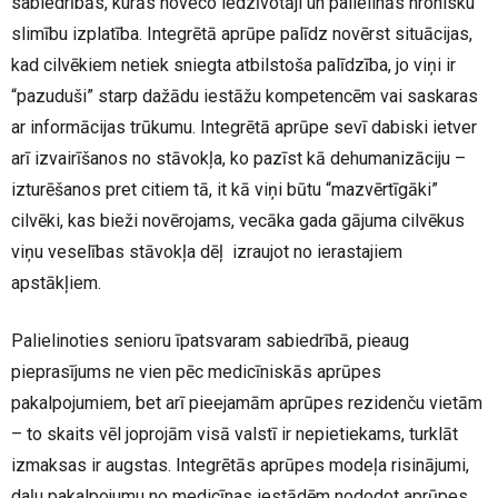
sabiedrībās, kurās noveco iedzīvotāji un palielinās hronisku
slimību izplatība. Integrētā aprūpe palīdz novērst situācijas,
kad cilvēkiem netiek sniegta atbilstoša palīdzība, jo viņi ir
“pazuduši” starp dažādu iestāžu kompetencēm vai saskaras
ar informācijas trūkumu. Integrētā aprūpe sevī dabiski ietver
arī izvairīšanos no stāvokļa, ko pazīst kā dehumanizāciju –
izturēšanos pret citiem tā, it kā viņi būtu “mazvērtīgāki”
cilvēki, kas bieži novērojams, vecāka gada gājuma cilvēkus
viņu veselības stāvokļa dēļ izraujot no ierastajiem
apstākļiem.
Palielinoties senioru īpatsvaram sabiedrībā, pieaug
pieprasījums ne vien pēc medicīniskās aprūpes
pakalpojumiem, bet arī pieejamām aprūpes rezidenču vietām
– to skaits vēl joprojām visā valstī ir nepietiekams, turklāt
izmaksas ir augstas. Integrētās aprūpes modeļa risinājumi,
daļu pakalpojumu no medicīnas iestādēm nododot aprūpes