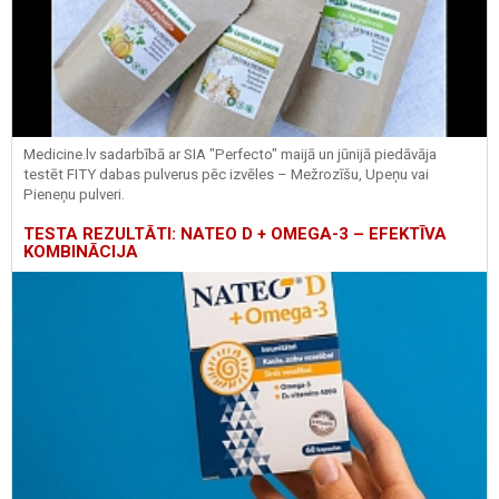
Medicine.lv sadarbībā ar SIA "Perfecto" maijā un jūnijā piedāvāja
testēt FITY dabas pulverus pēc izvēles – Mežrozīšu, Upeņu vai
Pieneņu pulveri.
TESTA REZULTĀTI: NATEO D + OMEGA-3 – EFEKTĪVA
KOMBINĀCIJA