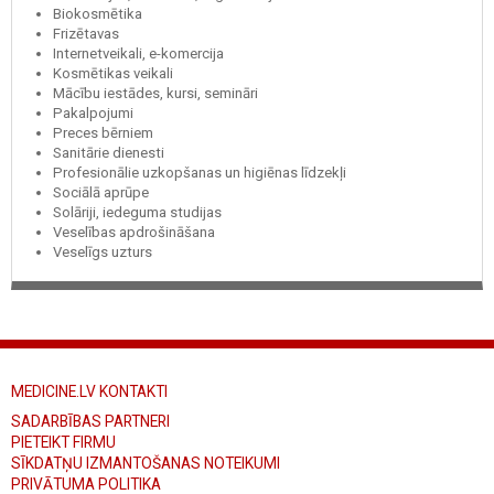
Biokosmētika
Frizētavas
Internetveikali, e-komercija
Kosmētikas veikali
Mācību iestādes, kursi, semināri
Pakalpojumi
Preces bērniem
Sanitārie dienesti
Profesionālie uzkopšanas un higiēnas līdzekļi
Sociālā aprūpe
Solāriji, iedeguma studijas
Veselības apdrošināšana
Veselīgs uzturs
MEDICINE.LV KONTAKTI
SADARBĪBAS PARTNERI
PIETEIKT FIRMU
SĪKDATŅU IZMANTOŠANAS NOTEIKUMI
PRIVĀTUMA POLITIKA