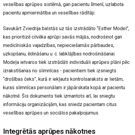
veselības aprūpes sistēmā, gan pacientu līmenī, uzlabota
pacientu apmierinātība un veselības rādītāji.
Savukārt Zviedrija balstās uz tās izstrādāto “Esther Model”,
kas prioritizē cilvēka aprūpi savās mājās, nodrošinot gan
medicīniskās vajadzības, nepieciešamās pārbaudes,
uzkopšanu, ēdināšanu u. c. labklājības nodrošināšanai.
Modeļa ietvaros tiek izstrādāti individuāli aprūpes plāni pēc
izrakstīšanas no slimnīcas - pacientiem tiek izsniegts
“drošības čeks”, kurā ir iekļauts kontrolsaraksts ar lietām,
kuras slimnīcas personālam ir jāpārskata kopā ar pacientu
nākotnē. Šis dokuments tiek izmantots arī, lai sniegtu
informāciju organizācijām, kas sniedz pacientam citus
veselības aprūpes un sociālos pakalpojumus.
Integrētās aprūpes nākotnes