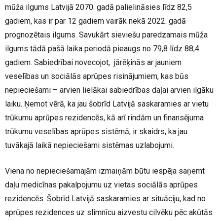
mūža ilgums Latvijā 2070. gadā palielināsies līdz 82,5
gadiem, kas ir par 12 gadiem vairāk nekā 2022. gadā
prognozētais ilgums. Savukārt sieviešu paredzamais mūža
ilgums tādā pašā laika periodā pieaugs no 79,8 līdz 88,4
gadiem. Sabiedrībai novecojot, jārēķinās ar jauniem
veselības un sociālās aprūpes risinājumiem, kas būs
nepieciešami – arvien lielākai sabiedrības daļai arvien ilgāku
laiku. Ņemot vērā, ka jau šobrīd Latvijā saskaramies ar vietu
trūkumu aprūpes rezidencēs, kā arī rindām un finansējuma
trūkumu veselības aprūpes sistēmā, ir skaidrs, ka jau
tuvākajā laikā nepieciešami sistēmas uzlabojumi.
Viena no nepieciešamajām izmaiņām būtu iespēja saņemt
daļu medicīnas pakalpojumu uz vietas sociālās aprūpes
rezidencēs. Šobrīd Latvijā saskaramies ar situāciju, kad no
aprūpes rezidences uz slimnīcu aizvestu cilvēku pēc akūtās