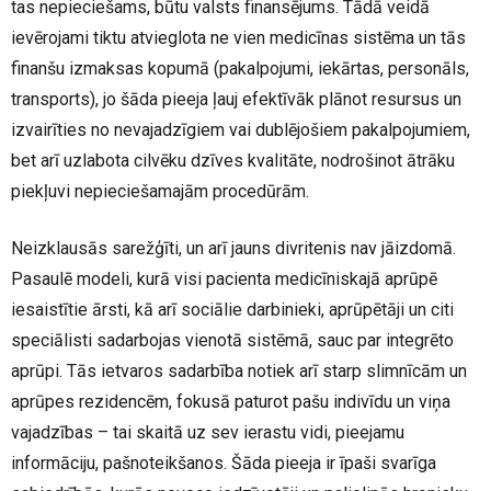
tas nepieciešams, būtu valsts finansējums. Tādā veidā
ievērojami tiktu atvieglota ne vien medicīnas sistēma un tās
finanšu izmaksas kopumā (pakalpojumi, iekārtas, personāls,
transports), jo šāda pieeja ļauj efektīvāk plānot resursus un
izvairīties no nevajadzīgiem vai dublējošiem pakalpojumiem,
bet arī uzlabota cilvēku dzīves kvalitāte, nodrošinot ātrāku
piekļuvi nepieciešamajām procedūrām.
Neizklausās sarežģīti, un arī jauns divritenis nav jāizdomā.
Pasaulē modeli, kurā visi pacienta medicīniskajā aprūpē
iesaistītie ārsti, kā arī sociālie darbinieki, aprūpētāji un citi
speciālisti sadarbojas vienotā sistēmā, sauc par integrēto
aprūpi. Tās ietvaros sadarbība notiek arī starp slimnīcām un
aprūpes rezidencēm, fokusā paturot pašu indivīdu un viņa
vajadzības – tai skaitā uz sev ierastu vidi, pieejamu
informāciju, pašnoteikšanos. Šāda pieeja ir īpaši svarīga