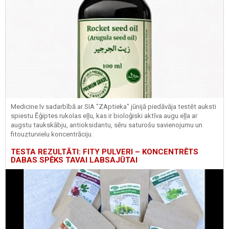
Medicine.lv sadarbībā ar SIA "ZAptieka" jūnijā piedāvāja testēt auksti
spiestu Ēģiptes rukolas eļļu, kas ir bioloģiski aktīva augu eļļa ar
augstu taukskābju, antioksidantu, sēru saturošu savienojumu un
fitouzturvielu koncentrāciju.
TESTA REZULTĀTI: FITY PULVERI – KONCENTRĒTS
DABAS SPĒKS TAVAI LABSAJŪTAI