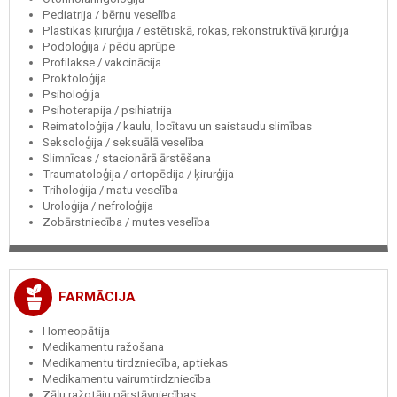
Pediatrija / bērnu veselība
Plastikas ķirurģija / estētiskā, rokas, rekonstruktīvā ķirurģija
Podoloģija / pēdu aprūpe
Profilakse / vakcinācija
Proktoloģija
Psiholoģija
Psihoterapija / psihiatrija
Reimatoloģija / kaulu, locītavu un saistaudu slimības
Seksoloģija / seksuālā veselība
Slimnīcas / stacionārā ārstēšana
Traumatoloģija / ortopēdija / ķirurģija
Triholoģija / matu veselība
Uroloģija / nefroloģija
Zobārstniecība / mutes veselība
FARMĀCIJA
Homeopātija
Medikamentu ražošana
Medikamentu tirdzniecība, aptiekas
Medikamentu vairumtirdzniecība
Zāļu ražotāju pārstāvniecības