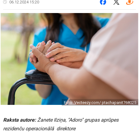
06.12.2024 15:20
Foto: Vecteezy.com/ ptachapanit768025
Raksta autore:
Žanete Ilziņa, "Adoro" grupas aprūpes
rezidenču operacionālā direktore