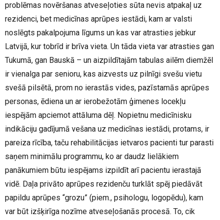
problēmas novēršanas atveseļoties sūta nevis atpakaļ uz
rezidenci, bet medicīnas aprūpes iestādi, kam ar valsti
noslēgts pakalpojuma līgums un kas var atrasties jebkur
Latvijā, kur tobrīd ir brīva vieta. Un tāda vieta var atrasties gan
Tukumā, gan Bauskā – un aizpildītajām tabulas ailēm diemžēl
ir vienalga par senioru, kas aizvests uz pilnīgi svešu vietu
svešā pilsētā, prom no ierastās vides, pazīstamās aprūpes
personas, ēdiena un ar ierobežotām ģimenes locekļu
iespējām apciemot attāluma dēļ. Nopietnu medicīnisku
indikāciju gadījumā vešana uz medicīnas iestādi, protams, ir
pareiza rīcība, taču rehabilitācijas ietvaros pacienti tur parasti
saņem minimālu programmu, ko ar daudz lielākiem
panākumiem būtu iespējams izpildīt arī pacientu ierastajā
vidē. Daļa privāto aprūpes rezidenču turklāt spēj piedāvāt
papildu aprūpes “grozu” (piem., psihologu, logopēdu), kam
var būt izšķirīga nozīme atveseļošanās procesā. To, cik