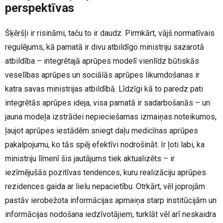
perspektīvas
Šķēršļi ir risināmi, taču to ir daudz. Pirmkārt, vājš normatīvais
regulējums, kā pamatā ir divu atbildīgo ministriju sazarotā
atbildība – integrētajā aprūpes modelī vienlīdz būtiskās
veselības aprūpes un sociālās aprūpes likumdošanas ir
katra savas ministrijas atbildībā. Līdzīgi kā to paredz pati
integrētās aprūpes ideja, visa pamatā ir sadarbošanās – un
jauna modeļa izstrādei nepieciešamas izmaiņas noteikumos,
ļaujot aprūpes iestādēm sniegt daļu medicīnas aprūpes
pakalpojumu, ko tās spēj efektīvi nodrošināt. Ir ļoti labi, ka
ministriju līmenī šis jautājums tiek aktualizēts – ir
iezīmējušās pozitīvas tendences, kuru realizāciju aprūpes
rezidences gaida ar lielu nepacietību. Otrkārt, vēl joprojām
pastāv ierobežota informācijas apmaiņa starp institūcijām un
informācijas nodošana iedzīvotājiem, turklāt vēl arī neskaidra