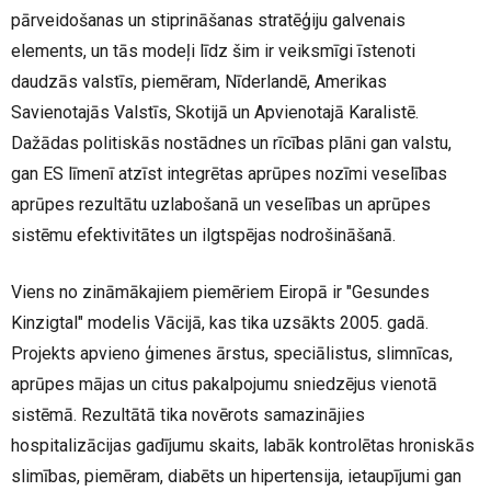
pārveidošanas un stiprināšanas stratēģiju galvenais
elements, un tās modeļi līdz šim ir veiksmīgi īstenoti
daudzās valstīs, piemēram, Nīderlandē, Amerikas
Savienotajās Valstīs, Skotijā un Apvienotajā Karalistē.
Dažādas politiskās nostādnes un rīcības plāni gan valstu,
gan ES līmenī atzīst integrētas aprūpes nozīmi veselības
aprūpes rezultātu uzlabošanā un veselības un aprūpes
sistēmu efektivitātes un ilgtspējas nodrošināšanā.
Viens no zināmākajiem piemēriem Eiropā ir "Gesundes
Kinzigtal" modelis Vācijā, kas tika uzsākts 2005. gadā.
Projekts apvieno ģimenes ārstus, speciālistus, slimnīcas,
aprūpes mājas un citus pakalpojumu sniedzējus vienotā
sistēmā. Rezultātā tika novērots samazinājies
hospitalizācijas gadījumu skaits, labāk kontrolētas hroniskās
slimības, piemēram, diabēts un hipertensija, ietaupījumi gan