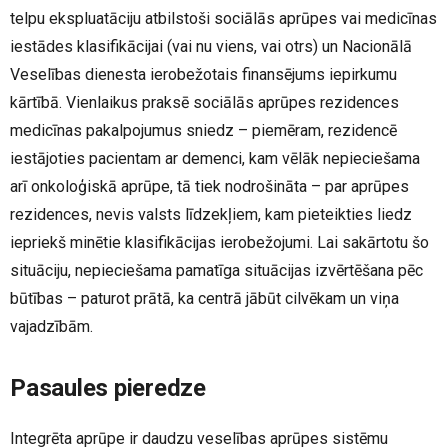
telpu ekspluatāciju atbilstoši sociālās aprūpes vai medicīnas
iestādes klasifikācijai (vai nu viens, vai otrs) un Nacionālā
Veselības dienesta ierobežotais finansējums iepirkumu
kārtībā. Vienlaikus praksē sociālās aprūpes rezidences
medicīnas pakalpojumus sniedz – piemēram, rezidencē
iestājoties pacientam ar demenci, kam vēlāk nepieciešama
arī onkoloģiskā aprūpe, tā tiek nodrošināta – par aprūpes
rezidences, nevis valsts līdzekļiem, kam pieteikties liedz
iepriekš minētie klasifikācijas ierobežojumi. Lai sakārtotu šo
situāciju, nepieciešama pamatīga situācijas izvērtēšana pēc
būtības – paturot prātā, ka centrā jābūt cilvēkam un viņa
vajadzībām.
Pasaules pieredze
Integrēta aprūpe ir daudzu veselības aprūpes sistēmu