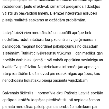
rezidencēm, ļautu efektīvāk izmantot pieejamos līdzekļus
valsts un pašvaldību līmenī. Diemžēl integrētās aprūpes
pieeja realitātē saskaras ar dažādām problēmām.
Latvijā bieži vien medicīniskā un sociālā aprūpe tiek
nodalītas, radot situāciju, kur pacienti un viņu ģimenes ir
pārslogoti, mēģinot koordinēt pakalpojumus no dažādām
sistēmām. Turklāt cilvēkresursu trūkums – gan mediķu, gan
sociālo darbinieku jomā – vēl vairāk apgrūtina savlaicīgu un
kvalitatīvu palīdzību. Nepietiekama informācijas apmaiņa
starp iestādēm bieži noved pie nesekmīgas aprūpes, kas
nenodrošina holistisku pieeju pacienta vajadzībām.
Galvenais šķērslis – normatīvie akti. Pašreiz Latvijā sociālo
aprūpes iestāžu iespējas piedāvāt tik ļoti nepieciešamos
pamata medicīnas pakalpojumus ierobežo noteikumi par