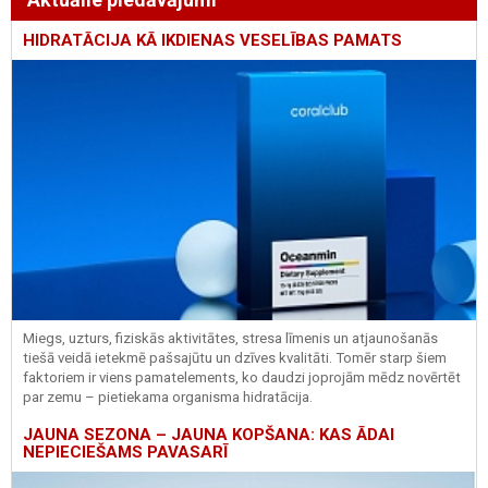
HIDRATĀCIJA KĀ IKDIENAS VESELĪBAS PAMATS
Miegs, uzturs, fiziskās aktivitātes, stresa līmenis un atjaunošanās
tiešā veidā ietekmē pašsajūtu un dzīves kvalitāti. Tomēr starp šiem
faktoriem ir viens pamatelements, ko daudzi joprojām mēdz novērtēt
par zemu – pietiekama organisma hidratācija.
JAUNA SEZONA – JAUNA KOPŠANA: KAS ĀDAI
NEPIECIEŠAMS PAVASARĪ