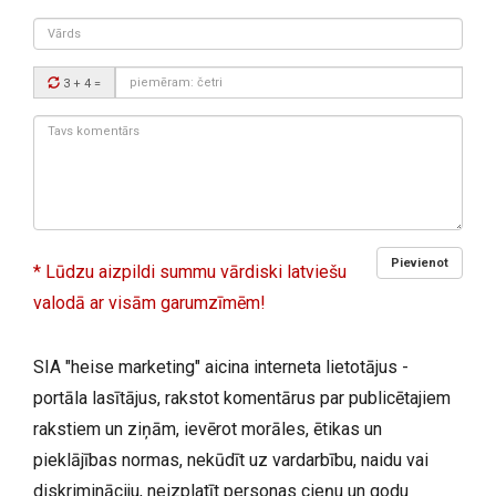
Vārds
Drošības
3 + 4
=
kods:
Tavs
komentārs:
Pievienot
* Lūdzu aizpildi summu vārdiski latviešu
valodā ar visām garumzīmēm!
SIA "heise marketing" aicina interneta lietotājus -
portāla lasītājus, rakstot komentārus par publicētajiem
rakstiem un ziņām, ievērot morāles, ētikas un
pieklājības normas, nekūdīt uz vardarbību, naidu vai
diskrimināciju, neizplatīt personas cieņu un godu