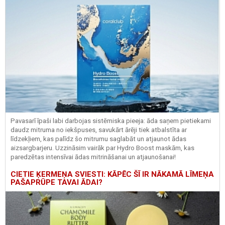
Pavasarī īpaši labi darbojas sistēmiska pieeja: āda saņem pietiekami
daudz mitruma no iekšpuses, savukārt ārēji tiek atbalstīta ar
līdzekļiem, kas palīdz šo mitrumu saglabāt un atjaunot ādas
aizsargbarjeru.
Uzzināsim vairāk par
Hydro
Boost
maskām, kas
paredzētas intensīvai ādas mitrināšanai un atjaunošanai!
CIETIE ĶERMEŅA SVIESTI: KĀPĒC ŠĪ IR NĀKAMĀ LĪMEŅA
PAŠAPRŪPE TAVAI ĀDAI?