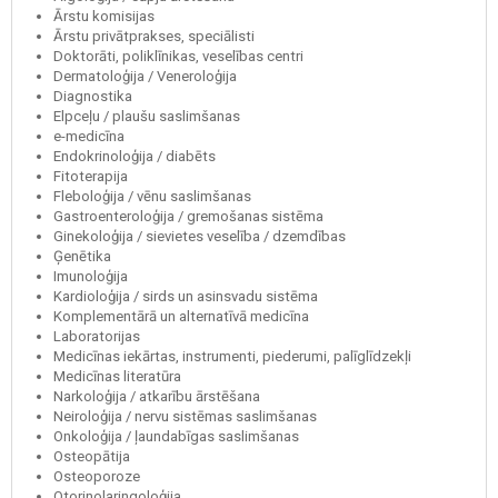
Ārstu komisijas
Ārstu privātprakses, speciālisti
Doktorāti, poliklīnikas, veselības centri
Dermatoloģija / Veneroloģija
Diagnostika
Elpceļu / plaušu saslimšanas
e-medicīna
Endokrinoloģija / diabēts
Fitoterapija
Fleboloģija / vēnu saslimšanas
Gastroenteroloģija / gremošanas sistēma
Ginekoloģija / sievietes veselība / dzemdības
Ģenētika
Imunoloģija
Kardioloģija / sirds un asinsvadu sistēma
Komplementārā un alternatīvā medicīna
Laboratorijas
Medicīnas iekārtas, instrumenti, piederumi, palīglīdzekļi
Medicīnas literatūra
Narkoloģija / atkarību ārstēšana
Neiroloģija / nervu sistēmas saslimšanas
Onkoloģija / ļaundabīgas saslimšanas
Osteopātija
Osteoporoze
Otorinolaringoloģija