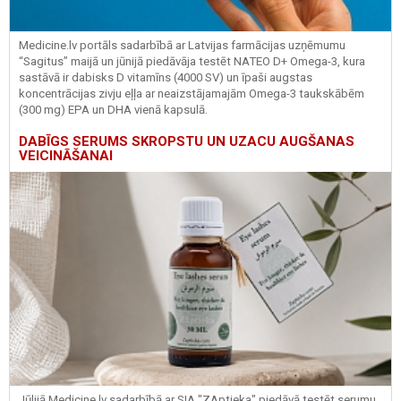
Medicine.lv portāls sadarbībā ar Latvijas farmācijas uzņēmumu
“Sagitus” maijā un jūnijā piedāvāja testēt NATEO D+ Omega-3, kura
sastāvā ir dabisks D vitamīns (4000 SV) un īpaši augstas
koncentrācijas zivju eļļa ar neaizstājamajām Omega-3 taukskābēm
(300 mg) EPA un DHA vienā kapsulā.
DABĪGS SERUMS SKROPSTU UN UZACU AUGŠANAS
VEICINĀŠANAI
Jūlijā Medicine.lv sadarbībā ar SIA "ZAptieka" piedāvā testēt serumu