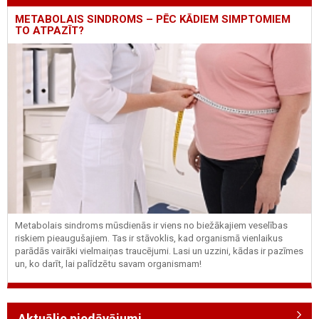
METABOLAIS SINDROMS – PĒC KĀDIEM SIMPTOMIEM
TO ATPAZĪT?
Metabolais sindroms mūsdienās ir viens no biežākajiem veselības
riskiem pieaugušajiem. Tas ir stāvoklis, kad organismā vienlaikus
parādās vairāki vielmaiņas traucējumi. Lasi un uzzini, kādas ir pazīmes
un, ko darīt, lai palīdzētu savam organismam!
Aktuālie piedāvājumi