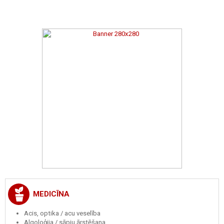
MEDICĪNA
Acis, optika / acu veselība
Algoloģija / sāpju ārstēšana