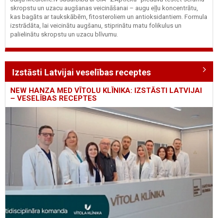
skropstu un uzacu augšanas veicināšanai – augu eļļu koncentrātu,
kas bagāts ar taukskābēm, fitosteroliem un antioksidantiem. Formula
izstrādāta, lai veicinātu augšanu, stiprinātu matu folikulus un
palielinātu skropstu un uzacu blīvumu.
Izstāsti Latvijai veselības receptes
NEW HANZA MED VĪTOLU KLĪNIKA: IZSTĀSTI LATVIJAI
– VESELĪBAS RECEPTES