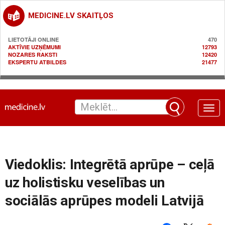
MEDICINE.LV SKAITĻOS
LIETOTĀJI ONLINE
470
AKTĪVIE UZŅĒMUMI
12793
NOZARES RAKSTI
12420
EKSPERTU ATBILDES
21477
Toggle
naviga
Viedoklis: Integrētā aprūpe – ceļā
uz holistisku veselības un
sociālās aprūpes modeli Latvijā