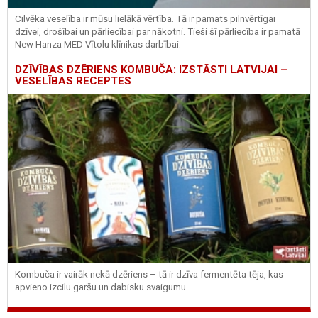
Cilvēka veselība ir mūsu lielākā vērtība. Tā ir pamats pilnvērtīgai
dzīvei, drošībai un pārliecībai par nākotni. Tieši šī pārliecība ir pamatā
New Hanza MED Vītolu klīnikas darbībai.
DZĪVĪBAS DZĒRIENS KOMBUČA: IZSTĀSTI LATVIJAI –
VESELĪBAS RECEPTES
Kombuča ir vairāk nekā dzēriens – tā ir dzīva fermentēta tēja, kas
apvieno izcilu garšu un dabisku svaigumu.