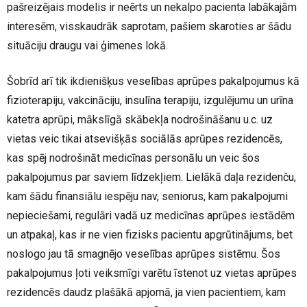
pašreizējais modelis ir neērts un nekalpo pacienta labākajām
interesēm, visskaudrāk saprotam, pašiem skaroties ar šādu
situāciju draugu vai ģimenes lokā.
Šobrīd arī tik ikdienišķus veselības aprūpes pakalpojumus kā
fizioterapiju, vakcināciju, insulīna terapiju, izgulējumu un urīna
katetra aprūpi, mākslīgā skābekļa nodrošināšanu u.c. uz
vietas veic tikai atsevišķās sociālās aprūpes rezidencēs,
kas spēj nodrošināt medicīnas personālu un veic šos
pakalpojumus par saviem līdzekļiem. Lielākā daļa rezidenču,
kam šādu finansiālu iespēju nav, seniorus, kam pakalpojumi
nepieciešami, regulāri vadā uz medicīnas aprūpes iestādēm
un atpakaļ, kas ir ne vien fizisks pacientu apgrūtinājums, bet
noslogo jau tā smagnējo veselības aprūpes sistēmu. Šos
pakalpojumus ļoti veiksmīgi varētu īstenot uz vietas aprūpes
rezidencēs daudz plašākā apjomā, ja vien pacientiem, kam