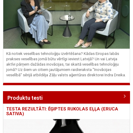
Kā notiek veselības tehnoloģiju izvērtēšana? Kādas Eiropas labās
prakses veselības jomā būtu vērtīgi ieviest Latvijā? Un vai Latvija
aktīvi pārņem dažādas inovācijas, tai skaitā veselības tehnoloģiju
jomā? Uz šiem un citiem jautājumiem raidieraksta "Inovācijas
veselībā" sērijā atbildēja Zāļu valsts aģentūras direktorei Indra Dreika.
Produktu testi
TESTA REZULTĀTI: ĒĢIPTES RUKOLAS EĻĻA (ERUCA
SATIVA)