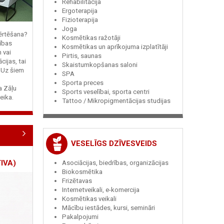
Rehabilitācija
Ergoterapija
Fizioterapija
Joga
vērtēšana?
Kosmētikas ražotāji
ības
Kosmētikas un aprīkojuma izplatītāji
n vai
Pirtis, saunas
cijas, tai
Skaistumkopšanas saloni
? Uz šiem
SPA
Sporta preces
ja Zāļu
Sports veselībai, sporta centri
eika.
Tattoo / Mikropigmentācijas studijas
VESELĪGS DZĪVESVEIDS
IVA)
Asociācijas, biedrības, organizācijas
Biokosmētika
Frizētavas
Internetveikali, e-komercija
Kosmētikas veikali
Mācību iestādes, kursi, semināri
Pakalpojumi