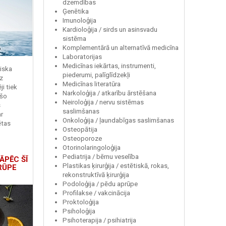
dzemdības
Ģenētika
Imunoloģija
Kardioloģija / sirds un asinsvadu
sistēma
Komplementārā un alternatīvā medicīna
Laboratorijas
Medicīnas iekārtas, instrumenti,
miska
piederumi, palīglīdzekļi
z
Medicīnas literatūra
i tiek
Narkoloģija / atkarību ārstēšana
 šo
Neiroloģija / nervu sistēmas
s
saslimšanas
r
Onkoloģija / ļaundabīgas saslimšanas
ētas
Osteopātija
Osteoporoze
Otorinolaringoloģija
Pediatrija / bērnu veselība
ĀPĒC ŠĪ
Plastikas ķirurģija / estētiskā, rokas,
RŪPE
rekonstruktīvā ķirurģija
Podoloģija / pēdu aprūpe
Profilakse / vakcinācija
Proktoloģija
Psiholoģija
Psihoterapija / psihiatrija