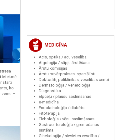
MEDICĪNA
Acis, optika / acu veselība
Algoloģija / sāpju ārstēšana
Ārstu komisijas
 stresa
Ārstu privātprakses, speciālisti
ā ietekmē
Doktorāti, poliklīnikas, veselības centri
r starp
Dermatoloģija / Veneroloģija
ents, ko
Diagnostika
r zemu –
Elpceļu / plaušu saslimšanas
e-medicīna
Endokrinoloģija / diabēts
Fitoterapija
Fleboloģija / vēnu saslimšanas
Gastroenteroloģija / gremošanas
sistēma
Ginekoloģija / sievietes veselība /