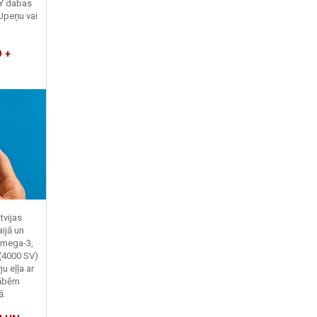
TY dabas
Upeņu vai
 +
tvijas
ijā un
Omega-3,
 (4000 SV)
u eļļa ar
kābēm
ā.