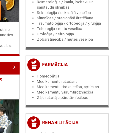
Reimatoloģija / kaulu, locītavu un
saistaudu slimības
Seksoloģija / seksuālā veselība
Slimnīcas / stacionārā ārstēšana
Traumatoloģija / ortopēdija / ķirurģija
Triholoģija / matu veselība
sti ne
Uroloģija / nefroloģija
jaunoties
Zobārstniecība / mutes veselība
vdaļas!
FARMĀCIJA
Homeopātija
S
Medikamentu ražošana
Medikamentu tirdzniecība, aptiekas
Medikamentu vairumtirdzniecība
Zāļu ražotāju pārstāvniecības
REHABILITĀCIJA