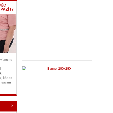
PĒC
TPAZĪT?
viens no
d
ki
ni, kādas
tu savam