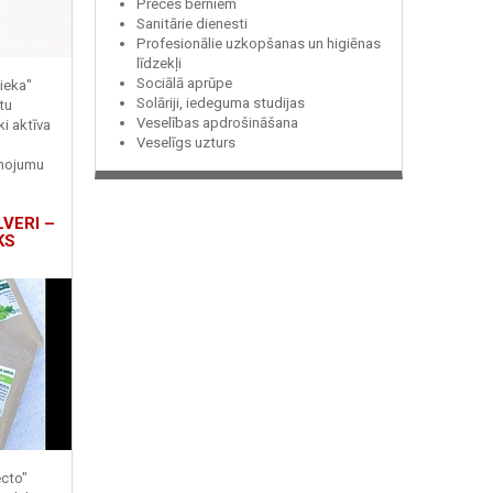
Preces bērniem
Sanitārie dienesti
Profesionālie uzkopšanas un higiēnas
līdzekļi
Sociālā aprūpe
ieka"
Solāriji, iedeguma studijas
tu
Veselības apdrošināšana
ki aktīva
Veselīgs uzturs
enojumu
LVERI –
KS
ecto"