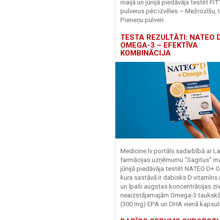
maijā un jūnijā piedāvāja testēt FI
pulverus pēc izvēles – Mežrozīšu, 
Pieneņu pulveri.
TESTA REZULTĀTI: NATEO D
OMEGA-3 – EFEKTĪVA
KOMBINĀCIJA
Medicine.lv portāls sadarbībā ar La
farmācijas uzņēmumu “Sagitus” ma
jūnijā piedāvāja testēt NATEO D+ 
kura sastāvā ir dabisks D vitamīns
un īpaši augstas koncentrācijas zivj
neaizstājamajām Omega-3 tauks
(300 mg) EPA un DHA vienā kapsul