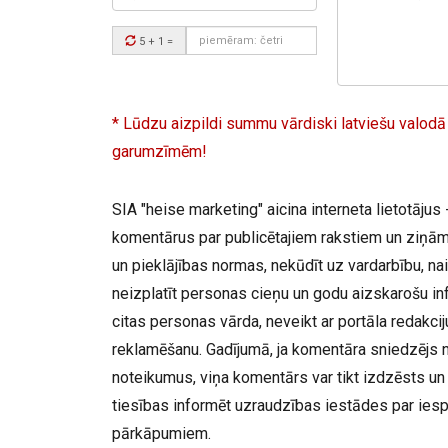
komentārs:
Drošības
5 + 1
=
kods:
* Lūdzu aizpildi summu vārdiski latviešu valodā
garumzīmēm!
SIA "heise marketing" aicina interneta lietotājus -
komentārus par publicētajiem rakstiem un ziņām,
un pieklājības normas, nekūdīt uz vardarbību, nai
neizplatīt personas cieņu un godu aizskarošu inf
citas personas vārda, neveikt ar portāla redakc
reklamēšanu. Gadījumā, ja komentāra sniedzējs 
noteikumus, viņa komentārs var tikt izdzēsts un 
tiesības informēt uzraudzības iestādes par ies
pārkāpumiem.