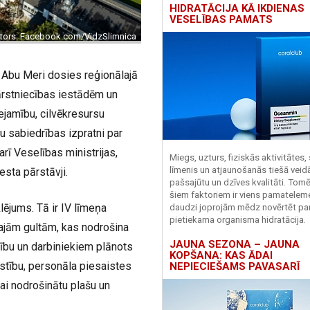
HIDRATĀCIJA KĀ IKDIENAS
VESELĪBAS PAMATS
tors: Facebook.com/VidzSlimnica
 Abu Meri dosies reģionālajā
a ārstniecības iestādēm un
jamību, cilvēkresursu
u sabiedrības izpratni par
arī Veselības ministrijas,
Miegs, uzturs, fiziskās aktivitātes,
līmenis un atjaunošanās tiešā veid
esta pārstāvji.
pašsajūtu un dzīves kvalitāti. Tomē
šiem faktoriem ir viens pamatelem
ējums. Tā ir IV līmeņa
daudzi joprojām mēdz novērtēt pa
pietiekama organisma hidratācija.
rajām gultām, kas nodrošina
JAUNA SEZONA – JAUNA
ību un darbiniekiem plānots
KOPŠANA: KAS ĀDAI
stību, personāla piesaistes
NEPIECIEŠAMS PAVASARĪ
 lai nodrošinātu plašu un