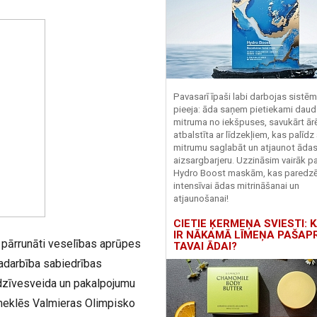
Pavasarī īpaši labi darbojas sistē
pieeja: āda saņem pietiekami daud
mitruma no iekšpuses, savukārt ārēj
atbalstīta ar līdzekļiem, kas palīdz
mitrumu saglabāt un atjaunot āda
aizsargbarjeru.
Uzzināsim vairāk pa
Hydro
Boost
maskām, kas paredz
intensīvai ādas mitrināšanai un
atjaunošanai!
CIETIE ĶERMEŅA SVIESTI: K
IR NĀKAMĀ LĪMEŅA PAŠAP
 pārrunāti veselības aprūpes
TAVAI ĀDAI?
 sadarbība sabiedrības
 dzīvesveida un pakalpojumu
meklēs Valmieras Olimpisko