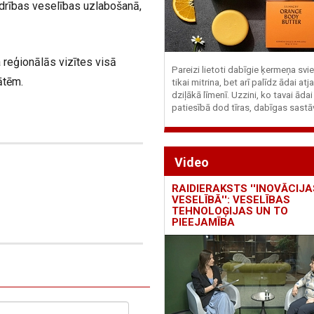
iedrības veselības uzlabošanā,
a reģionālās vizītes visā
Pareizi lietoti dabīgie ķermeņa svie
tātēm.
tikai mitrina, bet arī palīdz ādai at
dziļākā līmenī. Uzzini, ko tavai ādai
patiesībā dod tīras, dabīgas sastā
Video
RAIDIERAKSTS ''INOVĀCIJA
VESELĪBĀ'': VESELĪBAS
TEHNOLOĢIJAS UN TO
PIEEJAMĪBA