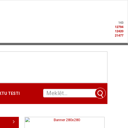
143
12794
12420
21477
TU TESTI