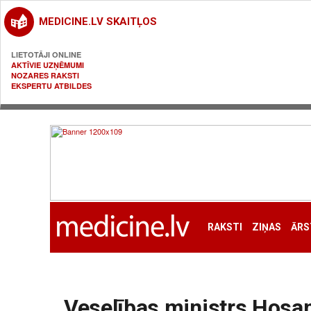
MEDICINE.LV SKAITĻOS
LIETOTĀJI ONLINE
AKTĪVIE UZŅĒMUMI
NOZARES RAKSTI
EKSPERTU ATBILDES
RAKSTI
ZIŅAS
ĀRS
Veselības ministrs Hosa