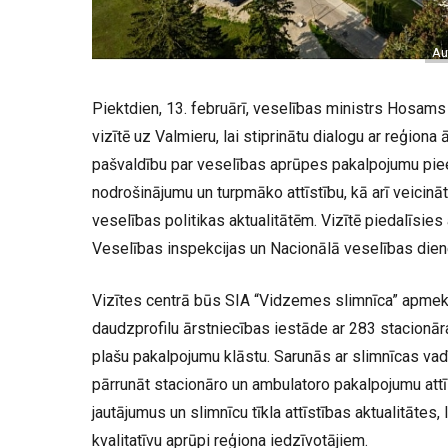
Au
Piektdien, 13. februārī, veselības ministrs Hosams
vizītē uz Valmieru, lai stiprinātu dialogu ar reģion
pašvaldību par veselības aprūpes pakalpojumu piee
nodrošinājumu un turpmāko attīstību, kā arī veicināt
veselības politikas aktualitātēm. Vizītē piedalīsies 
Veselības inspekcijas un Nacionālā veselības dien
Vizītes centrā būs SIA “Vidzemes slimnīca” apmekl
daudzprofilu ārstniecības iestāde ar 283 stacionā
plašu pakalpojumu klāstu. Sarunās ar slimnīcas vad
pārrunāt stacionāro un ambulatoro pakalpojumu attī
jautājumus un slimnīcu tīkla attīstības aktualitātes,
kvalitatīvu aprūpi reģiona iedzīvotājiem.