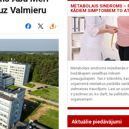
METABOLAIS SINDROMS – 
 uz Valmieru
KĀDIEM SIMPTOMIEM TO A
Metabolais sindroms mūsdienās ir 
biežākajiem veselības riskiem
pieaugušajiem. Tas ir stāvoklis, ka
organismā vienlaikus parādās vairā
vielmaiņas traucējumi. Lasi un uzzi
ir pazīmes un, ko darīt, lai palīdzē
organismam!
Aktuālie piedāvājumi