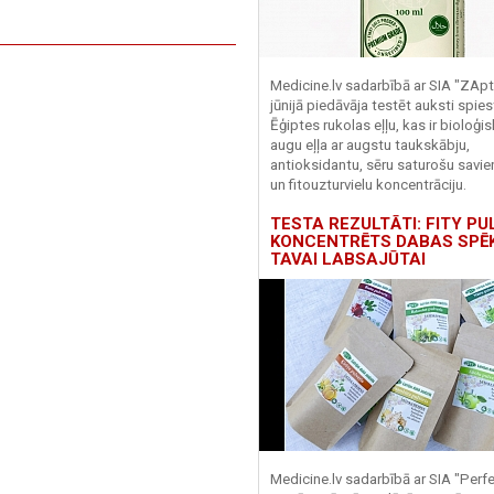
Medicine.lv sadarbībā ar SIA "ZApt
jūnijā piedāvāja testēt auksti spies
Ēģiptes rukolas eļļu, kas ir bioloģis
augu eļļa ar augstu taukskābju,
antioksidantu, sēru saturošu savi
un fitouzturvielu koncentrāciju.
TESTA REZULTĀTI: FITY PU
KONCENTRĒTS DABAS SPĒ
TAVAI LABSAJŪTAI
Medicine.lv sadarbībā ar SIA "Perf