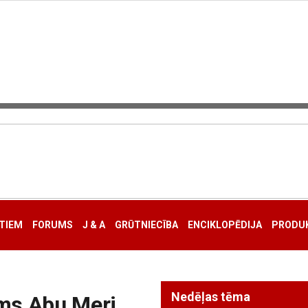
TIEM
FORUMS
J & A
GRŪTNIECĪBA
ENCIKLOPĒDIJA
PRODUK
Nedēļas tēma
ms Abu Meri