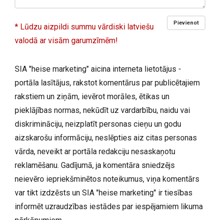
Pievienot
* Lūdzu aizpildi summu vārdiski latviešu
valodā ar visām garumzīmēm!
SIA "heise marketing" aicina interneta lietotājus -
portāla lasītājus, rakstot komentārus par publicētajiem
rakstiem un ziņām, ievērot morāles, ētikas un
pieklājības normas, nekūdīt uz vardarbību, naidu vai
diskrimināciju, neizplatīt personas cieņu un godu
aizskarošu informāciju, neslēpties aiz citas personas
vārda, neveikt ar portāla redakciju nesaskaņotu
reklamēšanu. Gadījumā, ja komentāra sniedzējs
neievēro iepriekšminētos noteikumus, viņa komentārs
var tikt izdzēsts un SIA "heise marketing" ir tiesības
informēt uzraudzības iestādes par iespējamiem likuma