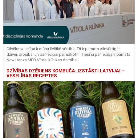
Cilvēka veselība ir mūsu lielākā vērtība. Tā ir pamats pilnvērtīgai
dzīvei, drošībai un pārliecībai par nākotni. Tieši šī pārliecība ir pamatā
New Hanza MED Vītolu klīnikas darbībai.
DZĪVĪBAS DZĒRIENS KOMBUČA: IZSTĀSTI LATVIJAI –
VESELĪBAS RECEPTES