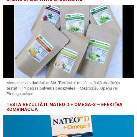
Medicine.lv sadarbībā ar SIA "Perfecto" maijā un jūnijā piedāvāja
testēt FITY dabas pulverus pēc izvēles – Mežrozīšu, Upeņu vai
Pieneņu pulveri.
TESTA REZULTĀTI: NATEO D + OMEGA-3 – EFEKTĪVA
KOMBINĀCIJA