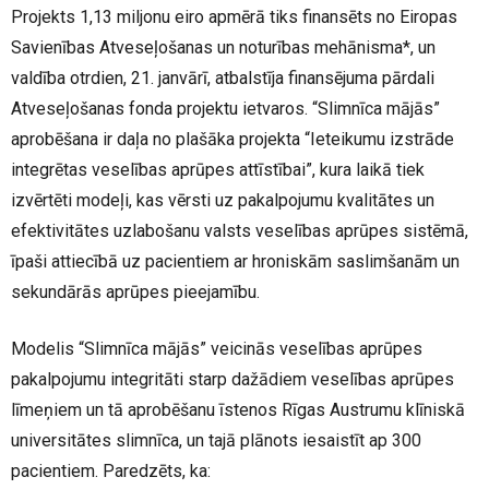
Projekts 1,13 miljonu eiro apmērā tiks finansēts no Eiropas
Savienības Atveseļošanas un noturības mehānisma*, un
valdība otrdien, 21. janvārī, atbalstīja finansējuma pārdali
Atveseļošanas fonda projektu ietvaros. “Slimnīca mājās”
aprobēšana ir daļa no plašāka projekta “Ieteikumu izstrāde
integrētas veselības aprūpes attīstībai”, kura laikā tiek
izvērtēti modeļi, kas vērsti uz pakalpojumu kvalitātes un
efektivitātes uzlabošanu valsts veselības aprūpes sistēmā,
īpaši attiecībā uz pacientiem ar hroniskām saslimšanām un
sekundārās aprūpes pieejamību.
Modelis “Slimnīca mājās” veicinās veselības aprūpes
pakalpojumu integritāti starp dažādiem veselības aprūpes
līmeņiem un tā aprobēšanu īstenos Rīgas Austrumu klīniskā
universitātes slimnīca, un tajā plānots iesaistīt ap 300
pacientiem. Paredzēts, ka: