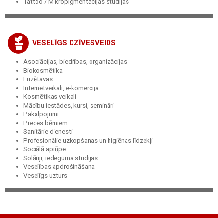
Tattoo / Mikropigmentācijas studijas
VESELĪGS DZĪVESVEIDS
Asociācijas, biedrības, organizācijas
Biokosmētika
Frizētavas
Internetveikali, e-komercija
Kosmētikas veikali
Mācību iestādes, kursi, semināri
Pakalpojumi
Preces bērniem
Sanitārie dienesti
Profesionālie uzkopšanas un higiēnas līdzekļi
Sociālā aprūpe
Solāriji, iedeguma studijas
Veselības apdrošināšana
Veselīgs uzturs