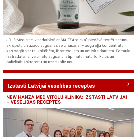
Jūlijā Medicine.lv sadarbībā ar SIA "ZAptieka" piedāvā testēt serumu
skropstu un uzacu augšanas veicināšanai – augu eļļu koncentrātu,
kas bagāts ar taukskābēm, fitosteroliem un antioksidantiem. Formula
izstrādāta, lai veicinātu augšanu, stiprinātu matu folikulus un
palielinātu skropstu un uzacu blīvumu.
Izstāsti Latvijai veselības receptes
NEW HANZA MED VĪTOLU KLĪNIKA: IZSTĀSTI LATVIJAI
– VESELĪBAS RECEPTES