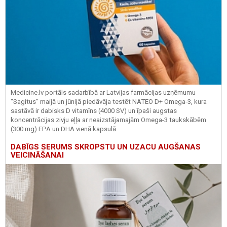
Medicine.lv portāls sadarbībā ar Latvijas farmācijas uzņēmumu
“Sagitus” maijā un jūnijā piedāvāja testēt NATEO D+ Omega-3, kura
sastāvā ir dabisks D vitamīns (4000 SV) un īpaši augstas
koncentrācijas zivju eļļa ar neaizstājamajām Omega-3 taukskābēm
(300 mg) EPA un DHA vienā kapsulā.
DABĪGS SERUMS SKROPSTU UN UZACU AUGŠANAS
VEICINĀŠANAI