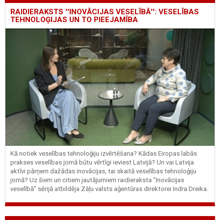
RAIDIERAKSTS ''INOVĀCIJAS VESELĪBĀ'': VESELĪBAS
TEHNOLOĢIJAS UN TO PIEEJAMĪBA
Kā notiek veselības tehnoloģiju izvērtēšana? Kādas Eiropas labās
prakses veselības jomā būtu vērtīgi ieviest Latvijā? Un vai Latvija
aktīvi pārņem dažādas inovācijas, tai skaitā veselības tehnoloģiju
jomā? Uz šiem un citiem jautājumiem raidieraksta "Inovācijas
veselībā" sērijā atbildēja Zāļu valsts aģentūras direktorei Indra Dreika.