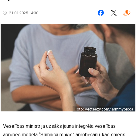
21.01.2025 14:30
Foto: Vecteezy.com/ armmypicca
Veselības ministrija uzsāks jauna integrēta veselības
aprūpes modeļa “Slimnīca mājās” aprobēšanu, kas sniegs