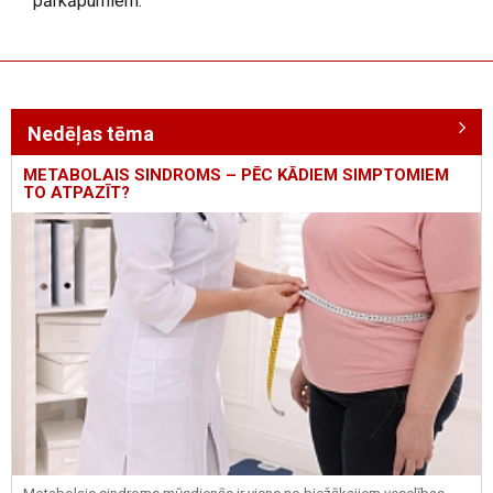
pārkāpumiem.
Nedēļas tēma
METABOLAIS SINDROMS – PĒC KĀDIEM SIMPTOMIEM
TO ATPAZĪT?