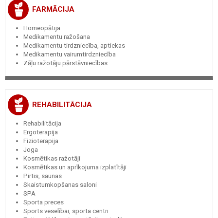
FARMĀCIJA
Homeopātija
Medikamentu ražošana
Medikamentu tirdzniecība, aptiekas
Medikamentu vairumtirdzniecība
Zāļu ražotāju pārstāvniecības
REHABILITĀCIJA
Rehabilitācija
Ergoterapija
Fizioterapija
Joga
Kosmētikas ražotāji
Kosmētikas un aprīkojuma izplatītāji
Pirtis, saunas
Skaistumkopšanas saloni
SPA
Sporta preces
Sports veselībai, sporta centri