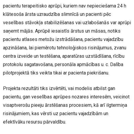
pacientu terapeitisko aprūpi, kuriem nav nepieciešama 24 h
klātesoša ārsta uzraudzība slimnīcā un pacienti pēc
veselības stāvokļa stabilizēšanas vai uzlabošanās var aprūpi
saņemt mājās.
Aprūpē iesaistīs ārstus un māsas, notiks
pacientu atlases metožu izstrādāšana, pacientu vajadzību
apzināšana, lai piemērotu tehnoloģiskos risinājumus, zvanu
centra izveide un testēšana, aparatūras uzstādīšana, rīcību
protokolu sagatavošana, personāla apmācības u. c. Dalība
pilotprojektā tiks veikta tikai ar pacienta piekrišanu.
Projekta rezultāti tiks izvērtēti, vai modelis atbilst gan
pacientu, gan veselības aprūpes nozares interesēm, veicinot
visaptverošu pieeju ārstēšanas procesiem, kā arī ilgtermiņa
risinājumiem, kas vērsti uz pacientu vajadzībām un
efektīvāku resursu pārvaldību.