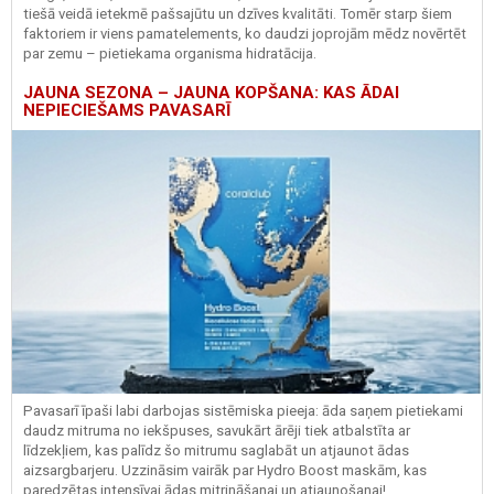
tiešā veidā ietekmē pašsajūtu un dzīves kvalitāti. Tomēr starp šiem
faktoriem ir viens pamatelements, ko daudzi joprojām mēdz novērtēt
par zemu – pietiekama organisma hidratācija.
JAUNA SEZONA – JAUNA KOPŠANA: KAS ĀDAI
NEPIECIEŠAMS PAVASARĪ
Pavasarī īpaši labi darbojas sistēmiska pieeja: āda saņem pietiekami
daudz mitruma no iekšpuses, savukārt ārēji tiek atbalstīta ar
līdzekļiem, kas palīdz šo mitrumu saglabāt un atjaunot ādas
aizsargbarjeru.
Uzzināsim vairāk par
Hydro
Boost
maskām, kas
paredzētas intensīvai ādas mitrināšanai un atjaunošanai!