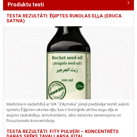
Produktu testi
TESTA REZULTĀTI: ĒĢIPTES RUKOLAS EĻĻA (ERUCA
SATIVA)
Medicine.lv sadarbībā ar SIA "ZAptieka" jūnijā piedāvāja testēt auksti
spiestu Ēģiptes rukolas eļļu, kas ir bioloģiski aktīva augu eļļa ar
augstu taukskābju, antioksidantu, sēru saturošu savienojumu un
fitouzturvielu koncentrāciju.
TESTA REZULTĀTI: FITY PULVERI – KONCENTRĒTS
DABAS SPĒKS TAVAI LABSAJŪTAI