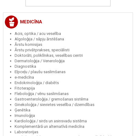
MEDICĪNA
Acis, optika / acu veselība
Algoloģija / sāpju ārstēšana
Ārstu komisijas
Ārstu privātprakses, speciālisti
Doktorāti, poliklīnikas, veselības centri
Dermatoloģija / Veneroloģija
Diagnostika
Elpceļu / plaušu saslimšanas
e-medicīna
Endokrinoloģija / diabēts
Fitoterapija
Fleboloģija / vēnu saslimšanas
Gastroenteroloģija / gremošanas sistēma
Ginekoloģija / sievietes veselība / dzemdības
Ģenētika
Imunoloģija
Kardioloģija / sirds un asinsvadu sistēma
Komplementārā un alternatīvā medicīna
Laboratorijas