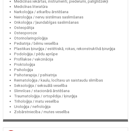
Medicīnas iekārtas, instrumenti, piederumi, palīglīdzekļi
Medicīnas literatūra
Narkoloģija / atkarību ārstēšana
Neiroloģija / nervu sistēmas saslimšanas
Onkoloģija / ļaundabīgas saslimšanas
Osteopātija
Osteoporoze
Otorinolaringoloģija
Pediatrija / bērnu veselība
Plastikas ķirurģija / estētiskā, rokas, rekonstruktīvā ķirurģija
Podoloģija / pēdu aprūpe
Profilakse / vakcinācija
Proktoloģija
Psiholoģija
Psihoterapija / psihiatrija
Reimatoloģija / kaulu, locītavu un saistaudu slimības
Seksoloģija / seksuālā veselība
Slimnīcas / stacionārā ārstēšana
Traumatoloģija / ortopēdija / ķirurģija
Triholoģija / matu veselība
Uroloģija / nefroloģija
Zobārstniecība / mutes veselība