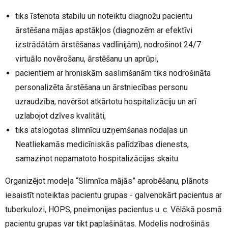
tiks īstenota stabilu un noteiktu diagnožu pacientu
ārstēšana mājas apstākļos (diagnozēm ar efektīvi
izstrādātām ārstēšanas vadlīnijām), nodrošinot 24/7
virtuālo novērošanu, ārstēšanu un aprūpi,
pacientiem ar hroniskām saslimšanām tiks nodrošināta
personalizēta ārstēšana un ārstniecības personu
uzraudzība, novēršot atkārtotu hospitalizāciju un arī
uzlabojot dzīves kvalitāti,
tiks atslogotas slimnīcu uzņemšanas nodaļas un
Neatliekamās medicīniskās palīdzības dienests,
samazinot nepamatoto hospitalizācijas skaitu.
Organizējot modeļa “Slimnīca mājās” aprobēšanu, plānots
iesaistīt noteiktas pacientu grupas
- galvenokārt pacientus ar
tuberkulozi, HOPS, pneimonijas pacientus u. c. Vēlākā posmā
pacientu grupas var tikt paplašinātas. Modelis nodrošinās