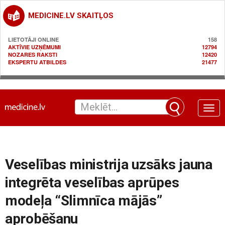
MEDICINE.LV SKAITĻOS
LIETOTĀJI ONLINE
158
AKTĪVIE UZŅĒMUMI
12794
NOZARES RAKSTI
12420
EKSPERTU ATBILDES
21477
Toggle
naviga
Veselības ministrija uzsāks jauna
integrēta veselības aprūpes
modeļa “Slimnīca mājās”
aprobēšanu