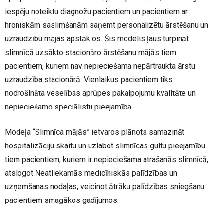
iespēju noteiktu diagnožu pacientiem un pacientiem ar
hroniskām saslimšanām saņemt personalizētu ārstēšanu un
uzraudzību mājas apstākļos. Šis modelis ļaus turpināt
slimnīcā uzsākto stacionāro ārstēšanu mājās tiem
pacientiem, kuriem nav nepieciešama nepārtraukta ārstu
uzraudzība stacionārā. Vienlaikus pacientiem tiks
nodrošināta veselības aprūpes pakalpojumu kvalitāte un
nepieciešamo speciālistu pieejamība.
Modeļa “Slimnīca mājās” ietvaros plānots samazināt
hospitalizāciju skaitu un uzlabot slimnīcas gultu pieejamību
tiem pacientiem, kuriem ir nepieciešama atrašanās slimnīcā,
atslogot Neatliekamās medicīniskās palīdzības un
uzņemšanas nodaļas, veicinot ātrāku palīdzības sniegšanu
pacientiem smagākos gadījumos.