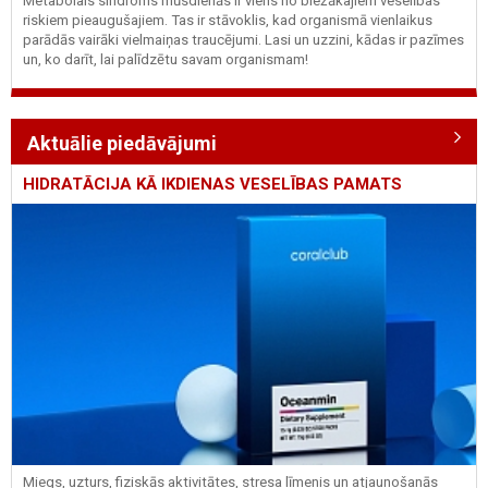
Metabolais sindroms mūsdienās ir viens no biežākajiem veselības
riskiem pieaugušajiem. Tas ir stāvoklis, kad organismā vienlaikus
parādās vairāki vielmaiņas traucējumi. Lasi un uzzini, kādas ir pazīmes
un, ko darīt, lai palīdzētu savam organismam!
Aktuālie piedāvājumi
HIDRATĀCIJA KĀ IKDIENAS VESELĪBAS PAMATS
Miegs, uzturs, fiziskās aktivitātes, stresa līmenis un atjaunošanās