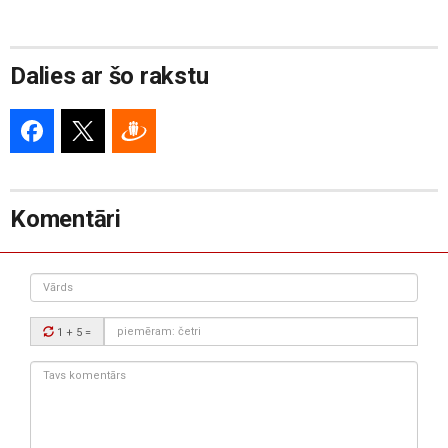
Dalies ar šo rakstu
Komentāri
Vārds
Drošības
1 + 5
=
kods:
Tavs
komentārs: