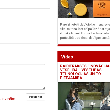
Pareizi lietoti dabīgie ķermeņa svie
tikai mitrina, bet arī palīdz ādai at
dziļākā līmenī. Uzzini, ko tavai ādai
patiesībā dod tīras, dabīgas sastā
Video
RAIDIERAKSTS ''INOVĀCIJA
VESELĪBĀ'': VESELĪBAS
TEHNOLOĢIJAS UN TO
PIEEJAMĪBA
Pievienot
 ar visām