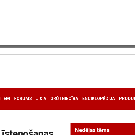
TIEM
FORUMS
J & A
GRŪTNIECĪBA
ENCIKLOPĒDIJA
PRODUK
Nedēļas tēma
 īstenošanas