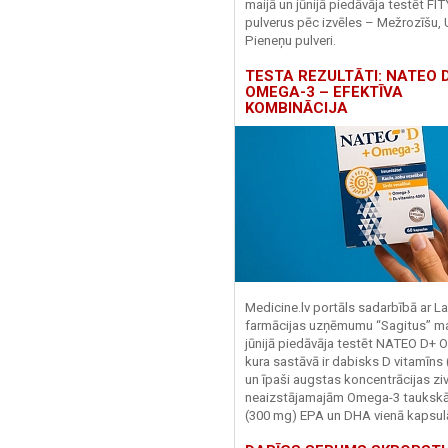
maijā un jūnijā piedāvāja testēt FI
pulverus pēc izvēles – Mežrozīšu, 
Pieneņu pulveri.
TESTA REZULTĀTI: NATEO D
OMEGA-3 – EFEKTĪVA
KOMBINĀCIJA
Medicine.lv portāls sadarbībā ar La
farmācijas uzņēmumu “Sagitus” ma
jūnijā piedāvāja testēt NATEO D+ 
kura sastāvā ir dabisks D vitamīns
un īpaši augstas koncentrācijas zivj
neaizstājamajām Omega-3 tauks
(300 mg) EPA un DHA vienā kapsul