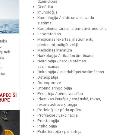
dzemdības
Ģenētika
Imunoloģija
Kardioloģija / sirds un asinsvadu
sistēma
Komplementārā un alternatīvā medicīna
Laboratorijas
Medicīnas iekārtas, instrumenti,
miska
piederumi, palīglīdzekļi
z
Medicīnas literatūra
i tiek
Narkoloģija / atkarību ārstēšana
 šo
Neiroloģija / nervu sistēmas
s
saslimšanas
r
Onkoloģija / ļaundabīgas saslimšanas
ētas
Osteopātija
Osteoporoze
Otorinolaringoloģija
Pediatrija / bērnu veselība
ĀPĒC ŠĪ
Plastikas ķirurģija / estētiskā, rokas,
RŪPE
rekonstruktīvā ķirurģija
Podoloģija / pēdu aprūpe
Profilakse / vakcinācija
Proktoloģija
Psiholoģija
Psihoterapija / psihiatrija