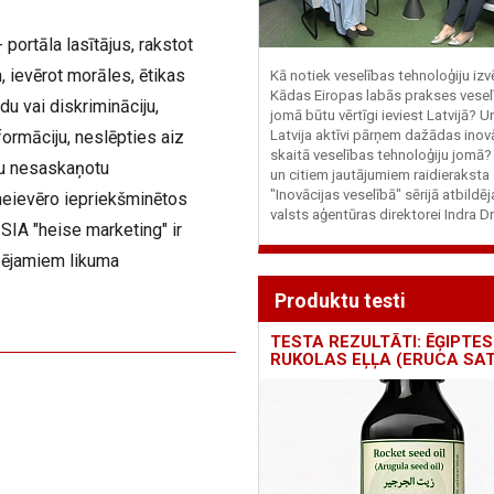
 portāla lasītājus, rakstot
 ievērot morāles, ētikas
Kā notiek veselības tehnoloģiju iz
Kādas Eiropas labās prakses vesel
du vai diskrimināciju,
jomā būtu vērtīgi ieviest Latvijā? U
ormāciju, neslēpties aiz
Latvija aktīvi pārņem dažādas inovā
skaitā veselības tehnoloģiju jomā
iju nesaskaņotu
un citiem jautājumiem raidieraksta
"Inovācijas veselībā" sērijā atbildē
neievēro iepriekšminētos
valsts aģentūras direktorei Indra Dr
SIA "heise marketing" ir
pējamiem likuma
Produktu testi
TESTA REZULTĀTI: ĒĢIPTES
RUKOLAS EĻĻA (ERUCA SAT