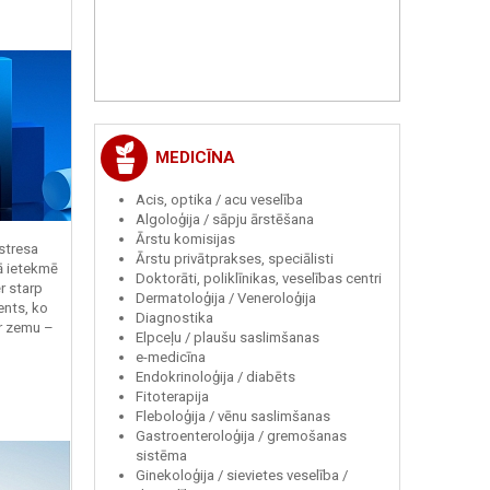
MEDICĪNA
Acis, optika / acu veselība
Algoloģija / sāpju ārstēšana
Ārstu komisijas
 stresa
Ārstu privātprakses, speciālisti
ā ietekmē
Doktorāti, poliklīnikas, veselības centri
r starp
Dermatoloģija / Veneroloģija
ents, ko
Diagnostika
r zemu –
Elpceļu / plaušu saslimšanas
e-medicīna
Endokrinoloģija / diabēts
Fitoterapija
Fleboloģija / vēnu saslimšanas
Gastroenteroloģija / gremošanas
sistēma
Ginekoloģija / sievietes veselība /