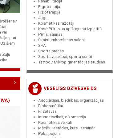
Rehabilitācija
Ergoterapija
Fizioterapija
Joga
vērtēšana?
Kosmētikas ražotāji
ības
Kosmētikas un aprīkojuma izplatītāji
n vai
Pirtis, saunas
cijas, tai
Skaistumkopšanas saloni
? Uz šiem
SPA
Sporta preces
ja Zāļu
Sports veselībai, sporta centri
eika.
Tattoo / Mikropigmentācijas studijas
VESELĪGS DZĪVESVEIDS
IVA)
Asociācijas, biedrības, organizācijas
Biokosmētika
Frizētavas
Internetveikali, e-komercija
Kosmētikas veikali
Mācību iestādes, kursi, semināri
Pakalpojumi