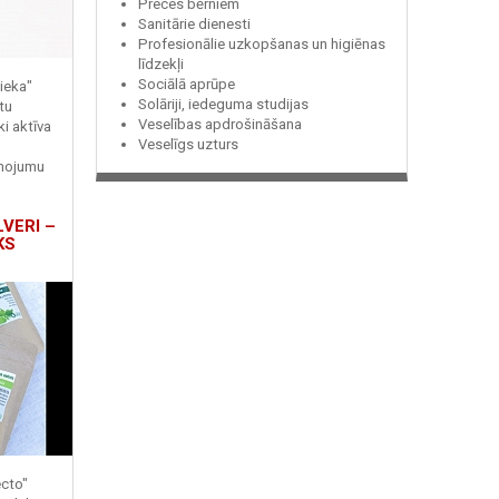
Preces bērniem
Sanitārie dienesti
Profesionālie uzkopšanas un higiēnas
līdzekļi
Sociālā aprūpe
ieka"
Solāriji, iedeguma studijas
tu
Veselības apdrošināšana
ki aktīva
Veselīgs uzturs
enojumu
LVERI –
KS
ecto"