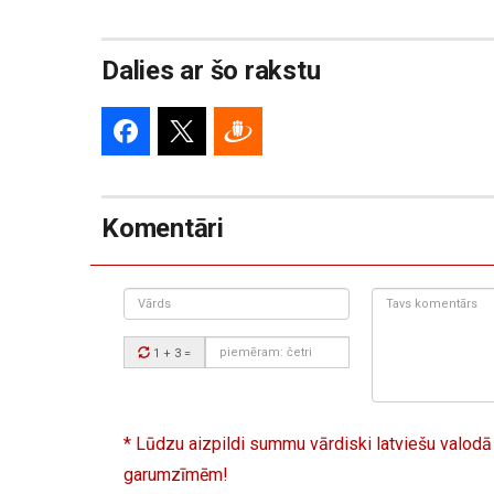
Dalies ar šo rakstu
Komentāri
Vārds
Tavs
komentārs:
Drošības
1 + 3
=
kods:
* Lūdzu aizpildi summu vārdiski latviešu valodā
garumzīmēm!