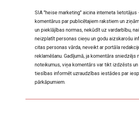
SIA "heise marketing" aicina interneta lietotājus -
komentārus par publicētajiem rakstiem un ziņām,
un pieklājības normas, nekūdīt uz vardarbību, nai
neizplatīt personas cieņu un godu aizskarošu inf
citas personas vārda, neveikt ar portāla redakc
reklamēšanu. Gadījumā, ja komentāra sniedzējs 
noteikumus, viņa komentārs var tikt izdzēsts un 
tiesības informēt uzraudzības iestādes par ies
pārkāpumiem.