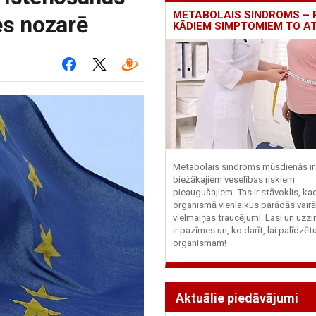
METABOLAIS SINDROMS – 
es nozarē
KĀDIEM SIMPTOMIEM TO A
Metabolais sindroms mūsdienās ir 
biežākajiem veselības riskiem
pieaugušajiem. Tas ir stāvoklis, ka
organismā vienlaikus parādās vairā
vielmaiņas traucējumi. Lasi un uzzi
ir pazīmes un, ko darīt, lai palīdzē
organismam!
Aktuālie piedāvājumi