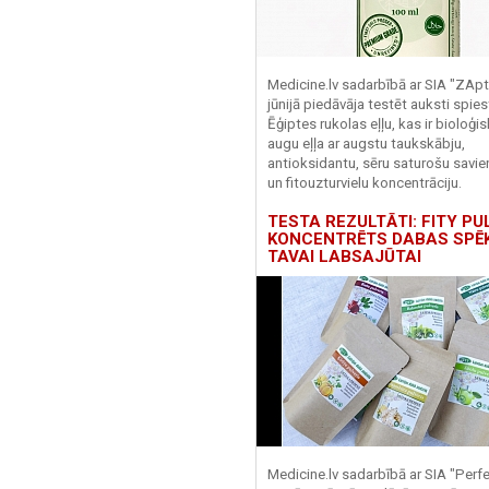
Medicine.lv sadarbībā ar SIA "ZApt
jūnijā piedāvāja testēt auksti spies
Ēģiptes rukolas eļļu, kas ir bioloģis
augu eļļa ar augstu taukskābju,
antioksidantu, sēru saturošu savi
un fitouzturvielu koncentrāciju.
TESTA REZULTĀTI: FITY PU
KONCENTRĒTS DABAS SPĒ
TAVAI LABSAJŪTAI
Medicine.lv sadarbībā ar SIA "Perf