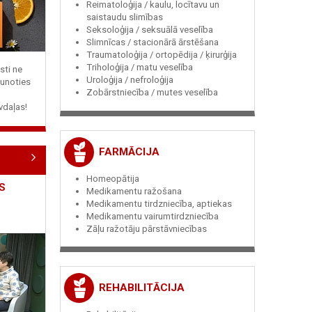
Reimatoloģija / kaulu, locītavu un
saistaudu slimības
Seksoloģija / seksuālā veselība
Slimnīcas / stacionārā ārstēšana
Traumatoloģija / ortopēdija / ķirurģija
Triholoģija / matu veselība
sti ne
Uroloģija / nefroloģija
jaunoties
Zobārstniecība / mutes veselība
vdaļas!
FARMĀCIJA
Homeopātija
S
Medikamentu ražošana
Medikamentu tirdzniecība, aptiekas
Medikamentu vairumtirdzniecība
Zāļu ražotāju pārstāvniecības
REHABILITĀCIJA