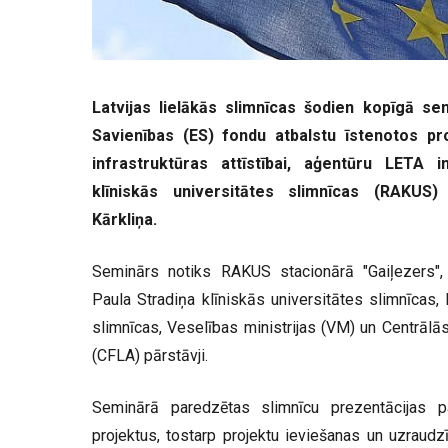
Latvijas lielākās slimnīcas šodien kopīgā se
Savienības (ES) fondu atbalstu īstenotos pr
infrastruktūras attīstībai, aģentūru LETA
klīniskās universitātes slimnīcas (RAKUS
Kārkliņa.
Seminārs notiks RAKUS stacionārā "Gaiļezers",
Paula Stradiņa klīniskās universitātes slimnīcas, 
slimnīcas, Veselības ministrijas (VM) un Centrālā
(CFLA) pārstāvji.
Seminārā paredzētas slimnīcu prezentācijas pa
projektus, tostarp projektu ieviešanas un uzrau