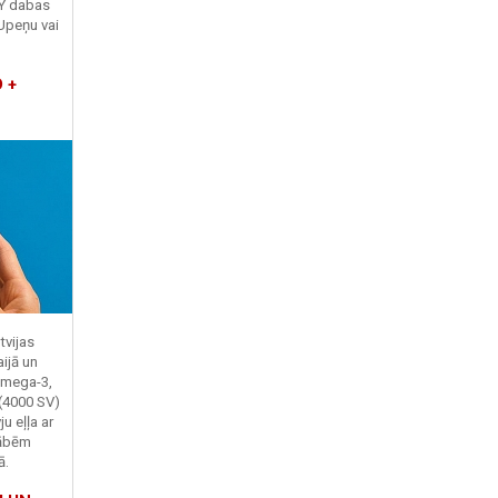
TY dabas
Upeņu vai
 +
tvijas
ijā un
Omega-3,
 (4000 SV)
u eļļa ar
kābēm
ā.