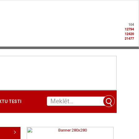
104
12794
12420
21477
TU TESTI