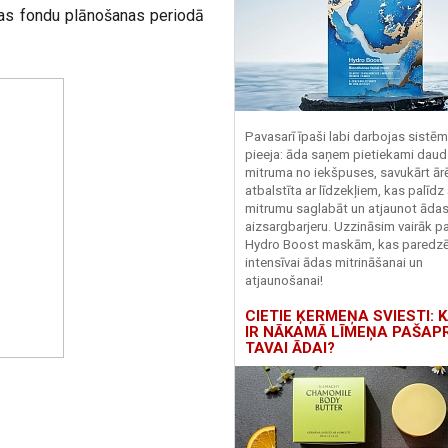
pas fondu plānošanas periodā
Pavasarī īpaši labi darbojas sistē
pieeja: āda saņem pietiekami daud
mitruma no iekšpuses, savukārt ārēj
atbalstīta ar līdzekļiem, kas palīdz
mitrumu saglabāt un atjaunot āda
aizsargbarjeru.
Uzzināsim vairāk pa
Hydro
Boost
maskām, kas paredz
intensīvai ādas mitrināšanai un
atjaunošanai!
CIETIE ĶERMEŅA SVIESTI: K
IR NĀKAMĀ LĪMEŅA PAŠAP
TAVAI ĀDAI?