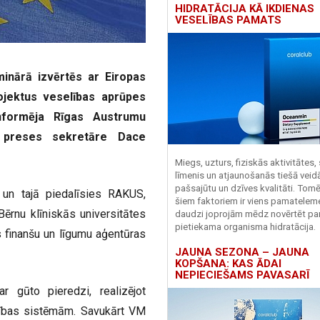
HIDRATĀCIJA KĀ IKDIENAS
VESELĪBAS PAMATS
minārā izvērtēs ar Eiropas
ojektus veselības aprūpes
 informēja Rīgas Austrumu
) preses sekretāre Dace
Miegs, uzturs, fiziskās aktivitātes,
līmenis un atjaunošanās tiešā veid
pašsajūtu un dzīves kvalitāti. Tomē
 un tajā piedalīsies RAKUS,
šiem faktoriem ir viens pamatelem
Bērnu klīniskās universitātes
daudzi joprojām mēdz novērtēt pa
pietiekama organisma hidratācija.
s finanšu un līgumu aģentūras
JAUNA SEZONA – JAUNA
KOPŠANA: KAS ĀDAI
NEPIECIEŠAMS PAVASARĪ
r gūto pieredzi, realizējot
dzības sistēmām. Savukārt VM