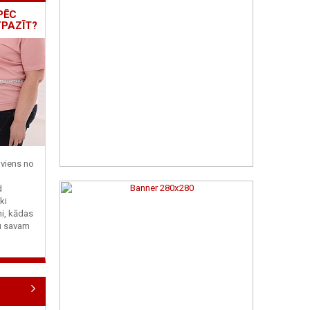
PĒC
TPAZĪT?
viens no
d
ki
ni, kādas
tu savam