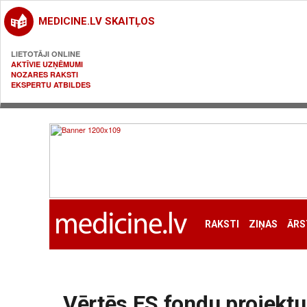
MEDICINE.LV SKAITĻOS
LIETOTĀJI ONLINE
AKTĪVIE UZŅĒMUMI
NOZARES RAKSTI
EKSPERTU ATBILDES
RAKSTI
ZIŅAS
ĀRS
Vērtēs ES fondu projektu