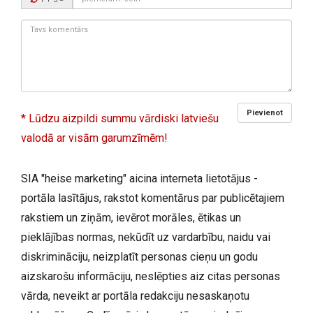
kods:
Tavs
komentārs:
Pievienot
* Lūdzu aizpildi summu vārdiski latviešu
valodā ar visām garumzīmēm!
SIA "heise marketing" aicina interneta lietotājus -
portāla lasītājus, rakstot komentārus par publicētajiem
rakstiem un ziņām, ievērot morāles, ētikas un
pieklājības normas, nekūdīt uz vardarbību, naidu vai
diskrimināciju, neizplatīt personas cieņu un godu
aizskarošu informāciju, neslēpties aiz citas personas
vārda, neveikt ar portāla redakciju nesaskaņotu