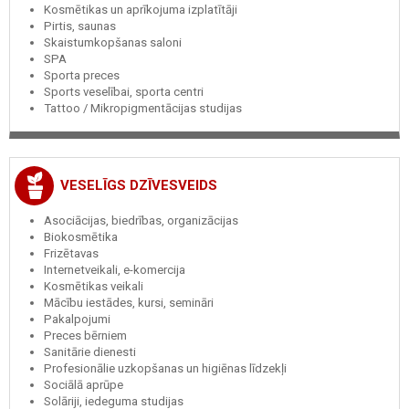
Kosmētikas un aprīkojuma izplatītāji
Pirtis, saunas
Skaistumkopšanas saloni
SPA
Sporta preces
Sports veselībai, sporta centri
Tattoo / Mikropigmentācijas studijas
VESELĪGS DZĪVESVEIDS
Asociācijas, biedrības, organizācijas
Biokosmētika
Frizētavas
Internetveikali, e-komercija
Kosmētikas veikali
Mācību iestādes, kursi, semināri
Pakalpojumi
Preces bērniem
Sanitārie dienesti
Profesionālie uzkopšanas un higiēnas līdzekļi
Sociālā aprūpe
Solāriji, iedeguma studijas