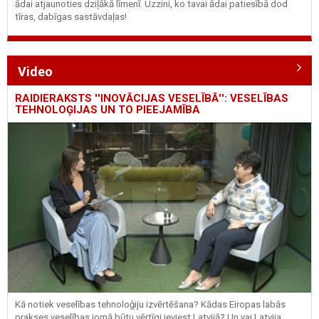
ādai atjaunoties dziļākā līmenī. Uzzini, ko tavai ādai patiesībā dod
tīras, dabīgas sastāvdaļas!
Video
RAIDIERAKSTS ''INOVĀCIJAS VESELĪBĀ'': VESELĪBAS
TEHNOLOĢIJAS UN TO PIEEJAMĪBA
Kā notiek veselības tehnoloģiju izvērtēšana? Kādas Eiropas labās
prakses veselības jomā būtu vērtīgi ieviest Latvijā? Un vai Latvija