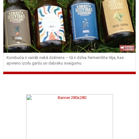
Kombuča ir vairāk nekā dzēriens – tā ir dzīva fermentēta tēja, kas
apvieno izcilu garšu un dabisku svaigumu.