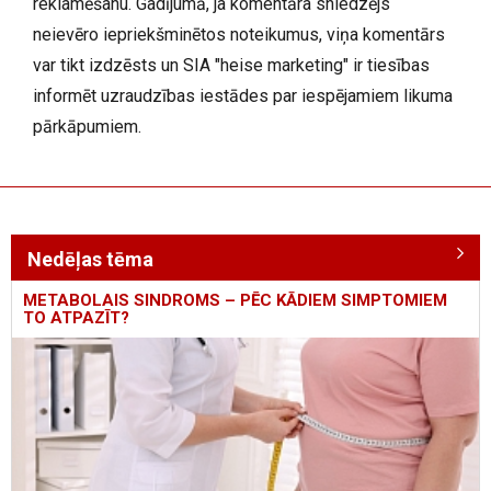
reklamēšanu. Gadījumā, ja komentāra sniedzējs
neievēro iepriekšminētos noteikumus, viņa komentārs
var tikt izdzēsts un SIA "heise marketing" ir tiesības
informēt uzraudzības iestādes par iespējamiem likuma
pārkāpumiem.
Nedēļas tēma
METABOLAIS SINDROMS – PĒC KĀDIEM SIMPTOMIEM
TO ATPAZĪT?