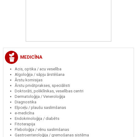
MEDICĪNA
Acis, optika / acu veselība
Algoloģija / sāpju ārstēšana
Ārstu komisijas
Ārstu privātprakses, speciālisti
Doktorāti, poliklīnikas, veselības centri
Dermatoloģija / Veneroloģija
Diagnostika
Elpceļu / plaušu saslimšanas
e-medicīna
Endokrinoloģija / diabēts
Fitoterapija
Fleboloģija / vēnu saslimšanas
Gastroenteroloģija / gremošanas sistēma