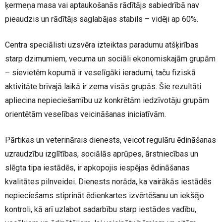
ķermeņa masa vai aptaukošanās rādītājs sabiedrībā nav
pieaudzis un rādītājs saglabājas stabils – vidēji ap 60%.
Centra speciālisti uzsvēra izteiktas paradumu atšķirības
starp dzimumiem, vecuma un sociāli ekonomiskajām grupām
– sievietēm kopumā ir veselīgāki ieradumi, taču fiziskā
aktivitāte brīvajā laikā ir zema visās grupās. Šie rezultāti
apliecina nepieciešamību uz konkrētām iedzīvotāju grupām
orientētām veselības veicināšanas iniciatīvām.
Pārtikas un veterinārais dienests, veicot regulāru ēdināšanas
uzraudzību izglītības, sociālās aprūpes, ārstniecības un
slēgta tipa iestādēs, ir apkopojis iespējas ēdināšanas
kvalitātes pilnveidei. Dienests norāda, ka vairākās iestādēs
nepieciešams stiprināt ēdienkartes izvērtēšanu un iekšējo
kontroli, kā arī uzlabot sadarbību starp iestādes vadību,