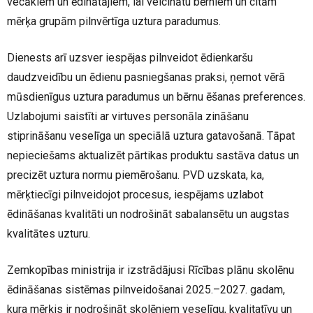
vecākiem un ēdinātājiem, lai veicinātu bērniem un citām
mērķa grupām pilnvērtīga uztura paradumus.
Dienests arī uzsver iespējas pilnveidot ēdienkaršu
daudzveidību un ēdienu pasniegšanas praksi, ņemot vērā
mūsdienīgus uztura paradumus un bērnu ēšanas preferences.
Uzlabojumi saistīti ar virtuves personāla zināšanu
stiprināšanu veselīga un speciālā uztura gatavošanā. Tāpat
nepieciešams aktualizēt pārtikas produktu sastāva datus un
precizēt uztura normu piemērošanu. PVD uzskata, ka,
mērķtiecīgi pilnveidojot procesus, iespējams uzlabot
ēdināšanas kvalitāti un nodrošināt sabalansētu un augstas
kvalitātes uzturu.
Zemkopības ministrija ir izstrādājusi Rīcības plānu skolēnu
ēdināšanas sistēmas pilnveidošanai 2025.–2027. gadam,
kura mērķis ir nodrošināt skolēniem veselīgu, kvalitatīvu un