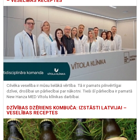
– VESELĪBAS RECEPTES
Cilvēka veselība ir mūsu lielākā vērtība. Tā ir pamats pilnvērtīgai
dzīvei, drošībai un pārliecībai par nākotni. Tieši šī pārliecība ir pamatā
New Hanza MED Vītolu klīnikas darbībai.
DZĪVĪBAS DZĒRIENS KOMBUČA: IZSTĀSTI LATVIJAI –
VESELĪBAS RECEPTES