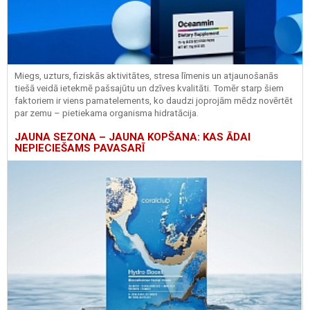
Miegs, uzturs, fiziskās aktivitātes, stresa līmenis un atjaunošanās
tiešā veidā ietekmē pašsajūtu un dzīves kvalitāti. Tomēr starp šiem
faktoriem ir viens pamatelements, ko daudzi joprojām mēdz novērtēt
par zemu – pietiekama organisma hidratācija.
JAUNA SEZONA – JAUNA KOPŠANA: KAS ĀDAI
NEPIECIEŠAMS PAVASARĪ