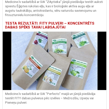
Medicine.lv sadarbībā ar SIA "ZAptieka" jūnijā piedāvāja testēt auksti
spiestu Ēģiptes rukolas eļļu, kas ir bioloģiski aktīva augu eļļa ar
augstu taukskābju, antioksidantu, sēru saturošu savienojumu un
fitouzturvielu koncentrāciju.
TESTA REZULTĀTI: FITY PULVERI – KONCENTRĒTS
DABAS SPĒKS TAVAI LABSAJŪTAI
Medicine.lv sadarbībā ar SIA "Perfecto" maijā un jūnijā piedāvāja
testēt FITY dabas pulverus pēc izvēles – Mežrozīšu, Upeņu vai
Pieneņu pulveri.