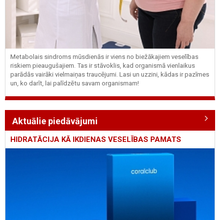
Metabolais sindroms mūsdienās ir viens no biežākajiem veselības
riskiem pieaugušajiem. Tas ir stāvoklis, kad organismā vienlaikus
parādās vairāki vielmaiņas traucējumi. Lasi un uzzini, kādas ir pazīmes
un, ko darīt, lai palīdzētu savam organismam!
Aktuālie piedāvājumi
HIDRATĀCIJA KĀ IKDIENAS VESELĪBAS PAMATS