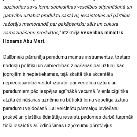
apzinoties savu lomu sabiedrības veselības stiprināšanā un
gatavību uzlabot produktu sastāvu, iesaistoties arī pārtikas
ražotāju memorandā par pakāpenisku sāls un cukura
samazināšanu produktos,”
atzīmēja
veselības ministrs
Hosams Abu Meri
.
Dalībnieki pārrunāja paradumu maiņas instrumentus, tostarp
nodokļu politiku un sabiedrības zināšanas par uzturu, kas
joprojām ir nepietiekamas, tajā skaitā tika akcentēta
nepieciešamība veidot izpratni par veselīgu uzturu un
paradumiem pēc iespējas agrīnākā vecumā. Vienlaicīgi tika
atzīta ēdināšanas uzņēmumu būtiskā loma veselīga uztura
paradumu veidošanā. Lai veicinātu pārmaiņu ieviešanu
praksē un plašāku ēdinātāju iesaisti, padomes darbā turpmāk
tieši iesaistīs arī ēdināšanas uzņēmumu pārstāvjus.