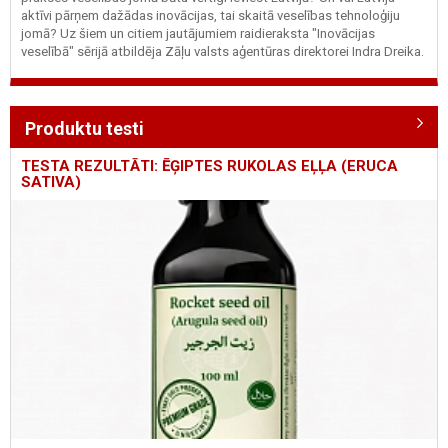
aktīvi pārņem dažādas inovācijas, tai skaitā veselības tehnoloģiju
jomā? Uz šiem un citiem jautājumiem raidieraksta "Inovācijas
veselībā" sērijā atbildēja Zāļu valsts aģentūras direktorei Indra Dreika.
Produktu testi
TESTA REZULTĀTI: ĒĢIPTES RUKOLAS EĻĻA (ERUCA
SATIVA)