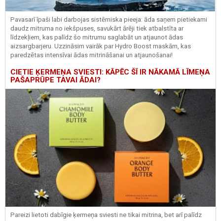
Pavasarī īpaši labi darbojas sistēmiska pieeja: āda saņem pietiekami
daudz mitruma no iekšpuses, savukārt ārēji tiek atbalstīta ar
līdzekļiem, kas palīdz šo mitrumu saglabāt un atjaunot ādas
aizsargbarjeru.
Uzzināsim vairāk par
Hydro
Boost
maskām, kas
paredzētas intensīvai ādas mitrināšanai un atjaunošanai!
CIETIE ĶERMEŅA SVIESTI: KĀPĒC ŠĪ IR NĀKAMĀ LĪMEŅA
PAŠAPRŪPE TAVAI ĀDAI?
Pareizi lietoti dabīgie ķermeņa sviesti ne tikai mitrina, bet arī palīdz