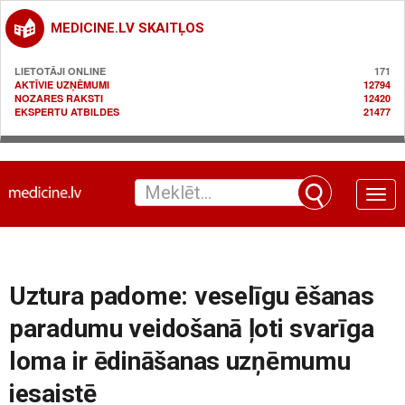
MEDICINE.LV SKAITĻOS
LIETOTĀJI ONLINE
171
AKTĪVIE UZŅĒMUMI
12794
NOZARES RAKSTI
12420
EKSPERTU ATBILDES
21477
Toggle
naviga
Uztura padome: veselīgu ēšanas
paradumu veidošanā ļoti svarīga
loma ir ēdināšanas uzņēmumu
iesaistē