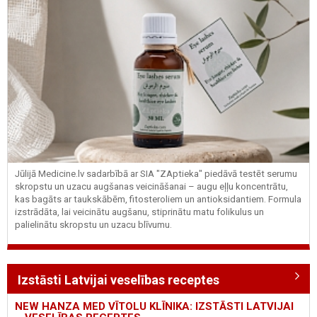
Jūlijā Medicine.lv sadarbībā ar SIA "ZAptieka" piedāvā testēt serumu
skropstu un uzacu augšanas veicināšanai – augu eļļu koncentrātu,
kas bagāts ar taukskābēm, fitosteroliem un antioksidantiem. Formula
izstrādāta, lai veicinātu augšanu, stiprinātu matu folikulus un
palielinātu skropstu un uzacu blīvumu.
Izstāsti Latvijai veselības receptes
NEW HANZA MED VĪTOLU KLĪNIKA: IZSTĀSTI LATVIJAI