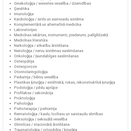
Ginekoloģija / sievietes veselība / dzemdības
Ģenētika
Imunoloģija
Kardioloģija / sirds un asinsvadu sistēma
Komplementārā un alternatīvā medicīna
Laboratorijas
Medicīnas iekārtas, instrumenti, piederumi, palīglīdzekļi
Medicīnas literatūra
Narkoloģija / atkarību ārstēšana
Neiroloģija / nervu sistēmas saslimšanas
Onkoloģija / ļaundabīgas saslimšanas
Osteopātija
Osteoporoze
Otorinolaringoloģija
Pediatrija / bērnu veselība
Plastikas ķirurģija / estētiskā, rokas, rekonstruktīvā ķirurģija
Podoloģija / pēdu aprūpe
Profilakse / vakcinācija
Proktoloģija
Psiholoģija
Psihoterapija / psihiatrija
Reimatoloģija / kaulu, locītavu un saistaudu slimības
Seksoloģija / seksuālā veselība
Slimnīcas / stacionārā ārstēšana
Traumatoloģija / ortopēdija / ķirurģija