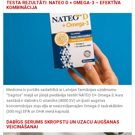
TESTA REZULTĀTI: NATEO D + OMEGA-3 – EFEKTĪVA
KOMBINĀCIJA
Medicine.lv portāls sadarbībā ar Latvijas farmācijas uzņēmumu
“Sagitus” maijā un jūnijā piedāvāja testēt NATEO D+ Omega-3, kura
sastāvā ir dabisks D vitamīns (4000 SV) un īpaši augstas
koncentrācijas zivju eļļa ar neaizstājamajām Omega-3 taukskābēm
(300 mg) EPA un DHA vienā kapsulā.
DABĪGS SERUMS SKROPSTU UN UZACU AUGŠANAS
VEICINĀŠANAI