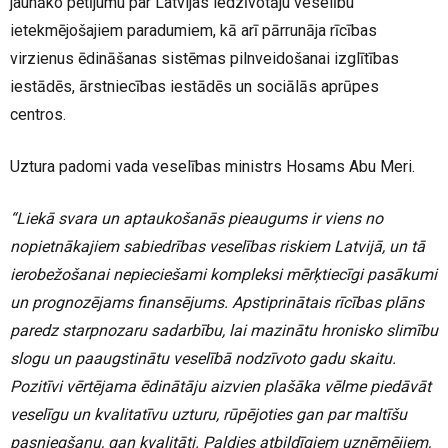
jaunāko pētījumu par Latvijas iedzīvotāju veselību
ietekmējošajiem paradumiem, kā arī pārrunāja rīcības
virzienus ēdināšanas sistēmas pilnveidošanai izglītības
iestādēs, ārstniecības iestādēs un sociālās aprūpes
centros.
Uztura padomi vada veselības ministrs Hosams Abu Meri.
“Liekā svara un aptaukošanās pieaugums ir viens no
nopietnākajiem sabiedrības veselības riskiem Latvijā, un tā
ierobežošanai nepieciešami kompleksi mērķtiecīgi pasākumi
un prognozējams finansējums. Apstiprinātais rīcības plāns
paredz starpnozaru sadarbību, lai mazinātu hronisko slimību
slogu un paaugstinātu veselībā nodzīvoto gadu skaitu.
Pozitīvi vērtējama ēdinātāju aizvien plašāka vēlme piedāvāt
veselīgu un kvalitatīvu uzturu, rūpējoties gan par maltīšu
pasniegšanu, gan kvalitāti. Paldies atbildīgiem uzņēmējiem,