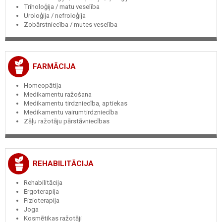
Triholoģija / matu veselība
Uroloģija / nefroloģija
Zobārstniecība / mutes veselība
FARMĀCIJA
Homeopātija
Medikamentu ražošana
Medikamentu tirdzniecība, aptiekas
Medikamentu vairumtirdzniecība
Zāļu ražotāju pārstāvniecības
REHABILITĀCIJA
Rehabilitācija
Ergoterapija
Fizioterapija
Joga
Kosmētikas ražotāji