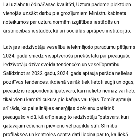
Lai uzlabotu ēdināšanas kvalitāti, Uztura padome piektdien
vienojās uzsākt darbu pie grozījumiem Ministru kabineta
noteikumos par uztura normām izglītības iestādēs un
ārstniecības iestādēs, kā arī sociālās aprūpes institūcijās.
Latvijas iedzīvotāju veselību ietekmējošo paradumu pētījums
2024. gadā sniedz visaptverošu priekšstatu par pieaugušo
iedzīvotāju dzīvesveida tendencēm un veselībpratību.
Salīdzinot ar 2022. gadu, 2024. gada aptauja parāda nelielas
pozitīvas tendences: ikdienā vairāk tiek lietoti augļi un ogas,
pieaudzis respondentu īpatsvars, kuri nelieto nemaz vai lieto
tikai vienu karotīti cukura pie kafijas vai tējas. Tomēr aptauja
arī rāda, ka palielinājies enerģijas dzērienu patēriņš
pieaugušo vidū, kā arī pieaug to iedzīvotāju īpatsvars, kuri
gatavajam ēdienam pievieno vēl papildu sāli. Slimību
profilakses un kontroles centra dati liecina par to, ka liekā