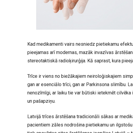
Kad medikamenti vairs nesniedz pietiekamu efektu, 
pieejamas arī modernas, mazāk invazīvas ārstēša
stereotaktiskā radioķirurģija. Kā saprast, kura pieej
Trīce ir viens no biežākajiem neiroloģiskajiem simp
gan ar esenciālo trīci, gan ar Parkinsona slimību. 
nenozīmīgi, ar laiku tie var būtiski ietekmēt cilvēka
un pašapziņu.
Latvijā trīces ārstēšana tradicionāli sākas ar med
pacientiem zāles nodrošina pietiekamu un ilgstoš