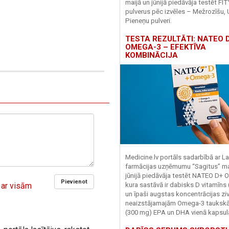
maijā un jūnijā piedāvāja testēt FI
pulverus pēc izvēles – Mežrozīšu, 
Pieneņu pulveri.
TESTA REZULTĀTI: NATEO D
OMEGA-3 – EFEKTĪVA
KOMBINĀCIJA
Medicine.lv portāls sadarbībā ar La
farmācijas uzņēmumu “Sagitus” ma
jūnijā piedāvāja testēt NATEO D+ 
Pievienot
 ar visām
kura sastāvā ir dabisks D vitamīns
un īpaši augstas koncentrācijas zivj
neaizstājamajām Omega-3 tauks
(300 mg) EPA un DHA vienā kapsul