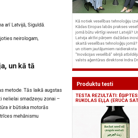
Kā notiek veselības tehnoloģiju iz
 arī Latvijā, Siguldā.
Kādas Eiropas labās prakses vesel
jomā būtu vērtīgi ieviest Latvijā? U
ojoties neirologam,
Latvija aktīvi pārņem dažādas inovā
skaitā veselības tehnoloģiju jomā
un citiem jautājumiem raidieraksta
"Inovācijas veselībā" sērijā atbildē
valsts aģentūras direktorei Indra Dr
ja, un kā tā
Produktu testi
nas metode. Tās laikā augstas
TESTA REZULTĀTI: ĒĢIPTES
ti nelielai smadzeņu zonai –
RUKOLAS EĻĻA (ERUCA SAT
tūra ir būtiska motorās
a trīces mehānismu