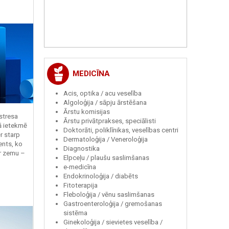
MEDICĪNA
Acis, optika / acu veselība
Algoloģija / sāpju ārstēšana
Ārstu komisijas
 stresa
Ārstu privātprakses, speciālisti
ā ietekmē
Doktorāti, poliklīnikas, veselības centri
r starp
Dermatoloģija / Veneroloģija
ents, ko
Diagnostika
r zemu –
Elpceļu / plaušu saslimšanas
e-medicīna
Endokrinoloģija / diabēts
Fitoterapija
Fleboloģija / vēnu saslimšanas
Gastroenteroloģija / gremošanas
sistēma
Ginekoloģija / sievietes veselība /