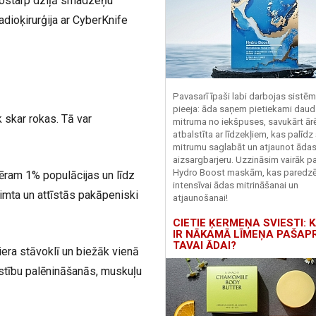
 tostarp dziļā smadzeņu
adioķirurģija ar CyberKnife
Pavasarī īpaši labi darbojas sistē
pieeja: āda saņem pietiekami daud
k skar rokas. Tā var
mitruma no iekšpuses, savukārt ārēj
atbalstīta ar līdzekļiem, kas palīdz
mitrumu saglabāt un atjaunot āda
aizsargbarjeru.
Uzzināsim vairāk pa
Hydro
Boost
maskām, kas paredz
mēram 1% populācijas un līdz
intensīvai ādas mitrināšanai un
zimta un attīstās pakāpeniski
atjaunošanai!
CIETIE ĶERMEŅA SVIESTI: K
IR NĀKAMĀ LĪMEŅA PAŠAP
TAVAI ĀDAI?
iera stāvoklī un biežāk vienā
ustību palēnināšanās, muskuļu