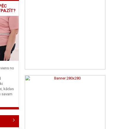
PĒC
TPAZĪT?
viens no
d
ki
ni, kādas
tu savam