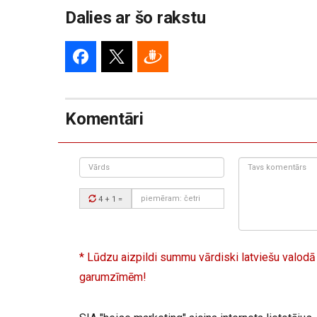
Dalies ar šo rakstu
Komentāri
Vārds
Tavs
komentārs:
Drošības
4 + 1
=
kods:
* Lūdzu aizpildi summu vārdiski latviešu valodā
garumzīmēm!