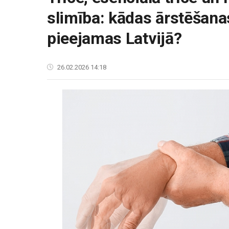
slimība: kādas ārstēšana
pieejamas Latvijā?
26.02.2026 14:18