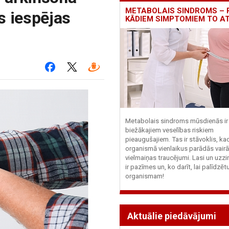
METABOLAIS SINDROMS – 
s iespējas
KĀDIEM SIMPTOMIEM TO A
Metabolais sindroms mūsdienās ir 
biežākajiem veselības riskiem
pieaugušajiem. Tas ir stāvoklis, ka
organismā vienlaikus parādās vairā
vielmaiņas traucējumi. Lasi un uzzi
ir pazīmes un, ko darīt, lai palīdzē
organismam!
Aktuālie piedāvājumi