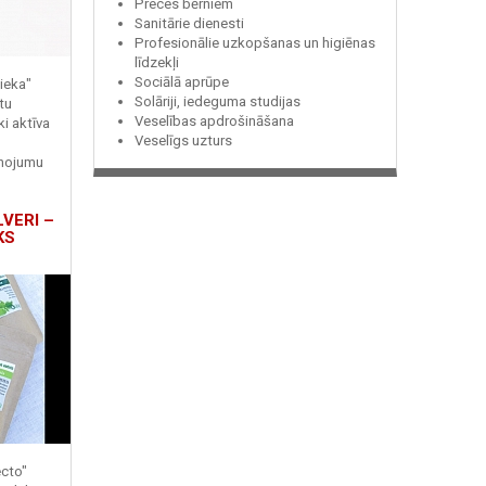
Preces bērniem
Sanitārie dienesti
Profesionālie uzkopšanas un higiēnas
līdzekļi
Sociālā aprūpe
ieka"
Solāriji, iedeguma studijas
tu
Veselības apdrošināšana
ki aktīva
Veselīgs uzturs
enojumu
LVERI –
KS
ecto"