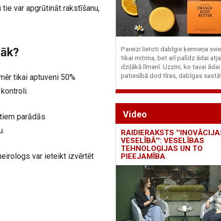
 tie var apgrūtināt rakstīšanu,
 sāk?
Pareizi lietoti dabīgie ķermeņa svie
tikai mitrina, bet arī palīdz ādai at
dziļākā līmenī. Uzzini, ko tavai ādai
patiesībā dod tīras, dabīgas sastā
mēr tikai aptuveni 50%
kontroli.
Video
Citiem parādās
u.
RAIDIERAKSTS ''INOVĀCIJA
VESELĪBĀ'': VESELĪBAS
TEHNOLOĢIJAS UN TO
rologs var ieteikt izvērtēt
PIEEJAMĪBA