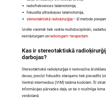
radiofrekvences talamotomija,
fokusēta ultraskaņas talamotomija,
stereotaktiskā radioķirurģija
– šī metode pieejama
Izvēle vienmēr tiek veikta multidisciplināri, sadarb
neiroķirurgam un
radiologam–terapeitam
.
Kas ir stereotaktiskā radioķirurģi
darbojas?
Stereotaktiskā radioķirurģija ir neinvazīva ārstēša
devas, precīzi fokusēts starojums tiek pievadīts ļo
Ventral intermedius (VIM) talāma kodolam. Šī struk
informācijas pārvades daļa, un tai ir nozīmīga lom
veidošanā.