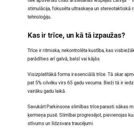
tiek apsvērtas citas ārstēšanas iespējas Latvijā –
stimulācija, fokusēta ultraskaņa un stereotaktiskā r
tehnoloģiju.
Kas ir trīce, un kā tā izpaužas?
Trīce ir ritmiska, nekontrolēta kustība, kas visbiežā
parādīties arī galvā, balsī vai kājās.
Visizplatītākā forma ir esenciālā trīce. Tā skar ap
pat 5% cilvēku virs 65 gadu vecuma. Bieži tā ir ied
vairāku gadu laikā.
Savukārt Parkinsona slimības trīce parasti sākas m
ķermeņa pusē. Slimībai progresējot, pievienojas k
stīvums un līdzsvara traucējumi.