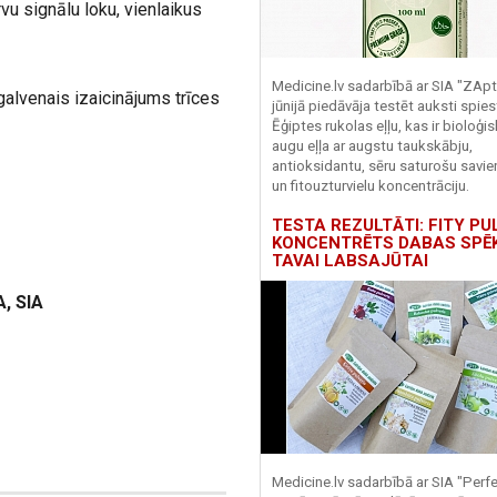
vu signālu loku, vienlaikus
Medicine.lv sadarbībā ar SIA "ZApt
galvenais izaicinājums trīces
jūnijā piedāvāja testēt auksti spies
Ēģiptes rukolas eļļu, kas ir bioloģis
augu eļļa ar augstu taukskābju,
antioksidantu, sēru saturošu savi
un fitouzturvielu koncentrāciju.
TESTA REZULTĀTI: FITY PU
KONCENTRĒTS DABAS SPĒ
TAVAI LABSAJŪTAI
A, SIA
Medicine.lv sadarbībā ar SIA "Perf