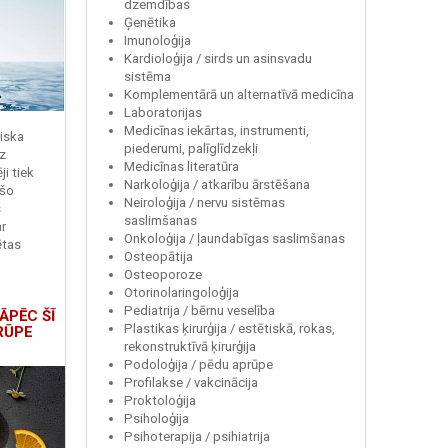
dzemdības
Ģenētika
Imunoloģija
Kardioloģija / sirds un asinsvadu
sistēma
Komplementārā un alternatīvā medicīna
Laboratorijas
Medicīnas iekārtas, instrumenti,
miska
piederumi, palīglīdzekļi
z
Medicīnas literatūra
i tiek
Narkoloģija / atkarību ārstēšana
 šo
Neiroloģija / nervu sistēmas
s
saslimšanas
r
Onkoloģija / ļaundabīgas saslimšanas
ētas
Osteopātija
Osteoporoze
Otorinolaringoloģija
Pediatrija / bērnu veselība
ĀPĒC ŠĪ
Plastikas ķirurģija / estētiskā, rokas,
RŪPE
rekonstruktīvā ķirurģija
Podoloģija / pēdu aprūpe
Profilakse / vakcinācija
Proktoloģija
Psiholoģija
Psihoterapija / psihiatrija