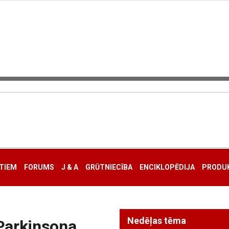
TIEM
FORUMS
J & A
GRŪTNIECĪBA
ENCIKLOPĒDIJA
PRODUK
Nedēļas tēma
 Parkinsona