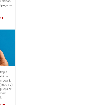
TY dabas
Upeņu vai
 +
tvijas
ijā un
Omega-3,
 (4000 SV)
u eļļa ar
kābēm
ā.