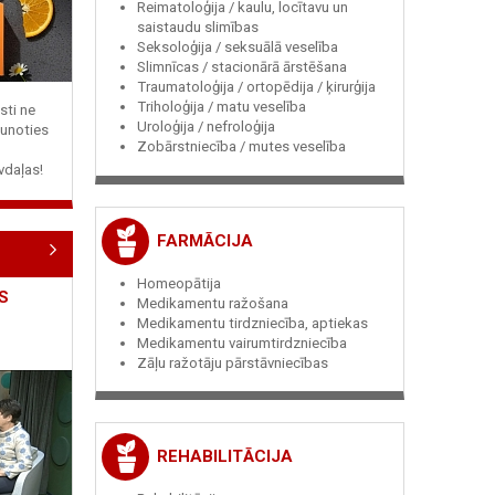
Reimatoloģija / kaulu, locītavu un
saistaudu slimības
Seksoloģija / seksuālā veselība
Slimnīcas / stacionārā ārstēšana
Traumatoloģija / ortopēdija / ķirurģija
Triholoģija / matu veselība
sti ne
Uroloģija / nefroloģija
jaunoties
Zobārstniecība / mutes veselība
vdaļas!
FARMĀCIJA
Homeopātija
S
Medikamentu ražošana
Medikamentu tirdzniecība, aptiekas
Medikamentu vairumtirdzniecība
Zāļu ražotāju pārstāvniecības
REHABILITĀCIJA