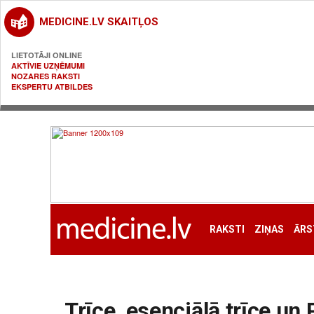
MEDICINE.LV SKAITĻOS
LIETOTĀJI ONLINE
AKTĪVIE UZŅĒMUMI
NOZARES RAKSTI
EKSPERTU ATBILDES
RAKSTI
ZIŅAS
ĀRS
Trīce, esenciālā trīce un