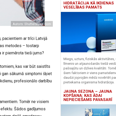
HIDRATĀCIJA KĀ IKDIENAS
VESELĪBAS PAMATS
Autors: Shutterstock.com
pacientiem ar trīci Latvijā
nas metodes – tostarp
a ir piemērota tieši jums?
Miegs, uzturs, fiziskās aktivitātes,
līmenis un atjaunošanās tiešā veid
tomiem, kas var būt saistīts
pašsajūtu un dzīves kvalitāti. Tomē
šiem faktoriem ir viens pamatelem
Lai gan sākumā simptomi šķiet
daudzi joprojām mēdz novērtēt pa
 ikdienu, profesionālo darbību
pietiekama organisma hidratācija.
JAUNA SEZONA – JAUNA
KOPŠANA: KAS ĀDAI
NEPIECIEŠAMS PAVASARĪ
ikamentiem. Tomēr ne visiem
u efektu. Šādos gadījumos