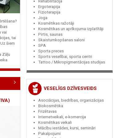
Rehabilitācija
Ergoterapija
Fizioterapija
Joga
vērtēšana?
Kosmētikas ražotāji
ības
Kosmētikas un aprīkojuma izplatītāji
n vai
Pirtis, saunas
cijas, tai
Skaistumkopšanas saloni
? Uz šiem
SPA
Sporta preces
ja Zāļu
Sports veselībai, sporta centri
eika.
Tattoo / Mikropigmentācijas studijas
VESELĪGS DZĪVESVEIDS
IVA)
Asociācijas, biedrības, organizācijas
Biokosmētika
Frizētavas
Internetveikali, e-komercija
Kosmētikas veikali
Mācību iestādes, kursi, semināri
Pakalpojumi