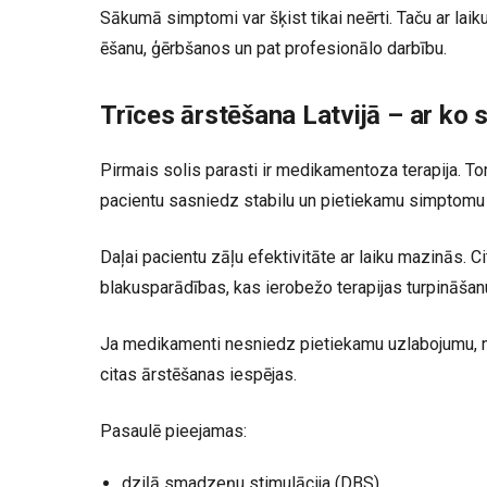
Sākumā simptomi var šķist tikai neērti. Taču ar laiku
ēšanu, ģērbšanos un pat profesionālo darbību.
Trīces ārstēšana Latvijā – ar ko
Pirmais solis parasti ir medikamentoza terapija. To
pacientu sasniedz stabilu un pietiekamu simptomu 
Daļai pacientu zāļu efektivitāte ar laiku mazinās. 
blakusparādības, kas ierobežo terapijas turpināšan
Ja medikamenti nesniedz pietiekamu uzlabojumu, nei
citas ārstēšanas iespējas.
Pasaulē pieejamas:
dziļā smadzeņu stimulācija (DBS),