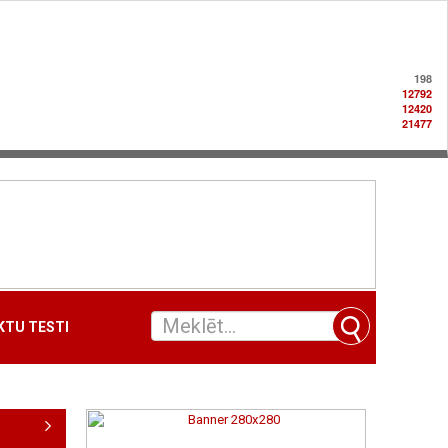
198
12792
12420
21477
TU TESTI