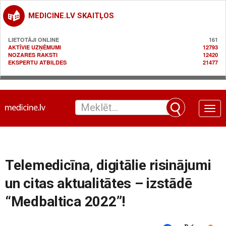
MEDICINE.LV SKAITĻOS
LIETOTĀJI ONLINE
161
AKTĪVIE UZŅĒMUMI
12793
NOZARES RAKSTI
12420
EKSPERTU ATBILDES
21477
Toggle
naviga
Telemedicīna, digitālie risinājumi
un citas aktualitātes – izstādē
“Medbaltica 2022”!