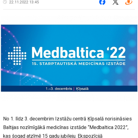
22.11.2022 13:45
No 1. līdz 3. decembrim Izstāžu centrā Ķīpsalā norisināsies
Baltijas nozīmīgākā medicīnas izstāde “Medbaltica 2022”,
kas šogad atzīmē 15 gadu jubileju. Ekspozīcijā