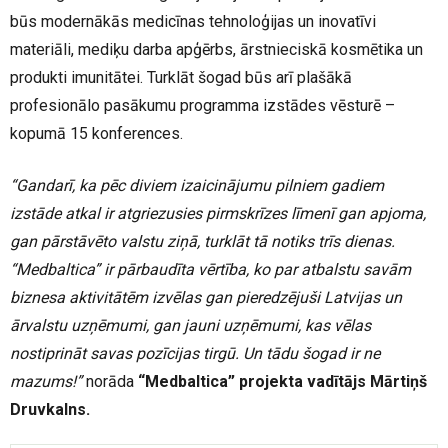
būs modernākās medicīnas tehnoloģijas un inovatīvi
materiāli, mediķu darba apģērbs, ārstnieciskā kosmētika un
produkti imunitātei. Turklāt šogad būs arī plašākā
profesionālo pasākumu programma izstādes vēsturē –
kopumā 15 konferences.
“Gandarī, ka pēc diviem izaicinājumu pilniem gadiem
izstāde atkal ir atgriezusies pirmskrīzes līmenī gan apjoma,
gan pārstāvēto valstu ziņā, turklāt tā notiks trīs dienas.
“Medbaltica” ir pārbaudīta vērtība, ko par atbalstu savām
biznesa aktivitātēm izvēlas gan pieredzējuši Latvijas un
ārvalstu uzņēmumi, gan jauni uzņēmumi, kas vēlas
nostiprināt savas pozīcijas tirgū. Un tādu šogad ir ne
mazums!”
norāda
“Medbaltica” projekta vadītājs Mārtiņš
Druvkalns.