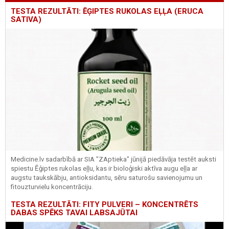
TESTA REZULTĀTI: ĒĢIPTES RUKOLAS EĻĻA (ERUCA
SATIVA)
Medicine.lv sadarbībā ar SIA "ZAptieka" jūnijā piedāvāja testēt auksti
spiestu Ēģiptes rukolas eļļu, kas ir bioloģiski aktīva augu eļļa ar
augstu taukskābju, antioksidantu, sēru saturošu savienojumu un
fitouzturvielu koncentrāciju.
TESTA REZULTĀTI: FITY PULVERI – KONCENTRĒTS
DABAS SPĒKS TAVAI LABSAJŪTAI