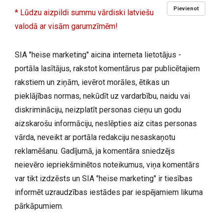
Pievienot
* Lūdzu aizpildi summu vārdiski latviešu
valodā ar visām garumzīmēm!
SIA "heise marketing" aicina interneta lietotājus -
portāla lasītājus, rakstot komentārus par publicētajiem
rakstiem un ziņām, ievērot morāles, ētikas un
pieklājības normas, nekūdīt uz vardarbību, naidu vai
diskrimināciju, neizplatīt personas cieņu un godu
aizskarošu informāciju, neslēpties aiz citas personas
vārda, neveikt ar portāla redakciju nesaskaņotu
reklamēšanu. Gadījumā, ja komentāra sniedzējs
neievēro iepriekšminētos noteikumus, viņa komentārs
var tikt izdzēsts un SIA "heise marketing" ir tiesības
informēt uzraudzības iestādes par iespējamiem likuma
pārkāpumiem.