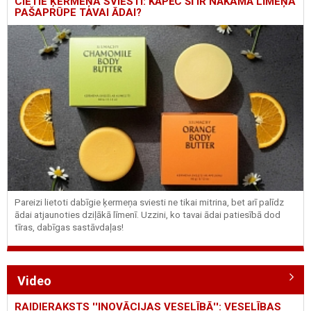
CIETIE ĶERMEŅA SVIESTI: KĀPĒC ŠĪ IR NĀKAMĀ LĪMEŅA
PAŠAPRŪPE TAVAI ĀDAI?
Pareizi lietoti dabīgie ķermeņa sviesti ne tikai mitrina, bet arī palīdz
ādai atjaunoties dziļākā līmenī. Uzzini, ko tavai ādai patiesībā dod
tīras, dabīgas sastāvdaļas!
Video
RAIDIERAKSTS ''INOVĀCIJAS VESELĪBĀ'': VESELĪBAS