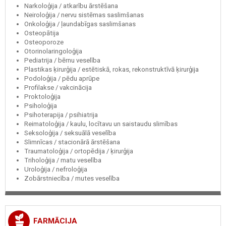
Narkoloģija / atkarību ārstēšana
Neiroloģija / nervu sistēmas saslimšanas
Onkoloģija / ļaundabīgas saslimšanas
Osteopātija
Osteoporoze
Otorinolaringoloģija
Pediatrija / bērnu veselība
Plastikas ķirurģija / estētiskā, rokas, rekonstruktīvā ķirurģija
Podoloģija / pēdu aprūpe
Profilakse / vakcinācija
Proktoloģija
Psiholoģija
Psihoterapija / psihiatrija
Reimatoloģija / kaulu, locītavu un saistaudu slimības
Seksoloģija / seksuālā veselība
Slimnīcas / stacionārā ārstēšana
Traumatoloģija / ortopēdija / ķirurģija
Triholoģija / matu veselība
Uroloģija / nefroloģija
Zobārstniecība / mutes veselība
FARMĀCIJA