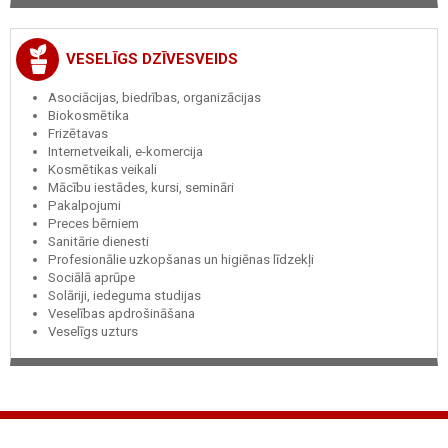
VESELĪGS DZĪVESVEIDS
Asociācijas, biedrības, organizācijas
Biokosmētika
Frizētavas
Internetveikali, e-komercija
Kosmētikas veikali
Mācību iestādes, kursi, semināri
Pakalpojumi
Preces bērniem
Sanitārie dienesti
Profesionālie uzkopšanas un higiēnas līdzekļi
Sociālā aprūpe
Solāriji, iedeguma studijas
Veselības apdrošināšana
Veselīgs uzturs