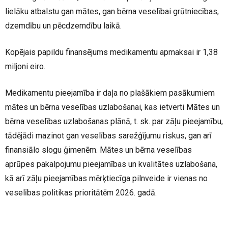
lielāku atbalstu gan mātes, gan bērna veselībai grūtniecības,
dzemdību un pēcdzemdību laikā.
Kopējais papildu finansējums medikamentu apmaksai ir 1,38
miljoni eiro.
Medikamentu pieejamība ir daļa no plašākiem pasākumiem
mātes un bērna veselības uzlabošanai, kas ietverti Mātes un
bērna veselības uzlabošanas plānā, t. sk. par zāļu pieejamību,
tādējādi mazinot gan veselības sarežģījumu riskus, gan arī
finansiālo slogu ģimenēm. Mātes un bērna veselības
aprūpes pakalpojumu pieejamības un kvalitātes uzlabošana,
kā arī zāļu pieejamības mērķtiecīga pilnveide ir vienas no
veselības politikas prioritātēm 2026. gadā.