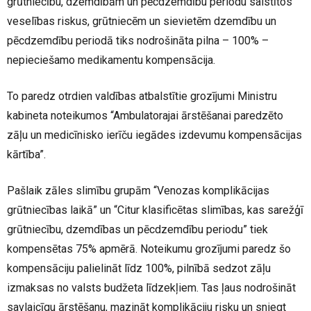
grūtniecību, dzemdībām un pēcdzemdību periodu saistītos
veselības riskus, grūtniecēm un sievietēm dzemdību un
pēcdzemdību periodā tiks nodrošināta pilna – 100% –
nepieciešamo medikamentu kompensācija.
To paredz otrdien valdības atbalstītie grozījumi Ministru
kabineta noteikumos “Ambulatorajai ārstēšanai paredzēto
zāļu un medicīnisko ierīču iegādes izdevumu kompensācijas
kārtība”.
Pašlaik zāles slimību grupām “Venozas komplikācijas
grūtniecības laikā” un “Citur klasificētas slimības, kas sarežģī
grūtniecību, dzemdības un pēcdzemdību periodu” tiek
kompensētas 75% apmērā. Noteikumu grozījumi paredz šo
kompensāciju palielināt līdz 100%, pilnībā sedzot zāļu
izmaksas no valsts budžeta līdzekļiem. Tas ļaus nodrošināt
savlaicīgu ārstēšanu, mazināt komplikāciju risku un sniegt