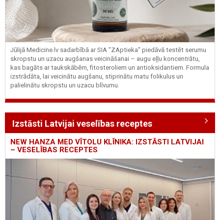
Jūlijā Medicine.lv sadarbībā ar SIA "ZAptieka" piedāvā testēt serumu
skropstu un uzacu augšanas veicināšanai – augu eļļu koncentrātu,
kas bagāts ar taukskābēm, fitosteroliem un antioksidantiem. Formula
izstrādāta, lai veicinātu augšanu, stiprinātu matu folikulus un
palielinātu skropstu un uzacu blīvumu.
Izstāsti Latvijai veselības receptes
NEW HANZA MED VĪTOLU KLĪNIKA: IZSTĀSTI LATVIJAI
– VESELĪBAS RECEPTES