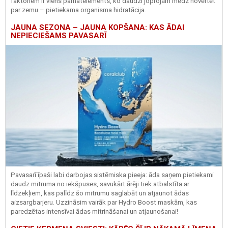
faktoriem ir viens pamatelements, ko daudzi joprojām mēdz novērtēt
par zemu – pietiekama organisma hidratācija.
JAUNA SEZONA – JAUNA KOPŠANA: KAS ĀDAI
NEPIECIEŠAMS PAVASARĪ
Pavasarī īpaši labi darbojas sistēmiska pieeja: āda saņem pietiekami
daudz mitruma no iekšpuses, savukārt ārēji tiek atbalstīta ar
līdzekļiem, kas palīdz šo mitrumu saglabāt un atjaunot ādas
aizsargbarjeru.
Uzzināsim vairāk par
Hydro
Boost
maskām, kas
paredzētas intensīvai ādas mitrināšanai un atjaunošanai!