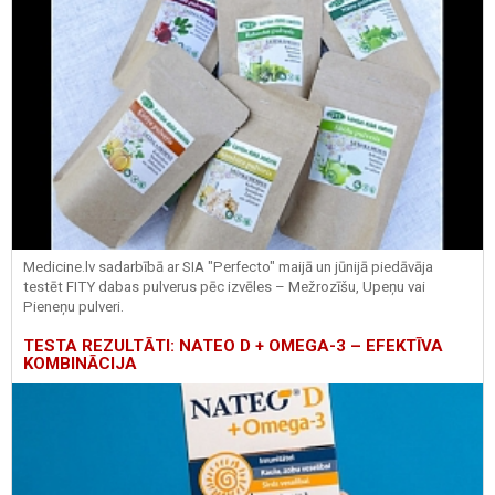
Medicine.lv sadarbībā ar SIA "Perfecto" maijā un jūnijā piedāvāja
testēt FITY dabas pulverus pēc izvēles – Mežrozīšu, Upeņu vai
Pieneņu pulveri.
TESTA REZULTĀTI: NATEO D + OMEGA-3 – EFEKTĪVA
KOMBINĀCIJA