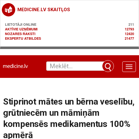
MEDICINE.LV SKAITĻOS
LIETOTĀJI ONLINE
211
AKTĪVIE UZŅĒMUMI
12793
NOZARES RAKSTI
12420
EKSPERTU ATBILDES
21477
Toggle
naviga
Stiprinot mātes un bērna veselību,
grūtniecēm un māmiņām
kompensēs medikamentus 100%
apmērā