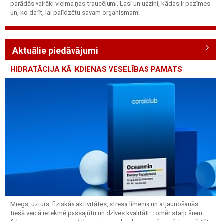
parādās vairāki vielmaiņas traucējumi. Lasi un uzzini, kādas ir pazīmes
un, ko darīt, lai palīdzētu savam organismam!
Aktuālie piedāvājumi
HIDRATĀCIJA KĀ IKDIENAS VESELĪBAS PAMATS
Miegs, uzturs, fiziskās aktivitātes, stresa līmenis un atjaunošanās
tiešā veidā ietekmē pašsajūtu un dzīves kvalitāti. Tomēr starp šiem