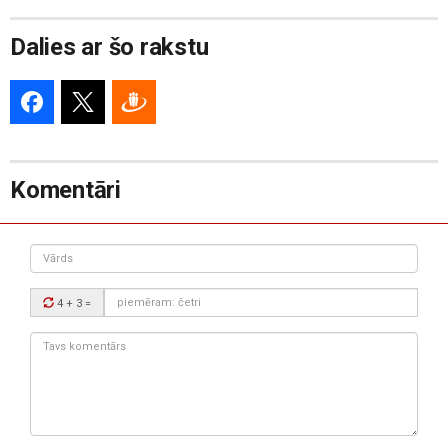
Dalies ar šo rakstu
Komentāri
Vārds
Drošības
4 + 3
=
kods:
Tavs
komentārs: