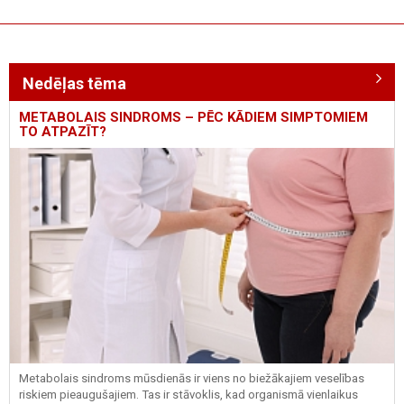
Nedēļas tēma
METABOLAIS SINDROMS – PĒC KĀDIEM SIMPTOMIEM
TO ATPAZĪT?
Metabolais sindroms mūsdienās ir viens no biežākajiem veselības
riskiem pieaugušajiem. Tas ir stāvoklis, kad organismā vienlaikus