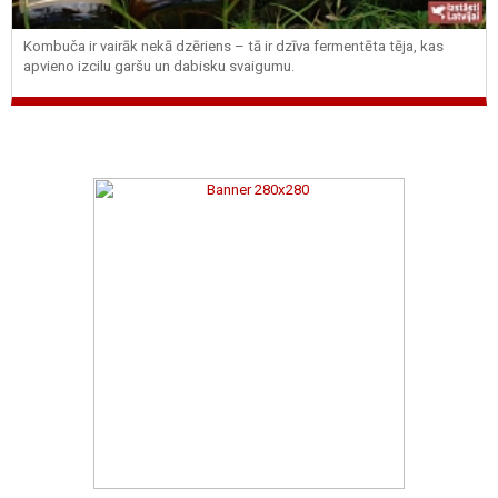
Kombuča ir vairāk nekā dzēriens – tā ir dzīva fermentēta tēja, kas
apvieno izcilu garšu un dabisku svaigumu.