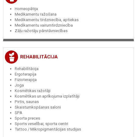
Homeopātija
Medikamentu ražošana
Medikamentu tirdzniecība, aptiekas
Medikamentu vairumtirdzniecība
Zāļu ražotāju pārstāvniecības
REHABILITĀCIJA
Rehabilitācija
Ergoterapija
Fizioterapija
Joga
Kosmētikas ražotāji
Kosmētikas un aprīkojuma izplatītāji
Pirtis, saunas
Skaistumkopšanas saloni
SPA
Sporta preces
Sports veselībai, sporta centri
Tattoo / Mikropigmentācijas studijas