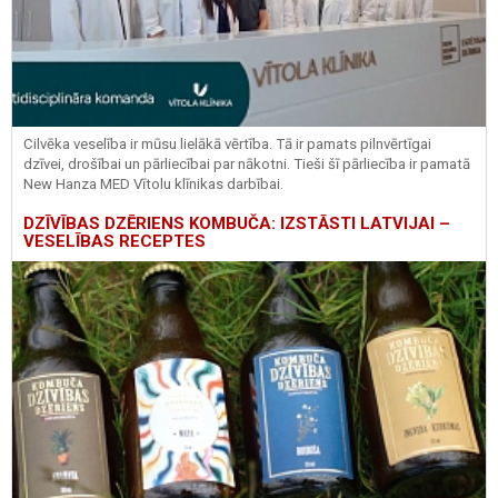
Cilvēka veselība ir mūsu lielākā vērtība. Tā ir pamats pilnvērtīgai
dzīvei, drošībai un pārliecībai par nākotni. Tieši šī pārliecība ir pamatā
New Hanza MED Vītolu klīnikas darbībai.
DZĪVĪBAS DZĒRIENS KOMBUČA: IZSTĀSTI LATVIJAI –
VESELĪBAS RECEPTES