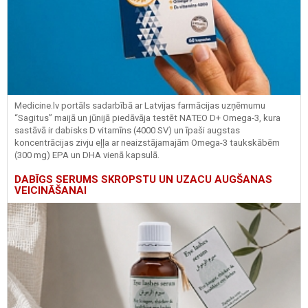
Medicine.lv portāls sadarbībā ar Latvijas farmācijas uzņēmumu
“Sagitus” maijā un jūnijā piedāvāja testēt NATEO D+ Omega-3, kura
sastāvā ir dabisks D vitamīns (4000 SV) un īpaši augstas
koncentrācijas zivju eļļa ar neaizstājamajām Omega-3 taukskābēm
(300 mg) EPA un DHA vienā kapsulā.
DABĪGS SERUMS SKROPSTU UN UZACU AUGŠANAS
VEICINĀŠANAI