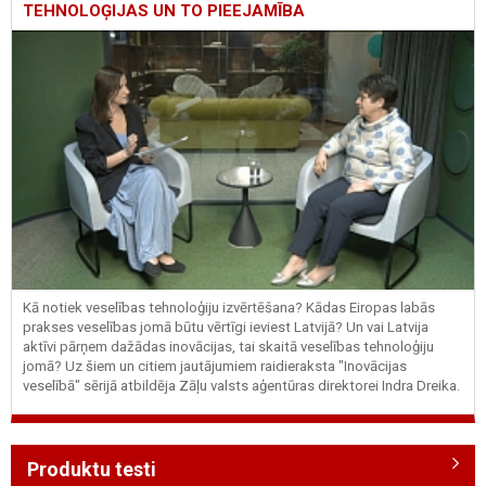
TEHNOLOĢIJAS UN TO PIEEJAMĪBA
Kā notiek veselības tehnoloģiju izvērtēšana? Kādas Eiropas labās
prakses veselības jomā būtu vērtīgi ieviest Latvijā? Un vai Latvija
aktīvi pārņem dažādas inovācijas, tai skaitā veselības tehnoloģiju
jomā? Uz šiem un citiem jautājumiem raidieraksta "Inovācijas
veselībā" sērijā atbildēja Zāļu valsts aģentūras direktorei Indra Dreika.
Produktu testi