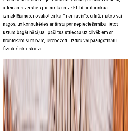
ieteicams vērsties pie ārsta un veikt laboratoriskus
izmeklējumus, nosakot cinka līmeni asinīs, urīnā, matos vai
nagos, un konsultēties ar ārstu par nepieciešamību lietot
uztura bagātinātājus. Īpaši tas attiecas uz cilvēkiem ar
hroniskām slimībām, ierobežotu uzturu vai paaugstinātu
fizioloģisko slodzi.