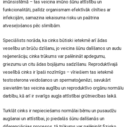
imūnsistēmā – tas veicina imūno šūnu attīstību un
funkcionalitāti, palīdz organismam efektīvāk cīnīties ar
infekcijām, samazina iekaisuma risku un paātrina
atveseļošanos pēc slimībām.
Speciālists norāda, ka cinks būtiski ietekmē arī ādas
veselību un brūču dzīšanu, jo veicina šūnu dalīšanos un audu
reģenerāciju; cinka trūkums var palēnināt apdegumu,
griezumu un citu ādas bojājumu sadzīšanu. Reproduktīvajā
veselībā cinks ir īpaši nozīmīgs – vīriešiem tas ietekmē
testosterona veidošanos un spermatoģenēzi, savukārt
sievietēm tas veicina auglību un reproduktīvo orgānu normālu
darbību, kā arī ir svarīgs augļa attīstībai grūtniecības laikā.
Turklāt cinks ir nepieciešams normālai bērnu un pusaudžu
augšanai un attīstībai, jo piedalās šūnu dalīšanās un
diferenciācijas procesos, tā trūkums var palēnināt fizisko