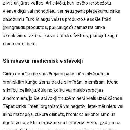
zivis un jūras veltes. Arī cilvēki, kuri ievēro ierobežotu,
vienveidīgu vai monodiētu, var neuzņemt pietiekamu cinka
daudzumu. Turklāt augu valsts produktos esošie fitāti
(pilngraudu produktos, pākšaugos) samazina cinka
uzsūkšanos zarnās, kas ir būtisks faktors, plānojot augu
izcelsmes diētu.
Slimības un medicīniskie stāvokļi
Cinka deficīta risks ievērojami palielinās cilvēkiem ar
hroniskām kuņģa-zarnu trakta slimībām, piemēram, Krona
slimību, celiakiju, čūlaino kolītu vai malabsorbcijas
sindromiem, jo šie stāvokļi traucē minerālvielu uzsūkšanos.
Tāpat cinka līmeni organismā var negatīvi ietekmēt nieru vai
aknu mazspēja, cukura diabēts, hronisks alkoholisms un
ilgstoša noteiktu medikamentu lietošana. Retos gadījumos