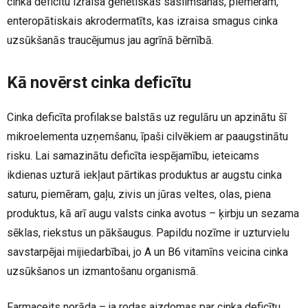
cinka deficītu izraisa ģenētiskas saslimšanas, piemēram,
enteropātiskais akrodermatīts, kas izraisa smagus cinka
uzsūkšanās traucējumus jau agrīnā bērnībā.
Kā novērst cinka deficītu
Cinka deficīta profilakse balstās uz regulāru un apzinātu šī
mikroelementa uzņemšanu, īpaši cilvēkiem ar paaugstinātu
risku. Lai samazinātu deficīta iespējamību, ieteicams
ikdienas uzturā iekļaut pārtikas produktus ar augstu cinka
saturu, piemēram, gaļu, zivis un jūras veltes, olas, piena
produktus, kā arī augu valsts cinka avotus – ķirbju un sezama
sēklas, riekstus un pākšaugus. Papildu nozīme ir uzturvielu
savstarpējai mijiedarbībai, jo A un B6 vitamīns veicina cinka
uzsūkšanos un izmantošanu organismā.
Farmaceits norāda – ja rodas aizdomas par cinka deficītu,