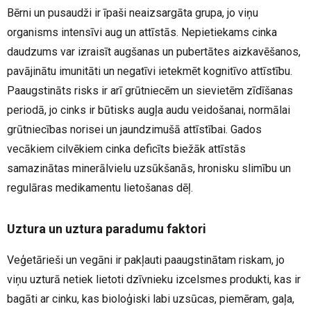
Bērni un pusaudži ir īpaši neaizsargāta grupa, jo viņu
organisms intensīvi aug un attīstās. Nepietiekams cinka
daudzums var izraisīt augšanas un pubertātes aizkavēšanos,
pavājinātu imunitāti un negatīvi ietekmēt kognitīvo attīstību.
Paaugstināts risks ir arī grūtniecēm un sievietēm zīdīšanas
periodā, jo cinks ir būtisks augļa audu veidošanai, normālai
grūtniecības norisei un jaundzimušā attīstībai. Gados
vecākiem cilvēkiem cinka deficīts biežāk attīstās
samazinātas minerālvielu uzsūkšanās, hronisku slimību un
regulāras medikamentu lietošanas dēļ.
Uztura un uztura paradumu faktori
Veģetārieši un vegāni ir pakļauti paaugstinātam riskam, jo
viņu uzturā netiek lietoti dzīvnieku izcelsmes produkti, kas ir
bagāti ar cinku, kas bioloģiski labi uzsūcas, piemēram, gaļa,