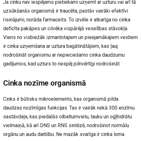
Ja cinku nav iespējams pietiekami uzņemt ar uzturu vai arī tā
uzsūkšanās organismā ir traucēta, pastāv vairāki efektīvi
risinājumi, norāda farmaceits. To izvēle ir atkarīga no cinka
deficīta pakāpes un cilvēka vispārējā veselības stāvokļa.
Viens no visbiežāk izmantotajiem un pieejamākajiem veidiem
ir cinka uzņemšana ar uztura bagātinātājiem, kas ļauj
nodrošināt organismu ar nepieciešamo cinka daudzumu
gadījumos, kad uzturs to nespēj pilnvērtīgi nodrošināt.
Cinka nozīme organismā
Cinks ir būtisks mikroelements, kas organismā pilda
daudzas nozīmīgas funkcijas. Tas ir vairāk nekā 300 enzīmu
sastāvdaļa, kas piedalās olbaltumvielu, tauku un ogļhidrātu
vielmaiņā, kā arī DNS un RNS sintēzē, nodrošinot normālu
orgānu un audu darbību. Ne mazāk svarīga ir cinka loma