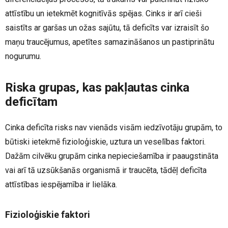
attīstību un ietekmēt kognitīvās spējas. Cinks ir arī cieši
saistīts ar garšas un ožas sajūtu, tā deficīts var izraisīt šo
maņu traucējumus, apetītes samazināšanos un pastiprinātu
nogurumu.
Riska grupas, kas pakļautas cinka
deficītam
Cinka deficīta risks nav vienāds visām iedzīvotāju grupām, to
būtiski ietekmē fizioloģiskie, uztura un veselības faktori.
Dažām cilvēku grupām cinka nepieciešamība ir paaugstināta
vai arī tā uzsūkšanās organismā ir traucēta, tādēļ deficīta
attīstības iespējamība ir lielāka.
Fizioloģiskie faktori