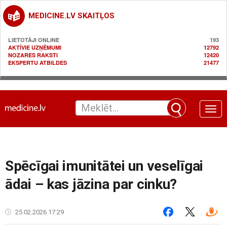
MEDICINE.LV SKAITĻOS
LIETOTĀJI ONLINE
193
AKTĪVIE UZŅĒMUMI
12792
NOZARES RAKSTI
12420
EKSPERTU ATBILDES
21477
Toggle
naviga
Spēcīgai imunitātei un veselīgai
ādai – kas jāzina par cinku?
25.02.2026 17:29