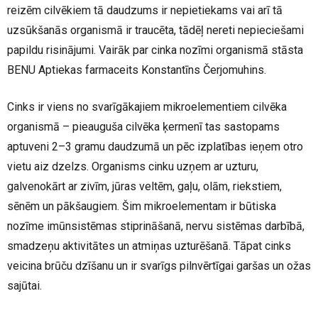
reizēm cilvēkiem tā daudzums ir nepietiekams vai arī tā
uzsūkšanās organismā ir traucēta, tādēļ nereti nepieciešami
papildu risinājumi. Vairāk par cinka nozīmi organismā stāsta
BENU Aptiekas farmaceits Konstantīns Čerjomuhins.
Cinks ir viens no svarīgākajiem mikroelementiem cilvēka
organismā – pieauguša cilvēka ķermenī tas sastopams
aptuveni 2–3 gramu daudzumā un pēc izplatības ieņem otro
vietu aiz dzelzs. Organisms cinku uzņem ar uzturu,
galvenokārt ar zivīm, jūras veltēm, gaļu, olām, riekstiem,
sēnēm un pākšaugiem. Šim mikroelementam ir būtiska
nozīme imūnsistēmas stiprināšanā, nervu sistēmas darbībā,
smadzeņu aktivitātes un atmiņas uzturēšanā. Tāpat cinks
veicina brūču dzīšanu un ir svarīgs pilnvērtīgai garšas un ožas
sajūtai.