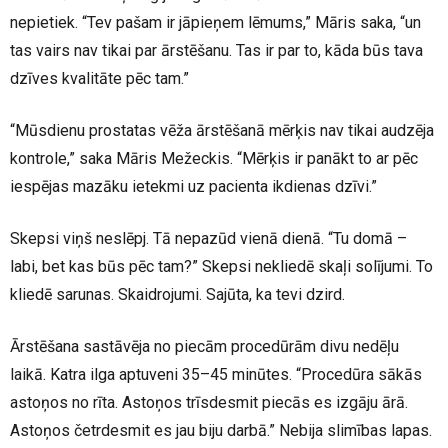
nepietiek. “Tev pašam ir jāpieņem lēmums,” Māris saka, “un
tas vairs nav tikai par ārstēšanu. Tas ir par to, kāda būs tava
dzīves kvalitāte pēc tam.”
“Mūsdienu prostatas vēža ārstēšanā mērķis nav tikai audzēja
kontrole,” saka Māris Mežeckis. “Mērķis ir panākt to ar pēc
iespējas mazāku ietekmi uz pacienta ikdienas dzīvi.”
Skepsi viņš neslēpj. Tā nepazūd vienā dienā. “Tu domā –
labi, bet kas būs pēc tam?” Skepsi nekliedē skaļi solījumi. To
kliedē sarunas. Skaidrojumi. Sajūta, ka tevi dzird.
Ārstēšana sastāvēja no piecām procedūrām divu nedēļu
laikā. Katra ilga aptuveni 35–45 minūtes. “Procedūra sākās
astoņos no rīta. Astoņos trīsdesmit piecās es izgāju ārā.
Astoņos četrdesmit es jau biju darbā.” Nebija slimības lapas.