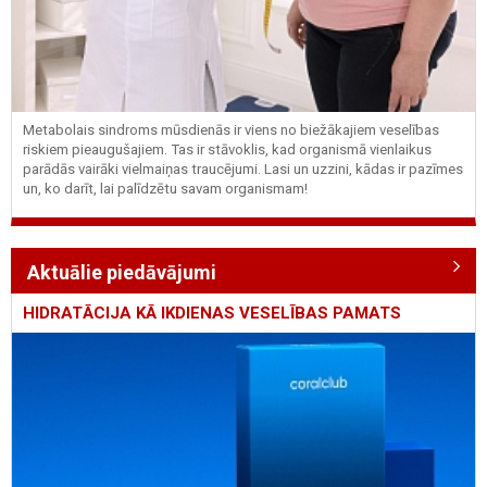
Metabolais sindroms mūsdienās ir viens no biežākajiem veselības
riskiem pieaugušajiem. Tas ir stāvoklis, kad organismā vienlaikus
parādās vairāki vielmaiņas traucējumi. Lasi un uzzini, kādas ir pazīmes
un, ko darīt, lai palīdzētu savam organismam!
Aktuālie piedāvājumi
HIDRATĀCIJA KĀ IKDIENAS VESELĪBAS PAMATS