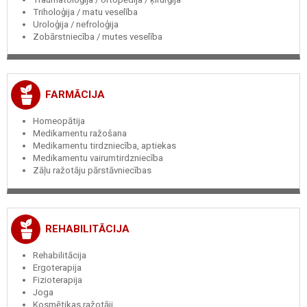
Triholoģija / matu veselība
Uroloģija / nefroloģija
Zobārstniecība / mutes veselība
FARMĀCIJA
Homeopātija
Medikamentu ražošana
Medikamentu tirdzniecība, aptiekas
Medikamentu vairumtirdzniecība
Zāļu ražotāju pārstāvniecības
REHABILITĀCIJA
Rehabilitācija
Ergoterapija
Fizioterapija
Joga
Kosmētikas ražotāji