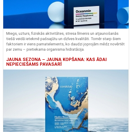
Miegs, uzturs, fiziskās aktivitātes, stresa līmenis un atjaunošanās
tiešā veidā ietekmē pašsajūtu un dzīves kvalitāti. Tomēr starp šiem
faktoriem ir viens pamatelements, ko daudzi joprojām mēdz novērtēt
par zemu – pietiekama organisma hidratācija.
JAUNA SEZONA – JAUNA KOPŠANA: KAS ĀDAI
NEPIECIEŠAMS PAVASARĪ