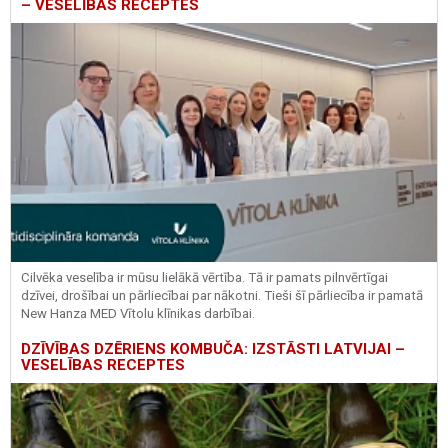
– VESELĪBAS RECEPTES
Cilvēka veselība ir mūsu lielākā vērtība. Tā ir pamats pilnvērtīgai
dzīvei, drošībai un pārliecībai par nākotni. Tieši šī pārliecība ir pamatā
New Hanza MED Vītolu klīnikas darbībai.
DZĪVĪBAS DZĒRIENS KOMBUČA: IZSTĀSTI LATVIJAI –
VESELĪBAS RECEPTES