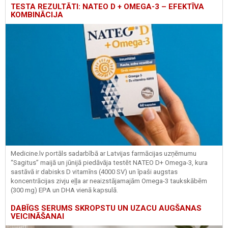
TESTA REZULTĀTI: NATEO D + OMEGA-3 – EFEKTĪVA
KOMBINĀCIJA
Medicine.lv portāls sadarbībā ar Latvijas farmācijas uzņēmumu
“Sagitus” maijā un jūnijā piedāvāja testēt NATEO D+ Omega-3, kura
sastāvā ir dabisks D vitamīns (4000 SV) un īpaši augstas
koncentrācijas zivju eļļa ar neaizstājamajām Omega-3 taukskābēm
(300 mg) EPA un DHA vienā kapsulā.
DABĪGS SERUMS SKROPSTU UN UZACU AUGŠANAS
VEICINĀŠANAI