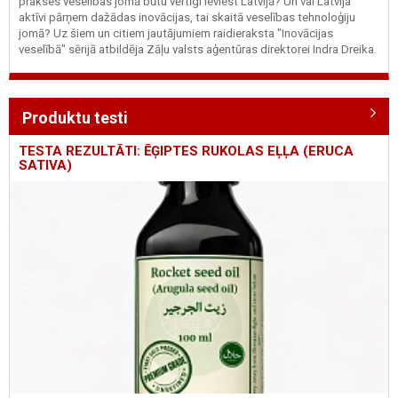
prakses veselības jomā būtu vērtīgi ieviest Latvijā? Un vai Latvija
aktīvi pārņem dažādas inovācijas, tai skaitā veselības tehnoloģiju
jomā? Uz šiem un citiem jautājumiem raidieraksta "Inovācijas
veselībā" sērijā atbildēja Zāļu valsts aģentūras direktorei Indra Dreika.
Produktu testi
TESTA REZULTĀTI: ĒĢIPTES RUKOLAS EĻĻA (ERUCA
SATIVA)