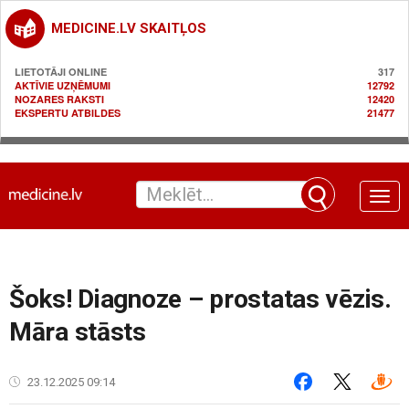
MEDICINE.LV SKAITĻOS
LIETOTĀJI ONLINE
317
AKTĪVIE UZŅĒMUMI
12792
NOZARES RAKSTI
12420
EKSPERTU ATBILDES
21477
Toggle
naviga
Šoks! Diagnoze – prostatas vēzis.
Māra stāsts
23.12.2025 09:14