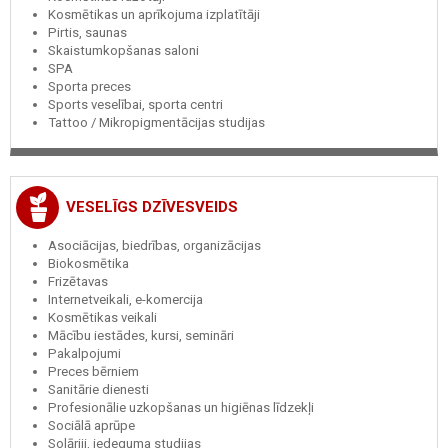
Kosmētikas un aprīkojuma izplatītāji
Pirtis, saunas
Skaistumkopšanas saloni
SPA
Sporta preces
Sports veselībai, sporta centri
Tattoo / Mikropigmentācijas studijas
VESELĪGS DZĪVESVEIDS
Asociācijas, biedrības, organizācijas
Biokosmētika
Frizētavas
Internetveikali, e-komercija
Kosmētikas veikali
Mācību iestādes, kursi, semināri
Pakalpojumi
Preces bērniem
Sanitārie dienesti
Profesionālie uzkopšanas un higiēnas līdzekļi
Sociālā aprūpe
Solāriji, iedeguma studijas