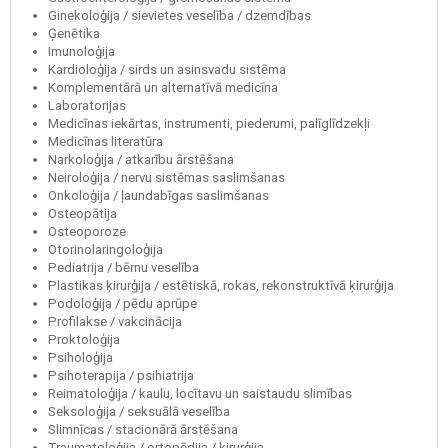
Ginekoloģija / sievietes veselība / dzemdības
Ģenētika
Imunoloģija
Kardioloģija / sirds un asinsvadu sistēma
Komplementārā un alternatīvā medicīna
Laboratorijas
Medicīnas iekārtas, instrumenti, piederumi, palīglīdzekļi
Medicīnas literatūra
Narkoloģija / atkarību ārstēšana
Neiroloģija / nervu sistēmas saslimšanas
Onkoloģija / ļaundabīgas saslimšanas
Osteopātija
Osteoporoze
Otorinolaringoloģija
Pediatrija / bērnu veselība
Plastikas ķirurģija / estētiskā, rokas, rekonstruktīvā ķirurģija
Podoloģija / pēdu aprūpe
Profilakse / vakcinācija
Proktoloģija
Psiholoģija
Psihoterapija / psihiatrija
Reimatoloģija / kaulu, locītavu un saistaudu slimības
Seksoloģija / seksuālā veselība
Slimnīcas / stacionārā ārstēšana
Traumatoloģija / ortopēdija / ķirurģija