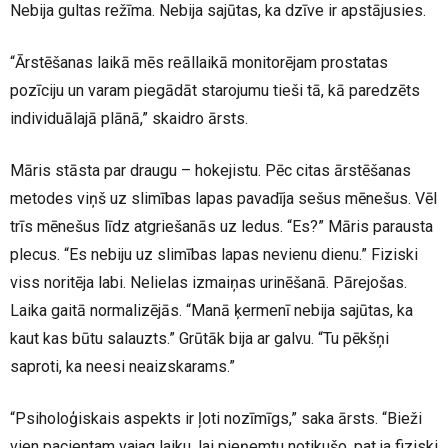
Nebija gultas režīma. Nebija sajūtas, ka dzīve ir apstājusies.
“Ārstēšanas laikā mēs reāllaikā monitorējam prostatas
pozīciju un varam piegādāt starojumu tieši tā, kā paredzēts
individuālajā plānā,” skaidro ārsts.
Māris stāsta par draugu – hokejistu. Pēc citas ārstēšanas
metodes viņš uz slimības lapas pavadīja sešus mēnešus. Vēl
trīs mēnešus līdz atgriešanās uz ledus. “Es?” Māris parausta
plecus. “Es nebiju uz slimības lapas nevienu dienu.” Fiziski
viss noritēja labi. Nelielas izmaiņas urinēšanā. Pārejošas.
Laika gaitā normalizējās. “Manā ķermenī nebija sajūtas, ka
kaut kas būtu salauzts.” Grūtāk bija ar galvu. “Tu pēkšņi
saproti, ka neesi neaizskarams.”
“Psiholoģiskais aspekts ir ļoti nozīmīgs,” saka ārsts. “Bieži
vien pacientam vajag laiku, lai pieņemtu notikušo, pat ja fiziski