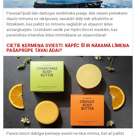
Pavasarī īpaši labi darbojas sistēmiska pieeja: āda saņem pietiekami
daudz mitruma no iekšpuses, savukārt ārēji tiek atbalstīta ar
līdzekļiem, kas palīdz šo mitrumu saglabāt un atjaunot ādas
aizsargbarjeru.
Uzzināsim vairāk par
Hydro
Boost
maskām, kas
paredzētas intensīvai ādas mitrināšanai un atjaunošanai!
CIETIE ĶERMEŅA SVIESTI: KĀPĒC ŠĪ IR NĀKAMĀ LĪMEŅA
PAŠAPRŪPE TAVAI ĀDAI?
Pareizi lietoti dabīgie ķermeņa sviesti ne tikai mitrina, bet arī palīdz