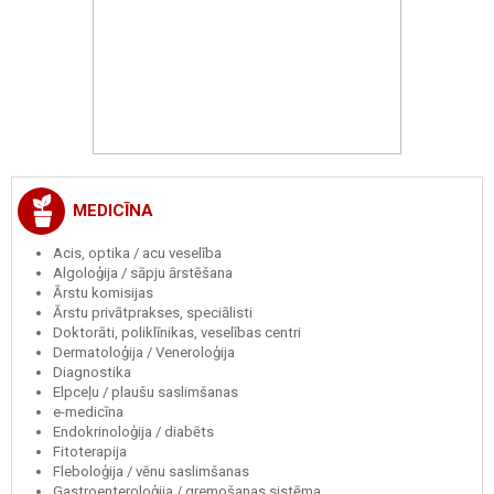
MEDICĪNA
Acis, optika / acu veselība
Algoloģija / sāpju ārstēšana
Ārstu komisijas
Ārstu privātprakses, speciālisti
Doktorāti, poliklīnikas, veselības centri
Dermatoloģija / Veneroloģija
Diagnostika
Elpceļu / plaušu saslimšanas
e-medicīna
Endokrinoloģija / diabēts
Fitoterapija
Fleboloģija / vēnu saslimšanas
Gastroenteroloģija / gremošanas sistēma