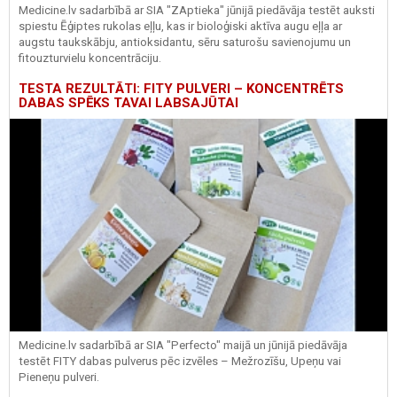
Medicine.lv sadarbībā ar SIA "ZAptieka" jūnijā piedāvāja testēt auksti
spiestu Ēģiptes rukolas eļļu, kas ir bioloģiski aktīva augu eļļa ar
augstu taukskābju, antioksidantu, sēru saturošu savienojumu un
fitouzturvielu koncentrāciju.
TESTA REZULTĀTI: FITY PULVERI – KONCENTRĒTS
DABAS SPĒKS TAVAI LABSAJŪTAI
Medicine.lv sadarbībā ar SIA "Perfecto" maijā un jūnijā piedāvāja
testēt FITY dabas pulverus pēc izvēles – Mežrozīšu, Upeņu vai
Pieneņu pulveri.