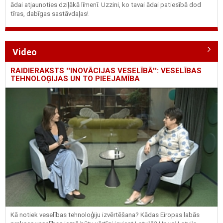
ādai atjaunoties dziļākā līmenī. Uzzini, ko tavai ādai patiesībā dod
tīras, dabīgas sastāvdaļas!
Video
RAIDIERAKSTS ''INOVĀCIJAS VESELĪBĀ'': VESELĪBAS
TEHNOLOĢIJAS UN TO PIEEJAMĪBA
Kā notiek veselības tehnoloģiju izvērtēšana? Kādas Eiropas labās