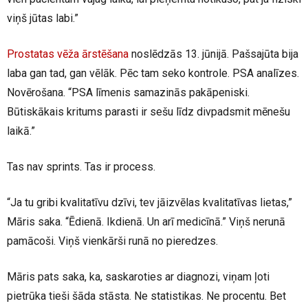
viņš jūtas labi.”
Prostatas vēža ārstēšana
noslēdzās 13. jūnijā. Pašsajūta bija
laba gan tad, gan vēlāk. Pēc tam seko kontrole. PSA analīzes.
Novērošana. “PSA līmenis samazinās pakāpeniski.
Būtiskākais kritums parasti ir sešu līdz divpadsmit mēnešu
laikā.”
Tas nav sprints. Tas ir process.
“Ja tu gribi kvalitatīvu dzīvi, tev jāizvēlas kvalitatīvas lietas,”
Māris saka. “Ēdienā. Ikdienā. Un arī medicīnā.” Viņš nerunā
pamācoši. Viņš vienkārši runā no pieredzes.
Māris pats saka, ka, saskaroties ar diagnozi, viņam ļoti
pietrūka tieši šāda stāsta. Ne statistikas. Ne procentu. Bet