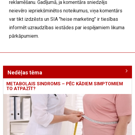
reklamēšanu. Gadījumā, ja komentāra sniedzējs
neievēro iepriekšminētos noteikumus, viņa komentārs
var tikt izdzēsts un SIA "heise marketing" ir tiesības
informēt uzraudzības iestādes par iespējamiem likuma
pārkāpumiem.
Nedēļas tēma
METABOLAIS SINDROMS – PĒC KĀDIEM SIMPTOMIEM
TO ATPAZĪT?