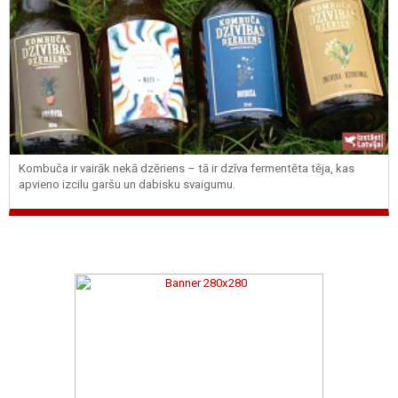
Kombuča ir vairāk nekā dzēriens – tā ir dzīva fermentēta tēja, kas
apvieno izcilu garšu un dabisku svaigumu.