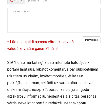
4 + 1
=
kods:
Tavs
komentārs:
Pievienot
* Lūdzu aizpildi summu vārdiski latviešu
valodā ar visām garumzīmēm!
SIA "heise marketing" aicina interneta lietotājus -
portāla lasītājus, rakstot komentārus par publicētajiem
rakstiem un ziņām, ievērot morāles, ētikas un
pieklājības normas, nekūdīt uz vardarbību, naidu vai
diskrimināciju, neizplatīt personas cieņu un godu
aizskarošu informāciju, neslēpties aiz citas personas
vārda, neveikt ar portāla redakciju nesaskaņotu