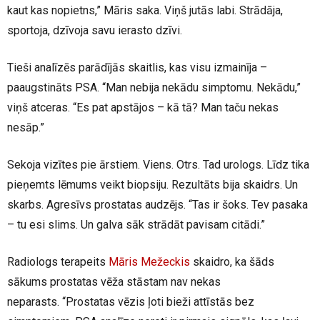
kaut kas nopietns,” Māris saka. Viņš jutās labi. Strādāja,
sportoja, dzīvoja savu ierasto dzīvi.
Tieši analīzēs parādījās skaitlis, kas visu izmainīja –
paaugstināts PSA. “Man nebija nekādu simptomu. Nekādu,”
viņš atceras. “Es pat apstājos – kā tā? Man taču nekas
nesāp.”
Sekoja vizītes pie ārstiem. Viens. Otrs. Tad urologs. Līdz tika
pieņemts lēmums veikt biopsiju. Rezultāts bija skaidrs. Un
skarbs. Agresīvs prostatas audzējs. “Tas ir šoks. Tev pasaka
– tu esi slims. Un galva sāk strādāt pavisam citādi.”
Radiologs terapeits
Māris Mežeckis
skaidro, ka šāds
sākums prostatas vēža stāstam nav nekas
neparasts. “Prostatas vēzis ļoti bieži attīstās bez