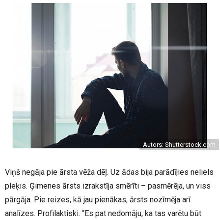
Autors: Shutterstock.com
Viņš negāja pie ārsta vēža dēļ. Uz ādas bija parādījies neliels
pleķis. Ģimenes ārsts izrakstīja smērīti – pasmērēja, un viss
pārgāja. Pie reizes, kā jau pienākas, ārsts nozīmēja arī
analīzes. Profilaktiski. “Es pat nedomāju, ka tas varētu būt