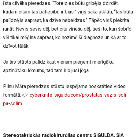
īsta cilvēka pieredzes. “Toreiz es būtu gribējis dzirdēt,
kādam citam tas patiesībā ir bijis,” viņš saka atklāti, “tas būtu
palīdzējis saprast, ka dzīve nebeidzas.” Tāpēc viņš piekrita
runāt. Nevis sevis dēļ, bet citu vīriešu dēļ, tieši to, kuri šobrīd
vēl tikai mēģina saprast, ko nozīmē šī diagnoze un kā ar to
dzīvot tālāk.
Ja šis stāsts palīdz kaut vienam pieņemt mierīgāku,
apzinātāku lēmumu, tad tam ir bijusi jēga.
Pilnu Māra pieredzes stāstu iespējams noskatīties video
formātā: 👉
cyberknife-sigulda.com/prostatas-vezis-soli-
pa-solim
Stereotaktiskās radioķirurģijas centrs SIGULDA, SIA