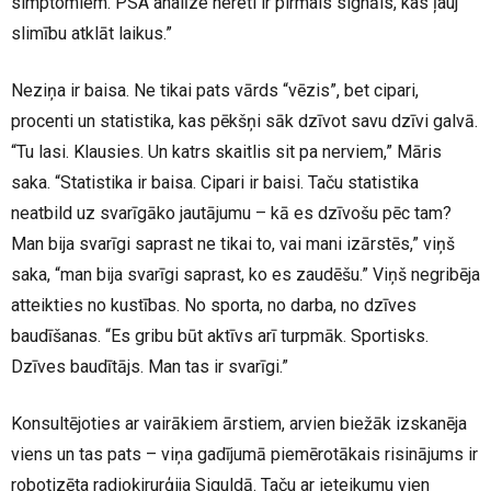
simptomiem. PSA analīze nereti ir pirmais signāls, kas ļauj
slimību atklāt laikus.”
Neziņa ir baisa. Ne tikai pats vārds “vēzis”, bet cipari,
procenti un statistika, kas pēkšņi sāk dzīvot savu dzīvi galvā.
“Tu lasi. Klausies. Un katrs skaitlis sit pa nerviem,” Māris
saka. “Statistika ir baisa. Cipari ir baisi. Taču statistika
neatbild uz svarīgāko jautājumu – kā es dzīvošu pēc tam?
Man bija svarīgi saprast ne tikai to, vai mani izārstēs,” viņš
saka, “man bija svarīgi saprast, ko es zaudēšu.” Viņš negribēja
atteikties no kustības. No sporta, no darba, no dzīves
baudīšanas. “Es gribu būt aktīvs arī turpmāk. Sportisks.
Dzīves baudītājs. Man tas ir svarīgi.”
Konsultējoties ar vairākiem ārstiem, arvien biežāk izskanēja
viens un tas pats – viņa gadījumā piemērotākais risinājums ir
robotizēta radioķirurģija Siguldā. Taču ar ieteikumu vien