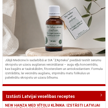
Jūlijā Medicine.lv sadarbībā ar SIA "ZAptieka" piedāvā testēt serumu
skropstu un uzacu augšanas veicināšanai – augu eļļu koncentrātu,
kas bagāts ar taukskābēm, fitosteroliem un antioksidantiem. Formula
izstrādāta, lai veicinātu augšanu, stiprinātu matu folikulus un
palielinātu skropstu un uzacu blīvumu.
Izstāsti Latvijai veselības receptes
NEW HANZA MED VĪTOLU KLĪNIKA: IZSTĀSTI LATVIJAI