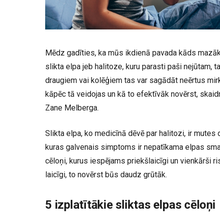
Mēdz gadīties, ka mūs ikdienā pavada kāds mazā
slikta elpa jeb halitoze, kuru parasti paši nejūtam
draugiem vai kolēģiem tas var sagādāt neērtus mirkļu
kāpēc tā veidojas un kā to efektīvāk novērst, skaid
Zane Melberga.
Slikta elpa, ko medicīnā dēvē par halitozi, ir mut
kuras galvenais simptoms ir nepatīkama elpas smaka
cēloņi, kurus iespējams priekšlaicīgi un vienkārši ris
laicīgi, to novērst būs daudz grūtāk.
5 izplatītākie sliktas elpas cēloņi