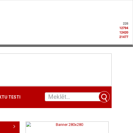
228
12794
12420
21477
TU TESTI