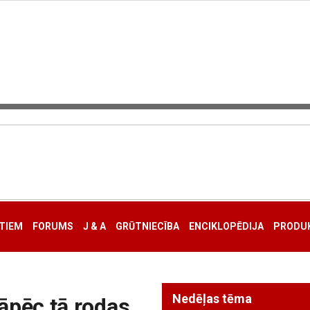
TIEM
FORUMS
J & A
GRŪTNIECĪBA
ENCIKLOPĒDIJA
PRODUK
Nedēļas tēma
Kāpēc tā rodas