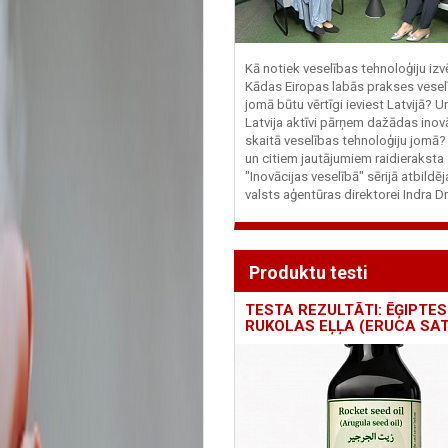
Kā notiek veselības tehnoloģiju iz
Kādas Eiropas labās prakses vesel
jomā būtu vērtīgi ieviest Latvijā? U
Latvija aktīvi pārņem dažādas inovā
skaitā veselības tehnoloģiju jomā
un citiem jautājumiem raidieraksta
"Inovācijas veselībā" sērijā atbildē
valsts aģentūras direktorei Indra Dr
Produktu testi
TESTA REZULTĀTI: ĒĢIPTES
RUKOLAS EĻĻA (ERUCA SAT