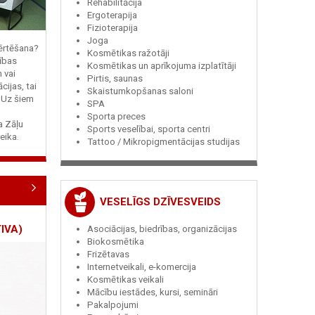
Rehabilitācija
Ergoterapija
Fizioterapija
Joga
vērtēšana?
Kosmētikas ražotāji
ības
Kosmētikas un aprīkojuma izplatītāji
n vai
Pirtis, saunas
cijas, tai
Skaistumkopšanas saloni
? Uz šiem
SPA
Sporta preces
ja Zāļu
Sports veselībai, sporta centri
eika.
Tattoo / Mikropigmentācijas studijas
VESELĪGS DZĪVESVEIDS
IVA)
Asociācijas, biedrības, organizācijas
Biokosmētika
Frizētavas
Internetveikali, e-komercija
Kosmētikas veikali
Mācību iestādes, kursi, semināri
Pakalpojumi