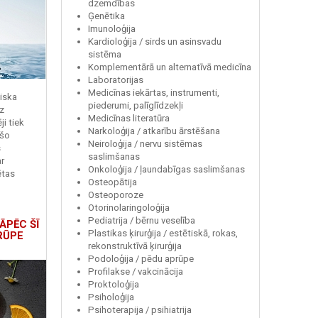
dzemdības
Ģenētika
Imunoloģija
Kardioloģija / sirds un asinsvadu
sistēma
Komplementārā un alternatīvā medicīna
Laboratorijas
Medicīnas iekārtas, instrumenti,
miska
piederumi, palīglīdzekļi
z
Medicīnas literatūra
i tiek
Narkoloģija / atkarību ārstēšana
 šo
Neiroloģija / nervu sistēmas
s
saslimšanas
r
Onkoloģija / ļaundabīgas saslimšanas
ētas
Osteopātija
Osteoporoze
Otorinolaringoloģija
Pediatrija / bērnu veselība
ĀPĒC ŠĪ
Plastikas ķirurģija / estētiskā, rokas,
RŪPE
rekonstruktīvā ķirurģija
Podoloģija / pēdu aprūpe
Profilakse / vakcinācija
Proktoloģija
Psiholoģija
Psihoterapija / psihiatrija