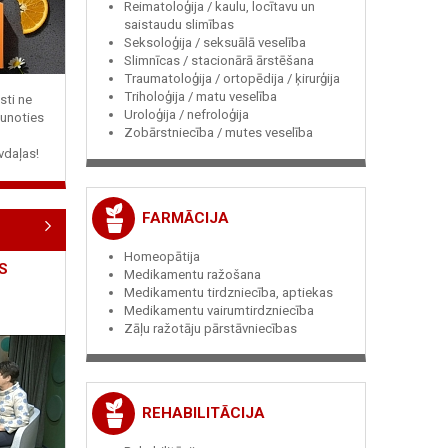
Reimatoloģija / kaulu, locītavu un
saistaudu slimības
Seksoloģija / seksuālā veselība
Slimnīcas / stacionārā ārstēšana
Traumatoloģija / ortopēdija / ķirurģija
Triholoģija / matu veselība
sti ne
Uroloģija / nefroloģija
jaunoties
Zobārstniecība / mutes veselība
vdaļas!
FARMĀCIJA
Homeopātija
S
Medikamentu ražošana
Medikamentu tirdzniecība, aptiekas
Medikamentu vairumtirdzniecība
Zāļu ražotāju pārstāvniecības
REHABILITĀCIJA