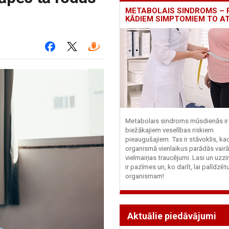
METABOLAIS SINDROMS – 
KĀDIEM SIMPTOMIEM TO A
Metabolais sindroms mūsdienās ir 
biežākajiem veselības riskiem
pieaugušajiem. Tas ir stāvoklis, ka
organismā vienlaikus parādās vairā
vielmaiņas traucējumi. Lasi un uzzi
ir pazīmes un, ko darīt, lai palīdzē
organismam!
Aktuālie piedāvājumi