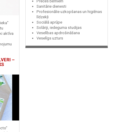
Preces bērniem
Sanitārie dienesti
Profesionālie uzkopšanas un higiēnas
līdzekļi
Sociālā aprūpe
ieka"
Solāriji, iedeguma studijas
tu
Veselības apdrošināšana
ki aktīva
Veselīgs uzturs
enojumu
LVERI –
KS
ecto"