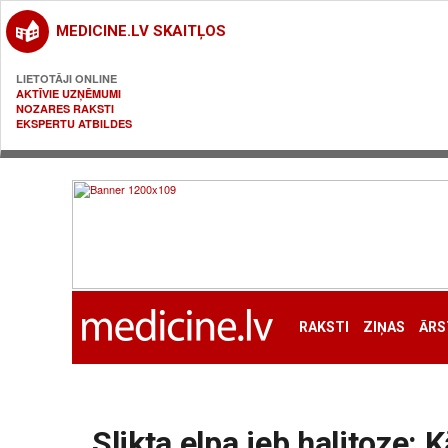
MEDICINE.LV SKAITĻOS
LIETOTĀJI ONLINE
AKTĪVIE UZŅĒMUMI
NOZARES RAKSTI
EKSPERTU ATBILDES
RAKSTI
ZIŅAS
ĀRS
Slikta elpa jeb halitoze: 