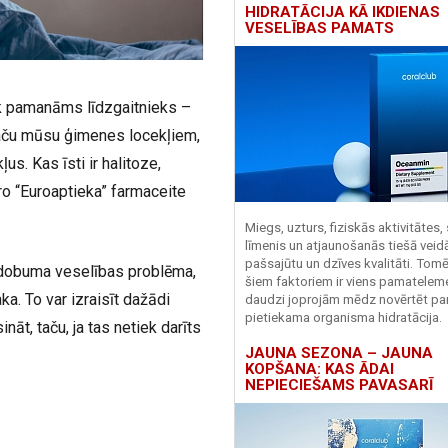
HIDRATĀCIJA KĀ IKDIENAS
VESELĪBAS PAMATS
k pamanāms līdzgaitnieks –
, taču mūsu ģimenes locekļiem,
s. Kas īsti ir halitoze,
ro “Euroaptieka” farmaceite
Miegs, uzturs, fiziskās aktivitātes,
līmenis un atjaunošanās tiešā veid
pašsajūtu un dzīves kvalitāti. Tomē
es dobuma veselības problēma,
šiem faktoriem ir viens pamatelem
. To var izraisīt dažādi
daudzi joprojām mēdz novērtēt pa
pietiekama organisma hidratācija.
ināt, taču, ja tas netiek darīts
JAUNA SEZONA – JAUNA
KOPŠANA: KAS ĀDAI
NEPIECIEŠAMS PAVASARĪ