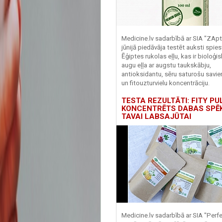
Medicine.lv sadarbībā ar SIA "ZApt
jūnijā piedāvāja testēt auksti spies
Ēģiptes rukolas eļļu, kas ir bioloģis
augu eļļa ar augstu taukskābju,
antioksidantu, sēru saturošu savi
un fitouzturvielu koncentrāciju.
TESTA REZULTĀTI: FITY PU
KONCENTRĒTS DABAS SPĒ
TAVAI LABSAJŪTAI
Medicine.lv sadarbībā ar SIA "Perf