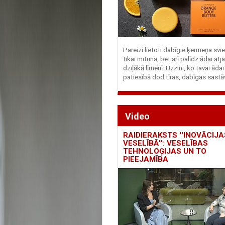
Pareizi lietoti dabīgie ķermeņa svie
tikai mitrina, bet arī palīdz ādai at
dziļākā līmenī. Uzzini, ko tavai ādai
patiesībā dod tīras, dabīgas sastā
Video
RAIDIERAKSTS ''INOVĀCIJA
VESELĪBĀ'': VESELĪBAS
TEHNOLOĢIJAS UN TO
PIEEJAMĪBA