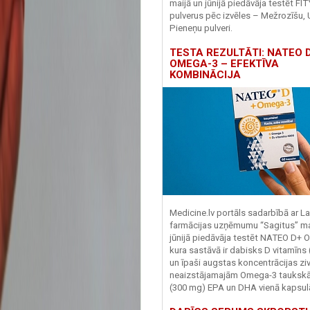
maijā un jūnijā piedāvāja testēt FI
pulverus pēc izvēles – Mežrozīšu, 
Pieneņu pulveri.
TESTA REZULTĀTI: NATEO D
OMEGA-3 – EFEKTĪVA
KOMBINĀCIJA
Medicine.lv portāls sadarbībā ar La
farmācijas uzņēmumu “Sagitus” ma
jūnijā piedāvāja testēt NATEO D+ 
kura sastāvā ir dabisks D vitamīns
un īpaši augstas koncentrācijas zivj
neaizstājamajām Omega-3 tauks
(300 mg) EPA un DHA vienā kapsul