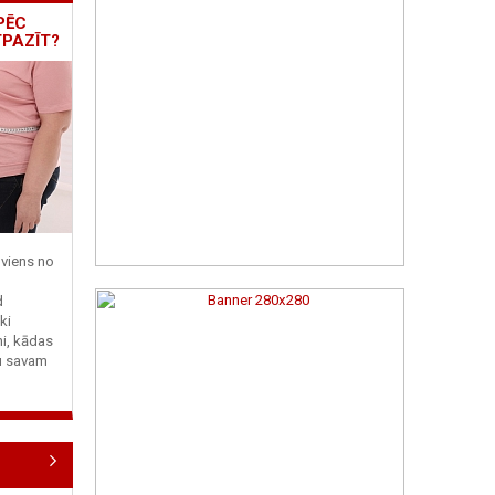
PĒC
TPAZĪT?
viens no
d
ki
ni, kādas
tu savam