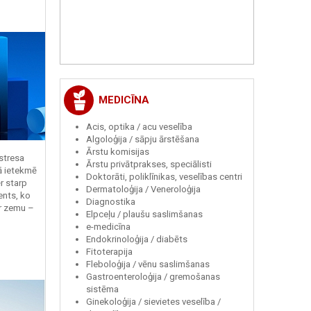
MEDICĪNA
Acis, optika / acu veselība
Algoloģija / sāpju ārstēšana
Ārstu komisijas
 stresa
Ārstu privātprakses, speciālisti
ā ietekmē
Doktorāti, poliklīnikas, veselības centri
r starp
Dermatoloģija / Veneroloģija
ents, ko
Diagnostika
r zemu –
Elpceļu / plaušu saslimšanas
e-medicīna
Endokrinoloģija / diabēts
Fitoterapija
Fleboloģija / vēnu saslimšanas
Gastroenteroloģija / gremošanas
sistēma
Ginekoloģija / sievietes veselība /