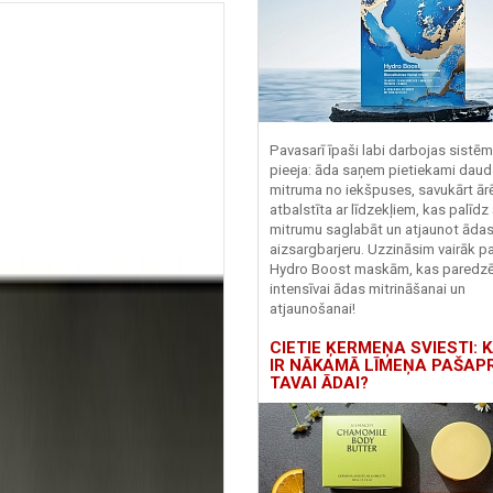
Pavasarī īpaši labi darbojas sistē
pieeja: āda saņem pietiekami daud
mitruma no iekšpuses, savukārt ārēj
atbalstīta ar līdzekļiem, kas palīdz
mitrumu saglabāt un atjaunot āda
aizsargbarjeru.
Uzzināsim vairāk pa
Hydro
Boost
maskām, kas paredz
intensīvai ādas mitrināšanai un
atjaunošanai!
CIETIE ĶERMEŅA SVIESTI: K
IR NĀKAMĀ LĪMEŅA PAŠAP
TAVAI ĀDAI?