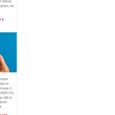
TY dabas
Upeņu vai
 +
tvijas
ijā un
Omega-3,
 (4000 SV)
u eļļa ar
kābēm
ā.