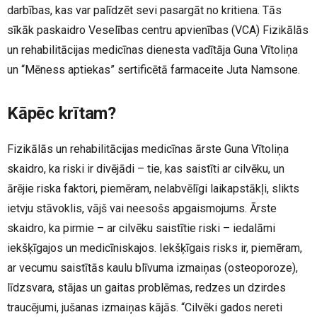
darbības, kas var palīdzēt sevi pasargāt no kritiena. Tās
sīkāk paskaidro Veselības centru apvienības (VCA) Fizikālās
un rehabilitācijas medicīnas dienesta vadītāja Guna Vītoliņa
un “Mēness aptiekas” sertificētā farmaceite Juta Namsone.
Kāpēc krītam?
Fizikālās un rehabilitācijas medicīnas ārste Guna Vītoliņa
skaidro, ka riski ir divējādi – tie, kas saistīti ar cilvēku, un
ārējie riska faktori, piemēram, nelabvēlīgi laikapstākļi, slikts
ietvju stāvoklis, vājš vai neesošs apgaismojums. Ārste
skaidro, ka pirmie – ar cilvēku saistītie riski – iedalāmi
iekšķīgajos un medicīniskajos. Iekšķīgais risks ir, piemēram,
ar vecumu saistītās kaulu blīvuma izmaiņas (osteoporoze),
līdzsvara, stājas un gaitas problēmas, redzes un dzirdes
traucējumi, jušanas izmaiņas kājās. “Cilvēki gados nereti