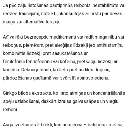
Ja pēc zāļu lietošanas pastiprinās reibonis, nestabilitāte vai
redzes traucējumi, noteikti jākonsultējas ar ārstu par devas
maiņu vai alternatīvu terapiju.
Arī vairāki bezrecepšu medikamenti var radīt miegainību vai
reiboņus, piemēram, pret alerģijas līdzekļi jeb antihistamīni,
kombinētie līdzekļi pret saaukstēšanos ar
fenilefrīnu/fenilefedrīnu vai kofeīnu, pretsāpju līdzekļi ar
kodeīnu. Dekongestanti, ko lieto pret aizliktu degunu,
pārdozēšanas gadījumā var svārstīt asinsspiedienu.
Ginkgo biloba ekstrakts, ko lieto atmiņas un koncentrēšanās
spēju uzlabošanai, dažkārt izraisa galvassāpes un vieglu
reiboni.
Augu izcelsmes līdzekļi, kas nomierina – baldriāns, melisa,