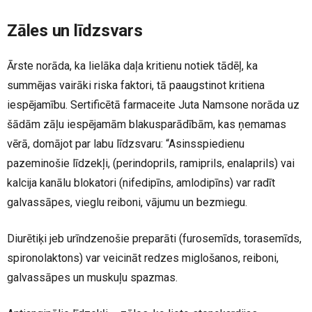
Zāles un līdzsvars
Ārste norāda, ka lielāka daļa kritienu notiek tādēļ, ka
summējas vairāki riska faktori, tā paaugstinot kritiena
iespējamību. Sertificētā farmaceite Juta Namsone norāda uz
šādām zāļu iespējamām blakusparādībām, kas ņemamas
vērā, domājot par labu līdzsvaru: “Asinsspiedienu
pazeminošie līdzekļi, (perindoprils, ramiprils, enalaprils) vai
kalcija kanālu blokatori (nifedipīns, amlodipīns) var radīt
galvassāpes, vieglu reiboni, vājumu un bezmiegu.
Diurētiķi jeb urīndzenošie preparāti (furosemīds, torasemīds,
spironolaktons) var veicināt redzes miglošanos, reiboni,
galvassāpes un muskuļu spazmas.