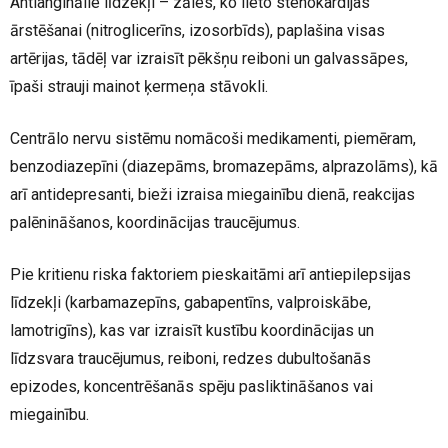
Antianginālie līdzekļi – zāles, ko lieto stenokardijas
ārstēšanai (nitroglicerīns, izosorbīds), paplašina visas
artērijas, tādēļ var izraisīt pēkšņu reiboni un galvassāpes,
īpaši strauji mainot ķermeņa stāvokli.
Centrālo nervu sistēmu nomācoši medikamenti, piemēram,
benzodiazepīni (diazepāms, bromazepāms, alprazolāms), kā
arī antidepresanti, bieži izraisa miegainību dienā, reakcijas
palēnināšanos, koordinācijas traucējumus.
Pie kritienu riska faktoriem pieskaitāmi arī antiepilepsijas
līdzekļi (karbamazepīns, gabapentīns, valproiskābe,
lamotrigīns), kas var izraisīt kustību koordinācijas un
līdzsvara traucējumus, reiboni, redzes dubultošanās
epizodes, koncentrēšanās spēju pasliktināšanos vai
miegainību.