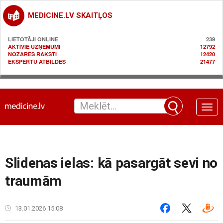
MEDICINE.LV SKAITĻOS
LIETOTĀJI ONLINE
239
AKTĪVIE UZŅĒMUMI
12792
NOZARES RAKSTI
12420
EKSPERTU ATBILDES
21477
Toggle
naviga
Slidenas ielas: kā pasargāt sevi no
traumām
13.01.2026 15:08