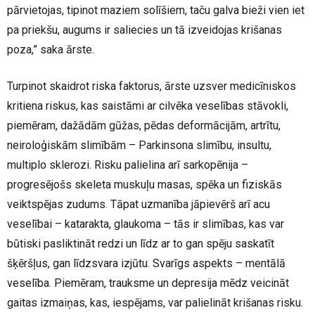
pārvietojas, tipinot maziem solīšiem, taču galva bieži vien iet
pa priekšu, augums ir saliecies un tā izveidojas krišanas
poza,” saka ārste.
Turpinot skaidrot riska faktorus, ārste uzsver medicīniskos
kritiena riskus, kas saistāmi ar cilvēka veselības stāvokli,
piemēram, dažādām gūžas, pēdas deformācijām, artrītu,
neiroloģiskām slimībām – Parkinsona slimību, insultu,
multiplo sklerozi. Risku palielina arī sarkopēnija –
progresējošs skeleta muskuļu masas, spēka un fiziskās
veiktspējas zudums. Tāpat uzmanība jāpievērš arī acu
veselībai – katarakta, glaukoma – tās ir slimības, kas var
būtiski pasliktināt redzi un līdz ar to gan spēju saskatīt
šķēršļus, gan līdzsvara izjūtu. Svarīgs aspekts – mentālā
veselība. Piemēram, trauksme un depresija mēdz veicināt
gaitas izmaiņas, kas, iespējams, var palielināt krišanas risku.