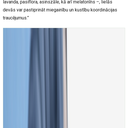
lavanda, pasiflora, asinszāle, kā arī melatonīns –, lielās
devās var pastiprināt miegainību un kustību koordinācijas
traucējumus.”