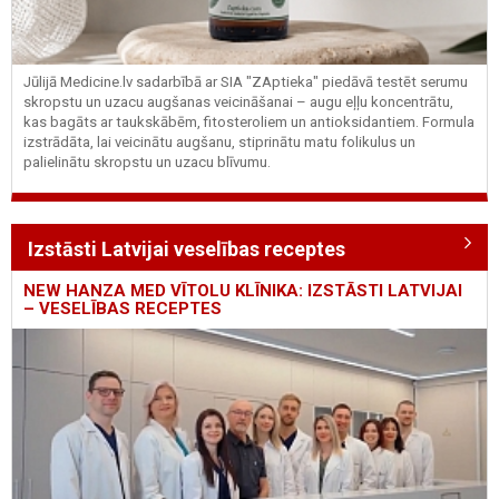
Jūlijā Medicine.lv sadarbībā ar SIA "ZAptieka" piedāvā testēt serumu
skropstu un uzacu augšanas veicināšanai – augu eļļu koncentrātu,
kas bagāts ar taukskābēm, fitosteroliem un antioksidantiem. Formula
izstrādāta, lai veicinātu augšanu, stiprinātu matu folikulus un
palielinātu skropstu un uzacu blīvumu.
Izstāsti Latvijai veselības receptes
NEW HANZA MED VĪTOLU KLĪNIKA: IZSTĀSTI LATVIJAI
– VESELĪBAS RECEPTES