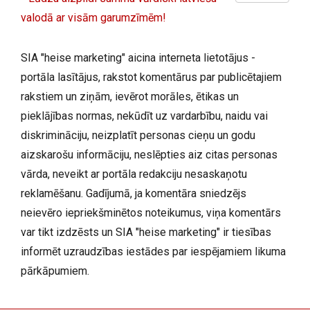
valodā ar visām garumzīmēm!
SIA "heise marketing" aicina interneta lietotājus -
portāla lasītājus, rakstot komentārus par publicētajiem
rakstiem un ziņām, ievērot morāles, ētikas un
pieklājības normas, nekūdīt uz vardarbību, naidu vai
diskrimināciju, neizplatīt personas cieņu un godu
aizskarošu informāciju, neslēpties aiz citas personas
vārda, neveikt ar portāla redakciju nesaskaņotu
reklamēšanu. Gadījumā, ja komentāra sniedzējs
neievēro iepriekšminētos noteikumus, viņa komentārs
var tikt izdzēsts un SIA "heise marketing" ir tiesības
informēt uzraudzības iestādes par iespējamiem likuma
pārkāpumiem.