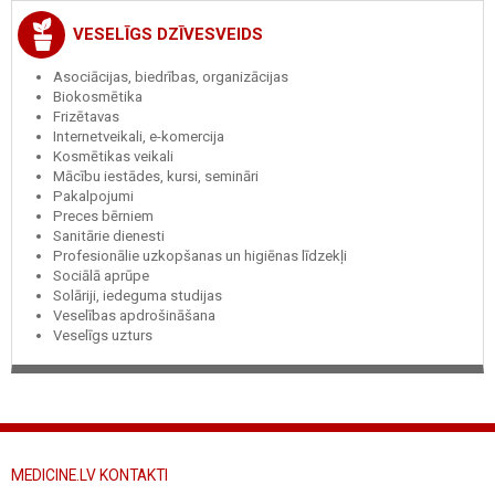
VESELĪGS DZĪVESVEIDS
Asociācijas, biedrības, organizācijas
Biokosmētika
Frizētavas
Internetveikali, e-komercija
Kosmētikas veikali
Mācību iestādes, kursi, semināri
Pakalpojumi
Preces bērniem
Sanitārie dienesti
Profesionālie uzkopšanas un higiēnas līdzekļi
Sociālā aprūpe
Solāriji, iedeguma studijas
Veselības apdrošināšana
Veselīgs uzturs
MEDICINE.LV KONTAKTI