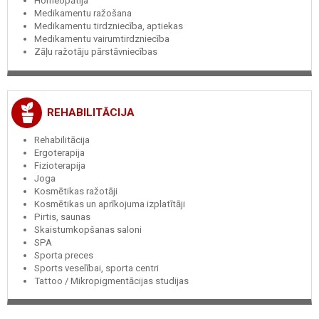
Homeopātija
Medikamentu ražošana
Medikamentu tirdzniecība, aptiekas
Medikamentu vairumtirdzniecība
Zāļu ražotāju pārstāvniecības
REHABILITĀCIJA
Rehabilitācija
Ergoterapija
Fizioterapija
Joga
Kosmētikas ražotāji
Kosmētikas un aprīkojuma izplatītāji
Pirtis, saunas
Skaistumkopšanas saloni
SPA
Sporta preces
Sports veselībai, sporta centri
Tattoo / Mikropigmentācijas studijas