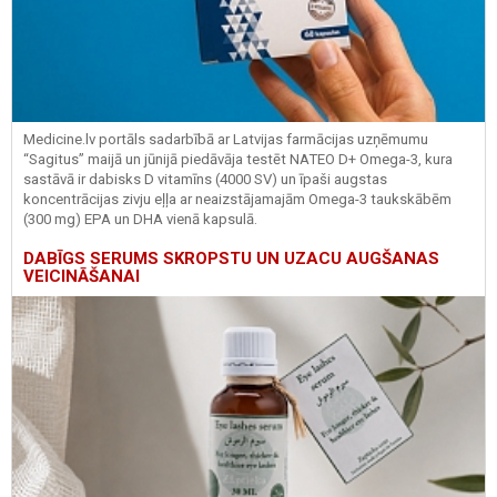
Medicine.lv portāls sadarbībā ar Latvijas farmācijas uzņēmumu
“Sagitus” maijā un jūnijā piedāvāja testēt NATEO D+ Omega-3, kura
sastāvā ir dabisks D vitamīns (4000 SV) un īpaši augstas
koncentrācijas zivju eļļa ar neaizstājamajām Omega-3 taukskābēm
(300 mg) EPA un DHA vienā kapsulā.
DABĪGS SERUMS SKROPSTU UN UZACU AUGŠANAS
VEICINĀŠANAI