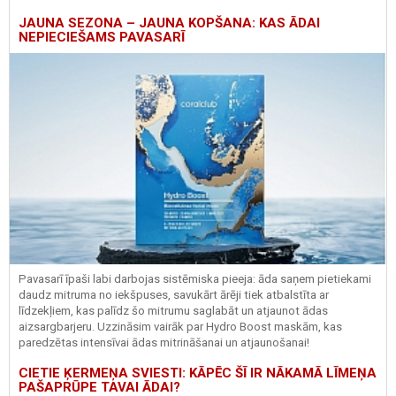
JAUNA SEZONA – JAUNA KOPŠANA: KAS ĀDAI
NEPIECIEŠAMS PAVASARĪ
Pavasarī īpaši labi darbojas sistēmiska pieeja: āda saņem pietiekami
daudz mitruma no iekšpuses, savukārt ārēji tiek atbalstīta ar
līdzekļiem, kas palīdz šo mitrumu saglabāt un atjaunot ādas
aizsargbarjeru.
Uzzināsim vairāk par
Hydro
Boost
maskām, kas
paredzētas intensīvai ādas mitrināšanai un atjaunošanai!
CIETIE ĶERMEŅA SVIESTI: KĀPĒC ŠĪ IR NĀKAMĀ LĪMEŅA
PAŠAPRŪPE TAVAI ĀDAI?