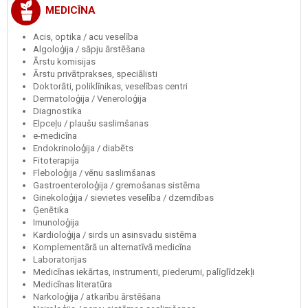
MEDICĪNA
Acis, optika / acu veselība
Algoloģija / sāpju ārstēšana
Ārstu komisijas
Ārstu privātprakses, speciālisti
Doktorāti, poliklīnikas, veselības centri
Dermatoloģija / Veneroloģija
Diagnostika
Elpceļu / plaušu saslimšanas
e-medicīna
Endokrinoloģija / diabēts
Fitoterapija
Fleboloģija / vēnu saslimšanas
Gastroenteroloģija / gremošanas sistēma
Ginekoloģija / sievietes veselība / dzemdības
Ģenētika
Imunoloģija
Kardioloģija / sirds un asinsvadu sistēma
Komplementārā un alternatīvā medicīna
Laboratorijas
Medicīnas iekārtas, instrumenti, piederumi, palīglīdzekļi
Medicīnas literatūra
Narkoloģija / atkarību ārstēšana