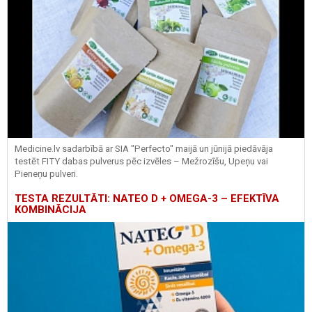
Medicine.lv sadarbībā ar SIA "Perfecto" maijā un jūnijā piedāvāja
testēt FITY dabas pulverus pēc izvēles – Mežrozīšu, Upeņu vai
Pieneņu pulveri.
TESTA REZULTĀTI: NATEO D + OMEGA-3 – EFEKTĪVA
KOMBINĀCIJA