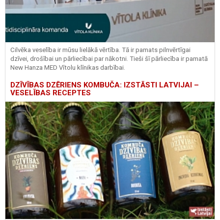
Cilvēka veselība ir mūsu lielākā vērtība. Tā ir pamats pilnvērtīgai
dzīvei, drošībai un pārliecībai par nākotni. Tieši šī pārliecība ir pamatā
New Hanza MED Vītolu klīnikas darbībai.
DZĪVĪBAS DZĒRIENS KOMBUČA: IZSTĀSTI LATVIJAI –
VESELĪBAS RECEPTES