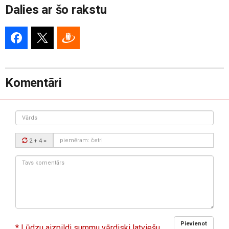
Dalies ar šo rakstu
Komentāri
Vārds
Drošības
2 + 4
=
kods:
Tavs
komentārs:
Pievienot
* Lūdzu aizpildi summu vārdiski latviešu