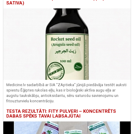
SATIVA)
Medicine.lv sadarbībā ar SIA "ZAptieka" jūnijā piedāvāja testēt auksti
spiestu Ēģiptes rukolas eļļu, kas ir bioloģiski aktīva augu eļļa ar
augstu taukskābju, antioksidantu, sēru saturošu savienojumu un
fitouzturvielu koncentrāciju.
TESTA REZULTĀTI: FITY PULVERI – KONCENTRĒTS
DABAS SPĒKS TAVAI LABSAJŪTAI