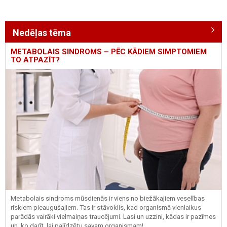
Nedēļas tēma
METABOLAIS SINDROMS – PĒC KĀDIEM SIMPTOMIEM
TO ATPAZĪT?
Metabolais sindroms mūsdienās ir viens no biežākajiem veselības
riskiem pieaugušajiem. Tas ir stāvoklis, kad organismā vienlaikus
parādās vairāki vielmaiņas traucējumi. Lasi un uzzini, kādas ir pazīmes
un, ko darīt, lai palīdzētu savam organismam!