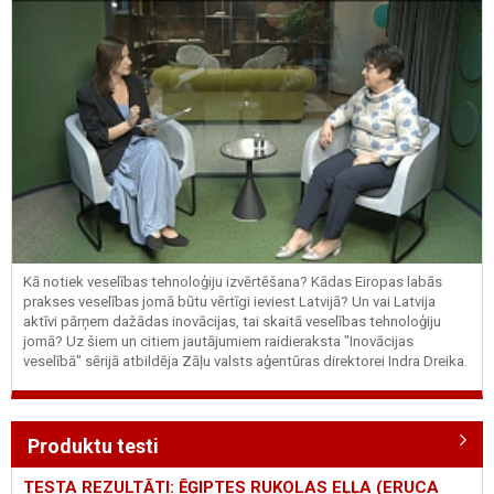
Kā notiek veselības tehnoloģiju izvērtēšana? Kādas Eiropas labās
prakses veselības jomā būtu vērtīgi ieviest Latvijā? Un vai Latvija
aktīvi pārņem dažādas inovācijas, tai skaitā veselības tehnoloģiju
jomā? Uz šiem un citiem jautājumiem raidieraksta "Inovācijas
veselībā" sērijā atbildēja Zāļu valsts aģentūras direktorei Indra Dreika.
Produktu testi
TESTA REZULTĀTI: ĒĢIPTES RUKOLAS EĻĻA (ERUCA