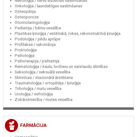
Neiroloģija / nervu sistēmas saslimšanas
Onkoloģija / ļaundabīgas saslimšanas
Osteopātija
Osteoporoze
Otorinolaringoloģija
Pediatrija / bērnu veselība
Plastikas ķirurģija / estētiskā, rokas, rekonstruktīvā ķirurģija
Podoloģija / pēdu aprūpe
Profilakse / vakcinācija
Proktoloģija
Psiholoģija
Psihoterapija / psihiatrija
Reimatoloģija / kaulu, locītavu un saistaudu slimības
Seksoloģija / seksuālā veselība
Slimnīcas / stacionārā ārstēšana
Traumatoloģija / ortopēdija / ķirurģija
Triholoģija / matu veselība
Uroloģija / nefroloģija
Zobārstniecība / mutes veselība
FARMĀCIJA