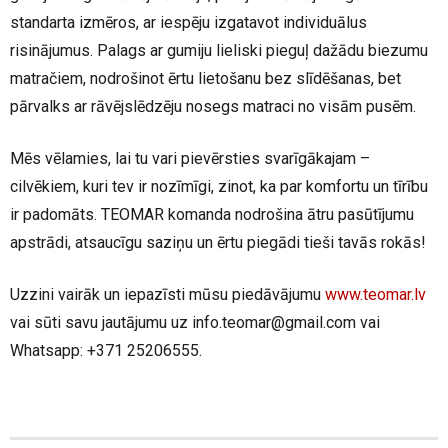
standarta izmēros, ar iespēju izgatavot individuālus
risinājumus. Palags ar gumiju lieliski pieguļ dažādu biezumu
matračiem, nodrošinot ērtu lietošanu bez slīdēšanas, bet
pārvalks ar rāvējslēdzēju nosegs matraci no visām pusēm.
Mēs vēlamies, lai tu vari pievērsties svarīgākajam –
cilvēkiem, kuri tev ir nozīmīgi, zinot, ka par komfortu un tīrību
ir padomāts. TEOMAR komanda nodrošina ātru pasūtījumu
apstrādi, atsaucīgu saziņu un ērtu piegādi tieši tavās rokās!
Uzzini vairāk un iepazīsti mūsu piedāvājumu
www.teomar.lv
vai sūti savu jautājumu uz info.teomar@gmail.com vai
Whatsapp: +371 25206555.