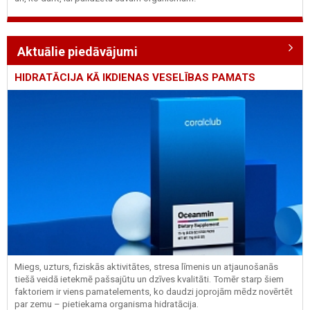
Aktuālie piedāvājumi
HIDRATĀCIJA KĀ IKDIENAS VESELĪBAS PAMATS
Miegs, uzturs, fiziskās aktivitātes, stresa līmenis un atjaunošanās
tiešā veidā ietekmē pašsajūtu un dzīves kvalitāti. Tomēr starp šiem
faktoriem ir viens pamatelements, ko daudzi joprojām mēdz novērtēt
par zemu – pietiekama organisma hidratācija.