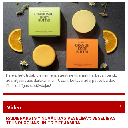
Pareizi lietoti dabīgie ķermeņa sviesti ne tikai mitrina, bet arī palīdz
ādai atjaunoties dziļākā līmenī. Uzzini, ko tavai ādai patiesībā dod
tīras, dabīgas sastāvdaļas!
Video
RAIDIERAKSTS ''INOVĀCIJAS VESELĪBĀ'': VESELĪBAS
TEHNOLOĢIJAS UN TO PIEEJAMĪBA