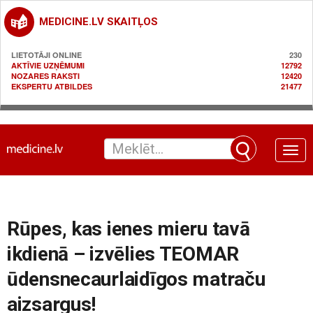
MEDICINE.LV SKAITĻOS
LIETOTĀJI ONLINE
230
AKTĪVIE UZŅĒMUMI
12792
NOZARES RAKSTI
12420
EKSPERTU ATBILDES
21477
Toggle
naviga
Rūpes, kas ienes mieru tavā
ikdienā – izvēlies TEOMAR
ūdensnecaurlaidīgos matraču
aizsargus!