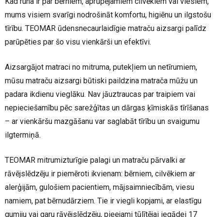
Kad runa ir par bērniem, aprūpējamiem cilvēkiem vai viesiem,
mums visiem svarīgi nodrošināt komfortu, higiēnu un ilgstošu
tīrību. TEOMAR ūdensnecaurlaidīgie matraču aizsargi palīdz
parūpēties par šo visu vienkārši un efektīvi.
Aizsargājot matraci no mitruma, putekļiem un netīrumiem,
mūsu matraču aizsargi būtiski paildzina matrača mūžu un
padara ikdienu vieglāku. Nav jāuztraucas par traipiem vai
nepieciešamību pēc sarežģītas un dārgas ķīmiskās tīrīšanas
– ar vienkāršu mazgāšanu var saglabāt tīrību un svaigumu
ilgtermiņā.
TEOMAR mitrumizturīgie palagi un matraču pārvalki ar
rāvējslēdzēju ir piemēroti ikvienam: bērniem, cilvēkiem ar
alerģijām, gulošiem pacientiem, mājsaimniecībām, viesu
namiem, pat bērnudārziem. Tie ir viegli kopjami, ar elastīgu
gumiju vai garu rāvējslēdzēju, pieejami tūlītējai iegādei 17