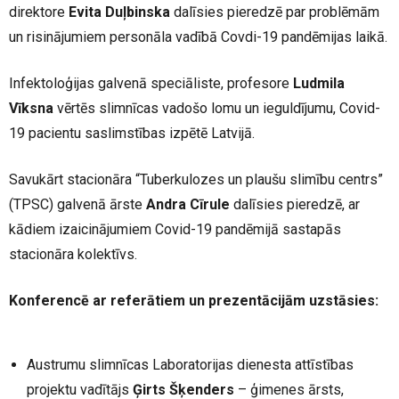
direktore
Evita Duļbinska
dalīsies pieredzē par problēmām
un risinājumiem personāla vadībā Covdi-19 pandēmijas laikā.
Infektoloģijas galvenā speciāliste, profesore
Ludmila
Vīksna
vērtēs slimnīcas vadošo lomu un ieguldījumu, Covid-
19 pacientu saslimstības izpētē Latvijā.
Savukārt stacionāra “Tuberkulozes un plaušu slimību centrs”
(TPSC) galvenā ārste
Andra Cīrule
dalīsies pieredzē, ar
kādiem izaicinājumiem Covid-19 pandēmijā sastapās
stacionāra kolektīvs.
Konferencē ar referātiem un prezentācijām uzstāsies:
Austrumu
slimnīcas Laboratorijas dienesta attīstības
projektu vadītājs
Ģirts Šķenders
– ģimenes ārsts,