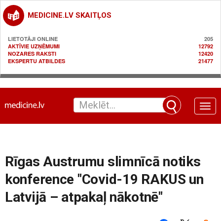
MEDICINE.LV SKAITĻOS
LIETOTĀJI ONLINE
205
AKTĪVIE UZŅĒMUMI
12792
NOZARES RAKSTI
12420
EKSPERTU ATBILDES
21477
Toggle
naviga
Rīgas Austrumu slimnīcā notiks
konference "Covid-19 RAKUS un
Latvijā – atpakaļ nākotnē"