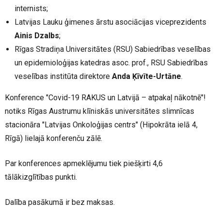
internists;
Latvijas Lauku ģimenes ārstu asociācijas viceprezidents
Ainis Dzalbs
;
Rīgas Stradiņa Universitātes (RSU) Sabiedrības veselības
un epidemioloģijas katedras asoc. prof., RSU Sabiedrības
veselības institūta direktore
Anda Ķīvīte-Urtāne
.
Konference
"Covid-19 RAKUS un Latvijā – atpakaļ nākotnē"!
notiks Rīgas Austrumu klīniskās universitātes slimnīcas
stacionāra "Latvijas Onkoloģijas centrs" (Hipokrāta ielā 4,
Rīgā) lielajā konferenču zālē.
Par konferences apmeklējumu tiek piešķirti 4,6
tālākizglītības punkti.
Dalība pasākumā ir bez maksas.