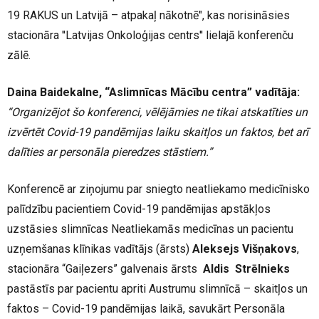
19 RAKUS un Latvijā – atpakaļ nākotnē", kas norisināsies
stacionāra ''Latvijas Onkoloģijas centrs'' lielajā konferenču
zālē.
Daina Baidekalne
, “Aslimnīcas Mācību centra” vadītāja:
“Organizējot šo konferenci, vēlējāmies ne tikai atskatīties un
izvērtēt Covid-19 pandēmijas laiku skaitļos un faktos, bet arī
dalīties ar personāla pieredzes stāstiem.”
Konferencē ar ziņojumu par sniegto neatliekamo medicīnisko
palīdzību pacientiem Covid-19 pandēmijas apstākļos
uzstāsies slimnīcas Neatliekamās medicīnas un pacientu
uzņemšanas klīnikas vadītājs (ārsts)
Aleksejs Višņakovs
,
stacionāra “Gaiļezers” galvenais ārsts
Aldis Strēlnieks
pastāstīs par pacientu apriti Austrumu slimnīcā – skaitļos un
faktos – Covid-19 pandēmijas laikā, savukārt Personāla