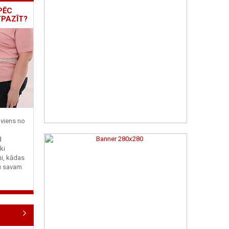
PĒC
TPAZĪT?
viens no
d
ki
ni, kādas
tu savam