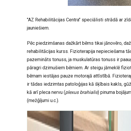
"AZ Rehabilitācijas Centra" speciālisti strādā ar zī
jauniešiem.
Pēc piedzimšanas dažkārt bērns tikai jānovēro, da
rehabilitācijas kurss. Fizioterapija nepieciešama t
pazemināts tonuss, ja muskulatūras tonuss ir paaugs
pāragri dzimušiem bērniem. Ar steigu jāmeklē fiziot
bērnam iestājas pauze motorajā attīstībā. Fizioter
ir tādas iedzimtas patoloģijas kā šķībais kakls, gū
kā arī pleca nervu (
plexus brahialis
) pinuma bojāju
(mežģījumi u.c.).