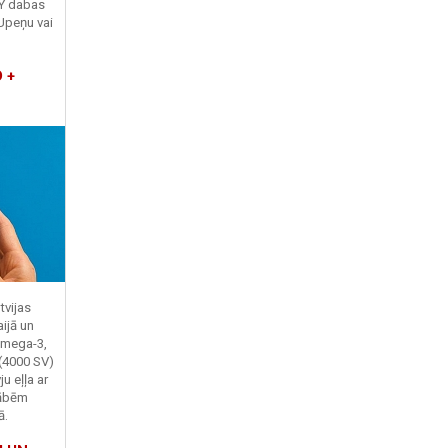
TY dabas
Upeņu vai
 +
tvijas
ijā un
Omega-3,
 (4000 SV)
u eļļa ar
kābēm
ā.