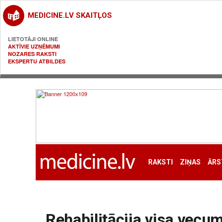
MEDICINE.LV SKAITĻOS
LIETOTĀJI ONLINE
AKTĪVIE UZŅĒMUMI
NOZARES RAKSTI
EKSPERTU ATBILDES
RAKSTI
ZIŅAS
ĀRS
Rehabilitācija visa vecu