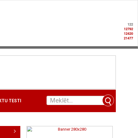
122
12792
12420
21477
TU TESTI