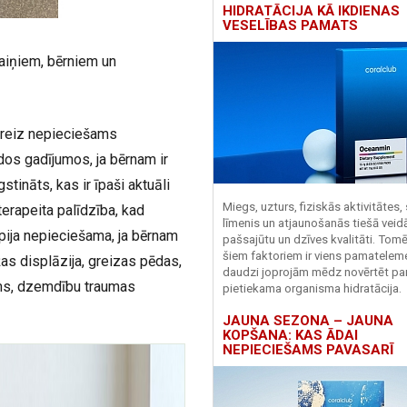
HIDRATĀCIJA KĀ IKDIENAS
VESELĪBAS PAMATS
daiņiem, bērniem un
žreiz nepieciešams
ādos gadījumos, ja bērnam ir
tināts, kas ir īpaši aktuāli
Miegs, uzturs, fiziskās aktivitātes,
erapeita palīdzība, kad
līmenis un atjaunošanās tiešā veid
apija nepieciešama, ja bērnam
pašsajūtu un dzīves kvalitāti. Tomē
šiem faktoriem ir viens pamatelem
žas displāzija, greizas pēdas,
daudzi joprojām mēdz novērtēt pa
ms, dzemdību traumas
pietiekama organisma hidratācija.
JAUNA SEZONA – JAUNA
KOPŠANA: KAS ĀDAI
NEPIECIEŠAMS PAVASARĪ