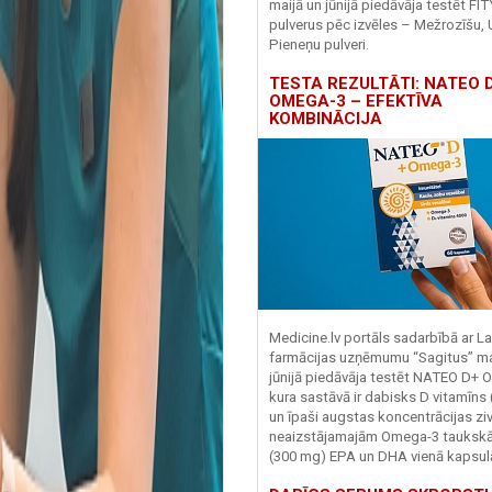
maijā un jūnijā piedāvāja testēt FI
pulverus pēc izvēles – Mežrozīšu, 
Pieneņu pulveri.
TESTA REZULTĀTI: NATEO D
OMEGA-3 – EFEKTĪVA
KOMBINĀCIJA
Medicine.lv portāls sadarbībā ar La
farmācijas uzņēmumu “Sagitus” ma
jūnijā piedāvāja testēt NATEO D+ 
kura sastāvā ir dabisks D vitamīns
un īpaši augstas koncentrācijas zivj
neaizstājamajām Omega-3 tauks
(300 mg) EPA un DHA vienā kapsul