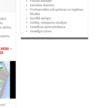
Preces bērniem
Sanitārie dienesti
Profesionālie uzkopšanas un higiēnas
līdzekļi
Sociālā aprūpe
ieka"
Solāriji, iedeguma studijas
tu
Veselības apdrošināšana
ki aktīva
Veselīgs uzturs
enojumu
LVERI –
KS
ecto"