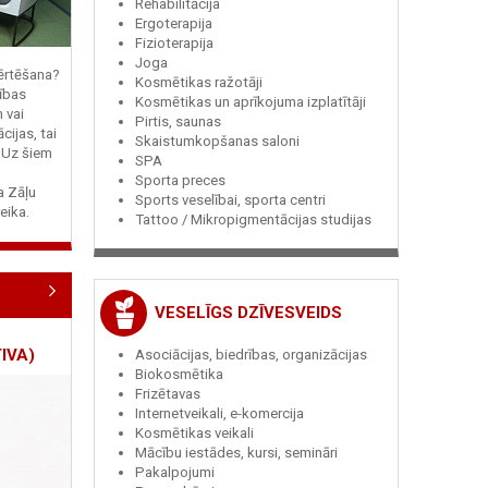
Rehabilitācija
Ergoterapija
Fizioterapija
Joga
vērtēšana?
Kosmētikas ražotāji
ības
Kosmētikas un aprīkojuma izplatītāji
n vai
Pirtis, saunas
cijas, tai
Skaistumkopšanas saloni
? Uz šiem
SPA
Sporta preces
ja Zāļu
Sports veselībai, sporta centri
eika.
Tattoo / Mikropigmentācijas studijas
VESELĪGS DZĪVESVEIDS
IVA)
Asociācijas, biedrības, organizācijas
Biokosmētika
Frizētavas
Internetveikali, e-komercija
Kosmētikas veikali
Mācību iestādes, kursi, semināri
Pakalpojumi