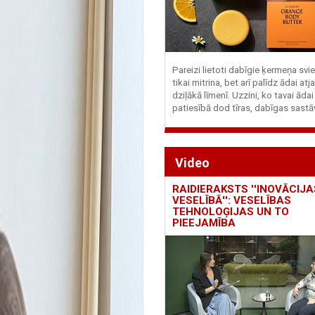
Pareizi lietoti dabīgie ķermeņa svie
tikai mitrina, bet arī palīdz ādai at
dziļākā līmenī. Uzzini, ko tavai ādai
patiesībā dod tīras, dabīgas sastā
Video
RAIDIERAKSTS ''INOVĀCIJA
VESELĪBĀ'': VESELĪBAS
TEHNOLOĢIJAS UN TO
PIEEJAMĪBA