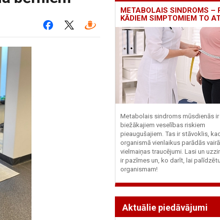
METABOLAIS SINDROMS – 
KĀDIEM SIMPTOMIEM TO A
Metabolais sindroms mūsdienās ir 
biežākajiem veselības riskiem
pieaugušajiem. Tas ir stāvoklis, ka
organismā vienlaikus parādās vairā
vielmaiņas traucējumi. Lasi un uzzi
ir pazīmes un, ko darīt, lai palīdzē
organismam!
Aktuālie piedāvājumi