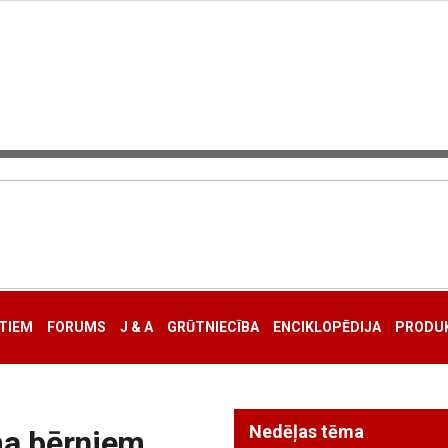
TIEM
FORUMS
J & A
GRŪTNIECĪBA
ENCIKLOPĒDIJA
PRODUK
Nedēļas tēma
ma bērniem