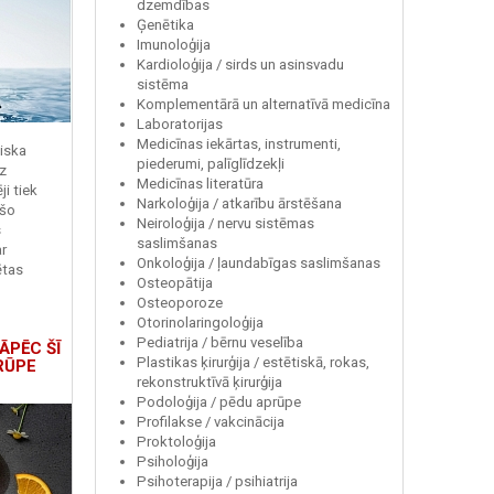
dzemdības
Ģenētika
Imunoloģija
Kardioloģija / sirds un asinsvadu
sistēma
Komplementārā un alternatīvā medicīna
Laboratorijas
Medicīnas iekārtas, instrumenti,
miska
piederumi, palīglīdzekļi
z
Medicīnas literatūra
i tiek
Narkoloģija / atkarību ārstēšana
 šo
Neiroloģija / nervu sistēmas
s
saslimšanas
r
Onkoloģija / ļaundabīgas saslimšanas
ētas
Osteopātija
Osteoporoze
Otorinolaringoloģija
Pediatrija / bērnu veselība
ĀPĒC ŠĪ
Plastikas ķirurģija / estētiskā, rokas,
RŪPE
rekonstruktīvā ķirurģija
Podoloģija / pēdu aprūpe
Profilakse / vakcinācija
Proktoloģija
Psiholoģija
Psihoterapija / psihiatrija