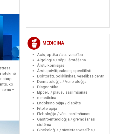
MEDICĪNA
Acis, optika / acu veselība
Algoloģija / sāpju ārstēšana
Ārstu komisijas
 stresa
Ārstu privātprakses, speciālisti
ā ietekmē
Doktorāti, poliklīnikas, veselības centri
r starp
Dermatoloģija / Veneroloģija
ents, ko
Diagnostika
r zemu –
Elpceļu / plaušu saslimšanas
e-medicīna
Endokrinoloģija / diabēts
Fitoterapija
Fleboloģija / vēnu saslimšanas
Gastroenteroloģija / gremošanas
sistēma
Ginekoloģija / sievietes veselība /