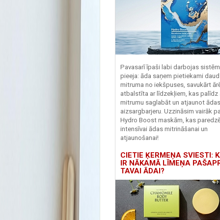
Pavasarī īpaši labi darbojas sistē
pieeja: āda saņem pietiekami daud
mitruma no iekšpuses, savukārt ārēj
atbalstīta ar līdzekļiem, kas palīdz
mitrumu saglabāt un atjaunot āda
aizsargbarjeru.
Uzzināsim vairāk pa
Hydro
Boost
maskām, kas paredz
intensīvai ādas mitrināšanai un
atjaunošanai!
CIETIE ĶERMEŅA SVIESTI: K
IR NĀKAMĀ LĪMEŅA PAŠAP
TAVAI ĀDAI?