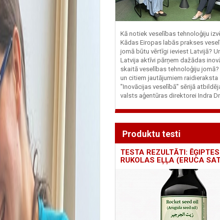
Kā notiek veselības tehnoloģiju iz
Kādas Eiropas labās prakses vesel
jomā būtu vērtīgi ieviest Latvijā? U
Latvija aktīvi pārņem dažādas inovā
skaitā veselības tehnoloģiju jomā
un citiem jautājumiem raidieraksta
"Inovācijas veselībā" sērijā atbildē
valsts aģentūras direktorei Indra Dr
Produktu testi
TESTA REZULTĀTI: ĒĢIPTES
RUKOLAS EĻĻA (ERUCA SAT