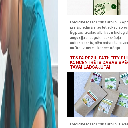
Medicine.lv sadarbībā ar SIA "ZApt
jūnijā piedāvāja testēt auksti spies
Ēģiptes rukolas eļļu, kas ir bioloģis
augu eļļa ar augstu taukskābju,
antioksidantu, sēru saturošu savi
un fitouzturvielu koncentrāciju.
TESTA REZULTĀTI: FITY PU
KONCENTRĒTS DABAS SPĒ
TAVAI LABSAJŪTAI
Medicine.lv sadarbībā ar SIA "Perf