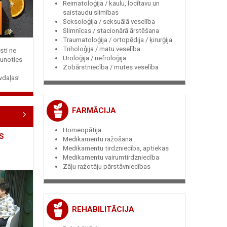
Reimatoloģija / kaulu, locītavu un
saistaudu slimības
Seksoloģija / seksuālā veselība
Slimnīcas / stacionārā ārstēšana
Traumatoloģija / ortopēdija / ķirurģija
Triholoģija / matu veselība
sti ne
Uroloģija / nefroloģija
jaunoties
Zobārstniecība / mutes veselība
vdaļas!
FARMĀCIJA
Homeopātija
S
Medikamentu ražošana
Medikamentu tirdzniecība, aptiekas
Medikamentu vairumtirdzniecība
Zāļu ražotāju pārstāvniecības
REHABILITĀCIJA