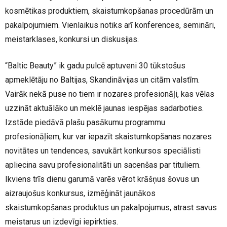
kosmētikas produktiem, skaistumkopšanas procedūrām un
pakalpojumiem. Vienlaikus notiks arī konferences, semināri,
meistarklases, konkursi un diskusijas.
“Baltic Beauty” ik gadu pulcē aptuveni 30 tūkstošus
apmeklētāju no Baltijas, Skandināvijas un citām valstīm.
Vairāk nekā puse no tiem ir nozares profesionāļi, kas vēlas
uzzināt aktuālāko un meklē jaunas iespējas sadarboties.
Izstāde piedāvā plašu pasākumu programmu
profesionāļiem, kur var iepazīt skaistumkopšanas nozares
novitātes un tendences, savukārt konkursos speciālisti
apliecina savu profesionalitāti un sacenšas par tituliem.
Ikviens trīs dienu garumā varēs vērot krāšņus šovus un
aizraujošus konkursus, izmēģināt jaunākos
skaistumkopšanas produktus un pakalpojumus, atrast savus
meistarus un izdevīgi iepirkties.