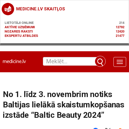
MEDICINE.LV SKAITĻOS
LIETOTĀJI ONLINE
214
AKTĪVIE UZŅĒMUMI
12792
NOZARES RAKSTI
12420
EKSPERTU ATBILDES
21477
Toggle
naviga
No 1. līdz 3. novembrim notiks
Baltijas lielākā skaistumkopšanas
izstāde “Baltic Beauty 2024”