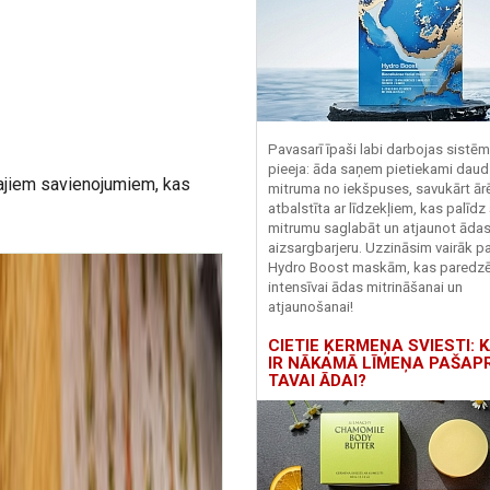
Pavasarī īpaši labi darbojas sistē
pieeja: āda saņem pietiekami daud
najiem savienojumiem, kas
mitruma no iekšpuses, savukārt ārēj
atbalstīta ar līdzekļiem, kas palīdz
mitrumu saglabāt un atjaunot āda
aizsargbarjeru.
Uzzināsim vairāk pa
Hydro
Boost
maskām, kas paredz
intensīvai ādas mitrināšanai un
atjaunošanai!
CIETIE ĶERMEŅA SVIESTI: K
IR NĀKAMĀ LĪMEŅA PAŠAP
TAVAI ĀDAI?