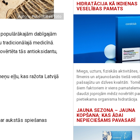
HIDRATĀCIJA KĀ IKDIENAS
VESELĪBAS PAMATS
Autors: Publicitātes foto
no populārākajām dabīgajām
 tradicionālajā medicīnā.
vērtēta tās antioksidantu,
Miegs, uzturs, fiziskās aktivitātes,
ņu eļļu, kas ražota Latvijā
līmenis un atjaunošanās tiešā veid
pašsajūtu un dzīves kvalitāti. Tomē
šiem faktoriem ir viens pamatelem
daudzi joprojām mēdz novērtēt pa
pietiekama organisma hidratācija.
JAUNA SEZONA – JAUNA
KOPŠANA: KAS ĀDAI
ar aukstās spiešanas
NEPIECIEŠAMS PAVASARĪ