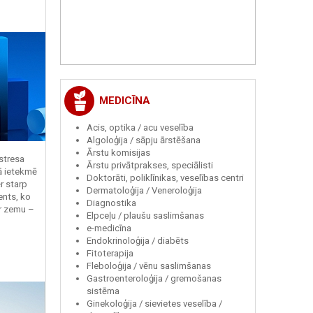
MEDICĪNA
Acis, optika / acu veselība
Algoloģija / sāpju ārstēšana
Ārstu komisijas
 stresa
Ārstu privātprakses, speciālisti
ā ietekmē
Doktorāti, poliklīnikas, veselības centri
r starp
Dermatoloģija / Veneroloģija
ents, ko
Diagnostika
r zemu –
Elpceļu / plaušu saslimšanas
e-medicīna
Endokrinoloģija / diabēts
Fitoterapija
Fleboloģija / vēnu saslimšanas
Gastroenteroloģija / gremošanas
sistēma
Ginekoloģija / sievietes veselība /