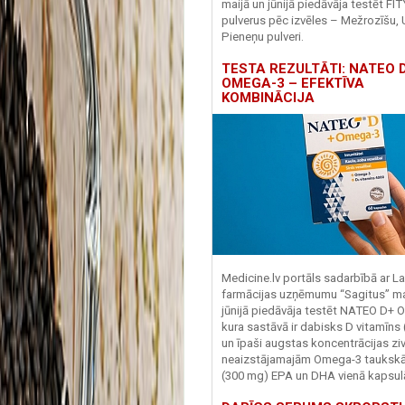
maijā un jūnijā piedāvāja testēt FI
pulverus pēc izvēles – Mežrozīšu, 
Pieneņu pulveri.
TESTA REZULTĀTI: NATEO D
OMEGA-3 – EFEKTĪVA
KOMBINĀCIJA
Medicine.lv portāls sadarbībā ar La
farmācijas uzņēmumu “Sagitus” ma
jūnijā piedāvāja testēt NATEO D+ 
kura sastāvā ir dabisks D vitamīns
un īpaši augstas koncentrācijas zivj
neaizstājamajām Omega-3 tauks
(300 mg) EPA un DHA vienā kapsul