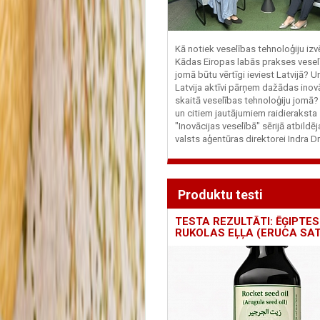
Kā notiek veselības tehnoloģiju iz
Kādas Eiropas labās prakses vesel
jomā būtu vērtīgi ieviest Latvijā? U
Latvija aktīvi pārņem dažādas inovā
skaitā veselības tehnoloģiju jomā
un citiem jautājumiem raidieraksta
"Inovācijas veselībā" sērijā atbildē
valsts aģentūras direktorei Indra Dr
Produktu testi
TESTA REZULTĀTI: ĒĢIPTES
RUKOLAS EĻĻA (ERUCA SAT