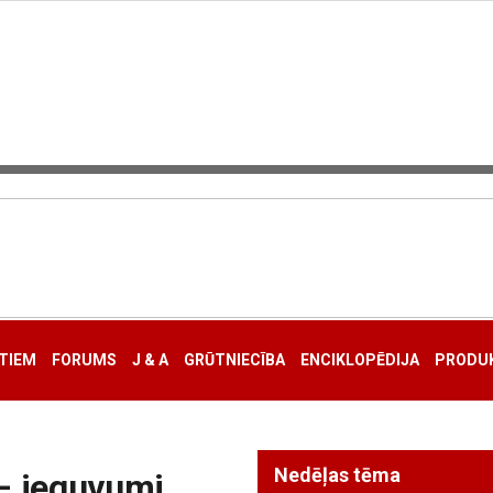
TIEM
FORUMS
J & A
GRŪTNIECĪBA
ENCIKLOPĒDIJA
PRODUK
Nedēļas tēma
– ieguvumi,