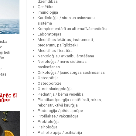
dzemdības
Ģenētika
Imunoloģija
Kardioloģija / sirds un asinsvadu
sistēma
Komplementārā un alternatīvā medicīna
Laboratorijas
Medicīnas iekārtas, instrumenti,
miska
piederumi, palīglīdzekļi
z
Medicīnas literatūra
i tiek
Narkoloģija / atkarību ārstēšana
 šo
Neiroloģija / nervu sistēmas
s
saslimšanas
r
Onkoloģija / ļaundabīgas saslimšanas
ētas
Osteopātija
Osteoporoze
Otorinolaringoloģija
Pediatrija / bērnu veselība
ĀPĒC ŠĪ
Plastikas ķirurģija / estētiskā, rokas,
RŪPE
rekonstruktīvā ķirurģija
Podoloģija / pēdu aprūpe
Profilakse / vakcinācija
Proktoloģija
Psiholoģija
Psihoterapija / psihiatrija