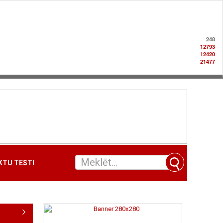
248
12793
12420
21477
TU TESTI