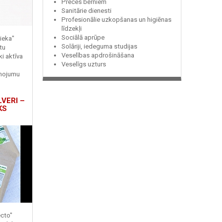
Preces bērniem
Sanitārie dienesti
Profesionālie uzkopšanas un higiēnas
līdzekļi
Sociālā aprūpe
ieka"
Solāriji, iedeguma studijas
tu
Veselības apdrošināšana
ki aktīva
Veselīgs uzturs
enojumu
LVERI –
KS
ecto"