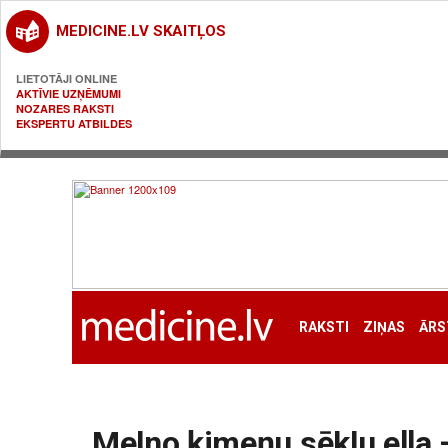
MEDICINE.LV SKAITĻOS
LIETOTĀJI ONLINE
AKTĪVIE UZŅĒMUMI
NOZARES RAKSTI
EKSPERTU ATBILDES
RAKSTI
ZIŅAS
ĀRS
Melno ķimeņu sēklu eļļa 