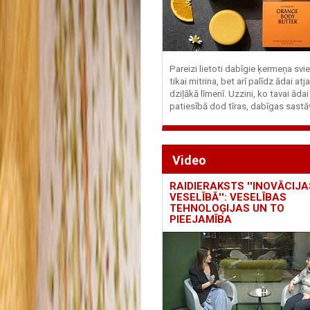
Pareizi lietoti dabīgie ķermeņa svie
tikai mitrina, bet arī palīdz ādai at
dziļākā līmenī. Uzzini, ko tavai ādai
patiesībā dod tīras, dabīgas sastā
Video
RAIDIERAKSTS ''INOVĀCIJA
VESELĪBĀ'': VESELĪBAS
TEHNOLOĢIJAS UN TO
PIEEJAMĪBA