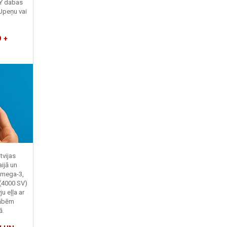
TY dabas
Upeņu vai
 +
tvijas
ijā un
Omega-3,
 (4000 SV)
u eļļa ar
kābēm
ā.