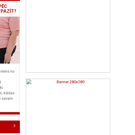
PĒC
TPAZĪT?
viens no
d
ki
ni, kādas
tu savam