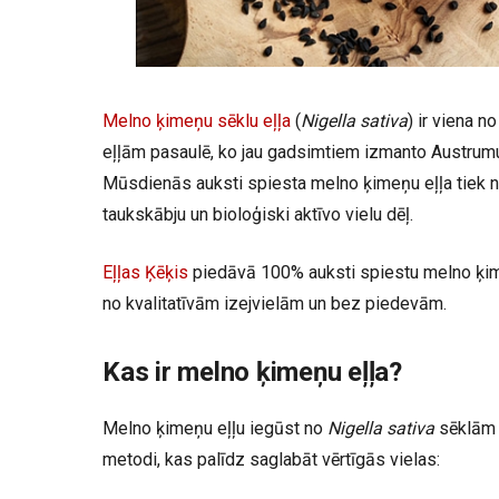
Melno ķimeņu sēklu eļļa
(
Nigella sativa
) ir viena 
eļļām pasaulē, ko jau gadsimtiem izmanto Austrumu
Mūsdienās auksti spiesta melno ķimeņu eļļa tiek no
taukskābju un bioloģiski aktīvo vielu dēļ.
Eļļas Ķēķis
piedāvā 100% auksti spiestu melno ķime
no kvalitatīvām izejvielām un bez piedevām.
Kas ir melno ķimeņu eļļa?
Melno ķimeņu eļļu iegūst no
Nigella sativa
sēklām 
metodi, kas palīdz saglabāt vērtīgās vielas: