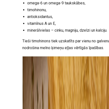
omega-6 un omega-9 taukskābes,
timohinonu,
antioksidantus,
vitamīnus A un E,
minerālvielas – cinku, magniju, dzelzi un kalciju.
Tieši timohinons tiek uzskatīts par vienu no galve
nodrošina melno ķimeņu eļļas vērtīgās īpašības.