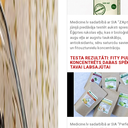
Medicine.lv sadarbībā ar SIA "ZApt
jūnijā piedāvāja testēt auksti spies
Ēģiptes rukolas eļļu, kas ir bioloģis
augu eļļa ar augstu taukskābju,
antioksidantu, sēru saturošu savi
un fitouzturvielu koncentrāciju.
TESTA REZULTĀTI: FITY PU
KONCENTRĒTS DABAS SPĒ
TAVAI LABSAJŪTAI
Medicine.lv sadarbībā ar SIA "Perf