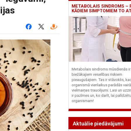
METABOLAIS SINDROMS – 
ijas
KĀDIEM SIMPTOMIEM TO A
Metabolais sindroms mūsdienās ir 
biežākajiem veselības riskiem
pieaugušajiem. Tas ir stāvoklis, ka
organismā vienlaikus parādās vairā
vielmaiņas traucējumi. Lasi un uzzi
ir pazīmes un, ko darīt, lai palīdzē
organismam!
Aktuālie piedāvājumi