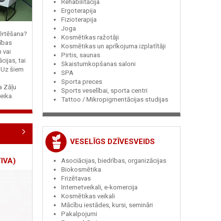
Rehabilitācija
Ergoterapija
Fizioterapija
Joga
vērtēšana?
Kosmētikas ražotāji
ības
Kosmētikas un aprīkojuma izplatītāji
n vai
Pirtis, saunas
cijas, tai
Skaistumkopšanas saloni
? Uz šiem
SPA
Sporta preces
ja Zāļu
Sports veselībai, sporta centri
eika.
Tattoo / Mikropigmentācijas studijas
VESELĪGS DZĪVESVEIDS
IVA)
Asociācijas, biedrības, organizācijas
Biokosmētika
Frizētavas
Internetveikali, e-komercija
Kosmētikas veikali
Mācību iestādes, kursi, semināri
Pakalpojumi