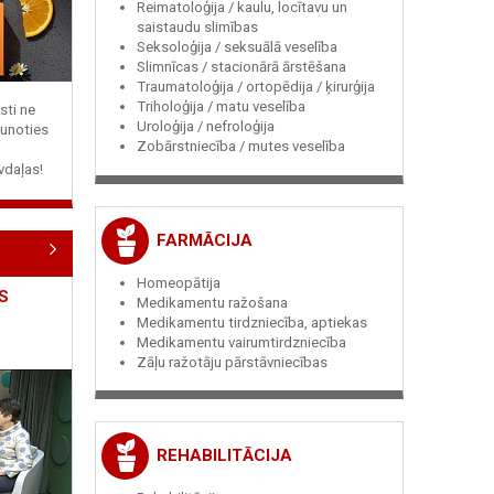
Reimatoloģija / kaulu, locītavu un
saistaudu slimības
Seksoloģija / seksuālā veselība
Slimnīcas / stacionārā ārstēšana
Traumatoloģija / ortopēdija / ķirurģija
Triholoģija / matu veselība
sti ne
Uroloģija / nefroloģija
jaunoties
Zobārstniecība / mutes veselība
vdaļas!
FARMĀCIJA
Homeopātija
S
Medikamentu ražošana
Medikamentu tirdzniecība, aptiekas
Medikamentu vairumtirdzniecība
Zāļu ražotāju pārstāvniecības
REHABILITĀCIJA