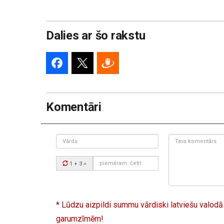
Dalies ar šo rakstu
Komentāri
Vārds
Tavs
komentārs:
Drošības
1 + 3
=
kods:
* Lūdzu aizpildi summu vārdiski latviešu valodā
garumzīmēm!