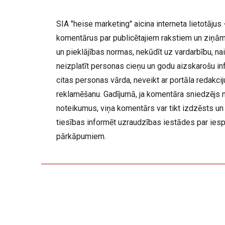
SIA "heise marketing" aicina interneta lietotājus -
komentārus par publicētajiem rakstiem un ziņām,
un pieklājības normas, nekūdīt uz vardarbību, nai
neizplatīt personas cieņu un godu aizskarošu inf
citas personas vārda, neveikt ar portāla redakc
reklamēšanu. Gadījumā, ja komentāra sniedzējs 
noteikumus, viņa komentārs var tikt izdzēsts un 
tiesības informēt uzraudzības iestādes par ies
pārkāpumiem.