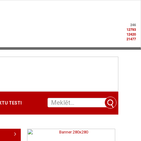
246
12793
12420
21477
TU TESTI