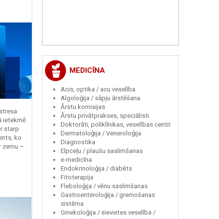
MEDICĪNA
Acis, optika / acu veselība
Algoloģija / sāpju ārstēšana
Ārstu komisijas
 stresa
Ārstu privātprakses, speciālisti
ā ietekmē
Doktorāti, poliklīnikas, veselības centri
r starp
Dermatoloģija / Veneroloģija
ents, ko
Diagnostika
r zemu –
Elpceļu / plaušu saslimšanas
e-medicīna
Endokrinoloģija / diabēts
Fitoterapija
Fleboloģija / vēnu saslimšanas
Gastroenteroloģija / gremošanas
sistēma
Ginekoloģija / sievietes veselība /