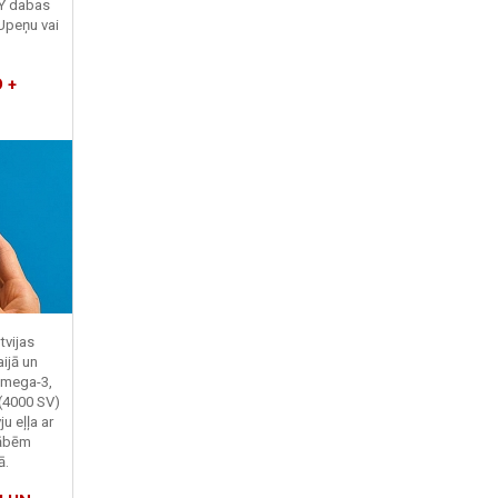
TY dabas
Upeņu vai
 +
tvijas
ijā un
Omega-3,
 (4000 SV)
u eļļa ar
kābēm
ā.