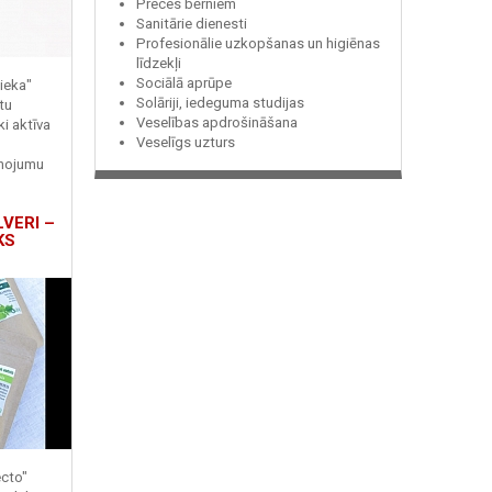
Preces bērniem
Sanitārie dienesti
Profesionālie uzkopšanas un higiēnas
līdzekļi
Sociālā aprūpe
ieka"
Solāriji, iedeguma studijas
tu
Veselības apdrošināšana
ki aktīva
Veselīgs uzturs
enojumu
LVERI –
KS
ecto"