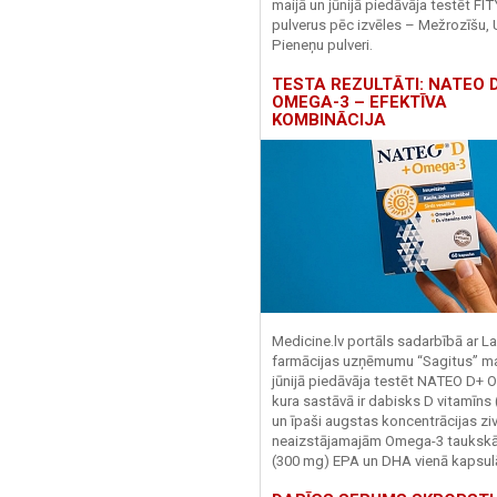
maijā un jūnijā piedāvāja testēt FI
pulverus pēc izvēles – Mežrozīšu, 
Pieneņu pulveri.
TESTA REZULTĀTI: NATEO D
OMEGA-3 – EFEKTĪVA
KOMBINĀCIJA
Medicine.lv portāls sadarbībā ar La
farmācijas uzņēmumu “Sagitus” ma
jūnijā piedāvāja testēt NATEO D+ 
kura sastāvā ir dabisks D vitamīns
un īpaši augstas koncentrācijas zivj
neaizstājamajām Omega-3 tauks
(300 mg) EPA un DHA vienā kapsul