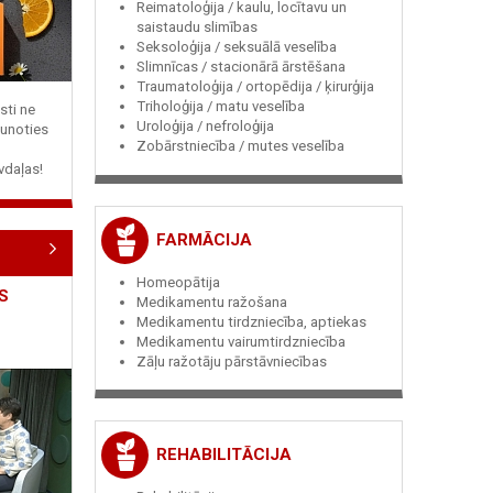
Reimatoloģija / kaulu, locītavu un
saistaudu slimības
Seksoloģija / seksuālā veselība
Slimnīcas / stacionārā ārstēšana
Traumatoloģija / ortopēdija / ķirurģija
Triholoģija / matu veselība
sti ne
Uroloģija / nefroloģija
jaunoties
Zobārstniecība / mutes veselība
vdaļas!
FARMĀCIJA
Homeopātija
S
Medikamentu ražošana
Medikamentu tirdzniecība, aptiekas
Medikamentu vairumtirdzniecība
Zāļu ražotāju pārstāvniecības
REHABILITĀCIJA