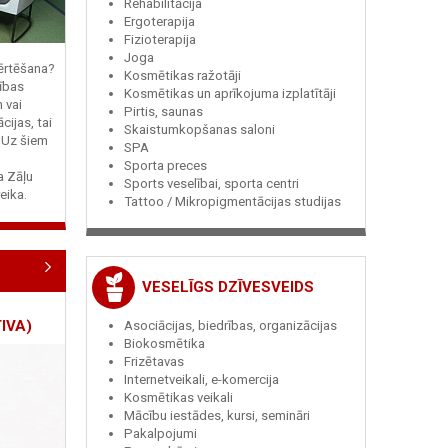
Rehabilitācija
Ergoterapija
Fizioterapija
Joga
vērtēšana?
Kosmētikas ražotāji
ības
Kosmētikas un aprīkojuma izplatītāji
n vai
Pirtis, saunas
cijas, tai
Skaistumkopšanas saloni
? Uz šiem
SPA
Sporta preces
ja Zāļu
Sports veselībai, sporta centri
eika.
Tattoo / Mikropigmentācijas studijas
VESELĪGS DZĪVESVEIDS
IVA)
Asociācijas, biedrības, organizācijas
Biokosmētika
Frizētavas
Internetveikali, e-komercija
Kosmētikas veikali
Mācību iestādes, kursi, semināri
Pakalpojumi