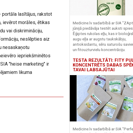
 portāla lasītājus, rakstot
 ievērot morāles, ētikas
Medicine.lv sadarbībā ar SIA "ZApt
jūnijā piedāvāja testēt auksti spies
du vai diskrimināciju,
Ēģiptes rukolas eļļu, kas ir bioloģis
ormāciju, neslēpties aiz
augu eļļa ar augstu taukskābju,
antioksidantu, sēru saturošu savi
iju nesaskaņotu
un fitouzturvielu koncentrāciju.
neievēro iepriekšminētos
TESTA REZULTĀTI: FITY PU
SIA "heise marketing" ir
KONCENTRĒTS DABAS SPĒ
TAVAI LABSAJŪTAI
pējamiem likuma
Medicine.lv sadarbībā ar SIA "Perf