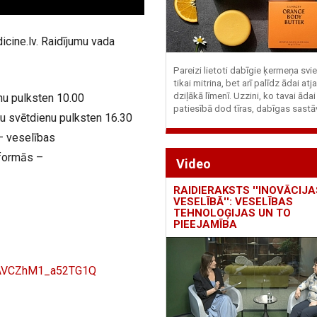
icine.lv. Raidījumu vada
Pareizi lietoti dabīgie ķermeņa svie
tikai mitrina, bet arī palīdz ādai at
dziļākā līmenī. Uzzini, ko tavai ādai
nu pulksten 10.00
patiesībā dod tīras, dabīgas sastā
ru svētdienu pulksten 16.30
 – veselības
atformās –
Video
RAIDIERAKSTS ''INOVĀCIJA
VESELĪBĀ'': VESELĪBAS
TEHNOLOĢIJAS UN TO
PIEEJAMĪBA
AVCZhM1_a52TG1Q