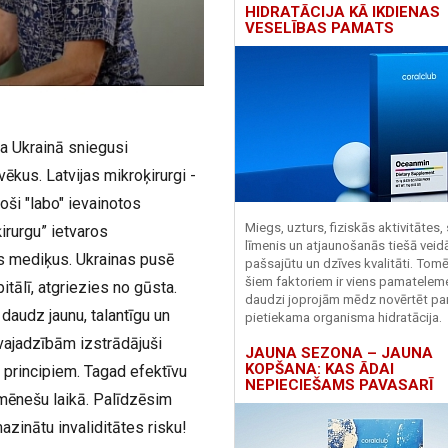
HIDRATĀCIJA KĀ IKDIENAS
VESELĪBAS PAMATS
a Ukrainā sniegusi
vēkus. Latvijas mikroķirurgi -
ši "labo" ievainotos
Miegs, uzturs, fiziskās aktivitātes,
irurgu” ietvaros
līmenis un atjaunošanās tiešā veid
as mediķus. Ukrainas pusē
pašsajūtu un dzīves kvalitāti. Tomē
šiem faktoriem ir viens pamatelem
tālī, atgriezies no gūsta.
daudzi joprojām mēdz novērtēt pa
 daudz jaunu, talantīgu un
pietiekama organisma hidratācija.
 vajadzībām izstrādājuši
JAUNA SEZONA – JAUNA
KOPŠANA: KAS ĀDAI
 principiem. Tagad efektīvu
NEPIECIEŠAMS PAVASARĪ
 mēnešu laikā. Palīdzēsim
azinātu invaliditātes risku!