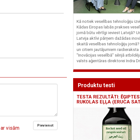
Kā notiek veselības tehnoloģiju iz
Kādas Eiropas labās prakses vesel
jomā būtu vērtīgi ieviest Latvijā? U
Latvija aktīvi pārņem dažādas inovā
skaitā veselības tehnoloģiju jomā
un citiem jautājumiem raidieraksta
"Inovācijas veselībā" sērijā atbildē
valsts aģentūras direktorei Indra Dr
Produktu testi
TESTA REZULTĀTI: ĒĢIPTES
RUKOLAS EĻĻA (ERUCA SAT
Pievienot
 ar visām