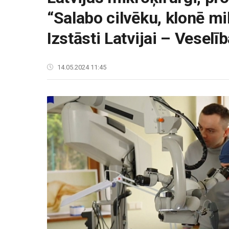
“Salabo cilvēku, klonē mi
Izstāsti Latvijai – Veselī
14.05.2024 11:45