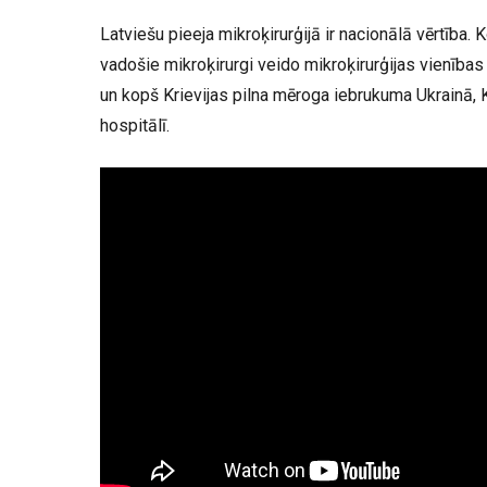
Latviešu pieeja mikroķirurģijā ir nacionālā vērtība.
vadošie mikroķirurgi veido mikroķirurģijas vienības 
un kopš Krievijas pilna mēroga iebrukuma Ukrainā, K
hospitālī.