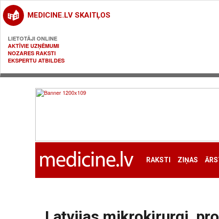
MEDICINE.LV SKAITĻOS
LIETOTĀJI ONLINE
AKTĪVIE UZŅĒMUMI
NOZARES RAKSTI
EKSPERTU ATBILDES
RAKSTI
ZIŅAS
ĀRS
Latvijas mikroķirurgi, p