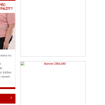
PĒC
TPAZĪT?
viens no
d
ki
ni, kādas
tu savam