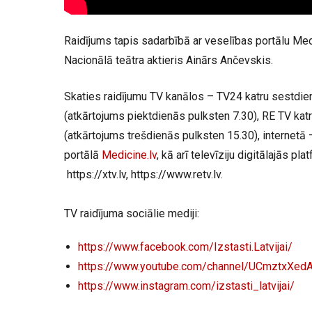
Raidījums tapis sadarbībā ar veselības portālu Med
Nacionālā teātra aktieris Ainārs Ančevskis.
Skaties raidījumu TV kanālos – TV24 katru sestdie
(atkārtojums piektdienās pulksten 7.30), RE TV kat
(atkārtojums trešdienās pulksten 15.30), internetā
portālā
Medicine.lv
, kā arī televīziju digitālajās pl
https://xtv.lv, https://www.retv.lv.
TV raidījuma sociālie mediji:
https://www.facebook.com/Izsta
sti.Latvijai/
https://www.youtube.com/channe
l/UCmztxXed
https://www.instagram.com/izst
asti_latvijai/