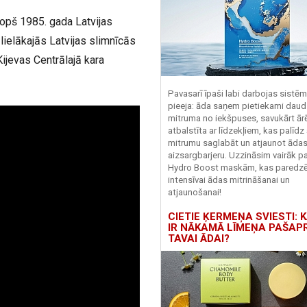
 Kopš 1985. gada Latvijas
lielākajās Latvijas slimnīcās
ijevas Centrālajā kara
Pavasarī īpaši labi darbojas sistē
pieeja: āda saņem pietiekami daud
mitruma no iekšpuses, savukārt ārēj
atbalstīta ar līdzekļiem, kas palīdz
mitrumu saglabāt un atjaunot āda
aizsargbarjeru.
Uzzināsim vairāk pa
Hydro
Boost
maskām, kas paredz
intensīvai ādas mitrināšanai un
atjaunošanai!
CIETIE ĶERMEŅA SVIESTI: K
IR NĀKAMĀ LĪMEŅA PAŠAP
TAVAI ĀDAI?