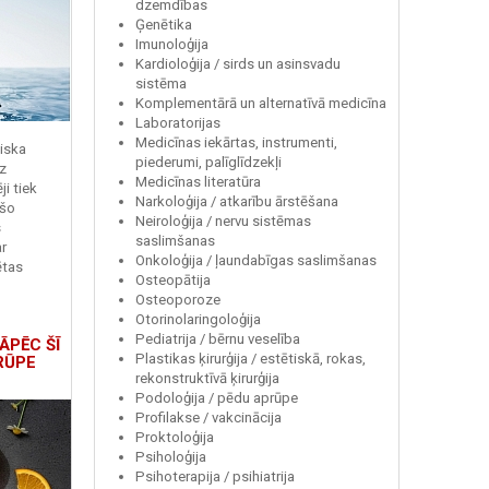
dzemdības
Ģenētika
Imunoloģija
Kardioloģija / sirds un asinsvadu
sistēma
Komplementārā un alternatīvā medicīna
Laboratorijas
Medicīnas iekārtas, instrumenti,
miska
piederumi, palīglīdzekļi
z
Medicīnas literatūra
i tiek
Narkoloģija / atkarību ārstēšana
 šo
Neiroloģija / nervu sistēmas
s
saslimšanas
r
Onkoloģija / ļaundabīgas saslimšanas
ētas
Osteopātija
Osteoporoze
Otorinolaringoloģija
Pediatrija / bērnu veselība
ĀPĒC ŠĪ
Plastikas ķirurģija / estētiskā, rokas,
RŪPE
rekonstruktīvā ķirurģija
Podoloģija / pēdu aprūpe
Profilakse / vakcinācija
Proktoloģija
Psiholoģija
Psihoterapija / psihiatrija