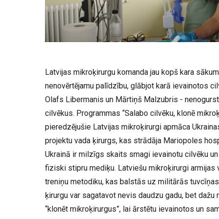
Latvijas mikroķirurgu komanda jau kopš kara sākum
nenovērtējamu palīdzību, glābjot karā ievainotos cil
Olafs Libermanis un Mārtiņš Malzubris - nenogursto
cilvēkus. Programmas “Salabo cilvēku, klonē mikroķ
pieredzējušie Latvijas mikroķirurgi apmāca Ukrain
projektu vada ķirurgs, kas strādāja Mariopoles hospi
Ukrainā ir milzīgs skaits smagi ievainotu cilvēku un
fiziski stipru mediķu. Latviešu mikroķirurgi armijas
treniņu metodiku, kas balstās uz militārās tuvcīņas
ķirurgu var sagatavot nevis daudzu gadu, bet dažu
“klonēt mikroķirurgus”, lai ārstētu ievainotos un sam