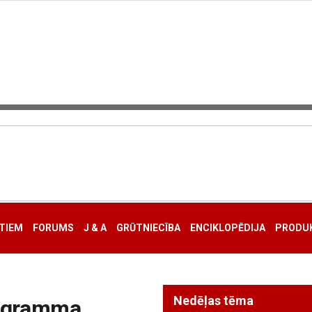
TIEM
FORUMS
J & A
GRŪTNIECĪBA
ENCIKLOPĒDIJA
PRODUK
Nedēļas tēma
rogramma