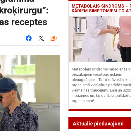
METABOLAIS SINDROMS – 
kroķirurgu”:
KĀDIEM SIMPTOMIEM TO A
bas receptes
Metabolais sindroms mūsdienās ir 
biežākajiem veselības riskiem
pieaugušajiem. Tas ir stāvoklis, ka
organismā vienlaikus parādās vairā
vielmaiņas traucējumi. Lasi un uzzi
ir pazīmes un, ko darīt, lai palīdzē
organismam!
Aktuālie piedāvājumi