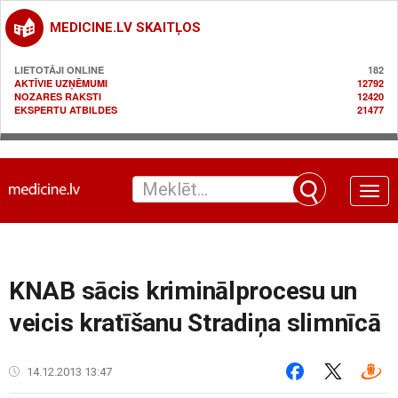
MEDICINE.LV SKAITĻOS
LIETOTĀJI ONLINE
182
AKTĪVIE UZŅĒMUMI
12792
NOZARES RAKSTI
12420
EKSPERTU ATBILDES
21477
Toggle
naviga
KNAB sācis kriminālprocesu un
veicis kratīšanu Stradiņa slimnīcā
14.12.2013 13:47