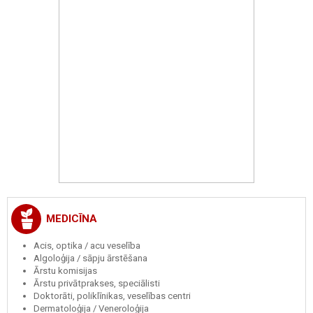
MEDICĪNA
Acis, optika / acu veselība
Algoloģija / sāpju ārstēšana
Ārstu komisijas
Ārstu privātprakses, speciālisti
Doktorāti, poliklīnikas, veselības centri
Dermatoloģija / Veneroloģija