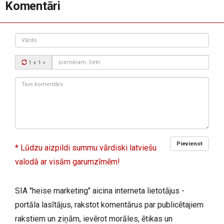
Komentāri
Vārds
Drošības
1 + 1
=
kods:
Tavs
komentārs:
Pievienot
* Lūdzu aizpildi summu vārdiski latviešu
valodā ar visām garumzīmēm!
SIA "heise marketing" aicina interneta lietotājus -
portāla lasītājus, rakstot komentārus par publicētajiem
rakstiem un ziņām, ievērot morāles, ētikas un