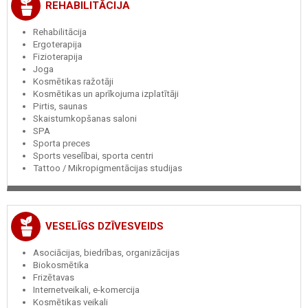
REHABILITĀCIJA
Rehabilitācija
Ergoterapija
Fizioterapija
Joga
Kosmētikas ražotāji
Kosmētikas un aprīkojuma izplatītāji
Pirtis, saunas
Skaistumkopšanas saloni
SPA
Sporta preces
Sports veselībai, sporta centri
Tattoo / Mikropigmentācijas studijas
VESELĪGS DZĪVESVEIDS
Asociācijas, biedrības, organizācijas
Biokosmētika
Frizētavas
Internetveikali, e-komercija
Kosmētikas veikali