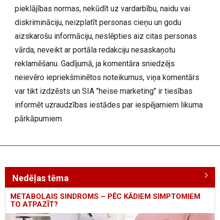
pieklājības normas, nekūdīt uz vardarbību, naidu vai
diskrimināciju, neizplatīt personas cieņu un godu
aizskarošu informāciju, neslēpties aiz citas personas
vārda, neveikt ar portāla redakciju nesaskaņotu
reklamēšanu. Gadījumā, ja komentāra sniedzējs
neievēro iepriekšminētos noteikumus, viņa komentārs
var tikt izdzēsts un SIA "heise marketing" ir tiesības
informēt uzraudzības iestādes par iespējamiem likuma
pārkāpumiem.
Nedēļas tēma
METABOLAIS SINDROMS – PĒC KĀDIEM SIMPTOMIEM
TO ATPAZĪT?