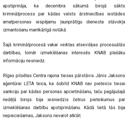
apstiprināja, ka decembra sākumā birojā sākts
kriminālprocess par kādas valsts ārstniecības iestādes
amatpersonas iespējamu ļaunprātīgu dienesta stāvokļa
izmantošanu mantkārīgā nolūkā.
Šajā kriminālprocesā vakar veiktas atsevišķas procesuālās
darbības, tomēr izmeklēšanas interesēs KNAB plašāku
informāciju nesniedz.
Rīgas pilsētas Centra rajona tiesas pārstāvis Jānis Jaksons
aģentūrai LETA teica, ka šobrīd KNAB nav pieteicis tiesai
sankciju par kādas personas apcietināšanu, taču pagājušajā
nedēļā birojs bija iesniedzis četrus pieteikumus par
izmeklēšanas darbību apstiprināšanu. Kādā lietā tās bija
nepieciešamas, Jaksons nevarot atklāt.