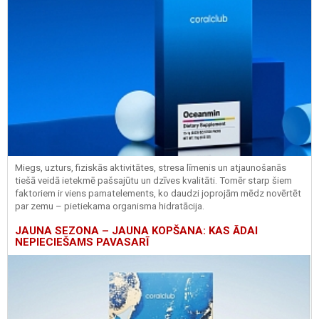
Miegs, uzturs, fiziskās aktivitātes, stresa līmenis un atjaunošanās
tiešā veidā ietekmē pašsajūtu un dzīves kvalitāti. Tomēr starp šiem
faktoriem ir viens pamatelements, ko daudzi joprojām mēdz novērtēt
par zemu – pietiekama organisma hidratācija.
JAUNA SEZONA – JAUNA KOPŠANA: KAS ĀDAI
NEPIECIEŠAMS PAVASARĪ