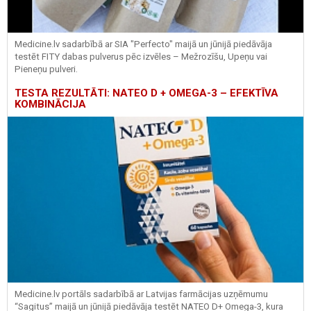
Medicine.lv sadarbībā ar SIA "Perfecto" maijā un jūnijā piedāvāja
testēt FITY dabas pulverus pēc izvēles – Mežrozīšu, Upeņu vai
Pieneņu pulveri.
TESTA REZULTĀTI: NATEO D + OMEGA-3 – EFEKTĪVA
KOMBINĀCIJA
Medicine.lv portāls sadarbībā ar Latvijas farmācijas uzņēmumu
“Sagitus” maijā un jūnijā piedāvāja testēt NATEO D+ Omega-3, kura