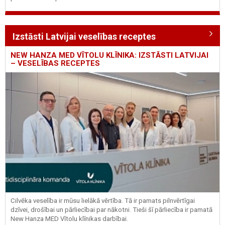
Izstāsti Latvijai veselības receptes
NEW HANZA MED VĪTOLU KLĪNIKA: IZSTĀSTI LATVIJAI
– VESELĪBAS RECEPTES
Cilvēka veselība ir mūsu lielākā vērtība. Tā ir pamats pilnvērtīgai
dzīvei, drošībai un pārliecībai par nākotni. Tieši šī pārliecība ir pamatā
New Hanza MED Vītolu klīnikas darbībai.