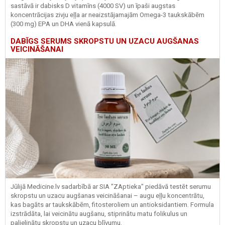
sastāvā ir dabisks D vitamīns (4000 SV) un īpaši augstas
koncentrācijas zivju eļļa ar neaizstājamajām Omega-3 taukskābēm
(300 mg) EPA un DHA vienā kapsulā.
DABĪGS SERUMS SKROPSTU UN UZACU AUGŠANAS
VEICINĀŠANAI
Jūlijā Medicine.lv sadarbībā ar SIA "ZAptieka" piedāvā testēt serumu
skropstu un uzacu augšanas veicināšanai – augu eļļu koncentrātu,
kas bagāts ar taukskābēm, fitosteroliem un antioksidantiem. Formula
izstrādāta, lai veicinātu augšanu, stiprinātu matu folikulus un
palielinātu skropstu un uzacu blīvumu.