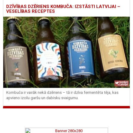
DZĪVĪBAS DZĒRIENS KOMBUČA: IZSTĀSTI LATVIJAI –
VESELĪBAS RECEPTES
Kombuča ir vairāk nekā dzēriens – tā ir dzīva fermentēta tēja, kas
apvieno izcilu garšu un dabisku svaigumu.