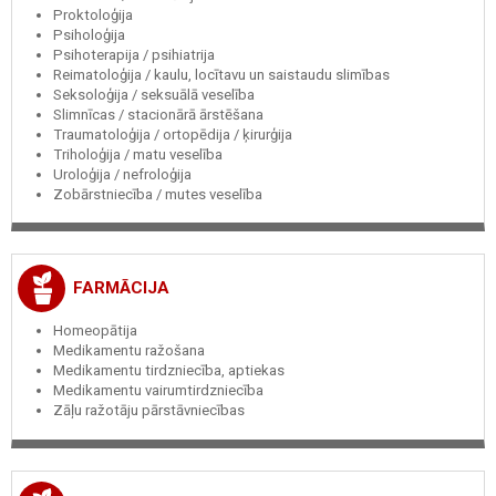
Proktoloģija
Psiholoģija
Psihoterapija / psihiatrija
Reimatoloģija / kaulu, locītavu un saistaudu slimības
Seksoloģija / seksuālā veselība
Slimnīcas / stacionārā ārstēšana
Traumatoloģija / ortopēdija / ķirurģija
Triholoģija / matu veselība
Uroloģija / nefroloģija
Zobārstniecība / mutes veselība
FARMĀCIJA
Homeopātija
Medikamentu ražošana
Medikamentu tirdzniecība, aptiekas
Medikamentu vairumtirdzniecība
Zāļu ražotāju pārstāvniecības