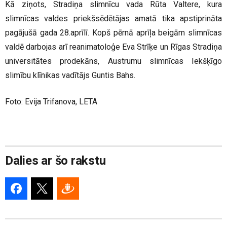
Kā ziņots, Stradiņa slimnīcu vada Rūta Valtere, kura
slimnīcas valdes priekšsēdētājas amatā tika apstiprināta
pagājušā gada 28.aprīlī. Kopš pērnā aprīļa beigām slimnīcas
valdē darbojas arī reanimatoloģe Eva Strīķe un Rīgas Stradiņa
universitātes prodekāns, Austrumu slimnīcas Iekšķīgo
slimību klīnikas vadītājs Guntis Bahs.
Foto: Evija Trifanova, LETA
Dalies ar šo rakstu