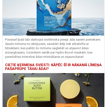
Pavasarī īpaši labi darbojas sistēmiska pieeja: āda saņem pietiekami
daudz mitruma no iekšpuses, savukārt ārēji tiek atbalstīta ar
līdzekļiem, kas palīdz šo mitrumu saglabāt un atjaunot ādas
aizsargbarjeru.
Uzzināsim vairāk par
Hydro
Boost
maskām, kas
paredzētas intensīvai ādas mitrināšanai un atjaunošanai!
CIETIE ĶERMEŅA SVIESTI: KĀPĒC ŠĪ IR NĀKAMĀ LĪMEŅA
PAŠAPRŪPE TAVAI ĀDAI?