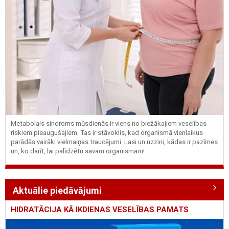
Metabolais sindroms mūsdienās ir viens no biežākajiem veselības
riskiem pieaugušajiem. Tas ir stāvoklis, kad organismā vienlaikus
parādās vairāki vielmaiņas traucējumi. Lasi un uzzini, kādas ir pazīmes
un, ko darīt, lai palīdzētu savam organismam!
Aktuālie piedāvājumi
HIDRATĀCIJA KĀ IKDIENAS VESELĪBAS PAMATS