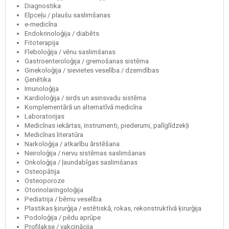
Diagnostika
Elpceļu / plaušu saslimšanas
e-medicīna
Endokrinoloģija / diabēts
Fitoterapija
Fleboloģija / vēnu saslimšanas
Gastroenteroloģija / gremošanas sistēma
Ginekoloģija / sievietes veselība / dzemdības
Ģenētika
Imunoloģija
Kardioloģija / sirds un asinsvadu sistēma
Komplementārā un alternatīvā medicīna
Laboratorijas
Medicīnas iekārtas, instrumenti, piederumi, palīglīdzekļi
Medicīnas literatūra
Narkoloģija / atkarību ārstēšana
Neiroloģija / nervu sistēmas saslimšanas
Onkoloģija / ļaundabīgas saslimšanas
Osteopātija
Osteoporoze
Otorinolaringoloģija
Pediatrija / bērnu veselība
Plastikas ķirurģija / estētiskā, rokas, rekonstruktīvā ķirurģija
Podoloģija / pēdu aprūpe
Profilakse / vakcinācija