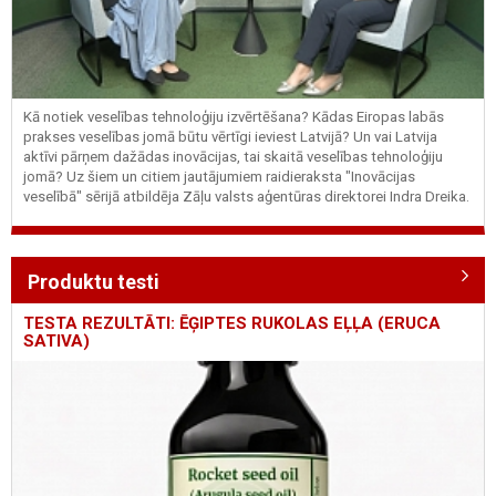
Kā notiek veselības tehnoloģiju izvērtēšana? Kādas Eiropas labās
prakses veselības jomā būtu vērtīgi ieviest Latvijā? Un vai Latvija
aktīvi pārņem dažādas inovācijas, tai skaitā veselības tehnoloģiju
jomā? Uz šiem un citiem jautājumiem raidieraksta "Inovācijas
veselībā" sērijā atbildēja Zāļu valsts aģentūras direktorei Indra Dreika.
Produktu testi
TESTA REZULTĀTI: ĒĢIPTES RUKOLAS EĻĻA (ERUCA
SATIVA)