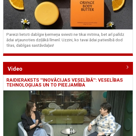
Pareizi lietoti dabīgie ķermeņa sviesti ne tikai mitrina, bet arī palīdz
ādai atjaunoties dziļākā līmenī. Uzzini, ko tavai ādai patiesībā dod
tīras, dabīgas sastāvdaļas!
Video
RAIDIERAKSTS ''INOVĀCIJAS VESELĪBĀ'': VESELĪBAS
TEHNOLOĢIJAS UN TO PIEEJAMĪBA