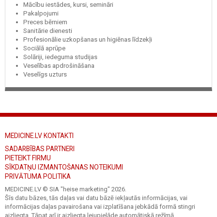
Mācību iestādes, kursi, semināri
Pakalpojumi
Preces bērniem
Sanitārie dienesti
Profesionālie uzkopšanas un higiēnas līdzekļi
Sociālā aprūpe
Solāriji, iedeguma studijas
Veselības apdrošināšana
Veselīgs uzturs
MEDICINE.LV KONTAKTI
SADARBĪBAS PARTNERI
PIETEIKT FIRMU
SĪKDATŅU IZMANTOŠANAS NOTEIKUMI
PRIVĀTUMA POLITIKA
MEDICINE.LV © SIA "heise marketing"
2026.
Šīs datu bāzes, tās daļas vai datu bāzē iekļautās informācijas, vai
informācijas daļas pavairošana vai izplatīšana jebkādā formā stingri
aizliegta. Tāpat arī ir aizliegta lejupielāde automātiskā režīmā.