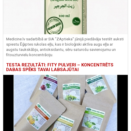
Medicine.lv sadarbībā ar SIA "ZAptieka" jūnijā piedāvāja testēt auksti
spiestu Ēģiptes rukolas eļļu, kas ir bioloģiski aktīva augu eļļa ar
augstu taukskābju, antioksidantu, sēru saturošu savienojumu un
fitouzturvielu koncentrāciju.
TESTA REZULTĀTI: FITY PULVERI – KONCENTRĒTS
DABAS SPĒKS TAVAI LABSAJŪTAI