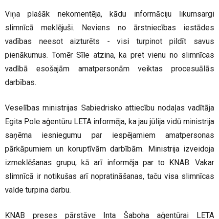
Viņa plašāk nekomentēja, kādu informāciju likumsargi
slimnīcā meklējuši. Neviens no ārstniecības iestādes
vadības neesot aizturēts - visi turpinot pildīt savus
pienākumus. Tomēr Sīle atzina, ka pret vienu no slimnīcas
vadībā esošajām amatpersonām veiktas procesuālās
darbības.
Veselības ministrijas Sabiedrisko attiecību nodaļas vadītāja
Egita Pole aģentūru LETA informēja, ka jau jūlija vidū ministrija
saņēma iesniegumu par iespējamiem amatpersonas
pārkāpumiem un koruptīvām darbībām. Ministrija izveidoja
izmeklēšanas grupu, kā arī informēja par to KNAB. Vakar
slimnīcā ir notikušas arī nopratināšanas, taču visa slimnīcas
valde turpina darbu.
KNAB preses pārstāve Inta Šaboha aģentūrai LETA