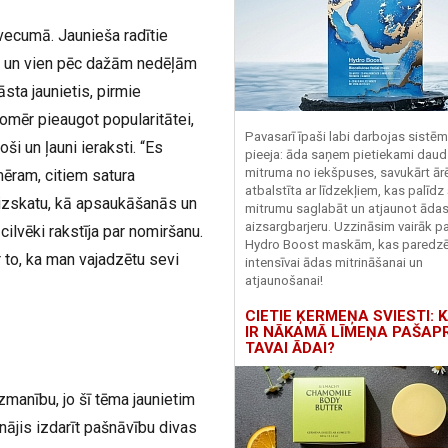
 vecumā. Jaunieša radītie
dū, un vien pēc dažām nedēļām
āsta jaunietis, pirmie
tomēr pieaugot popularitātei,
Pavasarī īpaši labi darbojas sistē
i un ļauni ieraksti. “Es
pieeja: āda saņem pietiekami daud
mitruma no iekšpuses, savukārt ārēj
emēram, citiem satura
atbalstīta ar līdzekļiem, kas palīdz
r izskatu, kā apsaukāšanās un
mitrumu saglabāt un atjaunot āda
aizsargbarjeru.
Uzzināsim vairāk pa
 cilvēki rakstīja par nomiršanu.
Hydro
Boost
maskām, kas paredz
 to, ka man vajadzētu sevi
intensīvai ādas mitrināšanai un
atjaunošanai!
CIETIE ĶERMEŅA SVIESTI: K
IR NĀKAMĀ LĪMEŅA PAŠAP
TAVAI ĀDAI?
manību, jo šī tēma jaunietim
ājis izdarīt pašnāvību divas