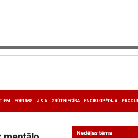
TIEM
FORUMS
J & A
GRŪTNIECĪBA
ENCIKLOPĒDIJA
PRODUK
Nedēļas tēma
z mentālo