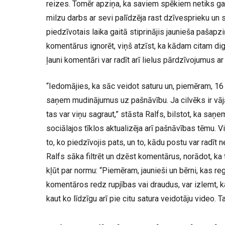
reizes. Tomēr apziņa, ka saviem spēkiem netiks gal
milzu darbs ar sevi palīdzēja rast dzīvesprieku un st
piedzīvotais laika gaitā stiprinājis jaunieša pašapz
komentārus ignorēt, viņš atzīst, ka kādam citam dig
ļauni komentāri var radīt arī lielus pārdzīvojumu
“Iedomājies, ka sāc veidot saturu un, piemēram, 16
saņem mudinājumus uz pašnāvību. Ja cilvēks ir vājāk
tas var viņu sagraut,” stāsta Ralfs, bilstot, ka sa
sociālajos tīklos aktualizēja arī pašnāvības tēmu. V
to, ko piedzīvojis pats, un to, kādu postu var radīt
Ralfs sāka filtrēt un dzēst komentārus, norādot, k
kļūt par normu: “Piemēram, jaunieši un bērni, kas r
komentāros redz rupjības vai draudus, var izlemt, ka 
kaut ko līdzīgu arī pie citu satura veidotāju video. T