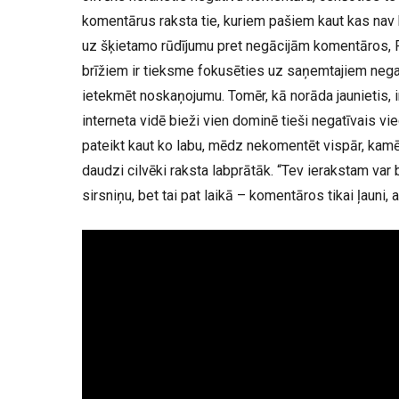
komentārus raksta tie, kuriem pašiem kaut kas nav 
uz šķietamo rūdījumu pret negācijām komentāros, Ra
brīžiem ir tieksme fokusēties uz saņemtajiem negat
ietekmēt noskaņojumu. Tomēr, kā norāda jaunietis, ir
interneta vidē bieži vien dominē tieši negatīvais vied
pateikt kaut ko labu, mēdz nekomentēt vispār, kam
daudzi cilvēki raksta labprātāk. “Tev ierakstam var
sirsniņu, bet tai pat laikā – komentāros tikai ļauni, a