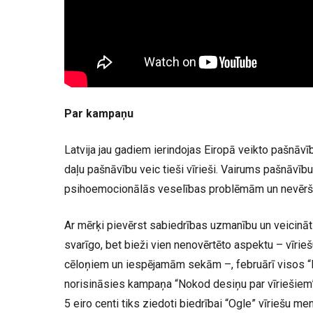
Par kampaņu
Latvija jau gadiem ierindojas Eiropā veikto pašnāvī
daļu pašnāvību veic tieši vīrieši. Vairums pašnāvību 
psihoemocionālās veselības problēmām un nevērša
Ar mērķi pievērst sabiedrības uzmanību un veicināt
svarīgo, bet bieži vien nenovērtēto aspektu – vīri
cēloņiem un iespējamām sekām –, februārī visos “
norisināsies kampaņa “Nokod desiņu par vīriešiem”
5 eiro centi tiks ziedoti biedrībai “Ogle” vīriešu m