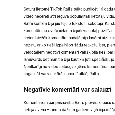
Saturu lietotnē TikTok Ralfs sāka publicēt 16 gadu
video necerēti ātri ieguva popularitāti lietotāju vi
Ralfa kontam bija jau teju 5 tūkstoši sekotāju. Kā st
komentāri no svešiniekiem bijuši visnotaļ pozitīvi, 
arvien biežāk komentāru sadaļā bija lasāmi aizskaroš
nezinu, ar ko tieši izpelnījos šādu reakciju, bet, pi
veidotājiem negatīvi komentāri vairāk bija tieši pa
lamuvārdi, bet man tie bija kaut kā ļoti specifiski, jo
Neatkarīgi no video satura, saņēmu komentārus par
nogalināt vai vienkārši nomirt,” atklāj Ralfs.
Negatīvie komentāri var salauzt
Komentāriem par pašnāvību Ralfs pievērsa īpašu uz
nebija sveša – pirms dažiem gadiem viņš bija mēģin