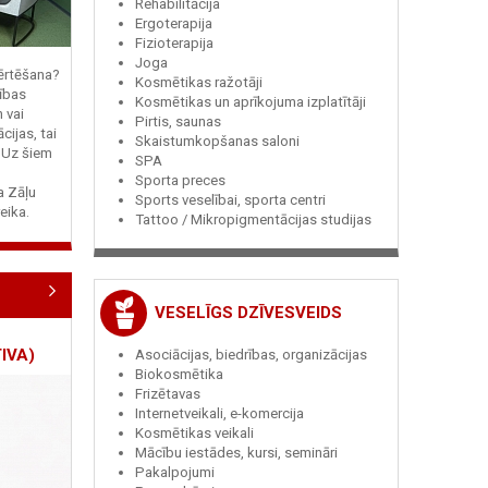
Rehabilitācija
Ergoterapija
Fizioterapija
Joga
vērtēšana?
Kosmētikas ražotāji
ības
Kosmētikas un aprīkojuma izplatītāji
n vai
Pirtis, saunas
cijas, tai
Skaistumkopšanas saloni
? Uz šiem
SPA
Sporta preces
ja Zāļu
Sports veselībai, sporta centri
eika.
Tattoo / Mikropigmentācijas studijas
VESELĪGS DZĪVESVEIDS
IVA)
Asociācijas, biedrības, organizācijas
Biokosmētika
Frizētavas
Internetveikali, e-komercija
Kosmētikas veikali
Mācību iestādes, kursi, semināri
Pakalpojumi