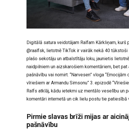
Digitālā satura veidotājam Ralfam Kārkliņam, kurš
@raalfsk, lietotnē TikTok ir vairāk nekā 40 tūkstoš
plašo sekotāju un atbalstītāju loku, jaunietis lietot
naidpilniem un aizskarošiem komentāriem, bet pat 
pašnāvību vai nomirt. “Narvesen” vloga “Emocijām 
vīriešiem ar Armandu Simsonu” 3. epizodē “Vīrieši
Ralfs atklāj, kādu ietekmi uz mentālo veselību un p
komentāri internetā un cik lielu postu tie patiesībā 
Pirmie slavas brīži mijas ar aicin
pašnāvību