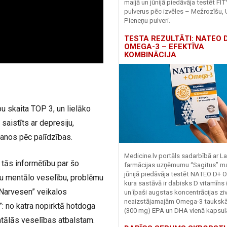
maijā un jūnijā piedāvāja testēt FI
pulverus pēc izvēles – Mežrozīšu, 
Pieneņu pulveri.
TESTA REZULTĀTI: NATEO D
OMEGA-3 – EFEKTĪVA
KOMBINĀCIJA
bu skaita TOP 3, un lielāko
saistīts ar depresiju,
nos pēc palīdzības.
Medicine.lv portāls sadarbībā ar La
 tās informētību par šo
farmācijas uzņēmumu “Sagitus” ma
jūnijā piedāvāja testēt NATEO D+ 
ešu mentālo veselību, problēmu
kura sastāvā ir dabisks D vitamīns
Narvesen” veikalos
un īpaši augstas koncentrācijas zivj
neaizstājamajām Omega-3 tauks
: no katra nopirktā hotdoga
(300 mg) EPA un DHA vienā kapsul
entālās veselības atbalstam.