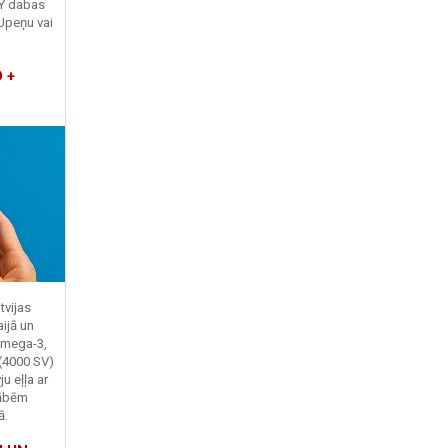
TY dabas
Upeņu vai
 +
tvijas
ijā un
Omega-3,
 (4000 SV)
u eļļa ar
kābēm
ā.