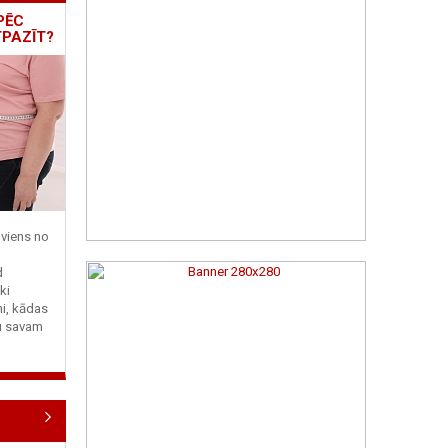
PĒC
TPAZĪT?
viens no
d
ki
ni, kādas
tu savam