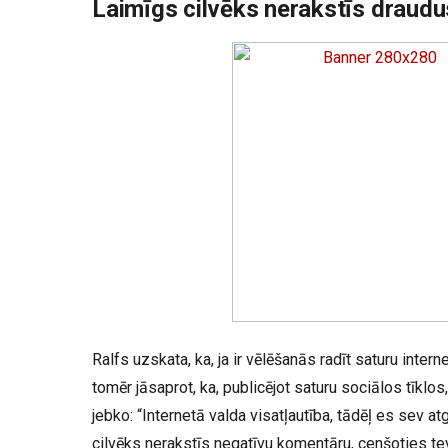
Laimīgs cilvēks nerakstīs draudu
Ralfs uzskata, ka, ja ir vēlēšanās radīt saturu internet
tomēr jāsaprot, ka, publicējot saturu sociālos tīklos,
jebko: “Internetā valda visatļautība, tādēļ es sev a
cilvēks nerakstīs negatīvu komentāru, cenšoties te