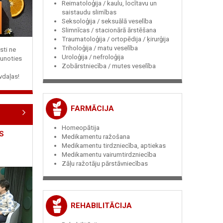
Reimatoloģija / kaulu, locītavu un
saistaudu slimības
Seksoloģija / seksuālā veselība
Slimnīcas / stacionārā ārstēšana
Traumatoloģija / ortopēdija / ķirurģija
Triholoģija / matu veselība
sti ne
Uroloģija / nefroloģija
jaunoties
Zobārstniecība / mutes veselība
vdaļas!
FARMĀCIJA
Homeopātija
S
Medikamentu ražošana
Medikamentu tirdzniecība, aptiekas
Medikamentu vairumtirdzniecība
Zāļu ražotāju pārstāvniecības
REHABILITĀCIJA