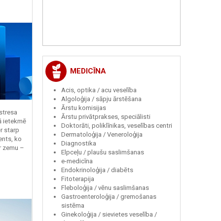
MEDICĪNA
Acis, optika / acu veselība
Algoloģija / sāpju ārstēšana
Ārstu komisijas
 stresa
Ārstu privātprakses, speciālisti
ā ietekmē
Doktorāti, poliklīnikas, veselības centri
r starp
Dermatoloģija / Veneroloģija
ents, ko
Diagnostika
r zemu –
Elpceļu / plaušu saslimšanas
e-medicīna
Endokrinoloģija / diabēts
Fitoterapija
Fleboloģija / vēnu saslimšanas
Gastroenteroloģija / gremošanas
sistēma
Ginekoloģija / sievietes veselība /