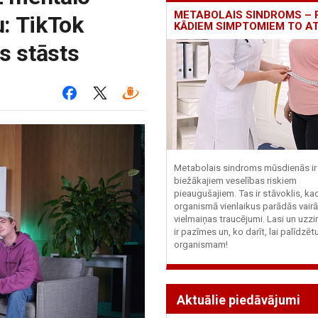
METABOLAIS SINDROMS – 
: TikTok
KĀDIEM SIMPTOMIEM TO A
s stāsts
Metabolais sindroms mūsdienās ir 
biežākajiem veselības riskiem
pieaugušajiem. Tas ir stāvoklis, ka
organismā vienlaikus parādās vairā
vielmaiņas traucējumi. Lasi un uzzi
ir pazīmes un, ko darīt, lai palīdzē
organismam!
Aktuālie piedāvājumi