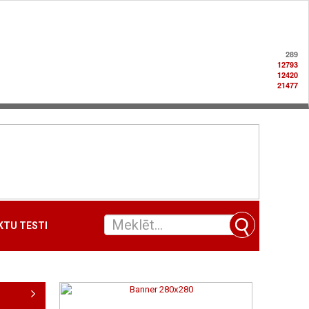
289
12793
12420
21477
TU TESTI