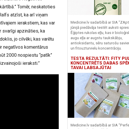
kārtībā.” Tomēr, neskatoties
lfs atzīst, ka arī viņam
īvajiem ierakstiem, kas var
Medicine.lv sadarbībā ar SIA "ZApt
jūnijā piedāvāja testēt auksti spies
 svarīgi apzināties, ka
Ēģiptes rukolas eļļu, kas ir bioloģis
augu eļļa ar augstu taukskābju,
oklis, jo cilvēki, kas varētu
antioksidantu, sēru saturošu savi
ēr negatīvos komentārus
un fitouzturvielu koncentrāciju.
 būt 2000 nospiestu “patīk”
TESTA REZULTĀTI: FITY PU
KONCENTRĒTS DABAS SPĒ
izvainojoši ieraksti.”
TAVAI LABSAJŪTAI
Medicine.lv sadarbībā ar SIA "Perf