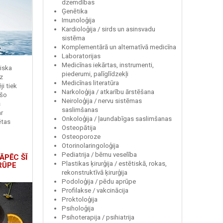
dzemdības
Ģenētika
Imunoloģija
Kardioloģija / sirds un asinsvadu
sistēma
Komplementārā un alternatīvā medicīna
Laboratorijas
Medicīnas iekārtas, instrumenti,
miska
piederumi, palīglīdzekļi
z
Medicīnas literatūra
i tiek
Narkoloģija / atkarību ārstēšana
 šo
Neiroloģija / nervu sistēmas
s
saslimšanas
r
Onkoloģija / ļaundabīgas saslimšanas
ētas
Osteopātija
Osteoporoze
Otorinolaringoloģija
Pediatrija / bērnu veselība
ĀPĒC ŠĪ
Plastikas ķirurģija / estētiskā, rokas,
RŪPE
rekonstruktīvā ķirurģija
Podoloģija / pēdu aprūpe
Profilakse / vakcinācija
Proktoloģija
Psiholoģija
Psihoterapija / psihiatrija