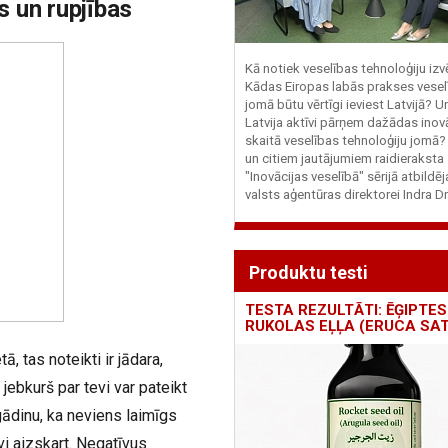
s un rupjības
Kā notiek veselības tehnoloģiju iz
Kādas Eiropas labās prakses vesel
jomā būtu vērtīgi ieviest Latvijā? U
Latvija aktīvi pārņem dažādas inovā
skaitā veselības tehnoloģiju jomā
un citiem jautājumiem raidieraksta
"Inovācijas veselībā" sērijā atbildē
valsts aģentūras direktorei Indra Dr
Produktu testi
TESTA REZULTĀTI: ĒĢIPTES
RUKOLAS EĻĻA (ERUCA SAT
ā, tas noteikti ir jādara,
 jebkurš par tevi var pateikt
tgādinu, ka neviens laimīgs
vi aizskart. Negatīvus