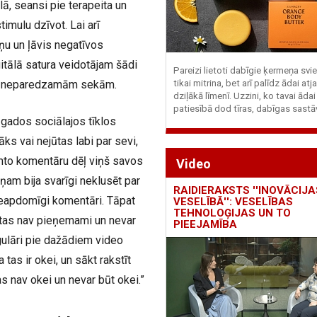
ā, seansi pie terapeita un
imulu dzīvot. Lai arī
iņu un ļāvis negatīvos
itālā satura veidotājam šādi
Pareizi lietoti dabīgie ķermeņa svie
s ar neparedzamām sekām.
tikai mitrina, bet arī palīdz ādai at
dziļākā līmenī. Uzzini, ko tavai ādai
patiesībā dod tīras, dabīgas sastā
 gados sociālajos tīklos
s vai nejūtas labi par sevi,
ņemto komentāru dēļ viņš savos
Video
iņam bija svarīgi neklusēt par
RAIDIERAKSTS ''INOVĀCIJA
 neapdomīgi komentāri. Tāpat
VESELĪBĀ'': VESELĪBAS
TEHNOLOĢIJAS UN TO
a tas nav pieņemami un nevar
PIEEJAMĪBA
egulāri pie dažādiem video
tas ir okei, un sākt rakstīt
as nav okei un nevar būt okei.”