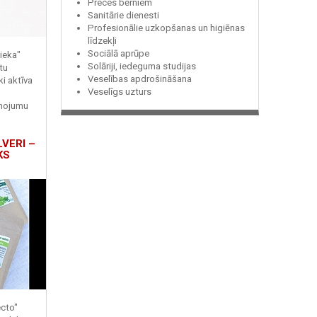
Preces bērniem
Sanitārie dienesti
Profesionālie uzkopšanas un higiēnas
līdzekļi
Sociālā aprūpe
ieka"
Solāriji, iedeguma studijas
tu
Veselības apdrošināšana
ki aktīva
Veselīgs uzturs
enojumu
LVERI –
KS
ecto"