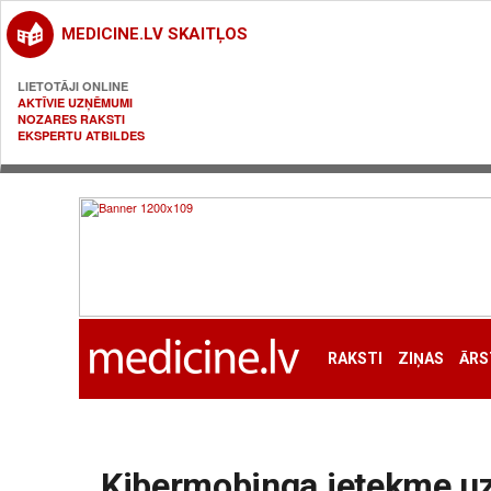
MEDICINE.LV SKAITĻOS
LIETOTĀJI ONLINE
AKTĪVIE UZŅĒMUMI
NOZARES RAKSTI
EKSPERTU ATBILDES
RAKSTI
ZIŅAS
ĀRS
Kibermobinga ietekme u