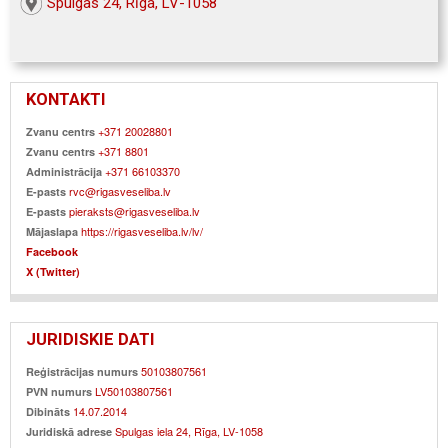
Spulgas 24, Rīga, LV-1058
KONTAKTI
+371 20028801
Zvanu centrs
+371 8801
Zvanu centrs
+371 66103370
Administrācija
rvc@rigasveseliba.lv
E-pasts
pieraksts@rigasveseliba.lv
E-pasts
https://rigasveseliba.lv/lv/
Mājaslapa
Facebook
X (Twitter)
JURIDISKIE DATI
50103807561
Reģistrācijas numurs
LV50103807561
PVN numurs
14.07.2014
Dibināts
Spulgas iela 24, Rīga, LV-1058
Juridiskā adrese