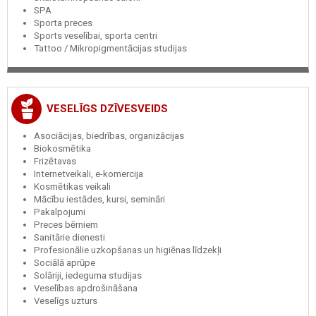
SPA
Sporta preces
Sports veselībai, sporta centri
Tattoo / Mikropigmentācijas studijas
VESELĪGS DZĪVESVEIDS
Asociācijas, biedrības, organizācijas
Biokosmētika
Frizētavas
Internetveikali, e-komercija
Kosmētikas veikali
Mācību iestādes, kursi, semināri
Pakalpojumi
Preces bērniem
Sanitārie dienesti
Profesionālie uzkopšanas un higiēnas līdzekļi
Sociālā aprūpe
Solāriji, iedeguma studijas
Veselības apdrošināšana
Veselīgs uzturs