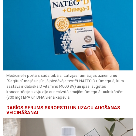
Medicine.lv portāls sadarbībā ar Latvijas farmācijas uzņēmumu
“Sagitus” maijā un jūnijā piedāvāja testēt NATEO D+ Omega-3, kura
sastāvā ir dabisks D vitamīns (4000 SV) un īpaši augstas
koncentrācijas zivju eļļa ar neaizstājamajām Omega-3 taukskābēm
(300 mg) EPA un DHA vienā kapsulā.
DABĪGS SERUMS SKROPSTU UN UZACU AUGŠANAS
VEICINĀŠANAI