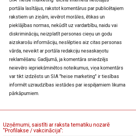
portāla lasītājus, rakstot komentārus par publicētajiem
rakstiem un ziņām, ievērot morāles, ētikas un
pieklājības normas, nekūdīt uz vardarbību, naidu vai
diskrimināciju, neizplatīt personas cieņu un godu
aizskarošu informāciju, neslēpties aiz citas personas
vārda, neveikt ar portāla redakciju nesaskaņotu
reklamēšanu. Gadījumā, ja komentāra sniedzējs
neievēro iepriekšminētos noteikumus, viņa komentārs
var tikt izdzēsts un SIA "heise marketing" ir tiesības
informēt uzraudzības iestādes par iespējamiem likuma
pārkāpumiem.
Uzņēmumi, saistīti ar raksta tematiku nozarē
"Profilakse / vakcinācija":