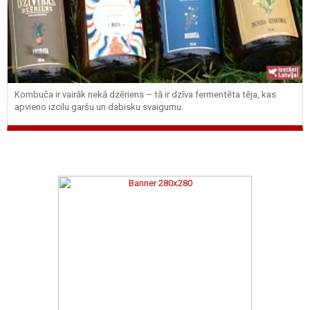
Kombuča ir vairāk nekā dzēriens – tā ir dzīva fermentēta tēja, kas
apvieno izcilu garšu un dabisku svaigumu.