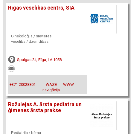
Rīgas veselības centrs, SIA
Ginekoloģija / sievietes
veselība / dzemdības
Spulgas 24, Rīga, LV-1058
+371 20028801
WAZE
WWW
navigācija
Rožulejas A. ārsta pediatra un
ģimenes ārsta prakse
Pediatrija / bērnu