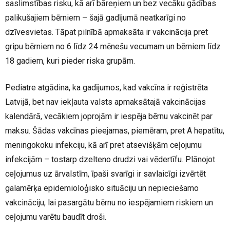
saslimstības risku, kā arī bāreņiem un bez vecāku gādības
palikušajiem bērniem – šajā gadījumā neatkarīgi no
dzīvesvietas. Tāpat pilnībā apmaksāta ir vakcinācija pret
gripu bērniem no 6 līdz 24 mēnešu vecumam un bērniem līdz
18 gadiem, kuri pieder riska grupām.
Pediatre atgādina, ka gadījumos, kad vakcīna ir reģistrēta
Latvijā, bet nav iekļauta valsts apmaksātajā vakcinācijas
kalendārā, vecākiem joprojām ir iespēja bērnu vakcinēt par
maksu. Šādas vakcīnas pieejamas, piemēram, pret A hepatītu,
meningokoku infekciju, kā arī pret atsevišķām ceļojumu
infekcijām – tostarp dzelteno drudzi vai vēdertīfu. Plānojot
ceļojumus uz ārvalstīm, īpaši svarīgi ir savlaicīgi izvērtēt
galamērķa epidemioloģisko situāciju un nepieciešamo
vakcināciju, lai pasargātu bērnu no iespējamiem riskiem un
ceļojumu varētu baudīt droši.