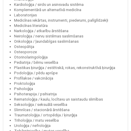
Kardioloģija / sirds un asinsvadu sistēma
Komplementārā un alternatīvā medicīna
Laboratorijas
Medicīnas iekārtas, instrumenti, piederumi, palīglīdzekļi
Medicīnas literatūra
Narkoloģija / atkarību ārstēšana
Neiroloģija / nervu sistēmas saslimšanas
Onkoloģija / ļaundabīgas saslimšanas
Osteopātija
Osteoporoze
Otorinolaringoloģija
Pediatrija / bērnu veselība
Plastikas ķirurģija / estētiskā, rokas, rekonstruktīvā ķirurģija
Podoloģija / pēdu aprūpe
Profilakse / vakcinācija
Proktoloģija
Psiholoģija
Psihoterapija / psihiatrija
Reimatoloģija / kaulu, locītavu un saistaudu slimības
Seksoloģija / seksuālā veselība
Slimnīcas / stacionārā ārstēšana
Traumatoloģija / ortopēdija / ķirurģija
Triholoģija / matu veselība
Uroloģija / nefroloģija
Zobārstniecība / mutes veselība