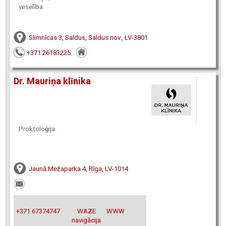
veselība
Slimnīcas 3, Saldus, Saldus nov., LV-3801
+371 26183225
Dr. Mauriņa klīnika
Proktoloģija
Jaunā Mežaparka 4, Rīga, LV-1014
+371 67374747
WAZE
WWW
navigācija