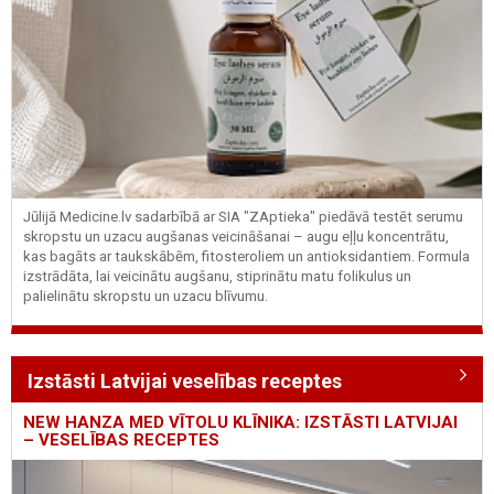
Jūlijā Medicine.lv sadarbībā ar SIA "ZAptieka" piedāvā testēt serumu
skropstu un uzacu augšanas veicināšanai – augu eļļu koncentrātu,
kas bagāts ar taukskābēm, fitosteroliem un antioksidantiem. Formula
izstrādāta, lai veicinātu augšanu, stiprinātu matu folikulus un
palielinātu skropstu un uzacu blīvumu.
Izstāsti Latvijai veselības receptes
NEW HANZA MED VĪTOLU KLĪNIKA: IZSTĀSTI LATVIJAI
– VESELĪBAS RECEPTES