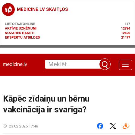
MEDICINE.LV SKAITĻOS
LIETOTĀJI ONLINE
147
AKTĪVIE UZŅĒMUMI
12794
NOZARES RAKSTI
12420
EKSPERTU ATBILDES
21477
Toggle
naviga
Kāpēc zīdaiņu un bērnu
vakcinācija ir svarīga?
23.02.2026 17:48