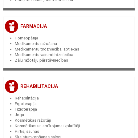
FARMĀCIJA
Homeopātija
Medikamentu ražošana
Medikamentu tirdzniecība, aptiekas
Medikamentu vairumtirdzniecība
Zāļu ražotāju pārstāvniecības
REHABILITĀCIJA
Rehabilitācija
Ergoterapija
Fizioterapija
Joga
Kosmētikas ražotāji
Kosmētikas un aprīkojuma izplatītāji
Pirtis, saunas
Skaistumkopšanas saloni