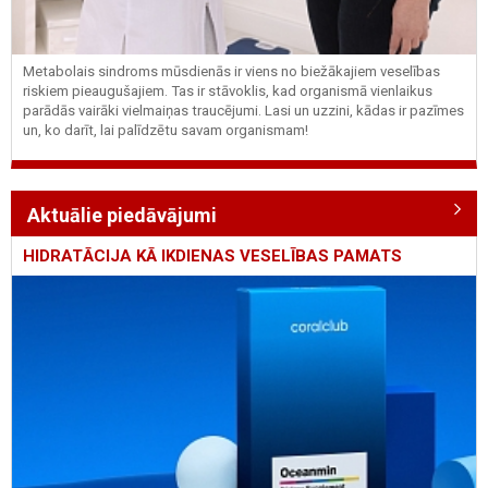
Metabolais sindroms mūsdienās ir viens no biežākajiem veselības
riskiem pieaugušajiem. Tas ir stāvoklis, kad organismā vienlaikus
parādās vairāki vielmaiņas traucējumi. Lasi un uzzini, kādas ir pazīmes
un, ko darīt, lai palīdzētu savam organismam!
Aktuālie piedāvājumi
HIDRATĀCIJA KĀ IKDIENAS VESELĪBAS PAMATS