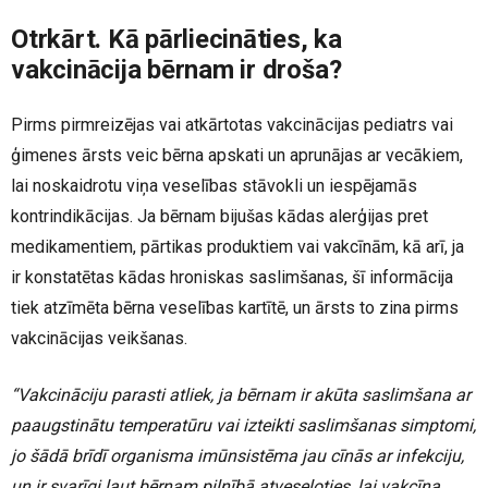
Otrkārt. Kā pārliecināties, ka
vakcinācija bērnam ir droša?
Pirms pirmreizējas vai atkārtotas vakcinācijas pediatrs vai
ģimenes ārsts veic bērna apskati un aprunājas ar vecākiem,
lai noskaidrotu viņa veselības stāvokli un iespējamās
kontrindikācijas. Ja bērnam bijušas kādas alerģijas pret
medikamentiem, pārtikas produktiem vai vakcīnām, kā arī, ja
ir konstatētas kādas hroniskas saslimšanas, šī informācija
tiek atzīmēta bērna veselības kartītē, un ārsts to zina pirms
vakcinācijas veikšanas.
“Vakcināciju parasti atliek, ja bērnam ir akūta saslimšana ar
paaugstinātu temperatūru vai izteikti saslimšanas simptomi,
jo šādā brīdī organisma imūnsistēma jau cīnās ar infekciju,
un ir svarīgi ļaut bērnam pilnībā atveseļoties, lai vakcīna