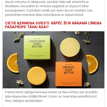
daudz mitruma no iekšpuses, savukārt ārēji tiek atbalstīta ar
līdzekļiem, kas palīdz šo mitrumu saglabāt un atjaunot ādas
aizsargbarjeru.
Uzzināsim vairāk par
Hydro
Boost
maskām, kas
paredzētas intensīvai ādas mitrināšanai un atjaunošanai!
CIETIE ĶERMEŅA SVIESTI: KĀPĒC ŠĪ IR NĀKAMĀ LĪMEŅA
PAŠAPRŪPE TAVAI ĀDAI?
Pareizi lietoti dabīgie ķermeņa sviesti ne tikai mitrina, bet arī palīdz
ādai atjaunoties dziļākā līmenī. Uzzini, ko tavai ādai patiesībā dod
tīras, dabīgas sastāvdaļas!