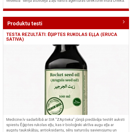
veselībā" sērijā atbildēja Zāļu valsts aģentūras direktorei Indra Dreika.
Produktu testi
TESTA REZULTĀTI: ĒĢIPTES RUKOLAS EĻĻA (ERUCA
SATIVA)
Medicine.lv sadarbībā ar SIA "ZAptieka" jūnijā piedāvāja testēt auksti
spiestu Ēģiptes rukolas eļļu, kas ir bioloģiski aktīva augu eļļa ar
augstu taukskābju, antioksidantu, sēru saturošu savienojumu un