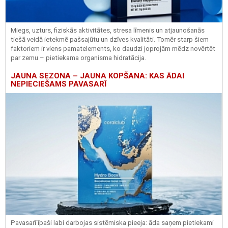
Miegs, uzturs, fiziskās aktivitātes, stresa līmenis un atjaunošanās
tiešā veidā ietekmē pašsajūtu un dzīves kvalitāti. Tomēr starp šiem
faktoriem ir viens pamatelements, ko daudzi joprojām mēdz novērtēt
par zemu – pietiekama organisma hidratācija.
JAUNA SEZONA – JAUNA KOPŠANA: KAS ĀDAI
NEPIECIEŠAMS PAVASARĪ
Pavasarī īpaši labi darbojas sistēmiska pieeja: āda saņem pietiekami