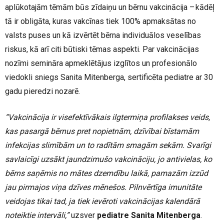
aplūkotajām tēmām būs zīdaiņu un bērnu vakcinācija – kādēļ
tā ir obligāta, kuras vakcīnas tiek 100% apmaksātas no
valsts puses un kā izvērtēt bērna individuālos veselības
riskus, kā arī citi būtiski tēmas aspekti. Par vakcinācijas
nozīmi semināra apmeklētājus izglītos un profesionālo
viedokli sniegs Sanita Mitenberga, sertificēta pediatre ar 30
gadu pieredzi nozarē.
“Vakcinācija ir visefektīvākais ilgtermiņa profilakses veids,
kas pasargā bērnus pret nopietnām, dzīvībai bīstamām
infekcijas slimībām un to radītām smagām sekām. Svarīgi
savlaicīgi uzsākt jaundzimušo vakcināciju, jo antivielas, ko
bērns saņēmis no mātes dzemdību laikā, pamazām izzūd
jau pirmajos viņa dzīves mēnešos. Pilnvērtīga imunitāte
veidojas tikai tad, ja tiek ievēroti vakcinācijas kalendārā
noteiktie intervāli,”
uzsver
pediatre Sanita Mitenberga
.