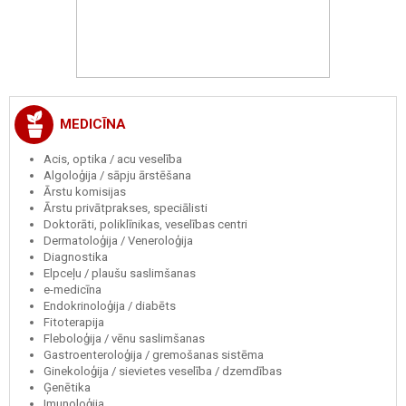
MEDICĪNA
Acis, optika / acu veselība
Algoloģija / sāpju ārstēšana
Ārstu komisijas
Ārstu privātprakses, speciālisti
Doktorāti, poliklīnikas, veselības centri
Dermatoloģija / Veneroloģija
Diagnostika
Elpceļu / plaušu saslimšanas
e-medicīna
Endokrinoloģija / diabēts
Fitoterapija
Fleboloģija / vēnu saslimšanas
Gastroenteroloģija / gremošanas sistēma
Ginekoloģija / sievietes veselība / dzemdības
Ģenētika
Imunoloģija