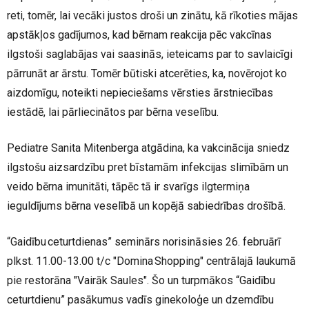
reti, tomēr, lai vecāki justos droši un zinātu, kā rīkoties mājas
apstākļos gadījumos, kad bērnam reakcija pēc vakcīnas
ilgstoši saglabājas vai saasinās, ieteicams par to savlaicīgi
pārrunāt ar ārstu. Tomēr būtiski atcerēties, ka, novērojot ko
aizdomīgu, noteikti nepieciešams vērsties ārstniecības
iestādē, lai pārliecinātos par bērna veselību.
Pediatre Sanita Mitenberga atgādina, ka vakcinācija sniedz
ilgstošu aizsardzību pret bīstamām infekcijas slimībām un
veido bērna imunitāti, tāpēc tā ir svarīgs ilgtermiņa
ieguldījums bērna veselībā un kopējā sabiedrības drošībā.
“Gaidību ceturtdienas” seminārs norisināsies 26. februārī
plkst. 11.00-13.00 t/c "Domina Shopping" centrālajā laukumā
pie restorāna "Vairāk Saules". Šo un turpmākos “Gaidību
ceturtdienu” pasākumus vadīs ginekoloģe un dzemdību