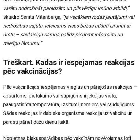
varētu nodrošināt paredzēto un pilnvērtīgu imūno atbildi,”
skaidro Sanita Mitenberga,
“ja vecākiem rodas jautājumi vai
nedrošības sajūta, ieteicams visas bažas atklāti izrunāt ar
ārstu – savlaicīga saruna palīdz pieņemt informētu un
mierīgu lēmumu.”
Treškārt. Kādas ir iespējamās reakcijas
pēc vakcinācijas?
Pēc vakcinācijas iespējamas vieglas un pārejošas reakcijas –
apsārtums, pietūkums vai sāpīgums injekcijas vietā,
paaugstināta temperatūra, izsitumi, nemiers vai raudulīgums.
Šādas reakcijas ir dabiska organisma reakcija uz vakcīnu un
parasti pāriet dažu dienu laikā.
Nopietnas blakusparādības pēc vakcīnām novērojamas ļoti