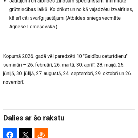
Jautājumi un atbildes zinošam speciālistam. Intimitāte
grūtniecības laikā. Ko drīkst un no kā vajadzētu izvairīties,
kā arī citi svarīgi jautājumi (Atbildes sniegs vecmāte
Agnese Lemeševska.)
Kopumā 2026. gadā vēl paredzēti 10 "Gaidību ceturtdienu"
semināri – 26. februārī, 26. martā, 30. aprīlī, 28. maijā, 25.
jūnijā, 30. jūlijā, 27. augustā, 24. septembrī, 29. oktobrī un 26.
novembrī.
Dalies ar šo rakstu