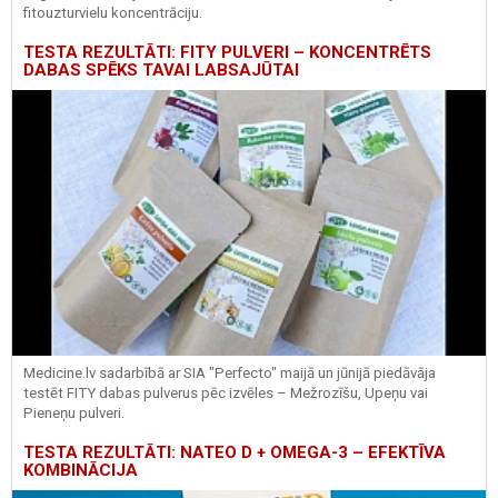
fitouzturvielu koncentrāciju.
TESTA REZULTĀTI: FITY PULVERI – KONCENTRĒTS
DABAS SPĒKS TAVAI LABSAJŪTAI
Medicine.lv sadarbībā ar SIA "Perfecto" maijā un jūnijā piedāvāja
testēt FITY dabas pulverus pēc izvēles – Mežrozīšu, Upeņu vai
Pieneņu pulveri.
TESTA REZULTĀTI: NATEO D + OMEGA-3 – EFEKTĪVA
KOMBINĀCIJA