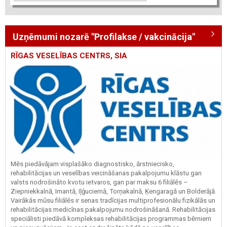
Uzņēmumi nozarē "Profilakse / vakcinācija"
RĪGAS VESELĪBAS CENTRS, SIA
Mēs piedāvājam visplašāko diagnostisko, ārstniecisko,
rehabilitācijas un veselības veicināšanas pakalpojumu klāstu gan
valsts nodrošināto kvotu ietvaros, gan par maksu 6 filiālēs –
Ziepniekkalnā, Imantā, Iļģuciemā, Torņakalnā, Ķengaragā un Bolderājā.
Vairākās mūsu filiālēs ir senas tradīcijas multiprofesionālu fizikālās un
rehabilitācijas medicīnas pakalpojumu nodrošināšanā. Rehabilitācijas
speciālisti piedāvā kompleksas rehabilitācijas programmas bērniem