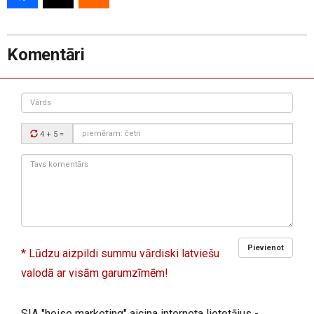
Komentāri
Vārds
Drošības
4 + 5
=
kods:
Tavs
komentārs:
Pievienot
* Lūdzu aizpildi summu vārdiski latviešu
valodā ar visām garumzīmēm!
SIA "heise marketing" aicina interneta lietotājus -