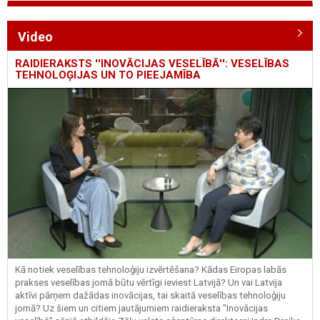
Video
RAIDIERAKSTS ''INOVĀCIJAS VESELĪBĀ'': VESELĪBAS
TEHNOLOĢIJAS UN TO PIEEJAMĪBA
Kā notiek veselības tehnoloģiju izvērtēšana? Kādas Eiropas labās
prakses veselības jomā būtu vērtīgi ieviest Latvijā? Un vai Latvija
aktīvi pārņem dažādas inovācijas, tai skaitā veselības tehnoloģiju
jomā? Uz šiem un citiem jautājumiem raidieraksta "Inovācijas