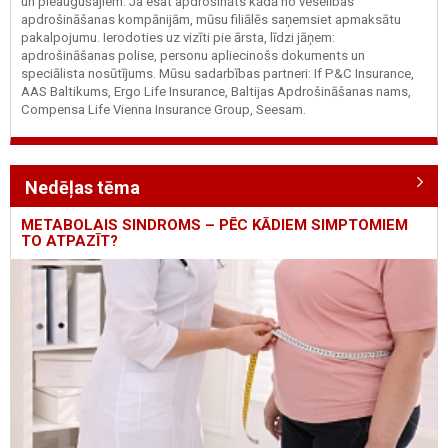
un pieaugušajiem. Ja esat apdrošināts kādā no veselības
apdrošināšanas kompānijām, mūsu filiālēs saņemsiet apmaksātu
pakalpojumu. Ierodoties uz vizīti pie ārsta, līdzi jāņem:
apdrošināšanas polise, personu apliecinošs dokuments un
speciālista nosūtījums. Mūsu sadarbības partneri: If P&C Insurance,
AAS Baltikums, Ergo Life Insurance, Baltijas Apdrošināšanas nams,
Compensa Life Vienna Insurance Group, Seesam.
Nedēļas tēma
METABOLAIS SINDROMS – PĒC KĀDIEM SIMPTOMIEM
TO ATPAZĪT?