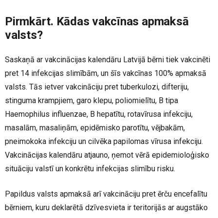
Pirmkārt. Kādas vakcīnas apmaksā
valsts?
Saskaņā ar vakcinācijas kalendāru Latvijā bērni tiek vakcinēti
pret 14 infekcijas slimībām, un šīs vakcīnas 100% apmaksā
valsts. Tās ietver vakcināciju pret tuberkulozi, difteriju,
stinguma krampjiem, garo klepu, poliomielītu, B tipa
Haemophilus influenzae, B hepatītu, rotavīrusa infekciju,
masalām, masaliņām, epidēmisko parotītu, vējbakām,
pneimokoka infekciju un cilvēka papilomas vīrusa infekciju.
Vakcinācijas kalendāru atjauno, ņemot vērā epidemioloģisko
situāciju valstī un konkrētu infekcijas slimību risku.
Papildus valsts apmaksā arī vakcināciju pret ērču encefalītu
bērniem, kuru deklarētā dzīvesvieta ir teritorijās ar augstāko