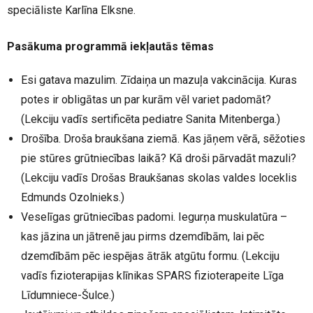
speciāliste Karlīna Elksne.
Pasākuma programmā iekļautās tēmas
Esi gatava mazulim. Zīdaiņa un mazuļa vakcinācija. Kuras
potes ir obligātas un par kurām vēl variet padomāt?
(Lekciju vadīs sertificēta pediatre Sanita Mitenberga.)
Drošība. Droša braukšana ziemā. Kas jāņem vērā, sēžoties
pie stūres grūtniecības laikā? Kā droši pārvadāt mazuli?
(Lekciju vadīs Drošas Braukšanas skolas valdes loceklis
Edmunds Ozolnieks.)
Veselīgas grūtniecības padomi. Iegurņa muskulatūra –
kas jāzina un jātrenē jau pirms dzemdībām, lai pēc
dzemdībām pēc iespējas ātrāk atgūtu formu. (Lekciju
vadīs fizioterapijas klīnikas SPARS fizioterapeite Līga
Līdumniece-Šulce.)