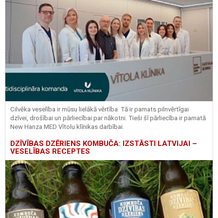
Cilvēka veselība ir mūsu lielākā vērtība. Tā ir pamats pilnvērtīgai
dzīvei, drošībai un pārliecībai par nākotni. Tieši šī pārliecība ir pamatā
New Hanza MED Vītolu klīnikas darbībai.
DZĪVĪBAS DZĒRIENS KOMBUČA: IZSTĀSTI LATVIJAI –
VESELĪBAS RECEPTES