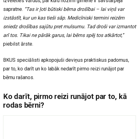
izvēlēties vārdus, par kuru nozīmi ģimenē ir savstarpēja
sapratne.
“Tas ir ļoti būtiski bērna drošībai – lai viņš var
izstāstīt, kur un kas tieši sāp. Medicīniski termini reizēm
sniedz drošības sajūtu pret mulsumu. Tad droši var izmantot
arī tos. Tikai ne pārāk garus, lai bērns spēj tos atkārtot,”
piebilst ārste.
BKUS speciālisti apkopojuši deviņus praktiskus padomus,
par to, ko darīt un ko labāk nedarīt pirmo reizi runājot par
bērnu rašanos.
Ko darīt, pirmo reizi runājot par to, kā
rodas bērni?