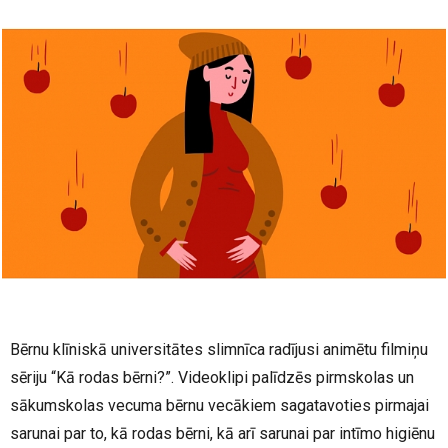
Bērnu klīniskā universitātes slimnīca radījusi animētu filmiņu
sēriju “Kā rodas bērni?”. Videoklipi palīdzēs pirmskolas un
sākumskolas vecuma bērnu vecākiem sagatavoties pirmajai
sarunai par to, kā rodas bērni, kā arī sarunai par intīmo higiēnu