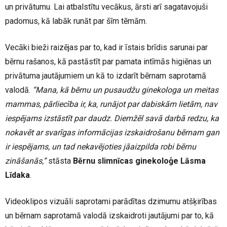
un privātumu. Lai atbalstītu vecākus, ārsti arī sagatavojuši
padomus, kā labāk runāt par šīm tēmām.
Vecāki bieži raizējas par to, kad ir īstais brīdis sarunai par
bērnu rašanos, kā pastāstīt par pamata intīmās higiēnas un
privātuma jautājumiem un kā to izdarīt bērnam saprotamā
valodā.
“Mana, kā bērnu un pusaudžu ginekologa un meitas
mammas, pārliecība ir, ka, runājot par dabiskām lietām, nav
iespējams izstāstīt par daudz. Diemžēl savā darbā redzu, ka
nokavēt ar svarīgas informācijas izskaidrošanu bērnam gan
ir iespējams, un tad nekavējoties jāaizpilda robi bērnu
zināšanās,”
stāsta
Bērnu slimnīcas ginekoloģe Lāsma
Līdaka
.
Videoklipos vizuāli saprotami parādītas dzimumu atšķirības
un bērnam saprotamā valodā izskaidroti jautājumi par to, kā