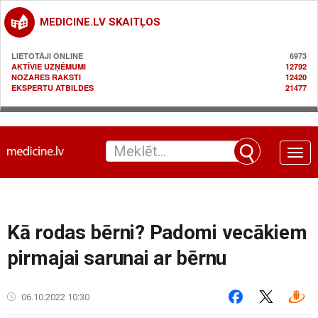
MEDICINE.LV SKAITĻOS
LIETOTĀJI ONLINE
6973
AKTĪVIE UZŅĒMUMI
12792
NOZARES RAKSTI
12420
EKSPERTU ATBILDES
21477
Toggle
naviga
Kā rodas bērni? Padomi vecākiem
pirmajai sarunai ar bērnu
06.10.2022 10:30