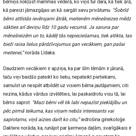
bērniņš nokļūst mammas vēderā, ko viņš tur dara, kā tiek ārā,
kā pareizi jāmazgājas un kā sargāt savu privātumu.
“Šobrīd
bērni attīstās ievērojami ātrāk, meitenēm mēnešreizes mēdz
sākties arī deviņu līdz 10 gadu vecumā. Ja saruna par
mēnešreizēm un to, kādēļ tās nepieciešamas, tiek atlikta, tas
bieži raisa lielus pārdzīvojumus gan vecākiem, gan pašai
meitenei,”
norāda Līdaka.
Daudziem vecākiem ir apziņa, ka par šīm tēmām ir jārunā,
taču viņi baidās pateikt ko lieku, nepateikt pietiekami,
samulst un nespēt atbildēt uz visiem bērna jautājumiem; citi
nezina, kādus vārdus izvēlēties, lai paskaidrotu visu tā, lai
bērns saprot.
“Mazi bērni vēl tik labi nepazīst pieklājību un
pēc pirmā teikuma, kas viņam nebūs interesants vai
saprotams, viņš aizies darīt ko citu,”
iedrošina ginekoloģe.
Daktere norāda, ka, runājot par ķermeņa daļām, svarīgākais ir