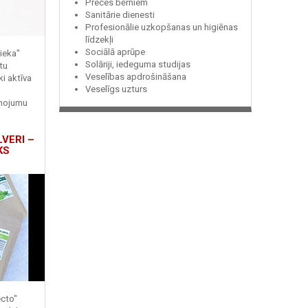
Preces bērniem
Sanitārie dienesti
Profesionālie uzkopšanas un higiēnas
līdzekļi
Sociālā aprūpe
ieka"
Solāriji, iedeguma studijas
tu
Veselības apdrošināšana
ki aktīva
Veselīgs uzturs
enojumu
LVERI –
KS
ecto"