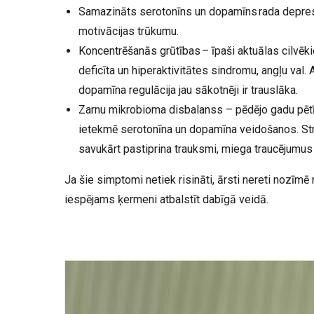
Samazināts serotonīns un dopamīns rada depre
motivācijas trūkumu.
Koncentrēšanās grūtības – īpaši aktuālas cilvē
deficīta un hiperaktivitātes sindromu, angļu val
dopamīna regulācija jau sākotnēji ir trauslāka.
Zarnu mikrobioma disbalanss – pēdējo gadu pētīj
ietekmē serotonīna un dopamīna veidošanos. Str
savukārt pastiprina trauksmi, miega traucējum
Ja šie simptomi netiek risināti, ārsti nereti nozī
iespējams ķermeni atbalstīt dabīgā veidā.