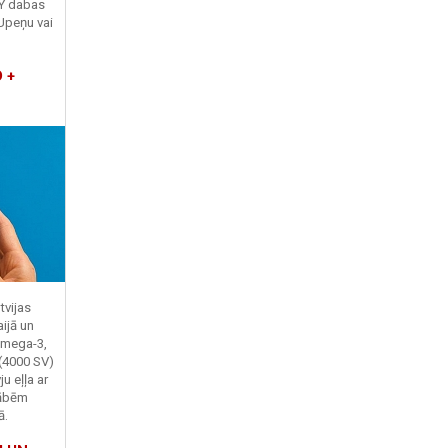
TY dabas
Upeņu vai
 +
tvijas
ijā un
Omega-3,
 (4000 SV)
u eļļa ar
kābēm
ā.