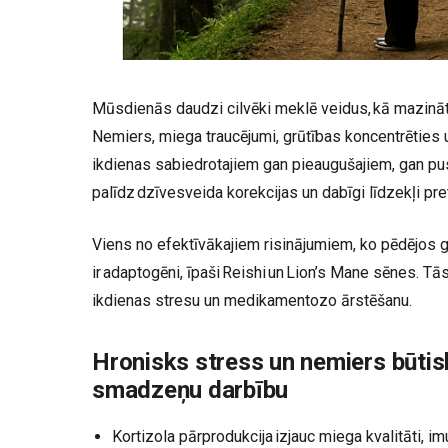
Mūsdienās daudzi cilvēki meklē veidus, kā mazin
Nemiers, miega traucējumi, grūtības koncentrēties 
ikdienas sabiedrotajiem gan pieaugušajiem, gan pu
palīdz dzīvesveida korekcijas un dabīgi līdzekļi pr
Viens no efektīvākajiem risinājumiem, ko pēdējos ga
ir adaptogēni, īpaši Reishi un Lion’s Mane sēnes. Tā
ikdienas stresu un medikamentozo ārstēšanu.
Hronisks stress un nemiers būtis
smadzeņu darbību
Kortizola pārprodukcija izjauc miega kvalitāti, im