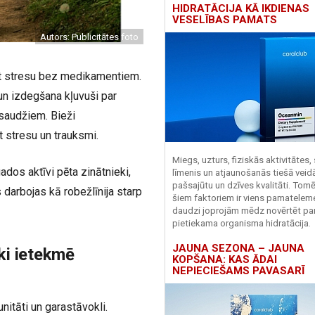
HIDRATĀCIJA KĀ IKDIENAS
VESELĪBAS PAMATS
Autors: Publicitātes foto
āt stresu bez medikamentiem.
un izdegšana kļuvuši par
saudžiem. Bieži
et stresu un trauksmi.
Miegs, uzturs, fiziskās aktivitātes,
dos aktīvi pēta zinātnieki,
līmenis un atjaunošanās tiešā veid
pašsajūtu un dzīves kvalitāti. Tomē
s darbojas kā robežlīnija starp
šiem faktoriem ir viens pamatelem
daudzi joprojām mēdz novērtēt pa
pietiekama organisma hidratācija.
JAUNA SEZONA – JAUNA
ki ietekmē
KOPŠANA: KAS ĀDAI
NEPIECIEŠAMS PAVASARĪ
unitāti un garastāvokli.