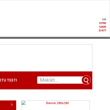
109
12792
12420
21477
TU TESTI