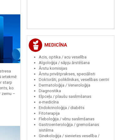
MEDICĪNA
Acis, optika / acu veselība
Algoloģija / sāpju ārstēšana
Ārstu komisijas
 stresa
Ārstu privātprakses, speciālisti
ā ietekmē
Doktorāti, poliklīnikas, veselības centri
r starp
Dermatoloģija / Veneroloģija
ents, ko
Diagnostika
r zemu –
Elpceļu / plaušu saslimšanas
e-medicīna
Endokrinoloģija / diabēts
Fitoterapija
Fleboloģija / vēnu saslimšanas
Gastroenteroloģija / gremošanas
sistēma
Ginekoloģija / sievietes veselība /