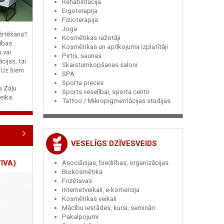
Rehabilitācija
Ergoterapija
Fizioterapija
Joga
vērtēšana?
Kosmētikas ražotāji
ības
Kosmētikas un aprīkojuma izplatītāji
n vai
Pirtis, saunas
cijas, tai
Skaistumkopšanas saloni
? Uz šiem
SPA
Sporta preces
ja Zāļu
Sports veselībai, sporta centri
eika.
Tattoo / Mikropigmentācijas studijas
VESELĪGS DZĪVESVEIDS
IVA)
Asociācijas, biedrības, organizācijas
Biokosmētika
Frizētavas
Internetveikali, e-komercija
Kosmētikas veikali
Mācību iestādes, kursi, semināri
Pakalpojumi