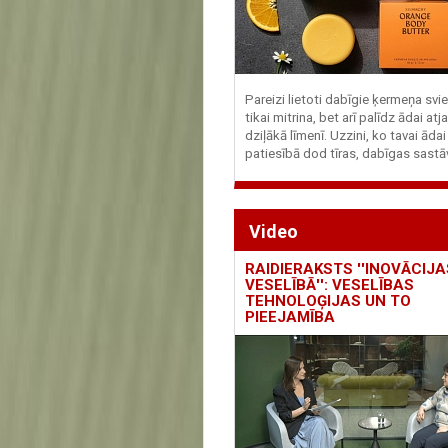
Pareizi lietoti dabīgie ķermeņa svie
tikai mitrina, bet arī palīdz ādai at
dziļākā līmenī. Uzzini, ko tavai ādai
patiesībā dod tīras, dabīgas sastā
Video
RAIDIERAKSTS ''INOVĀCIJA
VESELĪBĀ'': VESELĪBAS
TEHNOLOĢIJAS UN TO
PIEEJAMĪBA