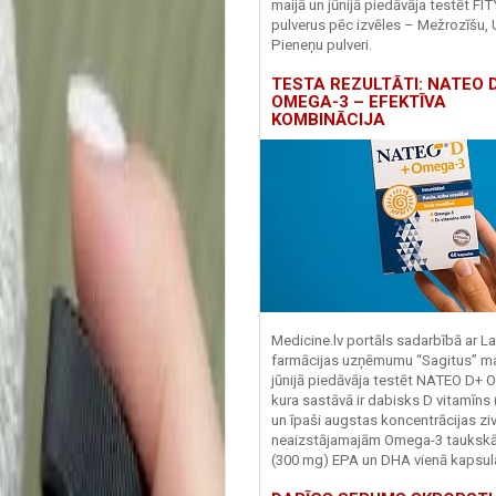
maijā un jūnijā piedāvāja testēt FI
pulverus pēc izvēles – Mežrozīšu, 
Pieneņu pulveri.
TESTA REZULTĀTI: NATEO D
OMEGA-3 – EFEKTĪVA
KOMBINĀCIJA
Medicine.lv portāls sadarbībā ar La
farmācijas uzņēmumu “Sagitus” ma
jūnijā piedāvāja testēt NATEO D+ 
kura sastāvā ir dabisks D vitamīns
un īpaši augstas koncentrācijas zivj
neaizstājamajām Omega-3 tauks
(300 mg) EPA un DHA vienā kapsul