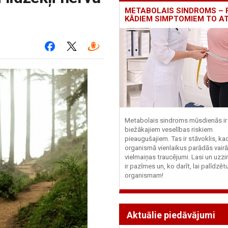
METABOLAIS SINDROMS – 
KĀDIEM SIMPTOMIEM TO A
Metabolais sindroms mūsdienās ir 
biežākajiem veselības riskiem
pieaugušajiem. Tas ir stāvoklis, ka
organismā vienlaikus parādās vairā
vielmaiņas traucējumi. Lasi un uzzi
ir pazīmes un, ko darīt, lai palīdzē
organismam!
Aktuālie piedāvājumi