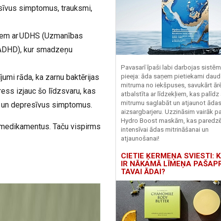
sīvus simptomus, trauksmi,
kiem ar UDHS (Uzmanības
. ADHD), kur smadzeņu
Pavasarī īpaši labi darbojas sistē
umi rāda, ka zarnu baktērijas
pieeja: āda saņem pietiekami daud
mitruma no iekšpuses, savukārt ārēj
ess izjauc šo līdzsvaru, kas
atbalstīta ar līdzekļiem, kas palīdz
mitrumu saglabāt un atjaunot āda
us un depresīvus simptomus.
aizsargbarjeru.
Uzzināsim vairāk pa
Hydro
Boost
maskām, kas paredz
mē medikamentus. Taču vispirms
intensīvai ādas mitrināšanai un
atjaunošanai!
CIETIE ĶERMEŅA SVIESTI: K
IR NĀKAMĀ LĪMEŅA PAŠAP
TAVAI ĀDAI?