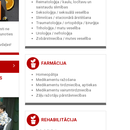
Reimatoloģija / kaulu, locītavu un
saistaudu slimības
Seksoloģija / seksuālā veselība
Slimnīcas / stacionārā ārstēšana
Traumatoloģija / ortopēdija / ķirurģija
Triholoģija / matu veselība
sti ne
Uroloģija / nefroloģija
jaunoties
Zobārstniecība / mutes veselība
vdaļas!
FARMĀCIJA
Homeopātija
S
Medikamentu ražošana
Medikamentu tirdzniecība, aptiekas
Medikamentu vairumtirdzniecība
Zāļu ražotāju pārstāvniecības
REHABILITĀCIJA