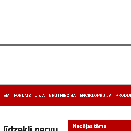
TIEM
FORUMS
J & A
GRŪTNIECĪBA
ENCIKLOPĒDIJA
PRODUK
Nedēļas tēma
 līdzekļi nervu