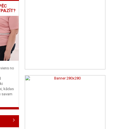
PĒC
TPAZĪT?
viens no
d
ki
ni, kādas
tu savam