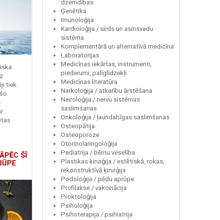
dzemdības
Ģenētika
Imunoloģija
Kardioloģija / sirds un asinsvadu
sistēma
Komplementārā un alternatīvā medicīna
Laboratorijas
Medicīnas iekārtas, instrumenti,
miska
piederumi, palīglīdzekļi
z
Medicīnas literatūra
i tiek
Narkoloģija / atkarību ārstēšana
 šo
Neiroloģija / nervu sistēmas
s
saslimšanas
r
Onkoloģija / ļaundabīgas saslimšanas
ētas
Osteopātija
Osteoporoze
Otorinolaringoloģija
Pediatrija / bērnu veselība
ĀPĒC ŠĪ
Plastikas ķirurģija / estētiskā, rokas,
RŪPE
rekonstruktīvā ķirurģija
Podoloģija / pēdu aprūpe
Profilakse / vakcinācija
Proktoloģija
Psiholoģija
Psihoterapija / psihiatrija