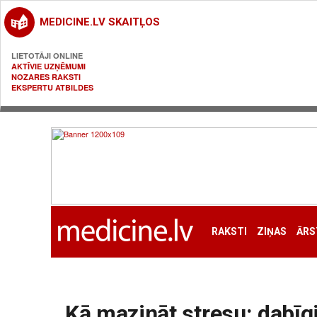
MEDICINE.LV SKAITĻOS
LIETOTĀJI ONLINE
AKTĪVIE UZŅĒMUMI
NOZARES RAKSTI
EKSPERTU ATBILDES
RAKSTI
ZIŅAS
ĀRS
Kā mazināt stresu: dabīgi