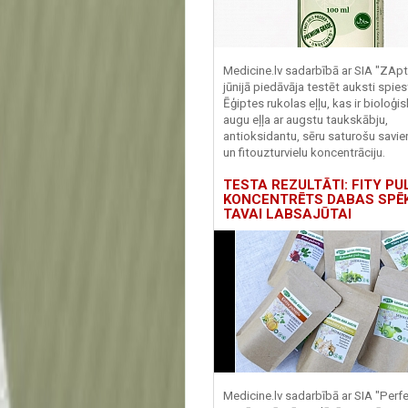
Medicine.lv sadarbībā ar SIA "ZApt
jūnijā piedāvāja testēt auksti spies
Ēģiptes rukolas eļļu, kas ir bioloģis
augu eļļa ar augstu taukskābju,
antioksidantu, sēru saturošu savi
un fitouzturvielu koncentrāciju.
TESTA REZULTĀTI: FITY PU
KONCENTRĒTS DABAS SPĒ
TAVAI LABSAJŪTAI
Medicine.lv sadarbībā ar SIA "Perf