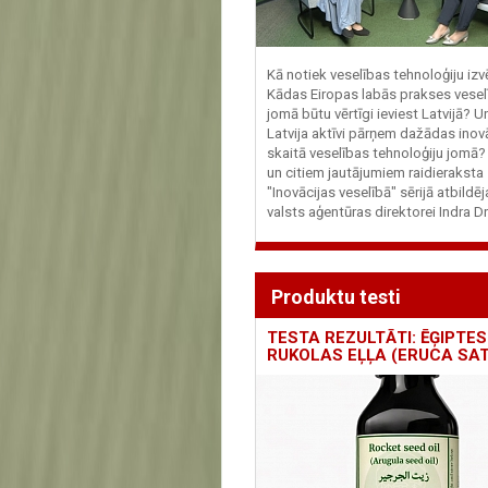
Kā notiek veselības tehnoloģiju iz
Kādas Eiropas labās prakses vesel
jomā būtu vērtīgi ieviest Latvijā? U
Latvija aktīvi pārņem dažādas inovā
skaitā veselības tehnoloģiju jomā
un citiem jautājumiem raidieraksta
"Inovācijas veselībā" sērijā atbildē
valsts aģentūras direktorei Indra Dr
Produktu testi
TESTA REZULTĀTI: ĒĢIPTES
RUKOLAS EĻĻA (ERUCA SAT