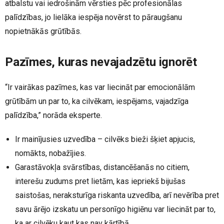
atbalstu vai iedrošinām vērsties pēc profesionālas
palīdzības, jo lielāka iespēja novērst to pāraugšanu
nopietnākās grūtībās.
Pazīmes, kuras nevajadzētu ignorēt
“Ir vairākas pazīmes, kas var liecināt par emocionālām
grūtībām un par to, ka cilvēkam, iespējams, vajadzīga
palīdzība,” norāda eksperte.
Ir mainījusies uzvedība – cilvēks bieži šķiet apjucis,
nomākts, nobažījies.
Garastāvokļa svārstības, distancēšanās no citiem,
interešu zudums pret lietām, kas iepriekš bijušas
saistošas, neraksturīga riskanta uzvedība, arī nevērība pret
savu ārējo izskatu un personīgo higiēnu var liecināt par to,
ka ar cilvēku kaut kas nav kārtībā.