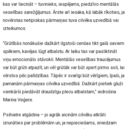
kas var liecināt – tuvinieks, iespējams, piedzīvo mentālās
veselības sarežģījumus. Ārste arī iesaka, kā labāk rīkoties, ja
novērotas netipiskas pārmaiņas tuva cilvēka uzvedībā vai
izteikumos.
“Grūtībās nonākušie dažkārt ilgstoši cenšas tikt galā saviem
spēkiem, kavējas lūgt atbalstu. Ar laiku tas var pasliktināt
viņu emocionālo stāvokli. Mentālās veselības traucējumus
var būt grūti atpazīt, un vēl grūtāk var būt spert pirmo soli, lai
vērstos pēc palīdzības. Tāpēc ir svarīgi būt vērīgiem, īpaši, ja
pamanām pārmaiņas cilvēka uzvedībā. Dažkārt pietiek gluži
vienkārši piedāvāt draudzīgu plecu atbalstam,” iedrošina
Marina Veģere.
Psihiatre atgādina – jo agrāk aicinām cilvēku atklāti
izrunāties par problēmām un, ja nepieciešams, sniedzam