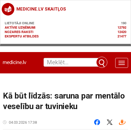
MEDICINE.LV SKAITĻOS
LIETOTĀJI ONLINE
190
AKTĪVIE UZŅĒMUMI
12792
NOZARES RAKSTI
12420
EKSPERTU ATBILDES
21477
Toggle
naviga
Kā būt līdzās: saruna par mentālo
veselību ar tuvinieku
04.03.2026 17:38