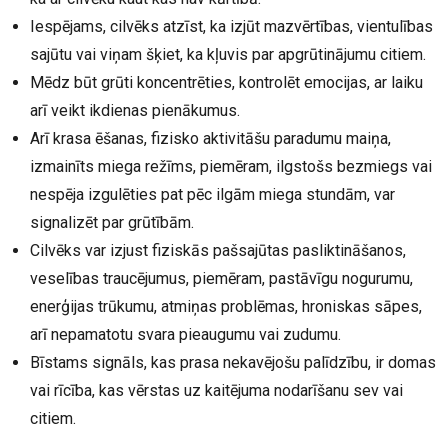
Iespējams, cilvēks atzīst, ka izjūt mazvērtības, vientulības
sajūtu vai viņam šķiet, ka kļuvis par apgrūtinājumu citiem.
Mēdz būt grūti koncentrēties, kontrolēt emocijas, ar laiku
arī veikt ikdienas pienākumus.
Arī krasa ēšanas, fizisko aktivitāšu paradumu maiņa,
izmainīts miega režīms, piemēram, ilgstošs bezmiegs vai
nespēja izgulēties pat pēc ilgām miega stundām, var
signalizēt par grūtībām.
Cilvēks var izjust fiziskās pašsajūtas pasliktināšanos,
veselības traucējumus, piemēram, pastāvīgu nogurumu,
enerģijas trūkumu, atmiņas problēmas, hroniskas sāpes,
arī nepamatotu svara pieaugumu vai zudumu.
Bīstams signāls, kas prasa nekavējošu palīdzību, ir domas
vai rīcība, kas vērstas uz kaitējuma nodarīšanu sev vai
citiem.