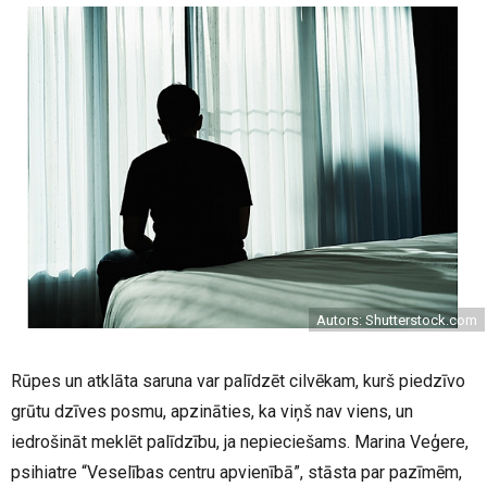
Autors: Shutterstock.com
Rūpes un atklāta saruna var palīdzēt cilvēkam, kurš piedzīvo
grūtu dzīves posmu, apzināties, ka viņš nav viens, un
iedrošināt meklēt palīdzību, ja nepieciešams. Marina Veģere,
psihiatre “Veselības centru apvienībā”, stāsta par pazīmēm,