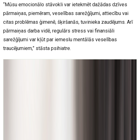
“Mūsu emocionālo stāvokli var ietekmēt dažādas dzīves
pārmaiņas, piemēram, veselības sarežģījumi, attiecību vai
citas problēmas ģimenē, šķiršanās, tuvinieka zaudējums. Arī
pārmaiņas darba vidē, regulārs stress vai finansiāli
sarežģījumi var kļūt par iemeslu mentālās veselības
traucējumiem,” stāsta psihiatre.