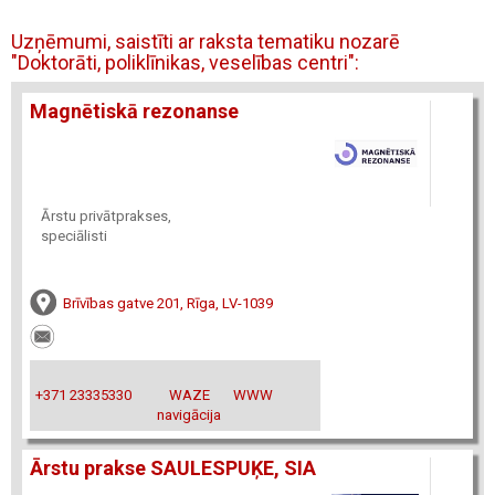
Uzņēmumi, saistīti ar raksta tematiku nozarē
"Doktorāti, poliklīnikas, veselības centri":
Magnētiskā rezonanse
Ārstu privātprakses,
speciālisti
Brīvības gatve 201, Rīga, LV-1039
+371 23335330
WAZE
WWW
navigācija
Ārstu prakse SAULESPUĶE, SIA