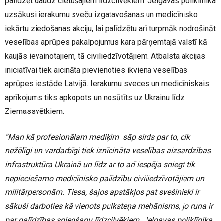
palīdzēt daudz cietušajiem līdzcilvēkiem. Jelgavas poliklīnika
uzsākusi ierakumu sveču izgatavošanas un medicīnisko
iekārtu ziedošanas akciju, lai palīdzētu arī turpmāk nodrošināt
veselības aprūpes pakalpojumus kara pārņemtajā valstī kā
kaujās ievainotajiem, tā civiliedzīvotājiem. Atbalsta akcijas
iniciatīvai tiek aicināta pievienoties ikviena veselības
aprūpes iestāde Latvijā. Ierakumu sveces un medicīniskais
aprīkojums tiks apkopots un nosūtīts uz Ukrainu līdz
Ziemassvētkiem.
“Man kā profesionālam mediķim sāp sirds par to, cik
nežēlīgi un vardarbīgi tiek iznīcināta veselības aizsardzības
infrastruktūra Ukrainā un līdz ar to arī iespēja sniegt tik
nepieciešamo medicīnisko palīdzību civiliedzīvotājiem un
militārpersonām. Tiesa, šajos apstākļos pat svešinieki ir
sākuši darboties kā vienots pulksteņa mehānisms, jo runa ir
par palīdzības sniegšanu līdzcilvēkiem. Jelgavas poliklīnika