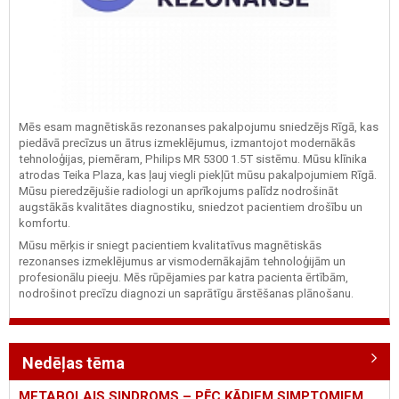
Mēs esam magnētiskās rezonanses pakalpojumu sniedzējs Rīgā, kas
piedāvā precīzus un ātrus izmeklējumus, izmantojot modernākās
tehnoloģijas, piemēram, Philips MR 5300 1.5T sistēmu. Mūsu klīnika
atrodas Teika Plaza, kas ļauj viegli piekļūt mūsu pakalpojumiem Rīgā.
Mūsu pieredzējušie radiologi un aprīkojums palīdz nodrošināt
augstākās kvalitātes diagnostiku, sniedzot pacientiem drošību un
komfortu.
Mūsu mērķis ir sniegt pacientiem kvalitatīvus magnētiskās
rezonanses izmeklējumus ar vismodernākajām tehnoloģijām un
profesionālu pieeju. Mēs rūpējamies par katra pacienta ērtībām,
nodrošinot precīzu diagnozi un saprātīgu ārstēšanas plānošanu.
Nedēļas tēma
METABOLAIS SINDROMS – PĒC KĀDIEM SIMPTOMIEM