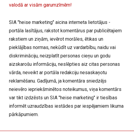
valodā ar visām garumzīmēm!
SIA "heise marketing" aicina interneta lietotājus -
portāla lasītājus, rakstot komentārus par publicētajiem
rakstiem un ziņām, ievērot morāles, ētikas un
pieklājības normas, nekūdīt uz vardarbību, naidu vai
diskrimināciju, neizplatīt personas cieņu un godu
aizskarošu informāciju, neslēpties aiz citas personas
vārda, neveikt ar portāla redakciju nesaskaņotu
reklamēšanu. Gadījumā, ja komentāra sniedzējs
neievēro iepriekšminētos noteikumus, viņa komentārs
var tikt izdzēsts un SIA "heise marketing" ir tiesības
informēt uzraudzības iestādes par iespējamiem likuma
pārkāpumiem.