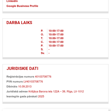
Linkedin
Google Business Profile
DARBA LAIKS
P.
10
00
-17
00
O.
10
00
-17
00
T.
10
00
-17
00
C.
10
00
-17
00
P.
10
00
-17
00
S.
-
Sv.
-
JURIDISKIE DATI
40103708776
Reģistrācijas numurs
LV40103708776
PVN numurs
10.09.2013
Dibināts
Krišjāņa Barona iela 122A – 39, Rīga, LV-1012
Juridiskā adrese
2025
Iesniegtie gada pārskati