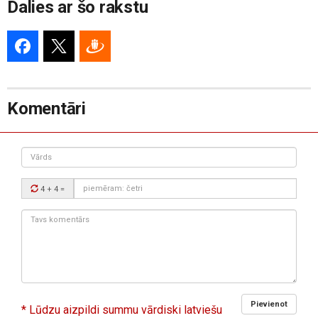
Dalies ar šo rakstu
Komentāri
Vārds
Drošības
4 + 4
=
kods:
Tavs
komentārs:
Pievienot
* Lūdzu aizpildi summu vārdiski latviešu