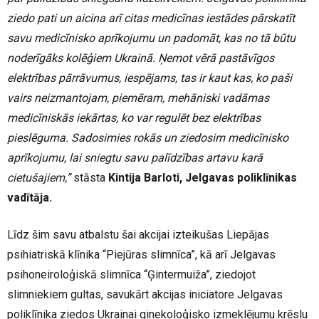
ziedo pati un aicina arī citas medicīnas iestādes pārskatīt
savu medicīnisko aprīkojumu un padomāt, kas no tā būtu
noderīgāks kolēģiem Ukrainā. Ņemot vērā pastāvīgos
elektrības pārrāvumus, iespējams, tas ir kaut kas, ko paši
vairs neizmantojam, piemēram, mehāniski vadāmas
medicīniskās iekārtas, ko var regulēt bez elektrības
pieslēguma. Sadosimies rokās un ziedosim medicīnisko
aprīkojumu, lai sniegtu savu palīdzības artavu karā
cietušajiem,”
stāsta
Kintija Barloti, Jelgavas poliklīnikas
vadītāja.
Līdz šim savu atbalstu šai akcijai izteikušas Liepājas
psihiatriskā klīnika “Piejūras slimnīca”, kā arī Jelgavas
psihoneiroloģiskā slimnīca “Ģintermuiža”, ziedojot
slimniekiem gultas, savukārt akcijas iniciatore Jelgavas
poliklīnika ziedos Ukrainai ginekoloģisko izmeklējumu krēslu