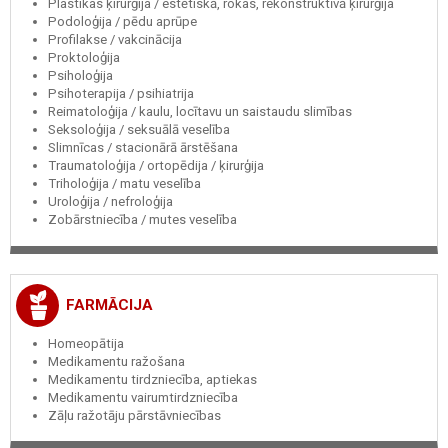
Plastikas ķirurģija / estētiskā, rokas, rekonstruktīvā ķirurģija
Podoloģija / pēdu aprūpe
Profilakse / vakcinācija
Proktoloģija
Psiholoģija
Psihoterapija / psihiatrija
Reimatoloģija / kaulu, locītavu un saistaudu slimības
Seksoloģija / seksuālā veselība
Slimnīcas / stacionārā ārstēšana
Traumatoloģija / ortopēdija / ķirurģija
Triholoģija / matu veselība
Uroloģija / nefroloģija
Zobārstniecība / mutes veselība
FARMĀCIJA
Homeopātija
Medikamentu ražošana
Medikamentu tirdzniecība, aptiekas
Medikamentu vairumtirdzniecība
Zāļu ražotāju pārstāvniecības