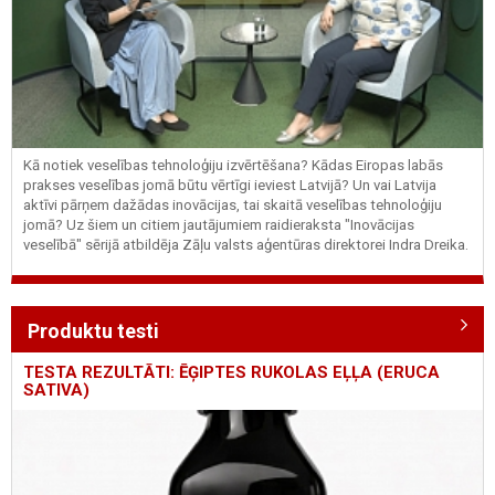
Kā notiek veselības tehnoloģiju izvērtēšana? Kādas Eiropas labās
prakses veselības jomā būtu vērtīgi ieviest Latvijā? Un vai Latvija
aktīvi pārņem dažādas inovācijas, tai skaitā veselības tehnoloģiju
jomā? Uz šiem un citiem jautājumiem raidieraksta "Inovācijas
veselībā" sērijā atbildēja Zāļu valsts aģentūras direktorei Indra Dreika.
Produktu testi
TESTA REZULTĀTI: ĒĢIPTES RUKOLAS EĻĻA (ERUCA
SATIVA)