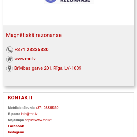
Magnētiskā rezonanse
+371 23335330
www.mri.lv
Brīvības gatve 201, Rīga, LV-1039
KONTAKTI
+371 23335330
Mobilais tālrunis
info@mri.lv
E-pasts
https://www.mri.lv/
Mājaslapa
Facebook
Instagram