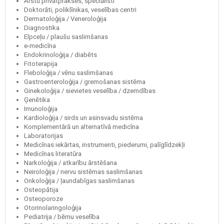
Ārstu privātprakses, speciālisti
Doktorāti, poliklīnikas, veselības centri
Dermatoloģija / Veneroloģija
Diagnostika
Elpceļu / plaušu saslimšanas
e-medicīna
Endokrinoloģija / diabēts
Fitoterapija
Fleboloģija / vēnu saslimšanas
Gastroenteroloģija / gremošanas sistēma
Ginekoloģija / sievietes veselība / dzemdības
Ģenētika
Imunoloģija
Kardioloģija / sirds un asinsvadu sistēma
Komplementārā un alternatīvā medicīna
Laboratorijas
Medicīnas iekārtas, instrumenti, piederumi, palīglīdzekļi
Medicīnas literatūra
Narkoloģija / atkarību ārstēšana
Neiroloģija / nervu sistēmas saslimšanas
Onkoloģija / ļaundabīgas saslimšanas
Osteopātija
Osteoporoze
Otorinolaringoloģija
Pediatrija / bērnu veselība