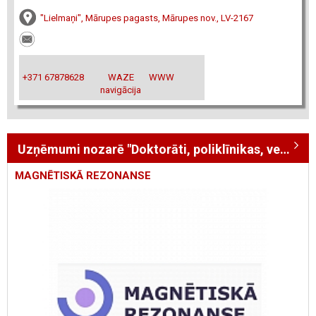
"Lielmaņi", Mārupes pagasts, Mārupes nov., LV-2167
+371 67878628
WAZE
WWW
navigācija
Uzņēmumi nozarē "Doktorāti, poliklīnikas, veselības centri"
MAGNĒTISKĀ REZONANSE