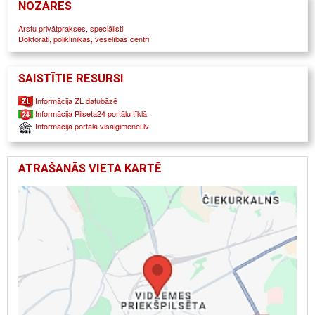
NOZARES
senioru izmeklējumi
magnētiskā rezonanse senioriem
Ārstu privātprakses, speciālisti
magnētiskā rezonanse bērniem
Doktorāti, poliklīnikas, veselības centri
izmeklējumi pacientiem ar demenci
traumatoloģija
profilakse
savlaicīga diagnostika
SAISTĪTIE RESURSI
Informācija ZL datubāzē
Informācija Pilseta24 portālu tīklā
Informācija portālā visaigimenei.lv
ATRAŠANĀS VIETA KARTĒ