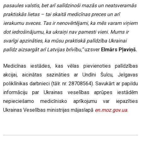
pasaules valstis, bet arī salīdzinoši mazās un neatsveramās
praktiskās lietas – tai skaitā medicīnas preces un arī
ierakumu sveces. Tas ir nenovērtējami, ka mēs varam viņiem
dot iedrošinājumu, ka ukraiņi nav pamesti vieni. Mums ir
svarīgi apzināties, ka mūsu praktiskā palīdzība Ukrainai
palīdz aizsargāt arī Latvijas brīvību,”
uzsver
Elmārs Pļaviņš.
Medicīnas iestādes, kas vēlas pievienoties palīdzības
akcijai, aicinātas sazināties ar Undīni Šulcu, Jelgavas
poliklīnikas darbnieci (tālr. nr. 28708564). Savukārt ar papildu
informāciju par Ukrainas veselības aprūpes iestādēm
nepieciešamo medicīnisko aprīkojumu var iepazīties
Ukrainas Veselības ministrijas mājaslapā
en.moz.gov.ua
.