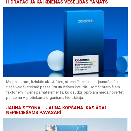
HIDRATĀCIJA KĀ IKDIENAS VESELĪBAS PAMATS
Miegs, uzturs, fiziskās aktivitātes, stresa līmenis un atjaunošanās
tiešā veidā ietekmē pašsajūtu un dzīves kvalitāti. Tomēr starp šiem
faktoriem ir viens pamatelements, ko daudzi joprojām mēdz novērtēt
par zemu – pietiekama organisma hidratācija.
JAUNA SEZONA – JAUNA KOPŠANA: KAS ĀDAI
NEPIECIEŠAMS PAVASARĪ