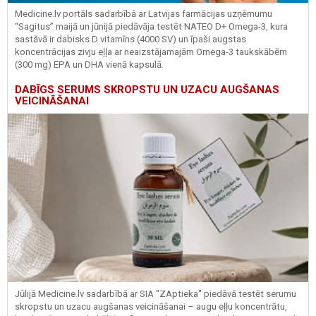
Medicine.lv portāls sadarbībā ar Latvijas farmācijas uzņēmumu
“Sagitus” maijā un jūnijā piedāvāja testēt NATEO D+ Omega-3, kura
sastāvā ir dabisks D vitamīns (4000 SV) un īpaši augstas
koncentrācijas zivju eļļa ar neaizstājamajām Omega-3 taukskābēm
(300 mg) EPA un DHA vienā kapsulā.
DABĪGS SERUMS SKROPSTU UN UZACU AUGŠANAS
VEICINĀŠANAI
Jūlijā Medicine.lv sadarbībā ar SIA "ZAptieka" piedāvā testēt serumu
skropstu un uzacu augšanas veicināšanai – augu eļļu koncentrātu,