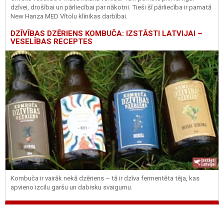
dzīvei, drošībai un pārliecībai par nākotni. Tieši šī pārliecība ir pamatā
New Hanza MED Vītolu klīnikas darbībai.
DZĪVĪBAS DZĒRIENS KOMBUČA: IZSTĀSTI LATVIJAI –
VESELĪBAS RECEPTES
Kombuča ir vairāk nekā dzēriens – tā ir dzīva fermentēta tēja, kas
apvieno izcilu garšu un dabisku svaigumu.