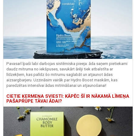
Pavasarī īpaši labi darbojas sistēmiska pieeja: āda saņem pietiekami
daudz mitruma no iekšpuses, savukārt ārēji tiek atbalstīta ar
līdzekļiem, kas palīdz šo mitrumu saglabāt un atjaunot ādas
aizsargbarjeru.
Uzzināsim vairāk par
Hydro
Boost
maskām, kas
paredzētas intensīvai ādas mitrināšanai un atjaunošanai!
CIETIE ĶERMEŅA SVIESTI: KĀPĒC ŠĪ IR NĀKAMĀ LĪMEŅA
PAŠAPRŪPE TAVAI ĀDAI?