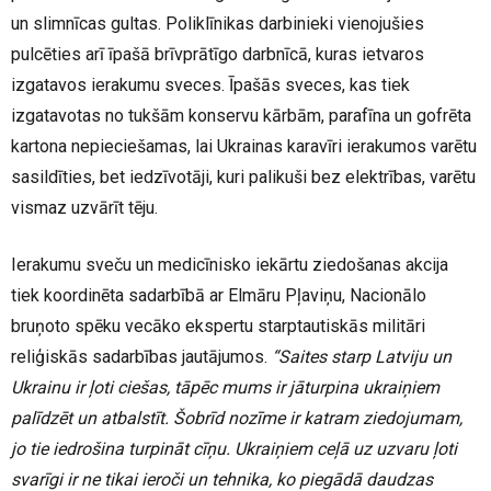
un slimnīcas gultas. Poliklīnikas darbinieki vienojušies
pulcēties arī īpašā brīvprātīgo darbnīcā, kuras ietvaros
izgatavos ierakumu sveces. Īpašās sveces, kas tiek
izgatavotas no tukšām konservu kārbām, parafīna un gofrēta
kartona nepieciešamas, lai Ukrainas karavīri ierakumos varētu
sasildīties, bet iedzīvotāji, kuri palikuši bez elektrības, varētu
vismaz uzvārīt tēju.
Ierakumu sveču un medicīnisko iekārtu ziedošanas akcija
tiek koordinēta sadarbībā ar Elmāru Pļaviņu, Nacionālo
bruņoto spēku vecāko ekspertu starptautiskās militāri
reliģiskās sadarbības jautājumos.
“Saites starp Latviju un
Ukrainu ir ļoti ciešas, tāpēc mums ir jāturpina ukraiņiem
palīdzēt un atbalstīt. Šobrīd nozīme ir katram ziedojumam,
jo tie iedrošina turpināt cīņu. Ukraiņiem ceļā uz uzvaru ļoti
svarīgi ir ne tikai ieroči un tehnika, ko piegādā daudzas