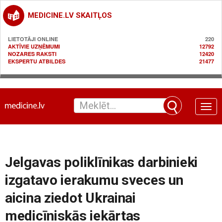
MEDICINE.LV SKAITĻOS
LIETOTĀJI ONLINE
220
AKTĪVIE UZŅĒMUMI
12792
NOZARES RAKSTI
12420
EKSPERTU ATBILDES
21477
Toggle
naviga
Jelgavas poliklīnikas darbinieki
izgatavo ierakumu sveces un
aicina ziedot Ukrainai
medicīniskās iekārtas