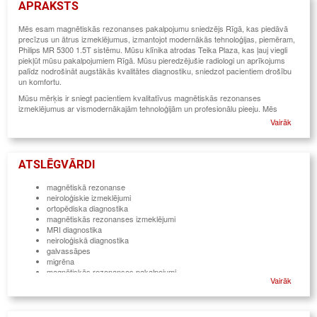
APRAKSTS
Mēs esam magnētiskās rezonanses pakalpojumu sniedzējs Rīgā, kas piedāvā
precīzus un ātrus izmeklējumus, izmantojot modernākās tehnoloģijas, piemēram,
Philips MR 5300 1.5T sistēmu. Mūsu klīnika atrodas Teika Plaza, kas ļauj viegli
piekļūt mūsu pakalpojumiem Rīgā. Mūsu pieredzējušie radiologi un aprīkojums
palīdz nodrošināt augstākās kvalitātes diagnostiku, sniedzot pacientiem drošību
un komfortu.
Mūsu mērķis ir sniegt pacientiem kvalitatīvus magnētiskās rezonanses
izmeklējumus ar vismodernākajām tehnoloģijām un profesionālu pieeju. Mēs
rūpējamies par katra pacienta ērtībām, nodrošinot precīzu diagnozi un saprātīgu
Vairāk
ārstēšanas plānošanu.
ATSLĒGVĀRDI
magnētiskā rezonanse
neiroloģiskie izmeklējumi
ortopēdiska diagnostika
magnētiskās rezonanses izmeklējumi
MRI diagnostika
neiroloģiskā diagnostika
galvassāpes
migrēna
magnētiskās rezonanses pakalpojumi
Vairāk
ortopēdiskās veselības problēmas
neiroloģiskās veselības problēmas
neiroloģiskas sūdzības
bērnu veselības izmeklējumi