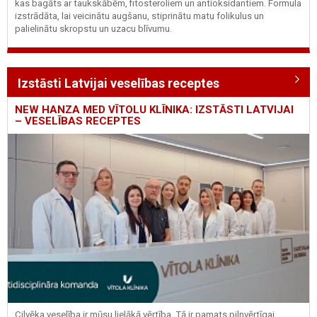
kas bagāts ar taukskābēm, fitosteroliem un antioksidantiem. Formula
izstrādāta, lai veicinātu augšanu, stiprinātu matu folikulus un
palielinātu skropstu un uzacu blīvumu.
Izstāsti Latvijai veselības receptes
NEW HANZA MED VĪTOLU KLĪNIKA: IZSTĀSTI LATVIJAI
– VESELĪBAS RECEPTES
Cilvēka veselība ir mūsu lielākā vērtība. Tā ir pamats pilnvērtīgai