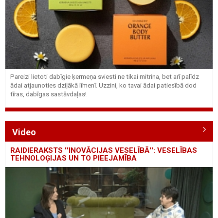
Pareizi lietoti dabīgie ķermeņa sviesti ne tikai mitrina, bet arī palīdz
ādai atjaunoties dziļākā līmenī. Uzzini, ko tavai ādai patiesībā dod
tīras, dabīgas sastāvdaļas!
Video
RAIDIERAKSTS ''INOVĀCIJAS VESELĪBĀ'': VESELĪBAS
TEHNOLOĢIJAS UN TO PIEEJAMĪBA