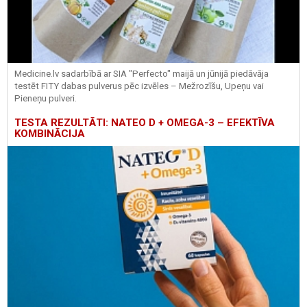
Medicine.lv sadarbībā ar SIA "Perfecto" maijā un jūnijā piedāvāja
testēt FITY dabas pulverus pēc izvēles – Mežrozīšu, Upeņu vai
Pieneņu pulveri.
TESTA REZULTĀTI: NATEO D + OMEGA-3 – EFEKTĪVA
KOMBINĀCIJA