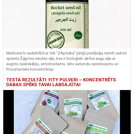
Medicine.lv sadarbībā ar SIA "ZAptieka" jūnijā piedāvāja testēt auksti
spiestu Ēģiptes rukolas eļļu, kas ir bioloģiski aktīva augu eļļa ar
augstu taukskābju, antioksidantu, sēru saturošu savienojumu un
fitouzturvielu koncentrāciju.
TESTA REZULTĀTI: FITY PULVERI – KONCENTRĒTS
DABAS SPĒKS TAVAI LABSAJŪTAI