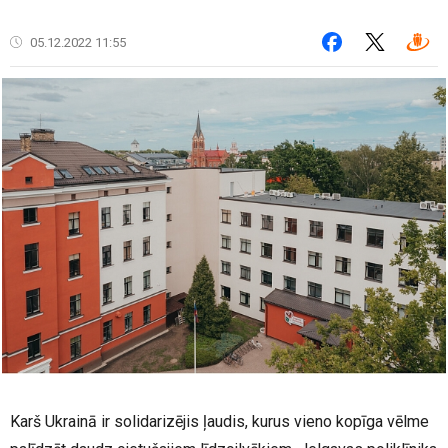
05.12.2022 11:55
Karš Ukrainā ir solidarizējis ļaudis, kurus vieno kopīga vēlme