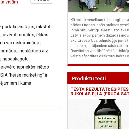
 ar visām
Kā notiek veselības tehnoloģiju iz
Kādas Eiropas labās prakses vesel
 portāla lasītājus, rakstot
jomā būtu vērtīgi ieviest Latvijā? U
 ievērot morāles, ētikas
Latvija aktīvi pārņem dažādas inovā
skaitā veselības tehnoloģiju jomā
du vai diskrimināciju,
un citiem jautājumiem raidieraksta
ormāciju, neslēpties aiz
"Inovācijas veselībā" sērijā atbildē
valsts aģentūras direktorei Indra Dr
iju nesaskaņotu
neievēro iepriekšminētos
SIA "heise marketing" ir
Produktu testi
pējamiem likuma
TESTA REZULTĀTI: ĒĢIPTES
RUKOLAS EĻĻA (ERUCA SAT