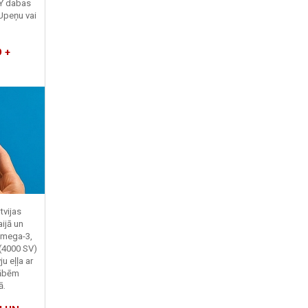
TY dabas
Upeņu vai
 +
tvijas
ijā un
Omega-3,
 (4000 SV)
u eļļa ar
kābēm
ā.