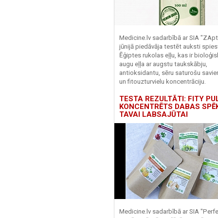
Medicine.lv sadarbībā ar SIA "ZApt
jūnijā piedāvāja testēt auksti spies
Ēģiptes rukolas eļļu, kas ir bioloģis
augu eļļa ar augstu taukskābju,
antioksidantu, sēru saturošu savi
un fitouzturvielu koncentrāciju.
TESTA REZULTĀTI: FITY PU
KONCENTRĒTS DABAS SPĒ
TAVAI LABSAJŪTAI
Medicine.lv sadarbībā ar SIA "Perf