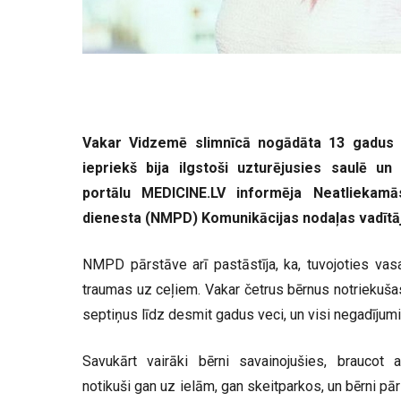
Vakar Vidzemē slimnīcā nogādāta 13 gadus 
iepriekš bija ilgstoši uzturējusies saulē u
portālu MEDICINE.LV informēja Neatliekamā
dienesta (NMPD) Komunikācijas nodaļas vadītāj
NMPD pārstāve arī pastāstīja, ka, tuvojoties vasa
traumas uz ceļiem. Vakar četrus bērnus notriekušas
septiņus līdz desmit gadus veci, un visi negadījumi
Savukārt vairāki bērni savainojušies, braucot 
notikuši gan uz ielām, gan skeitparkos, un bērni p