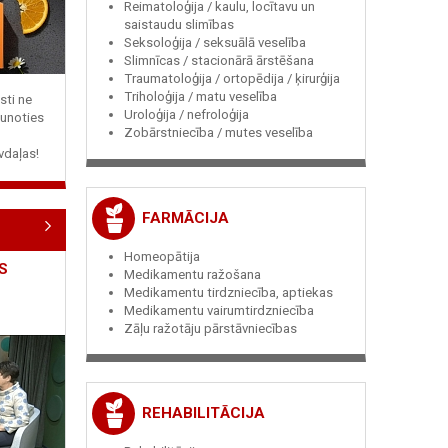
Reimatoloģija / kaulu, locītavu un
saistaudu slimības
Seksoloģija / seksuālā veselība
Slimnīcas / stacionārā ārstēšana
Traumatoloģija / ortopēdija / ķirurģija
Triholoģija / matu veselība
sti ne
Uroloģija / nefroloģija
jaunoties
Zobārstniecība / mutes veselība
vdaļas!
FARMĀCIJA
Homeopātija
S
Medikamentu ražošana
Medikamentu tirdzniecība, aptiekas
Medikamentu vairumtirdzniecība
Zāļu ražotāju pārstāvniecības
REHABILITĀCIJA