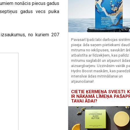
ījumiem nonācis piecus gadus
septiņus gadus vecs puika
izsaukumus, no kuriem 207
Pavasarī īpaši labi darbojas sistē
pieeja: āda saņem pietiekami daud
mitruma no iekšpuses, savukārt ārēj
atbalstīta ar līdzekļiem, kas palīdz
mitrumu saglabāt un atjaunot āda
aizsargbarjeru.
Uzzināsim vairāk pa
Hydro
Boost
maskām, kas paredz
intensīvai ādas mitrināšanai un
atjaunošanai!
CIETIE ĶERMEŅA SVIESTI: K
IR NĀKAMĀ LĪMEŅA PAŠAP
TAVAI ĀDAI?