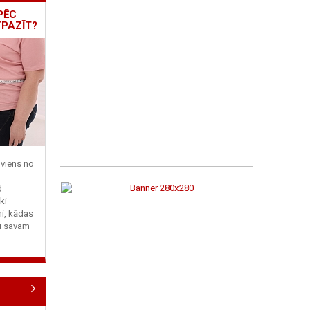
PĒC
TPAZĪT?
viens no
d
ki
ni, kādas
tu savam