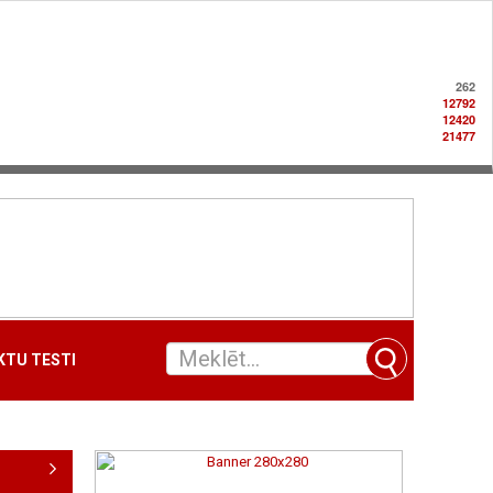
262
12792
12420
21477
TU TESTI