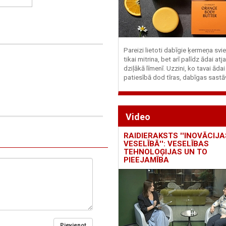
Pareizi lietoti dabīgie ķermeņa svie
tikai mitrina, bet arī palīdz ādai at
dziļākā līmenī. Uzzini, ko tavai ādai
patiesībā dod tīras, dabīgas sastā
Video
RAIDIERAKSTS ''INOVĀCIJA
VESELĪBĀ'': VESELĪBAS
TEHNOLOĢIJAS UN TO
PIEEJAMĪBA
Pievienot