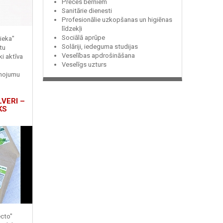
Preces bērniem
Sanitārie dienesti
Profesionālie uzkopšanas un higiēnas
līdzekļi
Sociālā aprūpe
ieka"
Solāriji, iedeguma studijas
tu
Veselības apdrošināšana
ki aktīva
Veselīgs uzturs
enojumu
LVERI –
KS
ecto"