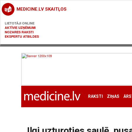
MEDICINE.LV SKAITĻOS
LIETOTĀJI ONLINE
AKTĪVIE UZŅĒMUMI
NOZARES RAKSTI
EKSPERTU ATBILDES
RAKSTI
ZIŅAS
ĀRS
Ilgi uzturoties saulē, pu