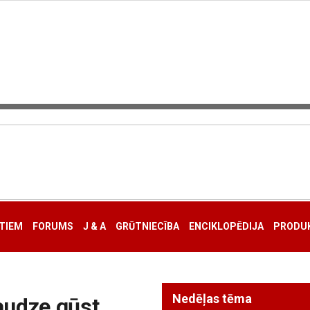
TIEM
FORUMS
J & A
GRŪTNIECĪBA
ENCIKLOPĒDIJA
PRODUK
Nedēļas tēma
saudze gūst