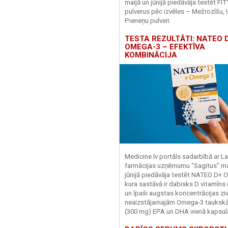
maijā un jūnijā piedāvāja testēt FI
pulverus pēc izvēles – Mežrozīšu, 
Pieneņu pulveri.
TESTA REZULTĀTI: NATEO D
OMEGA-3 – EFEKTĪVA
KOMBINĀCIJA
Medicine.lv portāls sadarbībā ar La
farmācijas uzņēmumu “Sagitus” ma
jūnijā piedāvāja testēt NATEO D+ 
kura sastāvā ir dabisks D vitamīns
un īpaši augstas koncentrācijas zivj
neaizstājamajām Omega-3 tauks
(300 mg) EPA un DHA vienā kapsul