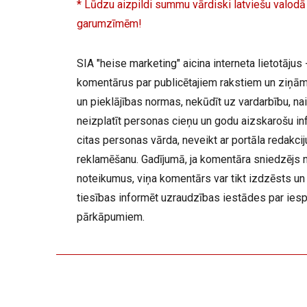
* Lūdzu aizpildi summu vārdiski latviešu valodā
garumzīmēm!
SIA "heise marketing" aicina interneta lietotājus -
komentārus par publicētajiem rakstiem un ziņām,
un pieklājības normas, nekūdīt uz vardarbību, nai
neizplatīt personas cieņu un godu aizskarošu inf
citas personas vārda, neveikt ar portāla redakc
reklamēšanu. Gadījumā, ja komentāra sniedzējs 
noteikumus, viņa komentārs var tikt izdzēsts un 
tiesības informēt uzraudzības iestādes par ies
pārkāpumiem.