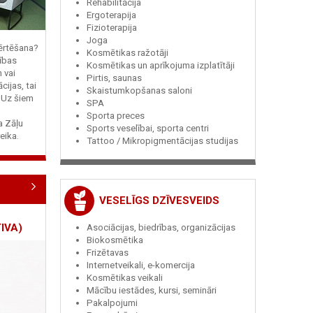
Rehabilitācija
Ergoterapija
Fizioterapija
Joga
vērtēšana?
Kosmētikas ražotāji
ības
Kosmētikas un aprīkojuma izplatītāji
n vai
Pirtis, saunas
cijas, tai
Skaistumkopšanas saloni
? Uz šiem
SPA
Sporta preces
ja Zāļu
Sports veselībai, sporta centri
eika.
Tattoo / Mikropigmentācijas studijas
VESELĪGS DZĪVESVEIDS
IVA)
Asociācijas, biedrības, organizācijas
Biokosmētika
Frizētavas
Internetveikali, e-komercija
Kosmētikas veikali
Mācību iestādes, kursi, semināri
Pakalpojumi