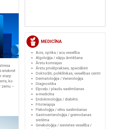
MEDICĪNA
Acis, optika / acu veselība
Algoloģija / sāpju ārstēšana
Ārstu komisijas
 stresa
Ārstu privātprakses, speciālisti
ā ietekmē
Doktorāti, poliklīnikas, veselības centri
r starp
Dermatoloģija / Veneroloģija
ents, ko
Diagnostika
r zemu –
Elpceļu / plaušu saslimšanas
e-medicīna
Endokrinoloģija / diabēts
Fitoterapija
Fleboloģija / vēnu saslimšanas
Gastroenteroloģija / gremošanas
sistēma
Ginekoloģija / sievietes veselība /