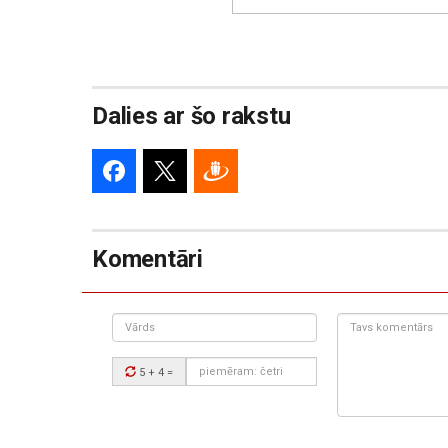
Dalies ar šo rakstu
Komentāri
Vārds
Tavs
komentārs:
Drošības
5 + 4
=
kods: