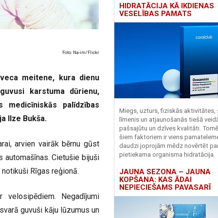
HIDRATĀCIJA KĀ IKDIENAS
VESELĪBAS PAMATS
Foto: Na-im/Flickr
veca meitene, kura dienu
n guvusi karstuma dūrienu,
s medicīniskās palīdzības
Miegs, uzturs, fiziskās aktivitātes,
a Ilze Bukša.
līmenis un atjaunošanās tiešā veid
pašsajūtu un dzīves kvalitāti. Tomē
šiem faktoriem ir viens pamatelem
rai, arvien vairāk bērnu gūst
daudzi joprojām mēdz novērtēt pa
pietiekama organisma hidratācija.
 automašīnas. Cietušie bijuši
 notikuši Rīgas reģionā.
JAUNA SEZONA – JAUNA
KOPŠANA: KAS ĀDAI
NEPIECIEŠAMS PAVASARĪ
ar velosipēdiem. Negadījumi
ārsvarā guvuši kāju lūzumus un