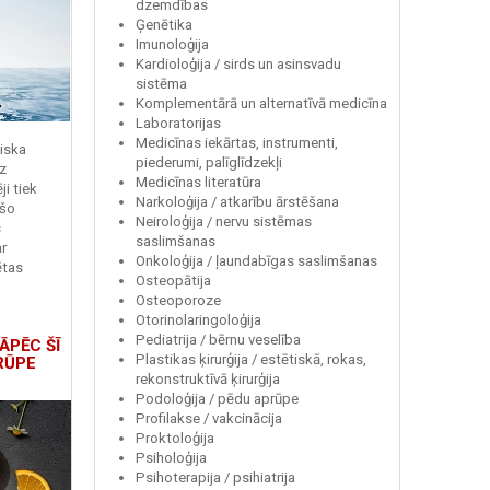
dzemdības
Ģenētika
Imunoloģija
Kardioloģija / sirds un asinsvadu
sistēma
Komplementārā un alternatīvā medicīna
Laboratorijas
Medicīnas iekārtas, instrumenti,
miska
piederumi, palīglīdzekļi
z
Medicīnas literatūra
i tiek
Narkoloģija / atkarību ārstēšana
 šo
Neiroloģija / nervu sistēmas
s
saslimšanas
r
Onkoloģija / ļaundabīgas saslimšanas
ētas
Osteopātija
Osteoporoze
Otorinolaringoloģija
Pediatrija / bērnu veselība
ĀPĒC ŠĪ
Plastikas ķirurģija / estētiskā, rokas,
RŪPE
rekonstruktīvā ķirurģija
Podoloģija / pēdu aprūpe
Profilakse / vakcinācija
Proktoloģija
Psiholoģija
Psihoterapija / psihiatrija