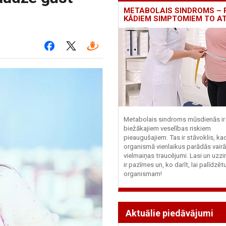
METABOLAIS SINDROMS – 
KĀDIEM SIMPTOMIEM TO A
Metabolais sindroms mūsdienās ir 
biežākajiem veselības riskiem
pieaugušajiem. Tas ir stāvoklis, ka
organismā vienlaikus parādās vairā
vielmaiņas traucējumi. Lasi un uzzi
ir pazīmes un, ko darīt, lai palīdzē
organismam!
Aktuālie piedāvājumi