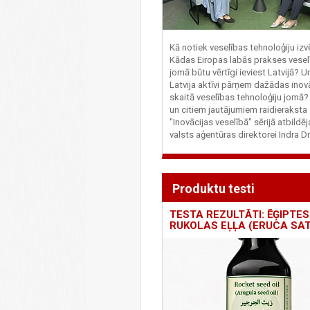
Kā notiek veselības tehnoloģiju iz
Kādas Eiropas labās prakses vesel
jomā būtu vērtīgi ieviest Latvijā? U
Latvija aktīvi pārņem dažādas inovā
skaitā veselības tehnoloģiju jomā
un citiem jautājumiem raidieraksta
"Inovācijas veselībā" sērijā atbildē
valsts aģentūras direktorei Indra Dr
Produktu testi
TESTA REZULTĀTI: ĒĢIPTES
RUKOLAS EĻĻA (ERUCA SAT