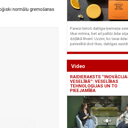
oloģiski normālu gremošanas
Pareizi lietoti dabīgie ķermeņa svie
tikai mitrina, bet arī palīdz ādai at
dziļākā līmenī. Uzzini, ko tavai ādai
patiesībā dod tīras, dabīgas sastā
Video
RAIDIERAKSTS ''INOVĀCIJA
VESELĪBĀ'': VESELĪBAS
TEHNOLOĢIJAS UN TO
PIEEJAMĪBA