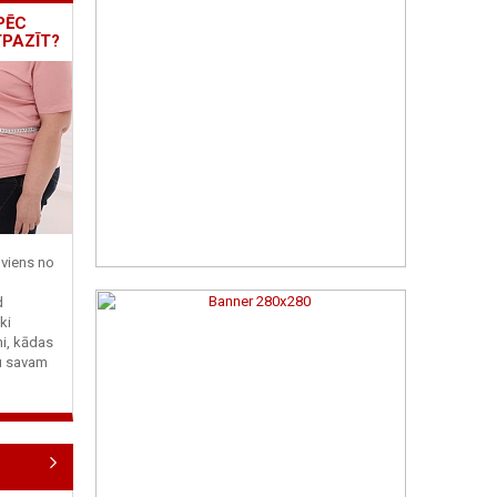
PĒC
TPAZĪT?
viens no
d
ki
ni, kādas
tu savam