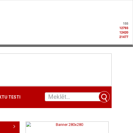
155
12793
12420
21477
TU TESTI