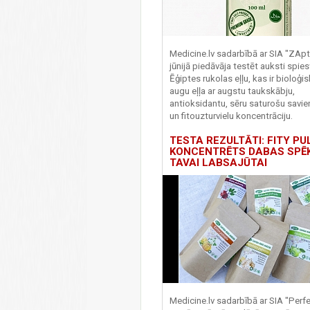
Medicine.lv sadarbībā ar SIA "ZApt
jūnijā piedāvāja testēt auksti spies
Ēģiptes rukolas eļļu, kas ir bioloģis
augu eļļa ar augstu taukskābju,
antioksidantu, sēru saturošu savi
un fitouzturvielu koncentrāciju.
TESTA REZULTĀTI: FITY PU
KONCENTRĒTS DABAS SPĒ
TAVAI LABSAJŪTAI
Medicine.lv sadarbībā ar SIA "Perf