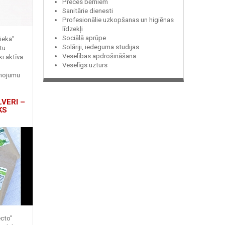
Preces bērniem
Sanitārie dienesti
Profesionālie uzkopšanas un higiēnas
līdzekļi
Sociālā aprūpe
ieka"
Solāriji, iedeguma studijas
tu
Veselības apdrošināšana
ki aktīva
Veselīgs uzturs
enojumu
LVERI –
KS
ecto"