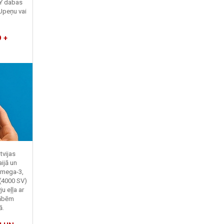
TY dabas
Upeņu vai
 +
tvijas
ijā un
Omega-3,
 (4000 SV)
u eļļa ar
kābēm
ā.