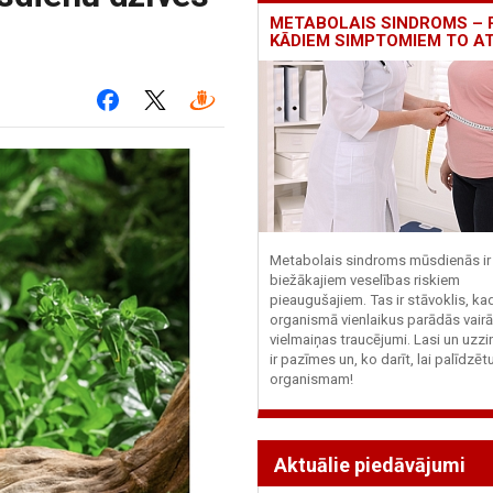
METABOLAIS SINDROMS – 
KĀDIEM SIMPTOMIEM TO A
Metabolais sindroms mūsdienās ir 
biežākajiem veselības riskiem
pieaugušajiem. Tas ir stāvoklis, ka
organismā vienlaikus parādās vairā
vielmaiņas traucējumi. Lasi un uzzi
ir pazīmes un, ko darīt, lai palīdzē
organismam!
Aktuālie piedāvājumi