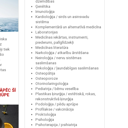
dzemdības
Ģenētika
Imunoloģija
Kardioloģija / sirds un asinsvadu
sistēma
Komplementārā un alternatīvā medicīna
Laboratorijas
Medicīnas iekārtas, instrumenti,
miska
piederumi, palīglīdzekļi
z
Medicīnas literatūra
i tiek
Narkoloģija / atkarību ārstēšana
 šo
Neiroloģija / nervu sistēmas
s
saslimšanas
r
Onkoloģija / ļaundabīgas saslimšanas
ētas
Osteopātija
Osteoporoze
Otorinolaringoloģija
Pediatrija / bērnu veselība
ĀPĒC ŠĪ
Plastikas ķirurģija / estētiskā, rokas,
RŪPE
rekonstruktīvā ķirurģija
Podoloģija / pēdu aprūpe
Profilakse / vakcinācija
Proktoloģija
Psiholoģija
Psihoterapija / psihiatrija