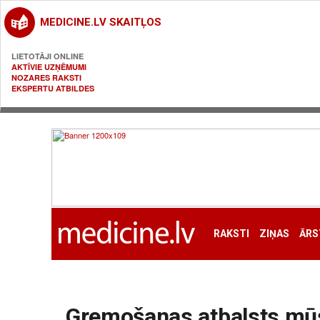
MEDICINE.LV SKAITĻOS
LIETOTĀJI ONLINE
AKTĪVIE UZŅĒMUMI
NOZARES RAKSTI
EKSPERTU ATBILDES
RAKSTI
ZIŅAS
ĀRS
Gremošanas atbalsts mū