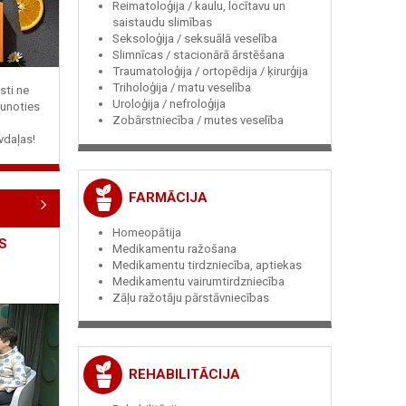
Reimatoloģija / kaulu, locītavu un
saistaudu slimības
Seksoloģija / seksuālā veselība
Slimnīcas / stacionārā ārstēšana
Traumatoloģija / ortopēdija / ķirurģija
Triholoģija / matu veselība
sti ne
Uroloģija / nefroloģija
jaunoties
Zobārstniecība / mutes veselība
vdaļas!
FARMĀCIJA
Homeopātija
S
Medikamentu ražošana
Medikamentu tirdzniecība, aptiekas
Medikamentu vairumtirdzniecība
Zāļu ražotāju pārstāvniecības
REHABILITĀCIJA