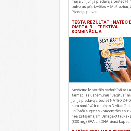
maijā un jūnijā piedāvāja testēt FI
pulverus pēc izvēles – Mežrozīšu, 
Pieneņu pulveri.
TESTA REZULTĀTI: NATEO D
OMEGA-3 – EFEKTĪVA
KOMBINĀCIJA
Medicine.lv portāls sadarbībā ar La
farmācijas uzņēmumu “Sagitus” ma
jūnijā piedāvāja testēt NATEO D+ 
kura sastāvā ir dabisks D vitamīns
un īpaši augstas koncentrācijas zivj
neaizstājamajām Omega-3 tauks
(300 mg) EPA un DHA vienā kapsul