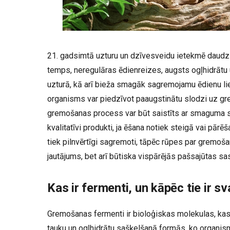
21. gadsimtā uzturu un dzīvesveidu ietekmē daudzi 
temps, neregulāras ēdienreizes, augsts ogļhidrāt
uzturā, kā arī bieža smagāk sagremojamu ēdienu l
organisms var piedzīvot paaugstinātu slodzi uz g
gremošanas process var būt saistīts ar smaguma sa
kvalitatīvi produkti, ja ēšana notiek steigā vai pārē
tiek pilnvērtīgi sagremoti, tāpēc rūpes par gremoša
jautājums, bet arī būtiska vispārējās pašsajūtas sa
Kas ir fermenti, un kāpēc tie ir sv
Gremošanas fermenti ir bioloģiskas molekulas, kas
tauku un ogļhidrātu sašķelšanā formās, ko organis