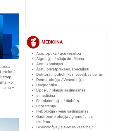
MEDICĪNA
Acis, optika / acu veselība
Algoloģija / sāpju ārstēšana
Ārstu komisijas
 stresa
Ārstu privātprakses, speciālisti
ā ietekmē
Doktorāti, poliklīnikas, veselības centri
r starp
Dermatoloģija / Veneroloģija
ents, ko
Diagnostika
r zemu –
Elpceļu / plaušu saslimšanas
e-medicīna
Endokrinoloģija / diabēts
Fitoterapija
Fleboloģija / vēnu saslimšanas
Gastroenteroloģija / gremošanas
sistēma
Ginekoloģija / sievietes veselība /