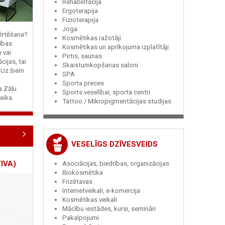
Rehabilitācija
Ergoterapija
Fizioterapija
Joga
vērtēšana?
Kosmētikas ražotāji
ības
Kosmētikas un aprīkojuma izplatītāji
n vai
Pirtis, saunas
cijas, tai
Skaistumkopšanas saloni
? Uz šiem
SPA
Sporta preces
ja Zāļu
Sports veselībai, sporta centri
eika.
Tattoo / Mikropigmentācijas studijas
VESELĪGS DZĪVESVEIDS
IVA)
Asociācijas, biedrības, organizācijas
Biokosmētika
Frizētavas
Internetveikali, e-komercija
Kosmētikas veikali
Mācību iestādes, kursi, semināri
Pakalpojumi