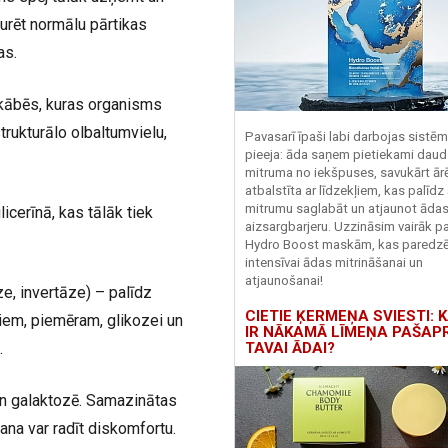
turēt normālu pārtikas
as.
kābēs, kuras organisms
trukturālo olbaltumvielu,
Pavasarī īpaši labi darbojas sistē
pieeja: āda saņem pietiekami daud
mitruma no iekšpuses, savukārt ārēj
atbalstīta ar līdzekļiem, kas palīdz
mitrumu saglabāt un atjaunot āda
cerīnā, kas tālāk tiek
aizsargbarjeru.
Uzzināsim vairāk pa
Hydro
Boost
maskām, kas paredz
intensīvai ādas mitrināšanai un
atjaunošanai!
e, invertāze) – palīdz
CIETIE ĶERMEŅA SVIESTI: K
riem, piemēram, glikozei un
IR NĀKAMĀ LĪMEŅA PAŠAP
TAVAI ĀDAI?
.
un galaktozē. Samazinātas
ana var radīt diskomfortu.