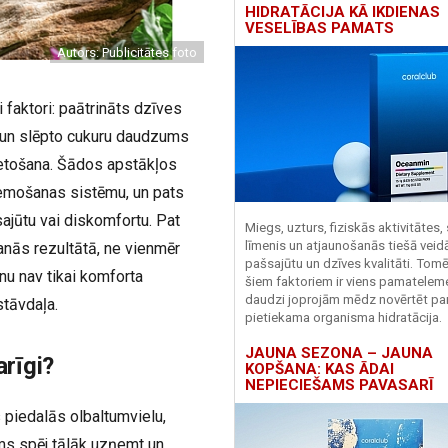
HIDRATĀCIJA KĀ IKDIENAS
VESELĪBAS PAMATS
Autors: Publicitātes foto
faktori: paātrināts dzīves
u un slēpto cukuru daudzums
ietošana. Šādos apstākļos
remošanas sistēmu, un pats
jūtu vai diskomfortu. Pat
Miegs, uzturs, fiziskās aktivitātes,
līmenis un atjaunošanās tiešā veid
šanās rezultātā, ne vienmēr
pašsajūtu un dzīves kvalitāti. Tomē
nu nav tikai komforta
šiem faktoriem ir viens pamatelem
daudzi joprojām mēdz novērtēt pa
stāvdaļa.
pietiekama organisma hidratācija.
JAUNA SEZONA – JAUNA
arīgi?
KOPŠANA: KAS ĀDAI
NEPIECIEŠAMS PAVASARĪ
 piedalās olbaltumvielu,
ms spēj tālāk uzņemt un