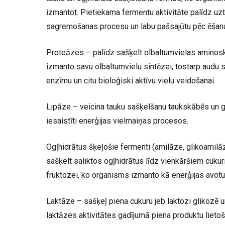
izmantot. Pietiekama fermentu aktivitāte palīdz uz
sagremošanas procesu un labu pašsajūtu pēc ēšan
Proteāzes – palīdz sašķelt olbaltumvielas aminos
izmanto savu olbaltumvielu sintēzei, tostarp audu s
enzīmu un citu bioloģiski aktīvu vielu veidošanai.
Lipāze – veicina tauku sašķelšanu taukskābēs un gli
iesaistīti enerģijas vielmaiņas procesos.
Ogļhidrātus šķeļošie fermenti (amilāze, glikoamilāz
sašķelt saliktos ogļhidrātus līdz vienkāršiem cuku
fruktozei, ko organisms izmanto kā enerģijas avotu
Laktāze – sašķeļ piena cukuru jeb laktozi glikozē 
laktāzes aktivitātes gadījumā piena produktu lietoš