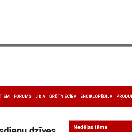
TIEM
FORUMS
J & A
GRŪTNIECĪBA
ENCIKLOPĒDIJA
PRODUK
Nedēļas tēma
sdienu dzīves