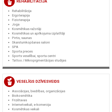
REHABILITĀCIJA
Rehabilitācija
Ergoterapija
Fizioterapija
Joga
Kosmētikas ražotāji
Kosmētikas un aprīkojuma izplatītāji
Pirtis, saunas
Skaistumkopšanas saloni
SPA
Sporta preces
Sports veselībai, sporta centri
Tattoo / Mikropigmentācijas studijas
VESELĪGS DZĪVESVEIDS
Asociācijas, biedrības, organizācijas
Biokosmētika
Frizētavas
Internetveikali, e-komercija
Kosmētikas veikali