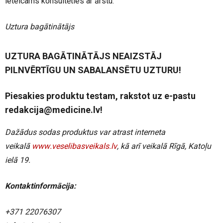
ieteicams konsultēties ar ārstu.
Uztura bagātinātājs
UZTURA BAGĀTINĀTĀJS NEAIZSTĀJ
PILNVĒRTĪGU UN SABALANSĒTU UZTURU!
Piesakies produktu testam, rakstot uz e-pastu
redakcija@medicine.lv!
Da
žādus sodas produktus var atrast
interneta
veikal
ā
www
.
veselibasveikals
.
lv
,
k
ā
ar
ī
veikal
ā
R
ī
g
ā,
Kato
ļ
u
iel
ā 19.
Kontaktinformācija:
+371 22076307