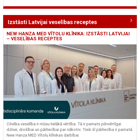
Izstāsti Latvijai veselības receptes
NEW HANZA MED VĪTOLU KLĪNIKA: IZSTĀSTI LATVIJAI
– VESELĪBAS RECEPTES
Cilvēka veselība ir mūsu lielākā vērtība. Tā ir pamats pilnvērtīgai
dzīvei, drošībai un pārliecībai par nākotni. Tieši šī pārliecība ir pamatā
New Hanza MED Vītolu klīnikas darbībai.