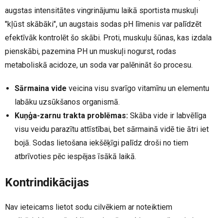
augstas intensitātes vingrinājumu laikā sportista muskuļi
"kļūst skābāki", un augstais sodas pH līmenis var palīdzēt
efektīvāk kontrolēt šo skābi. Proti, muskuļu šūnas, kas izdala
pienskābi, pazemina PH un muskuļi nogurst, rodas
metaboliskā acidoze, un soda var palēnināt šo procesu.
Sārmaina vide
veicina
visu svarīgo vitamīnu un elementu
labāku uzsūkšanos organismā.
Kuņģa-zarnu trakta problēmas
:
Skāba vide ir labvēlīga
visu veidu parazītu attīstībai, bet sārmainā vidē tie ātri iet
bojā. Sodas lietošana iekšēķīgi palīdz droši no tiem
atbrīvoties pēc iespējas īsākā laikā.
Kontrindikācijas
Nav ieteicams lietot sodu cilvēkiem ar noteiktiem