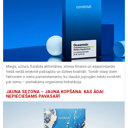
Miegs, uzturs, fiziskās aktivitātes, stresa līmenis un atjaunošanās
tiešā veidā ietekmē pašsajūtu un dzīves kvalitāti. Tomēr starp šiem
faktoriem ir viens pamatelements, ko daudzi joprojām mēdz novērtēt
par zemu – pietiekama organisma hidratācija.
JAUNA SEZONA – JAUNA KOPŠANA: KAS ĀDAI
NEPIECIEŠAMS PAVASARĪ