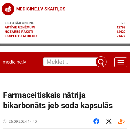
MEDICINE.LV SKAITĻOS
LIETOTĀJI ONLINE
175
AKTĪVIE UZŅĒMUMI
12792
NOZARES RAKSTI
12420
EKSPERTU ATBILDES
21477
Toggle
naviga
Farmaceitiskais nātrija
bikarbonāts jeb soda kapsulās
26.09.2024 14:40