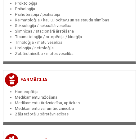
Proktoloģija
Psiholoģija
Psihoterapija / psihiatrija
Reimatoloģija / kaulu, locītavu un saistaudu slimības
Seksoloģija / seksuālā veselība
Slimnīcas / stacionārā ārstēšana
Traumatoloģija / ortopēdija / ķirurģija
Triholoģija / matu veselība
Uroloģija / nefroloģija
Zobārstniecība / mutes veselība
FARMĀCIJA
Homeopātija
Medikamentu ražošana
Medikamentu tirdzniecība, aptiekas
Medikamentu vairumtirdzniecība
Zāļu ražotāju pārstāvniecības