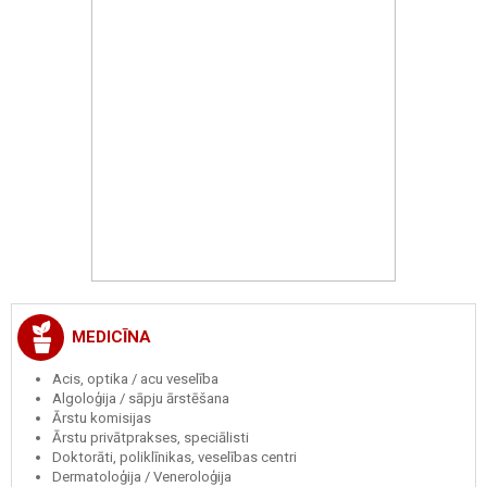
MEDICĪNA
Acis, optika / acu veselība
Algoloģija / sāpju ārstēšana
Ārstu komisijas
Ārstu privātprakses, speciālisti
Doktorāti, poliklīnikas, veselības centri
Dermatoloģija / Veneroloģija