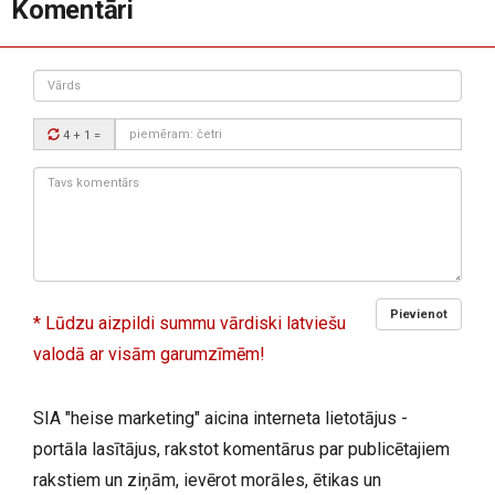
Komentāri
Vārds
Drošības
4 + 1
=
kods:
Tavs
komentārs:
Pievienot
* Lūdzu aizpildi summu vārdiski latviešu
valodā ar visām garumzīmēm!
SIA "heise marketing" aicina interneta lietotājus -
portāla lasītājus, rakstot komentārus par publicētajiem
rakstiem un ziņām, ievērot morāles, ētikas un