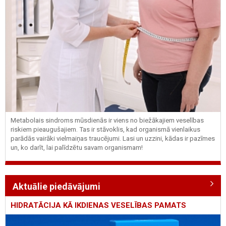
Metabolais sindroms mūsdienās ir viens no biežākajiem veselības
riskiem pieaugušajiem. Tas ir stāvoklis, kad organismā vienlaikus
parādās vairāki vielmaiņas traucējumi. Lasi un uzzini, kādas ir pazīmes
un, ko darīt, lai palīdzētu savam organismam!
Aktuālie piedāvājumi
HIDRATĀCIJA KĀ IKDIENAS VESELĪBAS PAMATS