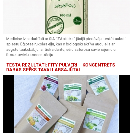
Medicine.lv sadarbībā ar SIA "ZAptieka" jūnijā piedāvāja testēt auksti
spiestu Ēģiptes rukolas eļļu, kas ir bioloģiski aktīva augu eļļa ar
augstu taukskābju, antioksidantu, sēru saturošu savienojumu un
fitouzturvielu koncentrāciju.
TESTA REZULTĀTI: FITY PULVERI – KONCENTRĒTS
DABAS SPĒKS TAVAI LABSAJŪTAI