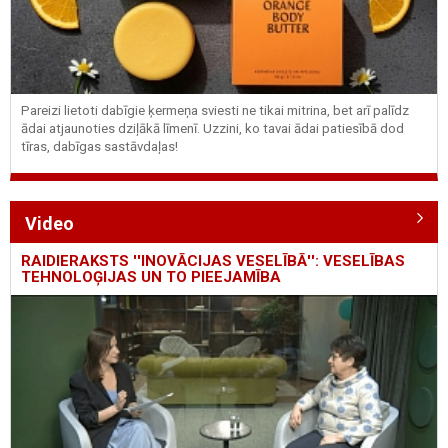
Pareizi lietoti dabīgie ķermeņa sviesti ne tikai mitrina, bet arī palīdz
ādai atjaunoties dziļākā līmenī. Uzzini, ko tavai ādai patiesībā dod
tīras, dabīgas sastāvdaļas!
Video
RAIDIERAKSTS ''INOVĀCIJAS VESELĪBĀ'': VESELĪBAS
TEHNOLOĢIJAS UN TO PIEEJAMĪBA