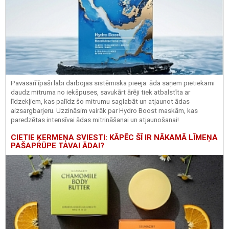
Pavasarī īpaši labi darbojas sistēmiska pieeja: āda saņem pietiekami
daudz mitruma no iekšpuses, savukārt ārēji tiek atbalstīta ar
līdzekļiem, kas palīdz šo mitrumu saglabāt un atjaunot ādas
aizsargbarjeru.
Uzzināsim vairāk par
Hydro
Boost
maskām, kas
paredzētas intensīvai ādas mitrināšanai un atjaunošanai!
CIETIE ĶERMEŅA SVIESTI: KĀPĒC ŠĪ IR NĀKAMĀ LĪMEŅA
PAŠAPRŪPE TAVAI ĀDAI?