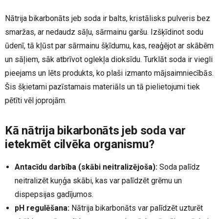
Nātrija bikarbonāts jeb soda ir balts, kristālisks pulveris bez
smaržas, ar nedaudz sāļu, sārmainu garšu. Izšķīdinot sodu
ūdenī, tā kļūst par sārmainu šķīdumu, kas, reaģējot ar skābēm
un sāļiem, sāk atbrīvot oglekļa dioksīdu. Turklāt soda ir viegli
pieejams un lēts produkts, ko plaši izmanto mājsaimniecībās.
Šis šķietami pazīstamais materiāls un tā pielietojumi tiek
pētīti vēl joprojām.
Kā nātrija bikarbonāts jeb soda var
ietekmēt cilvēka organismu?
Antacīdu darbība (skābi neitralizējoša):
Soda palīdz
neitralizēt kuņģa skābi, kas var palīdzēt grēmu un
dispepsijas gadījumos.
pH regulēšana:
Nātrija bikarbonāts var palīdzēt uzturēt