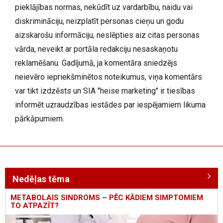
pieklājības normas, nekūdīt uz vardarbību, naidu vai
diskrimināciju, neizplatīt personas cieņu un godu
aizskarošu informāciju, neslēpties aiz citas personas
vārda, neveikt ar portāla redakciju nesaskaņotu
reklamēšanu. Gadījumā, ja komentāra sniedzējs
neievēro iepriekšminētos noteikumus, viņa komentārs
var tikt izdzēsts un SIA "heise marketing" ir tiesības
informēt uzraudzības iestādes par iespējamiem likuma
pārkāpumiem.
Nedēļas tēma
METABOLAIS SINDROMS – PĒC KĀDIEM SIMPTOMIEM
TO ATPAZĪT?