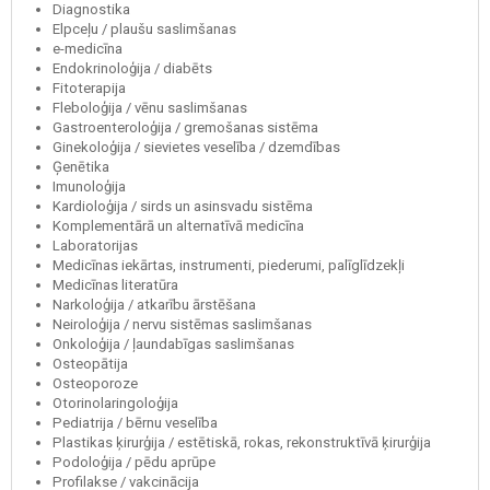
Diagnostika
Elpceļu / plaušu saslimšanas
e-medicīna
Endokrinoloģija / diabēts
Fitoterapija
Fleboloģija / vēnu saslimšanas
Gastroenteroloģija / gremošanas sistēma
Ginekoloģija / sievietes veselība / dzemdības
Ģenētika
Imunoloģija
Kardioloģija / sirds un asinsvadu sistēma
Komplementārā un alternatīvā medicīna
Laboratorijas
Medicīnas iekārtas, instrumenti, piederumi, palīglīdzekļi
Medicīnas literatūra
Narkoloģija / atkarību ārstēšana
Neiroloģija / nervu sistēmas saslimšanas
Onkoloģija / ļaundabīgas saslimšanas
Osteopātija
Osteoporoze
Otorinolaringoloģija
Pediatrija / bērnu veselība
Plastikas ķirurģija / estētiskā, rokas, rekonstruktīvā ķirurģija
Podoloģija / pēdu aprūpe
Profilakse / vakcinācija