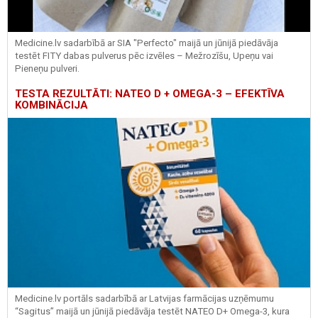
Medicine.lv sadarbībā ar SIA "Perfecto" maijā un jūnijā piedāvāja
testēt FITY dabas pulverus pēc izvēles – Mežrozīšu, Upeņu vai
Pieneņu pulveri.
TESTA REZULTĀTI: NATEO D + OMEGA-3 – EFEKTĪVA
KOMBINĀCIJA
Medicine.lv portāls sadarbībā ar Latvijas farmācijas uzņēmumu
“Sagitus” maijā un jūnijā piedāvāja testēt NATEO D+ Omega-3, kura