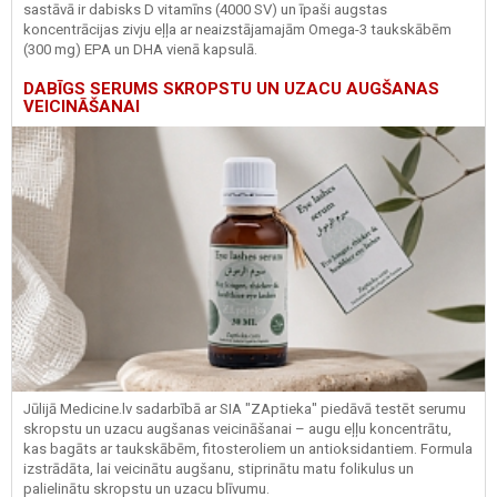
sastāvā ir dabisks D vitamīns (4000 SV) un īpaši augstas
koncentrācijas zivju eļļa ar neaizstājamajām Omega-3 taukskābēm
(300 mg) EPA un DHA vienā kapsulā.
DABĪGS SERUMS SKROPSTU UN UZACU AUGŠANAS
VEICINĀŠANAI
Jūlijā Medicine.lv sadarbībā ar SIA "ZAptieka" piedāvā testēt serumu
skropstu un uzacu augšanas veicināšanai – augu eļļu koncentrātu,
kas bagāts ar taukskābēm, fitosteroliem un antioksidantiem. Formula
izstrādāta, lai veicinātu augšanu, stiprinātu matu folikulus un
palielinātu skropstu un uzacu blīvumu.