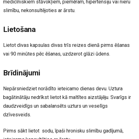
medicīniskiem stāvokļiem, piemēram, hipertensiju vai nieru
slimību, nekonsultējoties ar ārstu.
Lietošana
Lietot divas kapsulas divas trīs reizes dienā pirms ēšanas
vai 90 minūtes pēc ēšanas, uzdzerot glāzi ūdens.
Brīdinājumi
Nepārsniedziet norādīto ieteicamo dienas devu. Uztura
bagātinātāju nedrīkst lietot kā maltītes aizstājēju. Svarīgs ir
daudzveidīgs un sabalansēts uzturs un veselīgs
dzīvesveids.
Pirms sākt lietot sod
u
, īpaši hronisku slimību gadījumā,