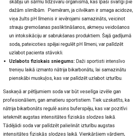
skābju un sārmu līdzsvaru organismā, kas īpaši svarīgi pie
dažām slimībām. Piemēram, ja cilvēkam ir smaga acidoze,
viņa žults pH līmenis ir ievērojami samazināts, veicinot
strauju gremošanas pasliktināšanos, akmeņu veidošanos
un intoksikāciju ar sabrukšanas produktiem. Šajā gadījumā
soda, pateicoties spējai regulēt pH līmeni, var palīdzēt
uzlabot pacienta stāvokli.
Uzlabots fiziskais sniegums:
Daži sportisti intensīvo
treniņu laikā izmanto nātrija bikarbonātu, lai samazinātu
pienskābi muskuļos, kas var palīdzēt uzlabot izturību.
Saskaņā ar pētījumiem soda var būt veselīga izvēle gan
profesionāliem, gan amatieru sportistiem. Tiek uzskatīts, ka
nātrija bikarbonāts regulē asins buferspēju, kas var pozitīvi
ietekmēt augstas intensitātes fiziskās slodzes laikā.
Tādējādi soda var palīdzēt palielināt izturību augstas
intensitātes fiziskās slodzes laikā. Vienkāršiem vārdiem,