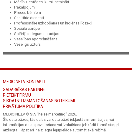
Mācību iestādes, kursi, semināri
Pakalpojumi
Preces bērniem
Sanitārie dienesti
Profesionālie uzkopšanas un higiēnas līdzekļi
Sociālā aprūpe
Solāriji, iedeguma studijas
Veselības apdrošināšana
Veselīgs uzturs
MEDICINE.LV KONTAKTI
SADARBĪBAS PARTNERI
PIETEIKT FIRMU
SĪKDATŅU IZMANTOŠANAS NOTEIKUMI
PRIVĀTUMA POLITIKA
MEDICINE.LV © SIA "heise marketing"
2026.
Šīs datu bāzes, tās daļas vai datu bāzē iekļautās informācijas, vai
informācijas daļas pavairošana vai izplatīšana jebkādā formā stingri
aizliegta. Tāpat arī ir aizliegta lejupielāde automātiskā režīmā.