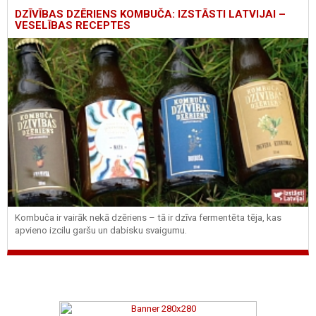
DZĪVĪBAS DZĒRIENS KOMBUČA: IZSTĀSTI LATVIJAI –
VESELĪBAS RECEPTES
Kombuča ir vairāk nekā dzēriens – tā ir dzīva fermentēta tēja, kas
apvieno izcilu garšu un dabisku svaigumu.