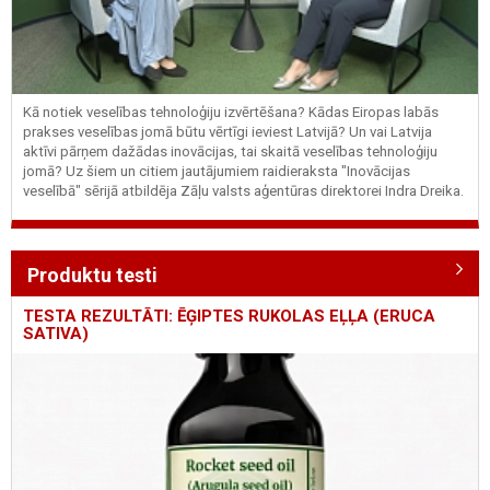
Kā notiek veselības tehnoloģiju izvērtēšana? Kādas Eiropas labās
prakses veselības jomā būtu vērtīgi ieviest Latvijā? Un vai Latvija
aktīvi pārņem dažādas inovācijas, tai skaitā veselības tehnoloģiju
jomā? Uz šiem un citiem jautājumiem raidieraksta "Inovācijas
veselībā" sērijā atbildēja Zāļu valsts aģentūras direktorei Indra Dreika.
Produktu testi
TESTA REZULTĀTI: ĒĢIPTES RUKOLAS EĻĻA (ERUCA
SATIVA)