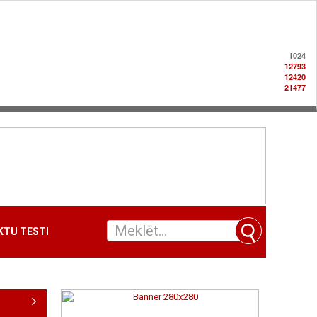
1024
12793
12420
21477
TU TESTI