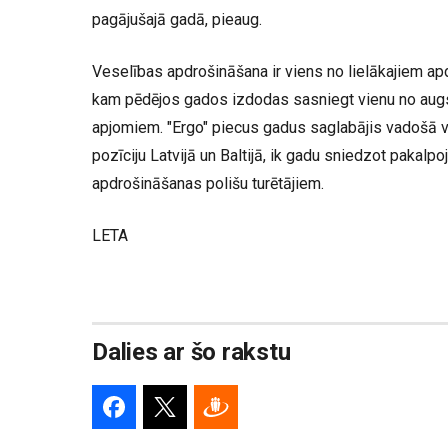
pagājušajā gadā, pieaug.
Veselības apdrošināšana ir viens no lielākajiem ap
kam pēdējos gados izdodas sasniegt vienu no augs
apjomiem. "Ergo" piecus gadus saglabājis vadošā 
pozīciju Latvijā un Baltijā, ik gadu sniedzot pakal
apdrošināšanas polišu turētājiem.
LETA
Dalies ar šo rakstu