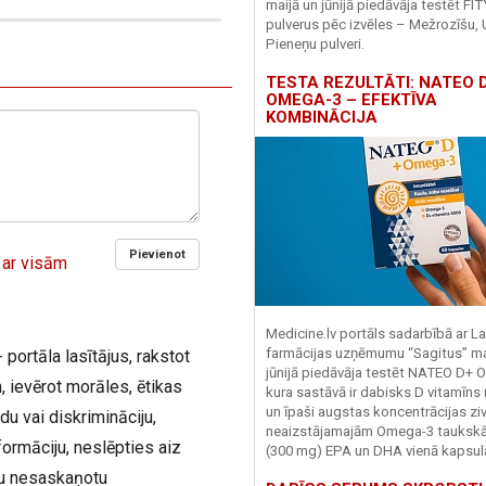
maijā un jūnijā piedāvāja testēt FI
pulverus pēc izvēles – Mežrozīšu, 
Pieneņu pulveri.
TESTA REZULTĀTI: NATEO D
OMEGA-3 – EFEKTĪVA
KOMBINĀCIJA
Pievienot
 ar visām
Medicine.lv portāls sadarbībā ar La
farmācijas uzņēmumu “Sagitus” ma
 portāla lasītājus, rakstot
jūnijā piedāvāja testēt NATEO D+ 
 ievērot morāles, ētikas
kura sastāvā ir dabisks D vitamīns
un īpaši augstas koncentrācijas zivj
du vai diskrimināciju,
neaizstājamajām Omega-3 tauks
ormāciju, neslēpties aiz
(300 mg) EPA un DHA vienā kapsul
iju nesaskaņotu