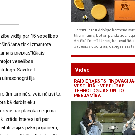
Pareizi lietoti dabīgie ķermeņa svie
ību vidēji par 15 veselības
tikai mitrina, bet arī palīdz ādai at
dziļākā līmenī. Uzzini, ko tavai ādai
šināšana tiek izmantota
patiesībā dod tīras, dabīgas sastā
kamais pieprasītākais
antojot veselības
Video
atologs. Savukārt
 ultrasonogrāfija.
RAIDIERAKSTS ''INOVĀCIJA
VESELĪBĀ'': VESELĪBAS
TEHNOLOĢIJAS UN TO
jām turpinās, veicinājusi to,
PIEEJAMĪBA
ota kā darbinieku
nterese par plašāka seguma
k izrāda interesi arī par
abilitācijas pakalpojumiem,