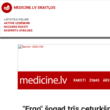
MEDICINE.LV SKAITĻOS
LIETOTĀJI ONLINE
AKTĪVIE UZŅĒMUMI
NOZARES RAKSTI
EKSPERTU ATBILDES
RAKSTI
ZIŅAS
ĀRS
"Ergo" šogad trīs ceturkš