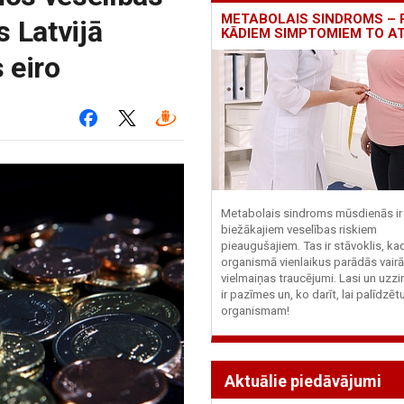
METABOLAIS SINDROMS – 
 Latvijā
KĀDIEM SIMPTOMIEM TO A
 eiro
Metabolais sindroms mūsdienās ir 
biežākajiem veselības riskiem
pieaugušajiem. Tas ir stāvoklis, ka
organismā vienlaikus parādās vairā
vielmaiņas traucējumi. Lasi un uzzi
ir pazīmes un, ko darīt, lai palīdzē
organismam!
Aktuālie piedāvājumi