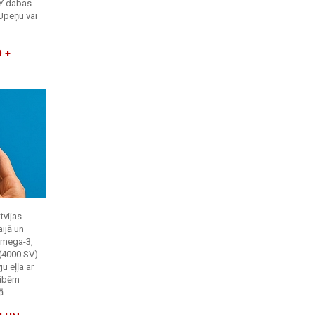
TY dabas
Upeņu vai
 +
tvijas
ijā un
Omega-3,
 (4000 SV)
u eļļa ar
kābēm
ā.