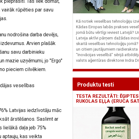
 pieprasīti. Tas liek domāt,
n vairāk rūpēties par savu
jas.
Kā notiek veselības tehnoloģiju iz
Kādas Eiropas labās prakses vesel
jomā būtu vērtīgi ieviest Latvijā? U
šanu nodrošina darba devējs,
Latvija aktīvi pārņem dažādas inovā
os izdevumus. Arvien plašāk
skaitā veselības tehnoloģiju jomā
un citiem jautājumiem raidieraksta
āšanu savu darbinieku
"Inovācijas veselībā" sērijā atbildē
e un mazie uzņēmumi, jo "Ergo"
valsts aģentūras direktorei Indra Dr
 no pieciem cilvēkiem.
Produktu testi
ādājas veselības
TESTA REZULTĀTI: ĒĢIPTES
RUKOLAS EĻĻA (ERUCA SAT
 76% Latvijas iedzīvotāju māc
ksāt ārstēšanos. Saslimt ar
 lielākā daļa jeb 75%
u aptauju, kas veikta