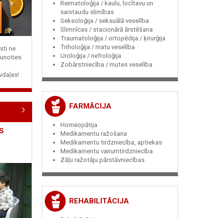
Reimatoloģija / kaulu, locītavu un
saistaudu slimības
Seksoloģija / seksuālā veselība
Slimnīcas / stacionārā ārstēšana
Traumatoloģija / ortopēdija / ķirurģija
Triholoģija / matu veselība
sti ne
Uroloģija / nefroloģija
jaunoties
Zobārstniecība / mutes veselība
vdaļas!
FARMĀCIJA
Homeopātija
S
Medikamentu ražošana
Medikamentu tirdzniecība, aptiekas
Medikamentu vairumtirdzniecība
Zāļu ražotāju pārstāvniecības
REHABILITĀCIJA