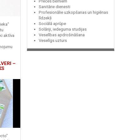
Preces bērniem
Sanitārie dienesti
Profesionālie uzkopšanas un higiēnas
līdzekļi
Sociālā aprūpe
ieka"
Solāriji, iedeguma studijas
tu
Veselības apdrošināšana
ki aktīva
Veselīgs uzturs
enojumu
LVERI –
KS
ecto"