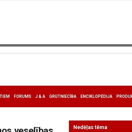
TIEM
FORUMS
J & A
GRŪTNIECĪBA
ENCIKLOPĒDIJA
PRODUK
Nedēļas tēma
ņos veselības