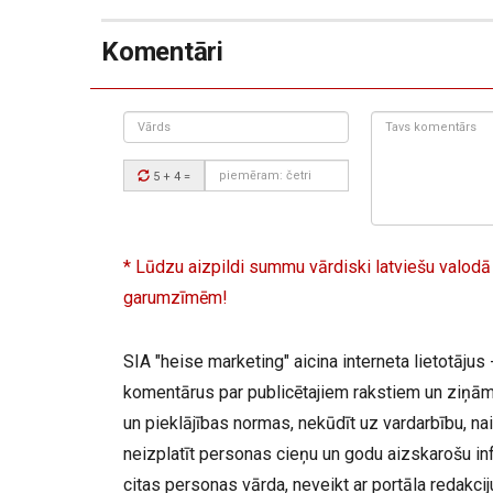
Komentāri
Vārds
Tavs
komentārs:
Drošības
5 + 4
=
kods:
* Lūdzu aizpildi summu vārdiski latviešu valodā
garumzīmēm!
SIA "heise marketing" aicina interneta lietotājus -
komentārus par publicētajiem rakstiem un ziņām,
un pieklājības normas, nekūdīt uz vardarbību, nai
neizplatīt personas cieņu un godu aizskarošu inf
citas personas vārda, neveikt ar portāla redakc