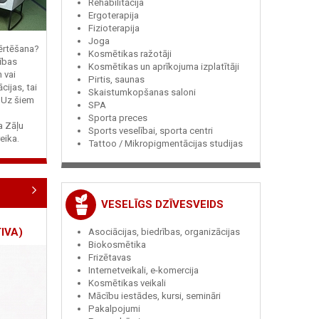
Rehabilitācija
Ergoterapija
Fizioterapija
Joga
vērtēšana?
Kosmētikas ražotāji
ības
Kosmētikas un aprīkojuma izplatītāji
n vai
Pirtis, saunas
cijas, tai
Skaistumkopšanas saloni
? Uz šiem
SPA
Sporta preces
ja Zāļu
Sports veselībai, sporta centri
eika.
Tattoo / Mikropigmentācijas studijas
VESELĪGS DZĪVESVEIDS
IVA)
Asociācijas, biedrības, organizācijas
Biokosmētika
Frizētavas
Internetveikali, e-komercija
Kosmētikas veikali
Mācību iestādes, kursi, semināri
Pakalpojumi