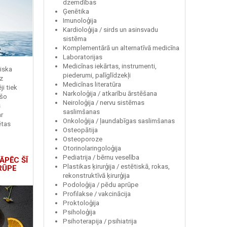
dzemdības
Ģenētika
Imunoloģija
Kardioloģija / sirds un asinsvadu
sistēma
Komplementārā un alternatīvā medicīna
Laboratorijas
Medicīnas iekārtas, instrumenti,
miska
piederumi, palīglīdzekļi
z
Medicīnas literatūra
i tiek
Narkoloģija / atkarību ārstēšana
 šo
Neiroloģija / nervu sistēmas
s
saslimšanas
r
Onkoloģija / ļaundabīgas saslimšanas
ētas
Osteopātija
Osteoporoze
Otorinolaringoloģija
Pediatrija / bērnu veselība
ĀPĒC ŠĪ
Plastikas ķirurģija / estētiskā, rokas,
RŪPE
rekonstruktīvā ķirurģija
Podoloģija / pēdu aprūpe
Profilakse / vakcinācija
Proktoloģija
Psiholoģija
Psihoterapija / psihiatrija