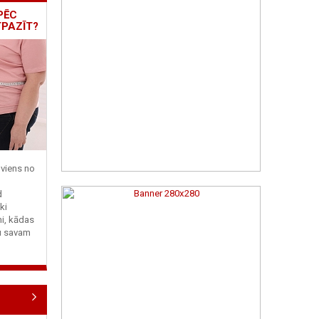
PĒC
TPAZĪT?
viens no
d
ki
ni, kādas
tu savam