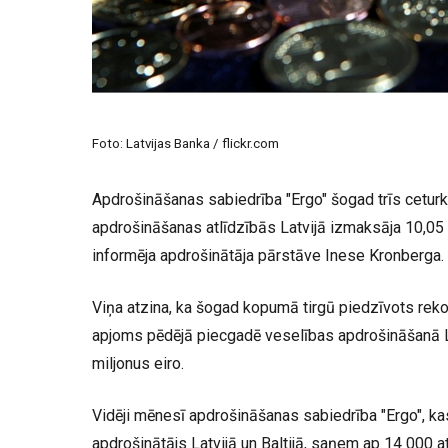
Foto: Latvijas Banka / flickr.com
Apdrošināšanas sabiedrība "Ergo" šogad trīs cetur
apdrošināšanas atlīdzībās Latvijā izmaksāja 10,05 
informēja apdrošinātāja pārstāve Inese Kronberga.
Viņa atzina, ka šogad kopumā tirgū piedzīvots reko
apjoms pēdējā piecgadē veselības apdrošināšanā L
miljonus eiro.
Vidēji mēnesī apdrošināšanas sabiedrība "Ergo", kas
apdrošinātājs Latvijā un Baltijā, saņem ap 14 000 a