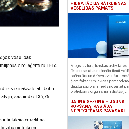
HIDRATĀCIJA KĀ IKDIENAS
VESELĪBAS PAMATS
kšņos veselības
miljonus eiro, aģentūru LETA
Miegs, uzturs, fiziskās aktivitātes,
līmenis un atjaunošanās tiešā veid
pašsajūtu un dzīves kvalitāti. Tomē
šiem faktoriem ir viens pamatelem
daudzi joprojām mēdz novērtēt pa
rdliels izmaksāto atlīdzību
pietiekama organisma hidratācija.
atvijā, sasniedzot 36,76
JAUNA SEZONA – JAUNA
KOPŠANA: KAS ĀDAI
NEPIECIEŠAMS PAVASARĪ
 ir lielākais veselības
tlīdzību pieteikumu.