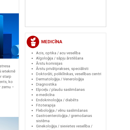
MEDICĪNA
Acis, optika / acu veselība
Algoloģija / sāpju ārstēšana
Ārstu komisijas
 stresa
Ārstu privātprakses, speciālisti
ā ietekmē
Doktorāti, poliklīnikas, veselības centri
r starp
Dermatoloģija / Veneroloģija
ents, ko
Diagnostika
r zemu –
Elpceļu / plaušu saslimšanas
e-medicīna
Endokrinoloģija / diabēts
Fitoterapija
Fleboloģija / vēnu saslimšanas
Gastroenteroloģija / gremošanas
sistēma
Ginekoloģija / sievietes veselība /