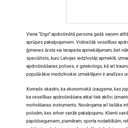
Viena "Ergo" apdrošinātā persona gadā saņem atlīdz
aprūpes pakalpojumiem. Visbiežāk veselības apdro
ģimenes ārsta vai terapeita apmeklējumam, bet nā
speciālists, kuru Latvijas iedzīvotāji apmeklē, izm
apdrošināšanas polises, ir ginekologs, kā arī traum
populārākie medicīniskie izmeklējumi ir analīzes un
Konrads skaidro, ka ekonomiskā izaugsme, kas jopro
ka veselības apdrošināšana atkal tiek aktīvi izmant
motivēšanas instruments. Novērojama arī lielāka i
polisēm, kas ietver vairāk pakalpojumu. Klienti vairā
papildsegumiem, piemēram, sporta nodarbībām, reh