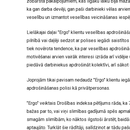
zobārsta pakalpojumiem, kas ilgāku laiku bija mazāk
ka gan darba devēji, gan paši darbinieki vēlas arvie
veselību un izmantot veselības veicināšanas iespē
Lielākajai daļai "Ergo" klientu veselības apdrošinā
pilnībā vai daļēji sedzot ar polises iegādi saistīt
tiek novērota tendence, ka par veselības apdrošin
motivēšanai arvien vairāk interesi izrāda arī vidēji
piedāvā darbiniekus apdrošināt kolektīvi, arī sākot
Joprojām tikai pavisam nedaudz "Ergo" klientu ieg
apdrošināšanas polisi kā privātpersonas.
"Ergo" veiktais Drošības indeksa pētījums rāda, ka
bažas par to, vai viņi slimības gadījumā spēs apma
smagām slimībām, ko nāktos ilgstoši ārstēt, baidās
aptaujāto. Turklāt šie rādītāji, salīdzinot ar tādu paš