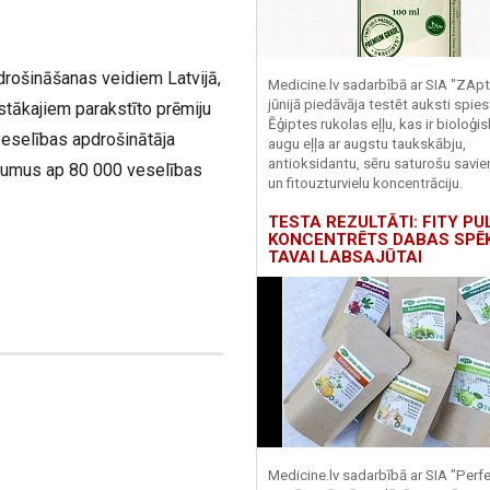
drošināšanas veidiem Latvijā,
Medicine.lv sadarbībā ar SIA "ZApt
jūnijā piedāvāja testēt auksti spies
tākajiem parakstīto prēmiju
Ēģiptes rukolas eļļu, kas ir bioloģis
veselības apdrošinātāja
augu eļļa ar augstu taukskābju,
antioksidantu, sēru saturošu savi
pojumus ap 80 000 veselības
un fitouzturvielu koncentrāciju.
TESTA REZULTĀTI: FITY PU
KONCENTRĒTS DABAS SPĒ
TAVAI LABSAJŪTAI
Medicine.lv sadarbībā ar SIA "Perf