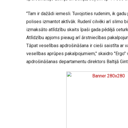
"Tam ir dažādi iemesli. Tuvojoties rudenim, ik gad
polises izmantot aktīvāk. Rudenī cilvēki arī slimo bi
izmaksāto atlīdzību skaits īpaši gada pēdējā ceturks
Atlīdzību apjoms pieaug arī ārstniecības pakalpoj
Tāpat veselības apdrošināšana ir cieši saistīta ar 
veselības aprūpes pakalpojumiem," skaidro "Ergo" 
apdrošināšanas departamentu direktors Baltijā Gin