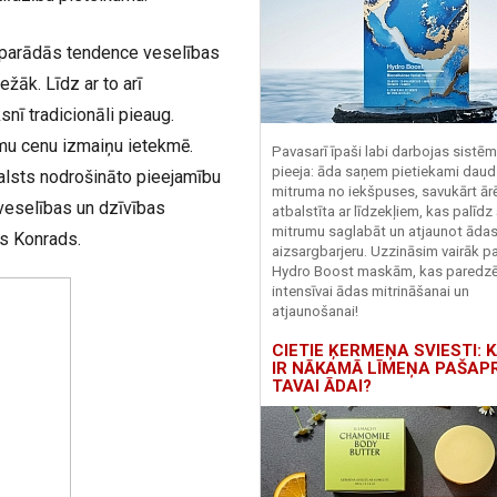
u parādās tendence veselības
ežāk. Līdz ar to arī
nī tradicionāli pieaug.
umu cenu izmaiņu ietekmē.
Pavasarī īpaši labi darbojas sistē
pieeja: āda saņem pietiekami daud
valsts nodrošināto pieejamību
mitruma no iekšpuses, savukārt ārēj
veselības un dzīvības
atbalstīta ar līdzekļiem, kas palīdz
mitrumu saglabāt un atjaunot āda
ts Konrads.
aizsargbarjeru.
Uzzināsim vairāk pa
Hydro
Boost
maskām, kas paredz
intensīvai ādas mitrināšanai un
atjaunošanai!
CIETIE ĶERMEŅA SVIESTI: K
IR NĀKAMĀ LĪMEŅA PAŠAP
TAVAI ĀDAI?