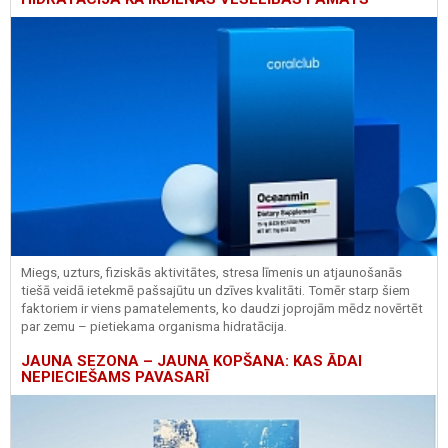
Miegs, uzturs, fiziskās aktivitātes, stresa līmenis un atjaunošanās
tiešā veidā ietekmē pašsajūtu un dzīves kvalitāti. Tomēr starp šiem
faktoriem ir viens pamatelements, ko daudzi joprojām mēdz novērtēt
par zemu – pietiekama organisma hidratācija.
JAUNA SEZONA – JAUNA KOPŠANA: KAS ĀDAI
NEPIECIEŠAMS PAVASARĪ