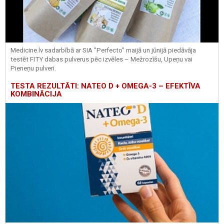
Medicine.lv sadarbībā ar SIA "Perfecto" maijā un jūnijā piedāvāja
testēt FITY dabas pulverus pēc izvēles – Mežrozīšu, Upeņu vai
Pieneņu pulveri.
TESTA REZULTĀTI: NATEO D + OMEGA-3 – EFEKTĪVA
KOMBINĀCIJA