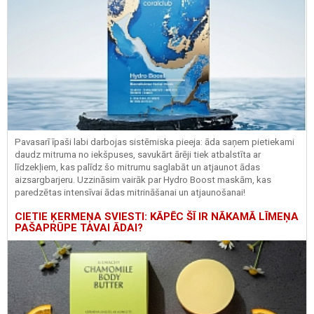
Pavasarī īpaši labi darbojas sistēmiska pieeja: āda saņem pietiekami
daudz mitruma no iekšpuses, savukārt ārēji tiek atbalstīta ar
līdzekļiem, kas palīdz šo mitrumu saglabāt un atjaunot ādas
aizsargbarjeru.
Uzzināsim vairāk par
Hydro
Boost
maskām, kas
paredzētas intensīvai ādas mitrināšanai un atjaunošanai!
CIETIE ĶERMEŅA SVIESTI: KĀPĒC ŠĪ IR NĀKAMĀ LĪMEŅA
PAŠAPRŪPE TAVAI ĀDAI?