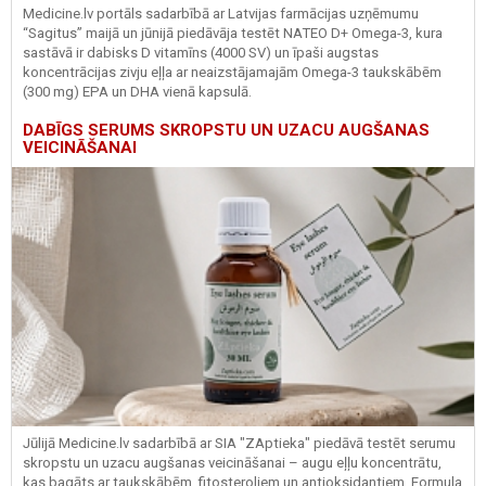
Medicine.lv portāls sadarbībā ar Latvijas farmācijas uzņēmumu
“Sagitus” maijā un jūnijā piedāvāja testēt NATEO D+ Omega-3, kura
sastāvā ir dabisks D vitamīns (4000 SV) un īpaši augstas
koncentrācijas zivju eļļa ar neaizstājamajām Omega-3 taukskābēm
(300 mg) EPA un DHA vienā kapsulā.
DABĪGS SERUMS SKROPSTU UN UZACU AUGŠANAS
VEICINĀŠANAI
Jūlijā Medicine.lv sadarbībā ar SIA "ZAptieka" piedāvā testēt serumu
skropstu un uzacu augšanas veicināšanai – augu eļļu koncentrātu,
kas bagāts ar taukskābēm, fitosteroliem un antioksidantiem. Formula