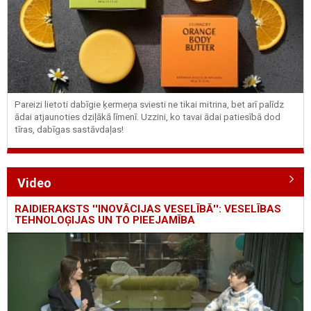
Pareizi lietoti dabīgie ķermeņa sviesti ne tikai mitrina, bet arī palīdz
ādai atjaunoties dziļākā līmenī. Uzzini, ko tavai ādai patiesībā dod
tīras, dabīgas sastāvdaļas!
Video
RAIDIERAKSTS ''INOVĀCIJAS VESELĪBĀ'': VESELĪBAS
TEHNOLOĢIJAS UN TO PIEEJAMĪBA