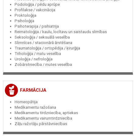
Podoloģija / pēdu aprūpe
Profilakse / vakcinācija
Proktoloģija
Psiholoģija
Psihoterapija / psihiatrija
Reimatoloģija / kaulu, locītavu un saistaudu slimības
Seksoloģija / seksuālā veselība
Slimnīcas / stacionārā ārstēšana
Traumatoloģija / ortopēdija / ķirurģija
Triholoģija / matu veselība
Uroloģija / nefroloģija
Zobārstniecība / mutes veselība
FARMĀCIJA
Homeopātija
Medikamentu ražošana
Medikamentu tirdzniecība, aptiekas
Medikamentu vairumtirdzniecība
Zāļu ražotāju pārstāvniecības