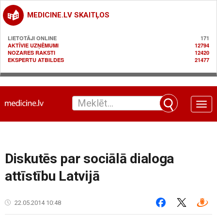
MEDICINE.LV SKAITĻOS
LIETOTĀJI ONLINE
171
AKTĪVIE UZŅĒMUMI
12794
NOZARES RAKSTI
12420
EKSPERTU ATBILDES
21477
Toggle
naviga
Diskutēs par sociālā dialoga
attīstību Latvijā
22.05.2014 10:48