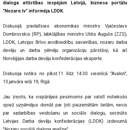
dialoga attīstības iespējām Latvijā, biznesa portālu
"Nozare.lv" informēja LDDK.
Diskusijā piedalīsies ekonomikas ministrs Vjačeslavs
Dombrovskis (RP), labklājības ministrs Uldis Augulis (ZZS),
LDDK, Latvijas Brīvo arodbiedrību savienības, nozaru darba
devēju un darba ņēmēju organizāciju pārstāvji, kā arī
Norvēģijas darba devēju konfederācijas eksperte.
Diskusija notiks no plkst.11 līdz 14.30 viesnīcā "Avalon",
13.janvāra ielā 19, Rīgā.
Jau ziņots, ka vispārējais pesimisms par valstī notiekošo
spiež uzņēmējus domāt par ļoti piezemētām lietām, nevis
par sadarbības veidošanu un sociālo dialogu, secināts
Latvijas Darba devēju konfederācijas (LDDK) izdevumā
"Nozaru sociālā dialoga analīze".