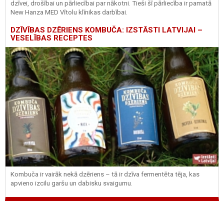
dzīvei, drošībai un pārliecībai par nākotni. Tieši šī pārliecība ir pamatā
New Hanza MED Vītolu klīnikas darbībai.
DZĪVĪBAS DZĒRIENS KOMBUČA: IZSTĀSTI LATVIJAI –
VESELĪBAS RECEPTES
Kombuča ir vairāk nekā dzēriens – tā ir dzīva fermentēta tēja, kas
apvieno izcilu garšu un dabisku svaigumu.