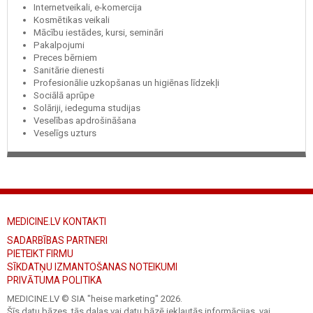
Internetveikali, e-komercija
Kosmētikas veikali
Mācību iestādes, kursi, semināri
Pakalpojumi
Preces bērniem
Sanitārie dienesti
Profesionālie uzkopšanas un higiēnas līdzekļi
Sociālā aprūpe
Solāriji, iedeguma studijas
Veselības apdrošināšana
Veselīgs uzturs
MEDICINE.LV KONTAKTI
SADARBĪBAS PARTNERI
PIETEIKT FIRMU
SĪKDATŅU IZMANTOŠANAS NOTEIKUMI
PRIVĀTUMA POLITIKA
MEDICINE.LV © SIA "heise marketing"
2026.
Šīs datu bāzes, tās daļas vai datu bāzē iekļautās informācijas, vai