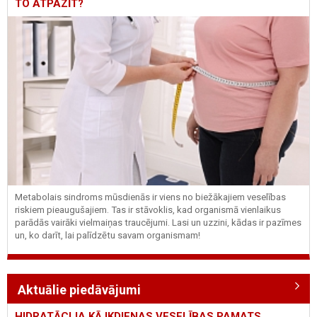
TO ATPAZĪT?
Metabolais sindroms mūsdienās ir viens no biežākajiem veselības
riskiem pieaugušajiem. Tas ir stāvoklis, kad organismā vienlaikus
parādās vairāki vielmaiņas traucējumi. Lasi un uzzini, kādas ir pazīmes
un, ko darīt, lai palīdzētu savam organismam!
Aktuālie piedāvājumi
HIDRATĀCIJA KĀ IKDIENAS VESELĪBAS PAMATS