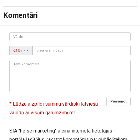
Komentāri
Vārds
Drošības
3 + 4
=
kods:
Tavs
komentārs:
Pievienot
* Lūdzu aizpildi summu vārdiski latviešu
valodā ar visām garumzīmēm!
SIA "heise marketing" aicina interneta lietotājus -
portāla lasītājus, rakstot komentārus par publicētajiem