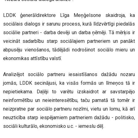
LDDK ģenerāldirektore Līga Meņģelsone skaidroja, ka
sociālais dialogs ir sarunu process, kurā līdzvērtīgi piedalās
sociālie partneri - darba devēji un darba ņēmēji. Tā mērķis ir
veicināt sadarbību starp sociālajiem partneriem un panākt
abpusēju vienošanos, tādējādi nodrošinot sociālo mieru un
ekonomikas attīstību valstī.
Analizējot sociālo partneru iesaistīšanos dažādu nozaru
jomās, LDDK secinājusi, ka visās formās un līmeņos tā ir
nepietiekama. Daļēji to varētu izskaidrot ar savstarpējo
neinformētību un neieinteresētību, taču pamatā tā tomēr ir
neizpratne par sociālo partneru nozīmi, vietu un lomu, kā arī
neuzticība starp iespējamiem partneriem dažādu - politisko,
sociāli kulturālo, ekonomisko u.c. - iemeslu dēļ.