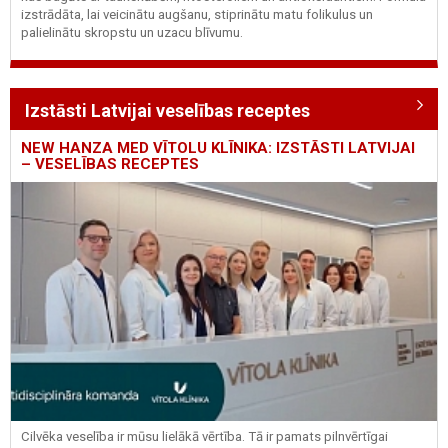
izstrādāta, lai veicinātu augšanu, stiprinātu matu folikulus un
palielinātu skropstu un uzacu blīvumu.
Izstāsti Latvijai veselības receptes
NEW HANZA MED VĪTOLU KLĪNIKA: IZSTĀSTI LATVIJAI
– VESELĪBAS RECEPTES
Cilvēka veselība ir mūsu lielākā vērtība. Tā ir pamats pilnvērtīgai