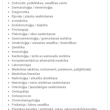
Doktorāti, poliklīnikas, veselības centri
Dermatoloģija / Veneroloģija
Diagnostika
Elpceļu / plaušu saslimšanas
e-medicīna
Endokrinoloģija / diabēts
Fitoterapija
Fleboloģija / vēnu saslimšanas
Gastroenteroloģija / gremošanas sistēma
Ginekoloģija / sievietes veselība / dzemdības
Ģenētika
Imunoloģija
Kardioloģija / sirds un asinsvadu sistēma
Komplementārā un alternatīvā medicīna
Laboratorijas
Medicīnas iekārtas, instrumenti, piederumi, palīglīdzekļi
Medicīnas literatūra
Narkoloģija / atkarību ārstēšana
Neiroloģija / nervu sistēmas saslimšanas
Onkoloģija / ļaundabīgas saslimšanas
Osteopātija
Osteoporoze
Otorinolaringoloģija
Pediatrija / bērnu veselība
Plastikas ķirurģija / estētiskā, rokas, rekonstruktīvā ķirurģija