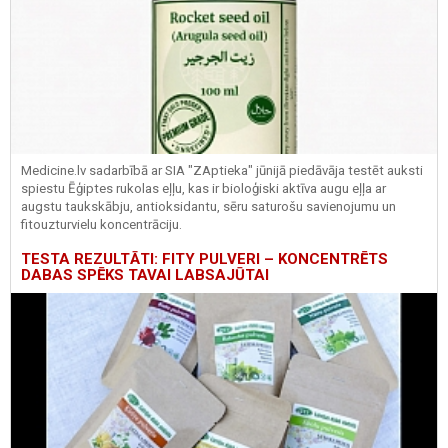
Medicine.lv sadarbībā ar SIA "ZAptieka" jūnijā piedāvāja testēt auksti
spiestu Ēģiptes rukolas eļļu, kas ir bioloģiski aktīva augu eļļa ar
augstu taukskābju, antioksidantu, sēru saturošu savienojumu un
fitouzturvielu koncentrāciju.
TESTA REZULTĀTI: FITY PULVERI – KONCENTRĒTS
DABAS SPĒKS TAVAI LABSAJŪTAI