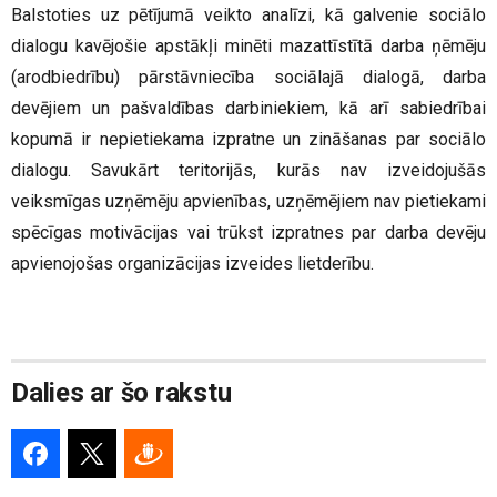
Balstoties uz pētījumā veikto analīzi, kā galvenie sociālo
dialogu kavējošie apstākļi minēti mazattīstītā darba ņēmēju
(arodbiedrību) pārstāvniecība sociālajā dialogā, darba
devējiem un pašvaldības darbiniekiem, kā arī sabiedrībai
kopumā ir nepietiekama izpratne un zināšanas par sociālo
dialogu. Savukārt teritorijās, kurās nav izveidojušās
veiksmīgas uzņēmēju apvienības, uzņēmējiem nav pietiekami
spēcīgas motivācijas vai trūkst izpratnes par darba devēju
apvienojošas organizācijas izveides lietderību.
Dalies ar šo rakstu