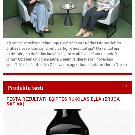
Kā notiek veselības tehnoloģiju izvērtēšana? Kādas Eiropas labās
prakses veselības jomā būtu vērtīgi ieviest Latvijā? Un vai Latvija
aktīvi pārņem dažādas inovācijas, tai skaitā veselības tehnoloģiju
jomā? Uz šiem un citiem jautājumiem raidieraksta "Inovācijas
veselībā" sērijā atbildēja Zāļu valsts aģentūras direktorei Indra Dreika.
Produktu testi
TESTA REZULTĀTI: ĒĢIPTES RUKOLAS EĻĻA (ERUCA
SATIVA)