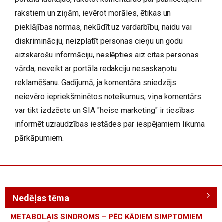
rakstiem un ziņām, ievērot morāles, ētikas un
pieklājības normas, nekūdīt uz vardarbību, naidu vai
diskrimināciju, neizplatīt personas cieņu un godu
aizskarošu informāciju, neslēpties aiz citas personas
vārda, neveikt ar portāla redakciju nesaskaņotu
reklamēšanu. Gadījumā, ja komentāra sniedzējs
neievēro iepriekšminētos noteikumus, viņa komentārs
var tikt izdzēsts un SIA "heise marketing" ir tiesības
informēt uzraudzības iestādes par iespējamiem likuma
pārkāpumiem.
Nedēļas tēma
METABOLAIS SINDROMS – PĒC KĀDIEM SIMPTOMIEM