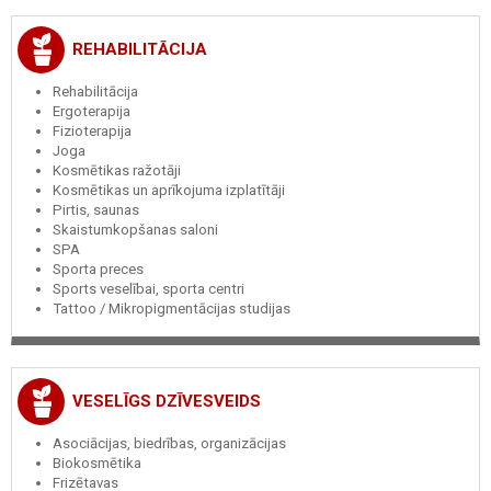
REHABILITĀCIJA
Rehabilitācija
Ergoterapija
Fizioterapija
Joga
Kosmētikas ražotāji
Kosmētikas un aprīkojuma izplatītāji
Pirtis, saunas
Skaistumkopšanas saloni
SPA
Sporta preces
Sports veselībai, sporta centri
Tattoo / Mikropigmentācijas studijas
VESELĪGS DZĪVESVEIDS
Asociācijas, biedrības, organizācijas
Biokosmētika
Frizētavas