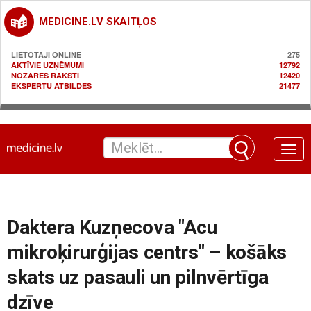
MEDICINE.LV SKAITĻOS
LIETOTĀJI ONLINE
275
AKTĪVIE UZŅĒMUMI
12792
NOZARES RAKSTI
12420
EKSPERTU ATBILDES
21477
Toggle
naviga
Daktera Kuzņecova "Acu
mikroķirurģijas centrs" – košāks
skats uz pasauli un pilnvērtīga
dzīve