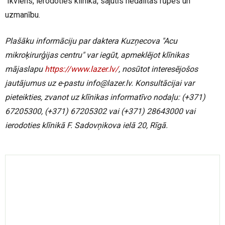
Ikviens, ierodoties klīnikā, sajutīs nedalītas rūpes un
uzmanību.
Plašāku informāciju par daktera Kuzņecova "Acu
mikroķirurģijas centru" var iegūt, apmeklējot klīnikas
mājaslapu
https://www.lazer.lv/
,
nosūtot interesējošos
jautājumus uz e-pastu info@lazer.lv. Konsultācijai var
pieteikties, zvanot uz klīnikas informatīvo nodaļu: (+371)
67205300, (+371) 67205302 vai (+371) 28643000 vai
ierodoties klīnikā F. Sadovņikova ielā 20, Rīgā.