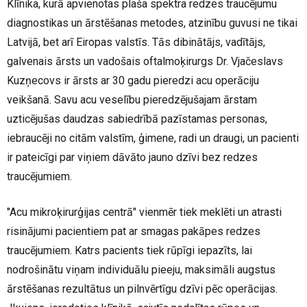
Klīnika, kurā apvienotas plaša spektra redzes traucējumu
diagnostikas un ārstēšanas metodes, atzinību guvusi ne tikai
Latvijā, bet arī Eiropas valstīs. Tās dibinātājs, vadītājs,
galvenais ārsts un vadošais oftalmoķirurgs Dr. Vjačeslavs
Kuzņecovs ir ārsts ar 30 gadu pieredzi acu operāciju
veikšanā. Savu acu veselību pieredzējušajam ārstam
uzticējušas daudzas sabiedrībā pazīstamas personas,
iebraucēji no citām valstīm, ģimene, radi un draugi, un pacienti
ir pateicīgi par viņiem dāvāto jauno dzīvi bez redzes
traucējumiem.
"Acu mikroķirurģijas centrā" vienmēr tiek meklēti un atrasti
risinājumi pacientiem pat ar smagas pakāpes redzes
traucējumiem. Katrs pacients tiek rūpīgi iepazīts, lai
nodrošinātu viņam individuālu pieeju, maksimāli augstus
ārstēšanas rezultātus un pilnvērtīgu dzīvi pēc operācijas.