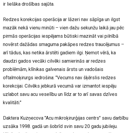
ir lielāka drošības sajūta.
Redzes korekcijas operācija ar lāzeri nav sāpīga un ilgst
mazāk nekā vienu minūti – vien dažu sekunžu laikā jau pēc
pirmās operācijas iespējams būtiski mazināt vai pilnībā
novērst dažādas smaguma pakāpes redzes traucējumus –
arī tādus, kas netika ārstēti gadiem ilgi. Ņemot vērā, ka
daudzi gados vecāki cilvēki samierinās ar redzes
problēmām, klīnikas galvenais ārsts un vadošais
oftalmoķirurgs iedrošina: "Vecums nav šķērslis redzes
korekcijai. Cilvēks jebkurā vecumā var izmantot iespēju
uzlabot savu acu veselību un līdz ar to arī savas dzīves
kvalitāti."
Daktera Kuzņecova "Acu mikroķirurģijas centrs" savu darbību
uzsāka 1998. gadā un šobrīd svin savu 20 gadu jubileju.