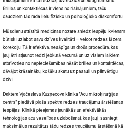
traucējumiem kā tālredzība, tuvredzība un astigmātisms.
Brilles un kontaktlēcas ir viens no risinājumiem, taču
daudziem tās rada lielu fizisko un psiholoģisko diskomfortu.
Mūsdienu attīstītā medicīnas nozare sniedz iespēju ikvienam
būtiski uzlabot savu dzīves kvalitāti – veicot redzes lāzera
korekciju. Tā ir efektīva, nesāpīga un droša procedūra, kas
ļauj ātri atjaunot redzi jebkurā vecumā un uz visiem laikiem
atbrīvoties no nepieciešamības nēsāt brilles un kontaktlēcas,
dāvājot krāsaināku, košāku skatu uz pasauli un pilnvērtīgu
dzīvi.
Daktera Vjačeslava Kuzņecova klīnika "Acu mikroķirurģijas
centrs" piedāvā plaša spektra redzes traucējumu ārstēšanas
iespējas. Klīnikā pieejamas jaunākās un efektīvākās
tehnoloģijas acu veselības uzlabošanai, kas ļauj sasniegt
maksimālus rezultātus tādu redzes traucējumu ārstēšanā kā