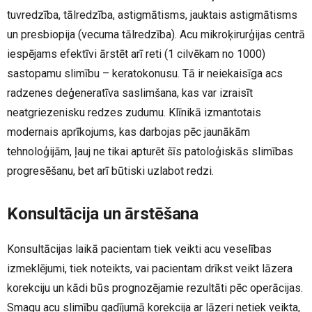
tuvredzība, tālredzība, astigmātisms, jauktais astigmātisms
un presbiopija (vecuma tālredzība). Acu mikroķirurģijas centrā
iespējams efektīvi ārstēt arī reti (1 cilvēkam no 1000)
sastopamu slimību – keratokonusu. Tā ir neiekaisīga acs
radzenes deģeneratīva saslimšana, kas var izraisīt
neatgriezenisku redzes zudumu. Klīnikā izmantotais
modernais aprīkojums, kas darbojas pēc jaunākām
tehnoloģijām, ļauj ne tikai apturēt šīs patoloģiskās slimības
progresēšanu, bet arī būtiski uzlabot redzi.
Konsultācija un ārstēšana
Konsultācijas laikā pacientam tiek veikti acu veselības
izmeklējumi, tiek noteikts, vai pacientam drīkst veikt lāzera
korekciju un kādi būs prognozējamie rezultāti pēc operācijas.
Smagu acu slimību gadījumā korekcija ar lāzeri netiek veikta,