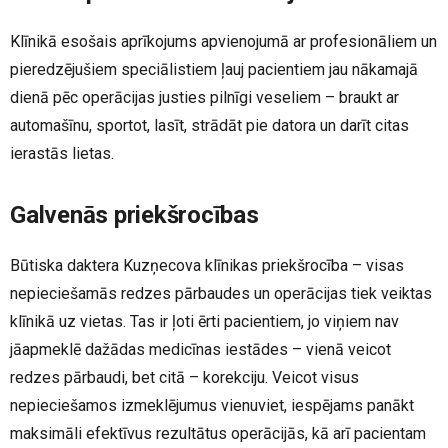
Klīnikā esošais aprīkojums apvienojumā ar profesionāliem un
pieredzējušiem speciālistiem ļauj pacientiem jau nākamajā
dienā pēc operācijas justies pilnīgi veseliem – braukt ar
automašīnu, sportot, lasīt, strādāt pie datora un darīt citas
ierastās lietas.
Galvenās priekšrocības
Būtiska daktera Kuzņecova klīnikas priekšrocība – visas
nepieciešamās redzes pārbaudes un operācijas tiek veiktas
klīnikā uz vietas. Tas ir ļoti ērti pacientiem, jo viņiem nav
jāapmeklē dažādas medicīnas iestādes – vienā veicot
redzes pārbaudi, bet citā – korekciju. Veicot visus
nepieciešamos izmeklējumus vienuviet, iespējams panākt
maksimāli efektīvus rezultātus operācijās, kā arī pacientam