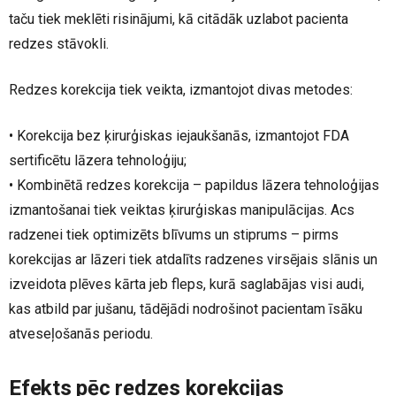
taču tiek meklēti risinājumi, kā citādāk uzlabot pacienta
redzes stāvokli.
Redzes korekcija tiek veikta, izmantojot divas metodes:
• Korekcija bez ķirurģiskas iejaukšanās, izmantojot FDA
sertificētu lāzera tehnoloģiju;
• Kombinētā redzes korekcija – papildus lāzera tehnoloģijas
izmantošanai tiek veiktas ķirurģiskas manipulācijas. Acs
radzenei tiek optimizēts blīvums un stiprums – pirms
korekcijas ar lāzeri tiek atdalīts radzenes virsējais slānis un
izveidota plēves kārta jeb fleps, kurā saglabājas visi audi,
kas atbild par jušanu, tādējādi nodrošinot pacientam īsāku
atveseļošanās periodu.
Efekts pēc redzes korekcijas