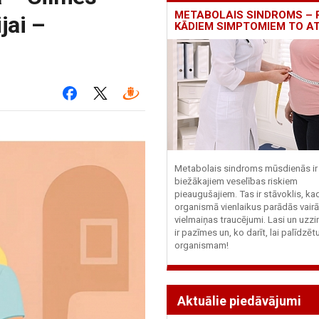
METABOLAIS SINDROMS – 
jai –
KĀDIEM SIMPTOMIEM TO A
Metabolais sindroms mūsdienās ir 
biežākajiem veselības riskiem
pieaugušajiem. Tas ir stāvoklis, ka
organismā vienlaikus parādās vairā
vielmaiņas traucējumi. Lasi un uzzi
ir pazīmes un, ko darīt, lai palīdzē
organismam!
Aktuālie piedāvājumi