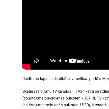
Raidījums tapis sadarbībā ar veselības portālu Med
Skaties raidījumu TV kanālos – TV24 katru sestdie
(atkārtojums piektdienās pulksten 7.30), RE TV kat
(atkārtojums trešdienās pulksten 15.30), internetā