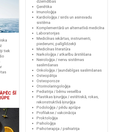
dzemdības
Ģenētika
Imunoloģija
Kardioloģija / sirds un asinsvadu
sistēma
Komplementārā un alternatīvā medicīna
Laboratorijas
Medicīnas iekārtas, instrumenti,
miska
piederumi, palīglīdzekļi
z
Medicīnas literatūra
i tiek
Narkoloģija / atkarību ārstēšana
 šo
Neiroloģija / nervu sistēmas
s
saslimšanas
r
Onkoloģija / ļaundabīgas saslimšanas
ētas
Osteopātija
Osteoporoze
Otorinolaringoloģija
Pediatrija / bērnu veselība
ĀPĒC ŠĪ
Plastikas ķirurģija / estētiskā, rokas,
RŪPE
rekonstruktīvā ķirurģija
Podoloģija / pēdu aprūpe
Profilakse / vakcinācija
Proktoloģija
Psiholoģija
Psihoterapija / psihiatrija