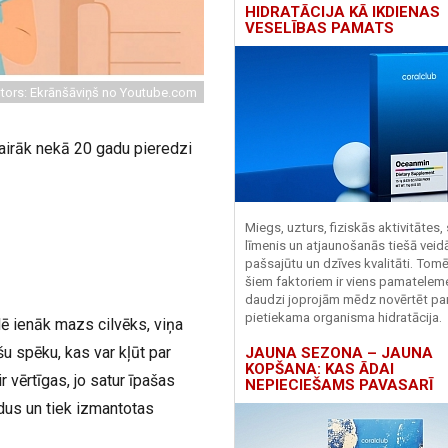
HIDRATĀCIJA KĀ IKDIENAS
VESELĪBAS PAMATS
tors: Ekrānšāviņš no Youtube.com
airāk nekā 20 gadu pieredzi
Miegs, uzturs, fiziskās aktivitātes,
līmenis un atjaunošanās tiešā veid
pašsajūtu un dzīves kvalitāti. Tomē
šiem faktoriem ir viens pamatelem
daudzi joprojām mēdz novērtēt pa
pietiekama organisma hidratācija.
lē ienāk mazs cilvēks, viņa
u spēku, kas var kļūt par
JAUNA SEZONA – JAUNA
KOPŠANA: KAS ĀDAI
r vērtīgas, jo satur īpašas
NEPIECIEŠAMS PAVASARĪ
udus un tiek izmantotas