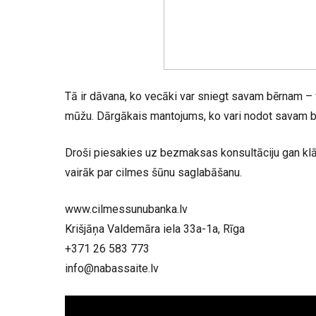
Tā ir dāvana, ko vecāki var sniegt savam bērnam – 
mūžu. Dārgākais mantojums, ko vari nodot savam 
Droši piesakies uz bezmaksas konsultāciju gan klāt
vairāk par cilmes šūnu saglabāšanu.
www.cilmessunubanka.lv
Krišjāņa Valdemāra iela 33a-1a, Rīga
+371 26 583 773
info@nabassaite.lv