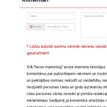
Vārds
Tavs
komentārs:
Drošības
4 + 5
=
kods:
* Lūdzu aizpildi summu vārdiski latviešu valodā
garumzīmēm!
SIA "heise marketing" aicina interneta lietotājus -
komentārus par publicētajiem rakstiem un ziņām,
un pieklājības normas, nekūdīt uz vardarbību, nai
neizplatīt personas cieņu un godu aizskarošu inf
citas personas vārda, neveikt ar portāla redakc
reklamēšanu. Gadījumā, ja komentāra sniedzējs 