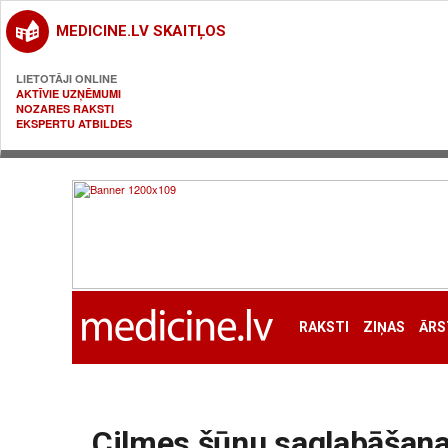
MEDICINE.LV SKAITĻOS
LIETOTĀJI ONLINE
AKTĪVIE UZŅĒMUMI
NOZARES RAKSTI
EKSPERTU ATBILDES
RAKSTI
ZIŅAS
ĀRS
Cilmes šūnu saglabāšana