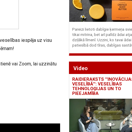
Pareizi lietoti dabīgie ķermeņa svie
tikai mitrina, bet arī palīdz ādai at
veselības iespēja uz visu
dziļākā līmenī. Uzzini, ko tavai ādai
patiesībā dod tīras, dabīgas sastā
bērnam!
ienē vai Zoom, lai uzzinātu
Video
RAIDIERAKSTS ''INOVĀCIJA
VESELĪBĀ'': VESELĪBAS
TEHNOLOĢIJAS UN TO
PIEEJAMĪBA