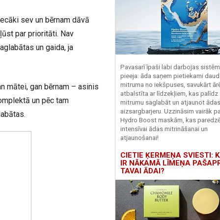
vecāki sev un bērnam dāvā
ūst par prioritāti. Nav
saglabātas un gaida, ja
Pavasarī īpaši labi darbojas sistē
pieeja: āda saņem pietiekami daud
mitruma no iekšpuses, savukārt ārēj
an mātei, gan bērnam – asinis
atbalstīta ar līdzekļiem, kas palīdz
komplektā un pēc tam
mitrumu saglabāt un atjaunot āda
aizsargbarjeru.
Uzzināsim vairāk pa
labātas.
Hydro
Boost
maskām, kas paredz
intensīvai ādas mitrināšanai un
atjaunošanai!
CIETIE ĶERMEŅA SVIESTI: K
IR NĀKAMĀ LĪMEŅA PAŠAP
TAVAI ĀDAI?