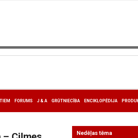
TIEM
FORUMS
J & A
GRŪTNIECĪBA
ENCIKLOPĒDIJA
PRODUK
Nedēļas tēma
 – Cilmes