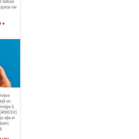
TY dabas
Upeņu vai
 +
tvijas
ijā un
Omega-3,
 (4000 SV)
u eļļa ar
kābēm
ā.