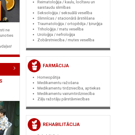
Reimatoloģija / kaulu, locītavu un
saistaudu slimības
Seksoloģija / seksuālā veselība
Slimnīcas / stacionārā ārstēšana
Traumatoloģija / ortopēdija / ķirurģija
Triholoģija / matu veselība
sti ne
Uroloģija / nefroloģija
jaunoties
Zobārstniecība / mutes veselība
vdaļas!
FARMĀCIJA
Homeopātija
S
Medikamentu ražošana
Medikamentu tirdzniecība, aptiekas
Medikamentu vairumtirdzniecība
Zāļu ražotāju pārstāvniecības
REHABILITĀCIJA