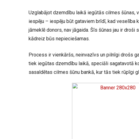
Uzglabājot dzemdību laikā iegūtās cilmes šūnas, 
iespēju – iespēju būt gataviem brīdī, kad veselība kļ
jāmeklē donors, nav jāgaida. Šīs šūnas jau ir droši 
kādreiz būs nepieciešamas.
Process ir vienkāršs, neinvazīvs un pilnīgi drošs g
tiek iegūtas dzemdību laikā, speciāli sagatavotā 
sasaldētas cilmes šūnu bankā, kur tās tiek rūpīgi g