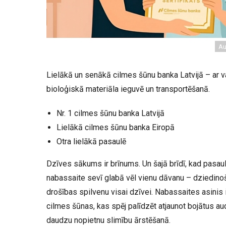
Au
Lielākā un senākā cilmes šūnu banka Latvijā – ar v
bioloģiskā materiāla ieguvē un transportēšanā.
Nr. 1 cilmes šūnu banka Latvijā
Lielākā cilmes šūnu banka Eiropā
Otra lielākā pasaulē
Dzīves sākums ir brīnums. Un šajā brīdī, kad pasau
nabassaite sevī glabā vēl vienu dāvanu – dziedinoš
drošības spilvenu visai dzīvei. Nabassaites asinis i
cilmes šūnas, kas spēj palīdzēt atjaunot bojātus a
daudzu nopietnu slimību ārstēšanā.