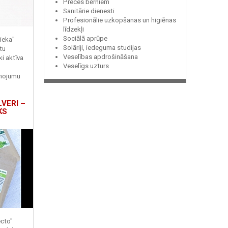
Preces bērniem
Sanitārie dienesti
Profesionālie uzkopšanas un higiēnas
līdzekļi
Sociālā aprūpe
ieka"
Solāriji, iedeguma studijas
tu
Veselības apdrošināšana
ki aktīva
Veselīgs uzturs
enojumu
LVERI –
KS
ecto"