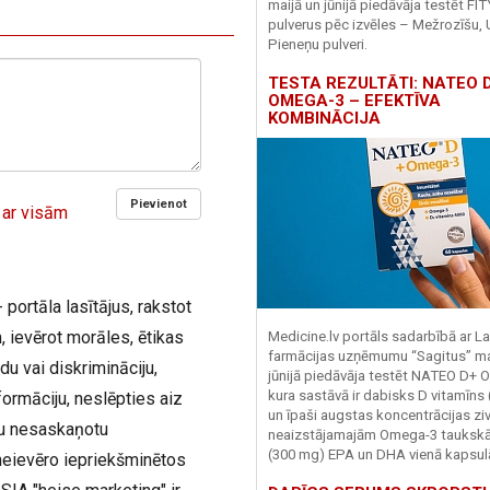
maijā un jūnijā piedāvāja testēt FI
pulverus pēc izvēles – Mežrozīšu, 
Pieneņu pulveri.
TESTA REZULTĀTI: NATEO D
OMEGA-3 – EFEKTĪVA
KOMBINĀCIJA
Pievienot
 ar visām
 portāla lasītājus, rakstot
 ievērot morāles, ētikas
Medicine.lv portāls sadarbībā ar La
farmācijas uzņēmumu “Sagitus” ma
du vai diskrimināciju,
jūnijā piedāvāja testēt NATEO D+ 
kura sastāvā ir dabisks D vitamīns
ormāciju, neslēpties aiz
un īpaši augstas koncentrācijas zivj
iju nesaskaņotu
neaizstājamajām Omega-3 tauks
(300 mg) EPA un DHA vienā kapsul
neievēro iepriekšminētos