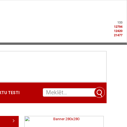
133
12794
12420
21477
TU TESTI