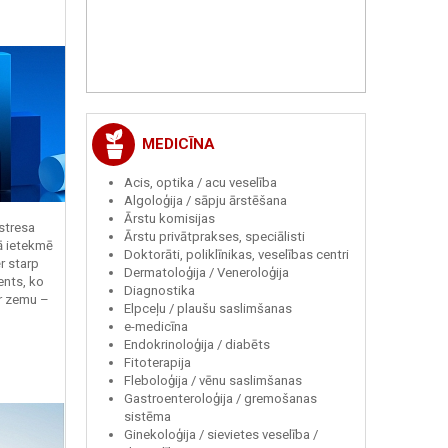
MEDICĪNA
Acis, optika / acu veselība
Algoloģija / sāpju ārstēšana
Ārstu komisijas
 stresa
Ārstu privātprakses, speciālisti
ā ietekmē
Doktorāti, poliklīnikas, veselības centri
r starp
Dermatoloģija / Veneroloģija
ents, ko
Diagnostika
r zemu –
Elpceļu / plaušu saslimšanas
e-medicīna
Endokrinoloģija / diabēts
Fitoterapija
Fleboloģija / vēnu saslimšanas
Gastroenteroloģija / gremošanas
sistēma
Ginekoloģija / sievietes veselība /