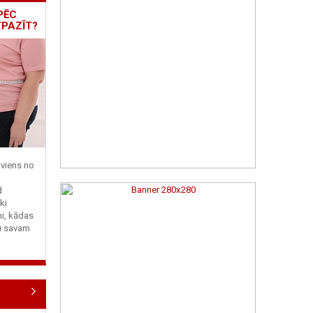
PĒC
TPAZĪT?
viens no
d
ki
ni, kādas
tu savam