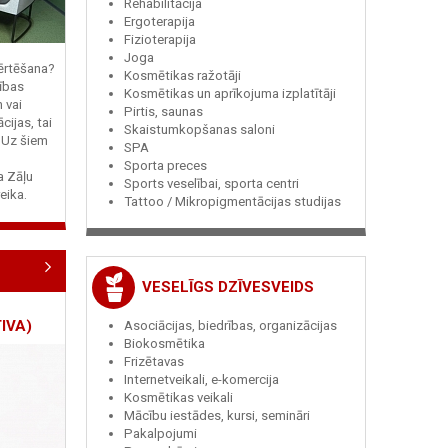
Rehabilitācija
Ergoterapija
Fizioterapija
Joga
vērtēšana?
Kosmētikas ražotāji
ības
Kosmētikas un aprīkojuma izplatītāji
n vai
Pirtis, saunas
cijas, tai
Skaistumkopšanas saloni
? Uz šiem
SPA
Sporta preces
ja Zāļu
Sports veselībai, sporta centri
eika.
Tattoo / Mikropigmentācijas studijas
VESELĪGS DZĪVESVEIDS
IVA)
Asociācijas, biedrības, organizācijas
Biokosmētika
Frizētavas
Internetveikali, e-komercija
Kosmētikas veikali
Mācību iestādes, kursi, semināri
Pakalpojumi