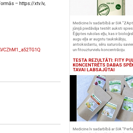
tformās – https://xtv.lv,
Medicine.lv sadarbībā ar SIA "ZApt
jūnijā piedāvāja testēt auksti spies
Ēģiptes rukolas eļļu, kas ir bioloģis
augu eļļa ar augstu taukskābju,
antioksidantu, sēru saturošu savi
edAVCZhM1_a52TG1Q
un fitouzturvielu koncentrāciju.
TESTA REZULTĀTI: FITY PU
KONCENTRĒTS DABAS SPĒ
TAVAI LABSAJŪTAI
Medicine.lv sadarbībā ar SIA "Perf