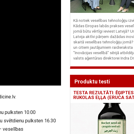
Kā notiek veselības tehnoloģiju iz
Kādas Eiropas labās prakses vesel
jomā būtu vērtīgi ieviest Latvijā? U
Latvija aktīvi pārņem dažādas inovā
skaitā veselības tehnoloģiju jomā
un citiem jautājumiem raidieraksta
"Inovācijas veselībā" sērijā atbildē
valsts aģentūras direktorei Indra Dr
Produktu testi
TESTA REZULTĀTI: ĒĢIPTES
icine.lv.
RUKOLAS EĻĻA (ERUCA SAT
nu pulksten 10.00
ru svētdienu pulksten 16.30
 – veselības