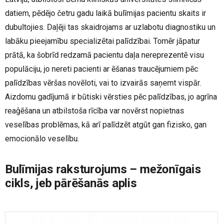
datiem, pēdējo četru gadu laikā bulīmijas pacientu skaits ir
dubultojies. Daļēji tas skaidrojams ar uzlabotu diagnostiku un
labāku pieejamību specializētai palīdzībai. Tomēr jāpatur
prātā, ka šobrīd redzamā pacientu daļa nereprezentē visu
populāciju, jo nereti pacienti ar ēšanas traucējumiem pēc
palīdzības vēršas novēloti, vai to izvairās saņemt vispār.
Aizdomu gadījumā ir būtiski vērsties pēc palīdzības, jo agrīna
reaģēšana un atbilstoša rīcība var novērst nopietnas
veselības problēmas, kā arī palīdzēt atgūt gan fizisko, gan
emocionālo veselību.
Bulīmijas raksturojums – mežonīgais
cikls, jeb pārēšanās aplis