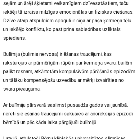
sejām un ārēji šķietami veiksmīgiem dzīvesstāstiem, taču
iekšēji tā izraisa milzīgas emocionālas un fiziskas ciešanas.
Dzīve starp atspulgiem spogulī ir cīņa ar paša ķermeņa tēlu
un iekšējo konfliktu, ko pastiprina sabiedrības uzliktais
spiediens.
Bulīmija (bulimia nervosa) ir ēšanas traucējumi, kas
raksturojas ar pārmērīgām rūpēm par ķermeņa svaru, bailēm
palikt resnam, atkārtotām kompulsīvām pārēšanās epizodēm
un tālāku kompensējošu uzvedību ar mērķi izvairīties no
svara pieauguma.
Ar bulīmiju pārsvarā saslimst pusaudža gados vai jaunībā,
nereti šie ēšanas traucējumi sākušies ar anoreksijas epizodi
bērnībā un pēc kāda laika pārgājuši bulīmijā.
Latvijā, atbilstoši Bērnu klīniskās universitātes slimnīcas