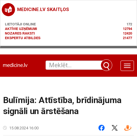
MEDICINE.LV SKAITĻOS
LIETOTĀJI ONLINE
172
AKTĪVIE UZŅĒMUMI
12794
NOZARES RAKSTI
12420
EKSPERTU ATBILDES
21477
Toggle
naviga
Bulīmija: Attīstība, brīdinājuma
signāli un ārstēšana
15.08.2024 16:00