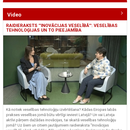
Video
RAIDIERAKSTS ''INOVĀCIJAS VESELĪBĀ'': VESELĪBAS
TEHNOLOĢIJAS UN TO PIEEJAMĪBA
Kā notiek veselības tehnoloģiju izvērtēšana? Kādas Eiropas labās
prakses veselības jomā būtu vērtīgi ieviest Latvijā? Un vai Latvija
aktīvi pārņem dažādas inovācijas, tai skaitā veselības tehnoloģiju
jomā? Uz šiem un citiem jautājumiem raidieraksta "Inovācijas