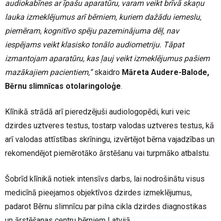
audiokabīnes ar īpašu aparatūru, varam veikt brīvā skaņu
lauka izmeklējumus arī bērniem, kuriem dažādu iemeslu,
piemēram, kognitīvo spēju pazeminājuma dēļ, nav
iespējams veikt klasisko tonālo audiometriju. Tāpat
izmantojam aparatūru, kas ļauj veikt izmeklējumus pašiem
mazākajiem pacientiem,”
skaidro
Māreta Audere-Balode,
Bērnu slimnīcas otolaringoloģe
.
Klīnikā strādā arī pieredzējuši audiologopēdi, kuri veic
dzirdes uztveres testus, tostarp valodas uztveres testus, kā
arī valodas attīstības skrīningu, izvērtējot bērna vajadzības un
rekomendējot piemērotāko ārstēšanu vai turpmāko atbalstu.
Šobrīd klīnikā notiek intensīvs darbs, lai nodrošinātu visus
medicīnā pieejamos objektīvos dzirdes izmeklējumus,
padarot Bērnu slimnīcu par pilna cikla dzirdes diagnostikas
un ārstēšanas centru bērniem Latvijā.