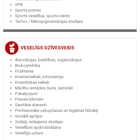
SPA
Sporta preces
Sports veselībai, sporta centri
Tattoo / Mikropigmentācijas studijas
VESELĪGS DZĪVESVEIDS
Asociācijas, biedrības, organizācijas
Biokosmētika
Frizētavas
Internetveikali, e-komercija
Kosmētikas veikali
Mācību iestādes, kursi, semināri
Pakalpojumi
Preces bērniem
Sanitārie dienesti
Profesionālie uzkopšanas un higiēnas līdzekļi
Sociālā aprūpe
Solāriji, iedeguma studijas
Veselības apdrošināšana
Veselīgs uzturs