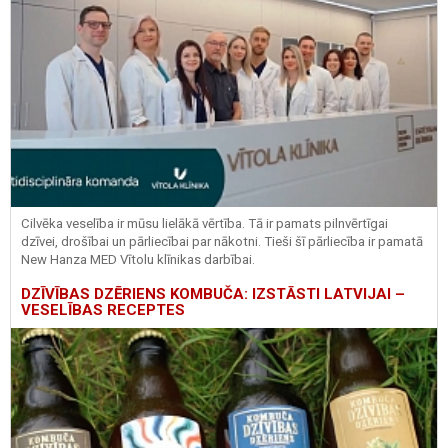
Cilvēka veselība ir mūsu lielākā vērtība. Tā ir pamats pilnvērtīgai
dzīvei, drošībai un pārliecībai par nākotni. Tieši šī pārliecība ir pamatā
New Hanza MED Vītolu klīnikas darbībai.
DZĪVĪBAS DZĒRIENS KOMBUČA: IZSTĀSTI LATVIJAI –
VESELĪBAS RECEPTES