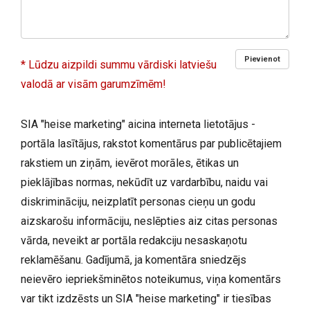
Pievienot
* Lūdzu aizpildi summu vārdiski latviešu
valodā ar visām garumzīmēm!
SIA "heise marketing" aicina interneta lietotājus -
portāla lasītājus, rakstot komentārus par publicētajiem
rakstiem un ziņām, ievērot morāles, ētikas un
pieklājības normas, nekūdīt uz vardarbību, naidu vai
diskrimināciju, neizplatīt personas cieņu un godu
aizskarošu informāciju, neslēpties aiz citas personas
vārda, neveikt ar portāla redakciju nesaskaņotu
reklamēšanu. Gadījumā, ja komentāra sniedzējs
neievēro iepriekšminētos noteikumus, viņa komentārs
var tikt izdzēsts un SIA "heise marketing" ir tiesības