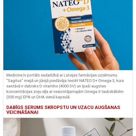
Medicine.lv portāls sadarbībā ar Latvijas farmācijas uzņēmumu
“Sagitus” maijā un jūnijā piedāvāja testēt NATEO D+ Omega-3, kura
sastāvā ir dabisks D vitamīns (4000 SV) un īpaši augstas
koncentrācijas zivju eļļa ar neaizstājamajām Omega-3 taukskābēm
(300 mg) EPA un DHA vienā kapsulā.
DABĪGS SERUMS SKROPSTU UN UZACU AUGŠANAS
VEICINĀŠANAI