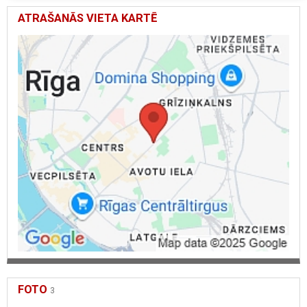
Dzirgause, ārstu prakse strādā ar apdrošināšanas kompānijām, izņemot Balta un
IF.
ATRAŠANĀS VIETA KARTĒ
FOTO
3