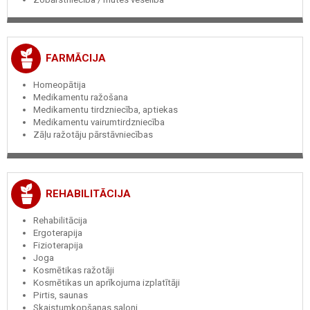
FARMĀCIJA
Homeopātija
Medikamentu ražošana
Medikamentu tirdzniecība, aptiekas
Medikamentu vairumtirdzniecība
Zāļu ražotāju pārstāvniecības
REHABILITĀCIJA
Rehabilitācija
Ergoterapija
Fizioterapija
Joga
Kosmētikas ražotāji
Kosmētikas un aprīkojuma izplatītāji
Pirtis, saunas
Skaistumkopšanas saloni