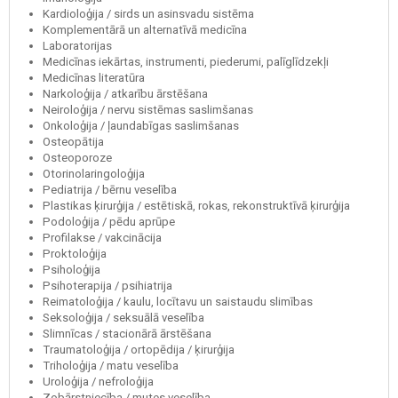
Kardioloģija / sirds un asinsvadu sistēma
Komplementārā un alternatīvā medicīna
Laboratorijas
Medicīnas iekārtas, instrumenti, piederumi, palīglīdzekļi
Medicīnas literatūra
Narkoloģija / atkarību ārstēšana
Neiroloģija / nervu sistēmas saslimšanas
Onkoloģija / ļaundabīgas saslimšanas
Osteopātija
Osteoporoze
Otorinolaringoloģija
Pediatrija / bērnu veselība
Plastikas ķirurģija / estētiskā, rokas, rekonstruktīvā ķirurģija
Podoloģija / pēdu aprūpe
Profilakse / vakcinācija
Proktoloģija
Psiholoģija
Psihoterapija / psihiatrija
Reimatoloģija / kaulu, locītavu un saistaudu slimības
Seksoloģija / seksuālā veselība
Slimnīcas / stacionārā ārstēšana
Traumatoloģija / ortopēdija / ķirurģija
Triholoģija / matu veselība
Uroloģija / nefroloģija
Zobārstniecība / mutes veselība