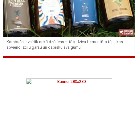
Kombuča ir vairāk nekā dzēriens – tā ir dzīva fermentēta tēja, kas
apvieno izcilu garšu un dabisku svaigumu.