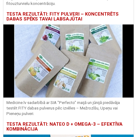
fitouzturvielu koncentrāciju.
TESTA REZULTĀTI: FITY PULVERI – KONCENTRĒTS
DABAS SPĒKS TAVAI LABSAJŪTAI
Medicine.lv sadarbībā ar SIA "Perfecto" maijā un jūnijā piedāvāja
testēt FITY dabas pulverus pēc izvēles – Mežrozīšu, Upeņu vai
Pieneņu pulveri.
TESTA REZULTĀTI: NATEO D + OMEGA-3 – EFEKTĪVA
KOMBINĀCIJA