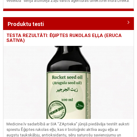
veselībā" sērijā atbildēja Zāļu valsts aģentūras direktorei Indra Dreika.
Produktu testi
TESTA REZULTĀTI: ĒĢIPTES RUKOLAS EĻĻA (ERUCA
SATIVA)
Medicine.lv sadarbībā ar SIA "ZAptieka" jūnijā piedāvāja testēt auksti
spiestu Ēģiptes rukolas eļļu, kas ir bioloģiski aktīva augu eļļa ar
augstu taukskābju, antioksidantu, sēru saturošu savienojumu un