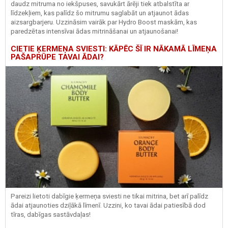
daudz mitruma no iekšpuses, savukārt ārēji tiek atbalstīta ar
līdzekļiem, kas palīdz šo mitrumu saglabāt un atjaunot ādas
aizsargbarjeru.
Uzzināsim vairāk par
Hydro
Boost
maskām, kas
paredzētas intensīvai ādas mitrināšanai un atjaunošanai!
CIETIE ĶERMEŅA SVIESTI: KĀPĒC ŠĪ IR NĀKAMĀ LĪMEŅA
PAŠAPRŪPE TAVAI ĀDAI?
Pareizi lietoti dabīgie ķermeņa sviesti ne tikai mitrina, bet arī palīdz
ādai atjaunoties dziļākā līmenī. Uzzini, ko tavai ādai patiesībā dod
tīras, dabīgas sastāvdaļas!