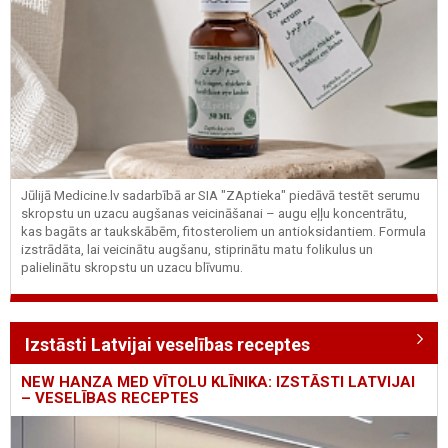
Jūlijā Medicine.lv sadarbībā ar SIA "ZAptieka" piedāvā testēt serumu
skropstu un uzacu augšanas veicināšanai – augu eļļu koncentrātu,
kas bagāts ar taukskābēm, fitosteroliem un antioksidantiem. Formula
izstrādāta, lai veicinātu augšanu, stiprinātu matu folikulus un
palielinātu skropstu un uzacu blīvumu.
Izstāsti Latvijai veselības receptes
NEW HANZA MED VĪTOLU KLĪNIKA: IZSTĀSTI LATVIJAI
– VESELĪBAS RECEPTES