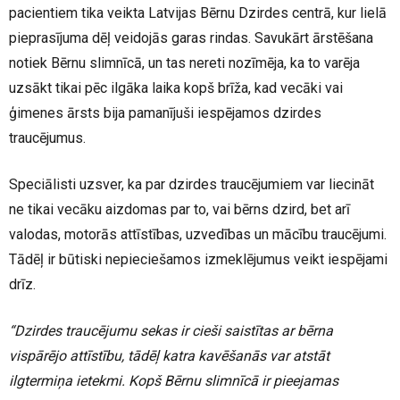
pacientiem tika veikta Latvijas Bērnu Dzirdes centrā, kur lielā
pieprasījuma dēļ veidojās garas rindas. Savukārt ārstēšana
notiek Bērnu slimnīcā, un tas nereti nozīmēja, ka to varēja
uzsākt tikai pēc ilgāka laika kopš brīža, kad vecāki vai
ģimenes ārsts bija pamanījuši iespējamos dzirdes
traucējumus.
Speciālisti uzsver, ka par dzirdes traucējumiem var liecināt
ne tikai vecāku aizdomas par to, vai bērns dzird, bet arī
valodas, motorās attīstības, uzvedības un mācību traucējumi.
Tādēļ ir būtiski nepieciešamos izmeklējumus veikt iespējami
drīz.
“Dzirdes traucējumu sekas ir cieši saistītas ar bērna
vispārējo attīstību, tādēļ katra kavēšanās var atstāt
ilgtermiņa ietekmi. Kopš Bērnu slimnīcā ir pieejamas