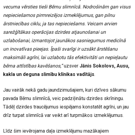
vecuma vērsties tieši Bērnu slimnīcā. Nodrošinām gan visus
nepieciešamos pirmreizējos izmeklējumus, gan pilnu
ārstniecības ciklu, ja tas nepieciešams. Veicam arvien
sarežģītākas operācijas dzirdes atjaunošanai un
uzlabošanai, izmantojot jaunākos sasniegumus medicīnā
un inovatīvas pieejas. Īpaši svarīgi ir uzsākt ārstēšanu
maksimāli agrīni, lai uzlabotu tās efektivitāti un nepieļautu
bērna attīstības kavēšanos,”
uzsver
Jānis Sokolovs, Ausu,
kakla un deguna slimību klīnikas vadītājs
.
Jau vairāk nekā gadu jaundzimušajiem, kuri dzīves sākumu
pavada Bērnu slimnīcā, veic padziļinātu dzirdes skrīningu.
Tādēļ dzirdes traucējumus iespējams konstatēt agrīni, un jau
drīz turpat slimnīcā var veikt arī turpmākos izmeklējumus.
Līdz šim ievērojama daļa izmeklējumu mazākajiem