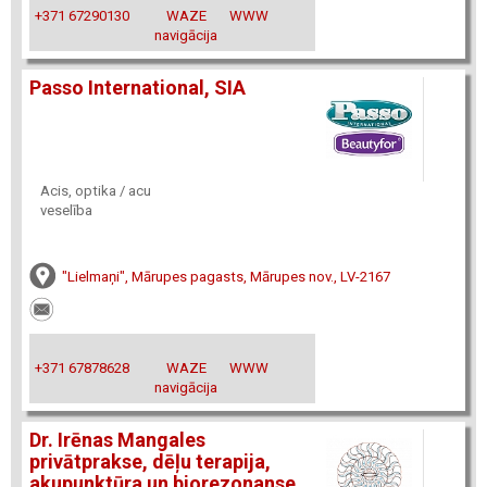
+371 67290130
WAZE
WWW
navigācija
Passo International, SIA
Acis, optika / acu
veselība
"Lielmaņi", Mārupes pagasts, Mārupes nov., LV-2167
+371 67878628
WAZE
WWW
navigācija
Dr. Irēnas Mangales
privātprakse, dēļu terapija,
akupunktūra un biorezonanse