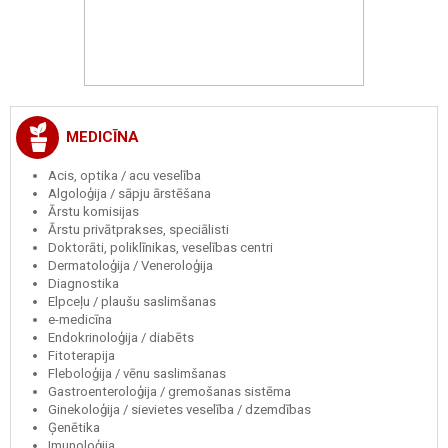
MEDICĪNA
Acis, optika / acu veselība
Algoloģija / sāpju ārstēšana
Ārstu komisijas
Ārstu privātprakses, speciālisti
Doktorāti, poliklīnikas, veselības centri
Dermatoloģija / Veneroloģija
Diagnostika
Elpceļu / plaušu saslimšanas
e-medicīna
Endokrinoloģija / diabēts
Fitoterapija
Fleboloģija / vēnu saslimšanas
Gastroenteroloģija / gremošanas sistēma
Ginekoloģija / sievietes veselība / dzemdības
Ģenētika
Imunoloģija