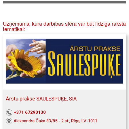
Uzņēmums, kura darbības sfēra var būt līdziga raksta
tematikai:
Ārstu prakse SAULESPUĶE, SIA
+371 67290130
Aleksandra Čaka 83/85 - 2.st., Rīga, LV-1011