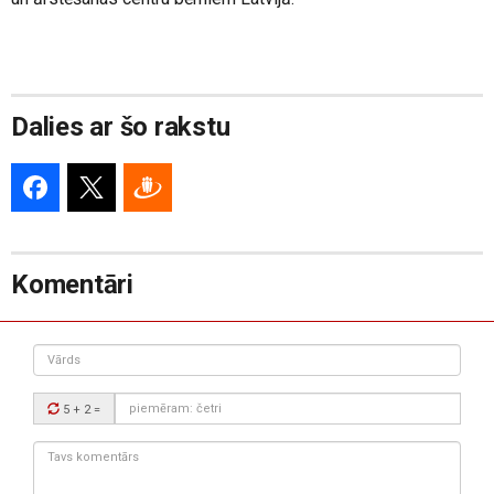
Dalies ar šo rakstu
Komentāri
Vārds
Drošības
5 + 2
=
kods:
Tavs
komentārs: