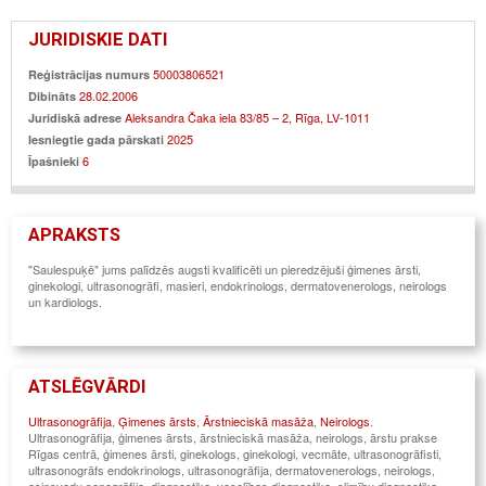
JURIDISKIE DATI
50003806521
Reģistrācijas numurs
28.02.2006
Dibināts
Aleksandra Čaka iela 83/85 – 2, Rīga, LV-1011
Juridiskā adrese
2025
Iesniegtie gada pārskati
6
Īpašnieki
APRAKSTS
"Saulespuķē" jums palīdzēs augsti kvalificēti un pieredzējuši ģimenes ārsti,
ginekologi, ultrasonogrāfi, masieri, endokrinologs, dermatovenerologs, neirologs
un kardiologs.
ATSLĒGVĀRDI
Ultrasonogrāfija
,
Ģimenes ārsts
,
Ārstnieciskā masāža
,
Neirologs
.
Ultrasonogrāfija, ģimenes ārsts, ārstnieciskā masāža, neirologs, ārstu prakse
Rīgas centrā, ģimenes ārsti, ginekologs, ginekologi, vecmāte, ultrasonogrāfisti,
ultrasonogrāfs endokrinologs, ultrasonogrāfija, dermatovenerologs, neirologs,