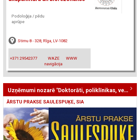
Podoloģija / pēdu
aprūpe
Stirnu 8 - 328, Rīga, LV-1082
+371 29542377
WAZE
WWW
navigācija
Uzņēmumi nozarē "Doktorāti, poliklīnikas, veselības centri"
ĀRSTU PRAKSE SAULESPUĶE, SIA