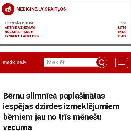
MEDICINE.LV SKAITĻOS
LIETOTĀJI ONLINE
167
AKTĪVIE UZŅĒMUMI
12794
NOZARES RAKSTI
12420
EKSPERTU ATBILDES
21477
Toggle
naviga
Bērnu slimnīcā paplašinātas
iespējas dzirdes izmeklējumiem
bērniem jau no trīs mēnešu
vecuma