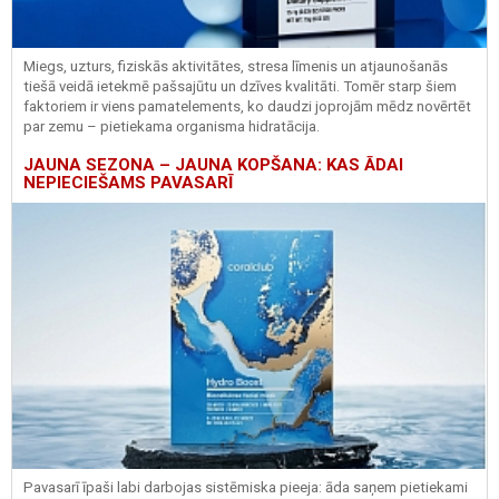
Miegs, uzturs, fiziskās aktivitātes, stresa līmenis un atjaunošanās
tiešā veidā ietekmē pašsajūtu un dzīves kvalitāti. Tomēr starp šiem
faktoriem ir viens pamatelements, ko daudzi joprojām mēdz novērtēt
par zemu – pietiekama organisma hidratācija.
JAUNA SEZONA – JAUNA KOPŠANA: KAS ĀDAI
NEPIECIEŠAMS PAVASARĪ
Pavasarī īpaši labi darbojas sistēmiska pieeja: āda saņem pietiekami