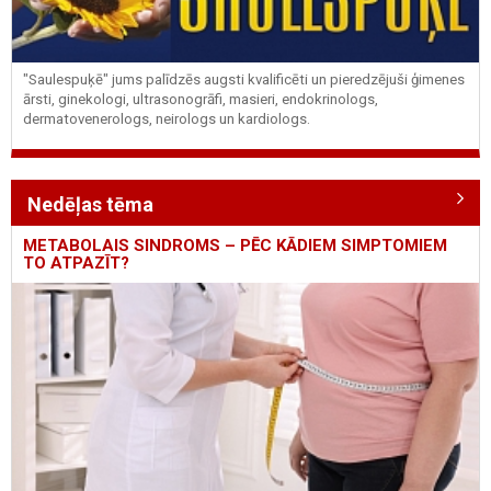
"Saulespuķē" jums palīdzēs augsti kvalificēti un pieredzējuši ģimenes
ārsti, ginekologi, ultrasonogrāfi, masieri, endokrinologs,
dermatovenerologs, neirologs un kardiologs.
Nedēļas tēma
METABOLAIS SINDROMS – PĒC KĀDIEM SIMPTOMIEM
TO ATPAZĪT?