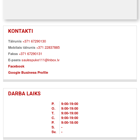
KONTAKTI
+371 67290130
Tālrunis
+371 22837885
Mobilais tālrunis
+371 67290131
Fakss
saulespuke111@inbox.lv
E-pasts
Facebook
Google Business Profile
DARBA LAIKS
P.
9
00
-19
00
O.
9
00
-19
00
T.
9
00
-19
00
C.
9
00
-19
00
P.
9
00
-18
00
S.
-
Sv.
-