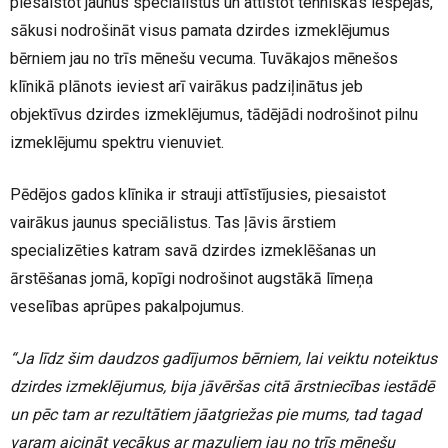
piesaistot jaunus speciālistus un attīstot tehniskās iespējas,
sākusi nodrošināt visus pamata dzirdes izmeklējumus
bērniem jau no trīs mēnešu vecuma. Tuvākajos mēnešos
klīnikā plānots ieviest arī vairākus padziļinātus jeb
objektīvus dzirdes izmeklējumus, tādējādi nodrošinot pilnu
izmeklējumu spektru vienuviet.
Pēdējos gados klīnika ir strauji attīstījusies, piesaistot
vairākus jaunus speciālistus. Tas ļāvis ārstiem
specializēties katram savā dzirdes izmeklēšanas un
ārstēšanas jomā, kopīgi nodrošinot augstākā līmeņa
veselības aprūpes pakalpojumus.
“Ja līdz šim daudzos gadījumos bērniem, lai veiktu noteiktus
dzirdes izmeklējumus, bija jāvēršas citā ārstniecības iestādē
un pēc tam ar rezultātiem jāatgriežas pie mums, tad tagad
varam aicināt vecākus ar mazuļiem jau no trīs mēnešu