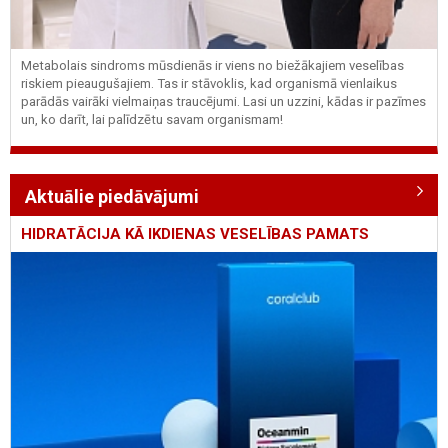
Metabolais sindroms mūsdienās ir viens no biežākajiem veselības
riskiem pieaugušajiem. Tas ir stāvoklis, kad organismā vienlaikus
parādās vairāki vielmaiņas traucējumi. Lasi un uzzini, kādas ir pazīmes
un, ko darīt, lai palīdzētu savam organismam!
Aktuālie piedāvājumi
HIDRATĀCIJA KĀ IKDIENAS VESELĪBAS PAMATS