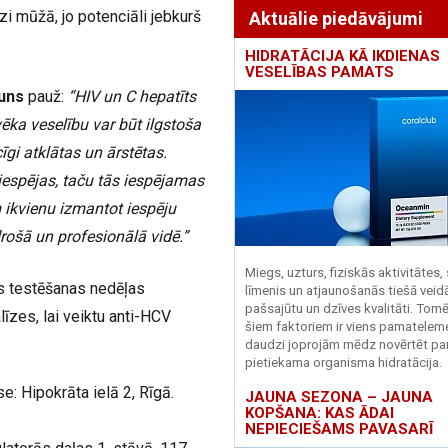
zi mūžā, jo potenciāli jebkurš
Aktuālie piedāvājumi
HIDRATĀCIJA KĀ IKDIENAS
VESELĪBAS PAMATS
ļuns
pauž:
“HIV un C hepatīts
vēka veselību var būt ilgstoša
īgi atklātas un ārstētas.
espējas, taču tās iespējamas
ām ikvienu izmantot iespēju
ošā un profesionālā vidē.”
Miegs, uzturs, fiziskās aktivitātes,
s testēšanas nedēļas
līmenis un atjaunošanās tiešā veid
pašsajūtu un dzīves kvalitāti. Tomē
īzes, lai veiktu anti-HCV
šiem faktoriem ir viens pamatelem
daudzi joprojām mēdz novērtēt pa
pietiekama organisma hidratācija.
e: Hipokrāta ielā 2, Rīgā.
JAUNA SEZONA – JAUNA
KOPŠANA: KAS ĀDAI
NEPIECIEŠAMS PAVASARĪ