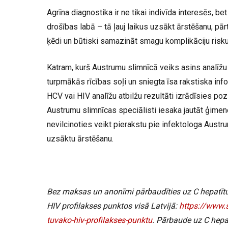
Agrīna diagnostika ir ne tikai indivīda interesēs, be
drošības labā – tā ļauj laikus uzsākt ārstēšanu, pārt
ķēdi un būtiski samazināt smagu komplikāciju risk
Katram, kurš Austrumu slimnīcā veiks asins analīžu t
turpmākās rīcības soļi un sniegta īsa rakstiska infor
HCV vai HIV analīžu atbilžu rezultāti izrādīsies poz
Austrumu slimnīcas speciālisti iesaka jautāt ģime
nevilcinoties veikt pierakstu pie infektologa Austru
uzsāktu ārstēšanu.
Bez maksas un anonīmi pārbaudīties uz C hepatītu
HIV profilakses punktos visā Latvijā:
https://www.s
tuvako-hiv-profilakses-punktu
. Pārbaude uz C hepat