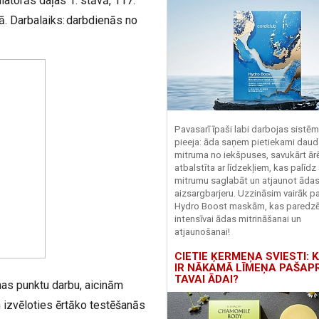
latorās daļas 1. stāvā, 117.
ā. Darbalaiks: darbdienās no
Pavasarī īpaši labi darbojas sistē
pieeja: āda saņem pietiekami daud
mitruma no iekšpuses, savukārt ārēj
atbalstīta ar līdzekļiem, kas palīdz
mitrumu saglabāt un atjaunot āda
aizsargbarjeru.
Uzzināsim vairāk pa
Hydro
Boost
maskām, kas paredz
intensīvai ādas mitrināšanai un
atjaunošanai!
CIETIE ĶERMEŅA SVIESTI: K
IR NĀKAMĀ LĪMEŅA PAŠAP
TAVAI ĀDAI?
nas punktu darbu, aicinām
 izvēloties ērtāko testēšanās