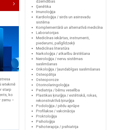
dzemdības
Ģenētika
Imunoloģija
Kardioloģija / sirds un asinsvadu
sistēma
Komplementārā un alternatīvā medicīna
Laboratorijas
Medicīnas iekārtas, instrumenti,
piederumi, palīglīdzekļi
Medicīnas literatūra
Narkoloģija / atkarību ārstēšana
Neiroloģija / nervu sistēmas
saslimšanas
Onkoloģija / ļaundabīgas saslimšanas
Osteopātija
 stresa
Osteoporoze
ā ietekmē
Otorinolaringoloģija
r starp
Pediatrija / bērnu veselība
ents, ko
Plastikas ķirurģija / estētiskā, rokas,
r zemu –
rekonstruktīvā ķirurģija
Podoloģija / pēdu aprūpe
Profilakse / vakcinācija
Proktoloģija
Psiholoģija
Psihoterapija / psihiatrija