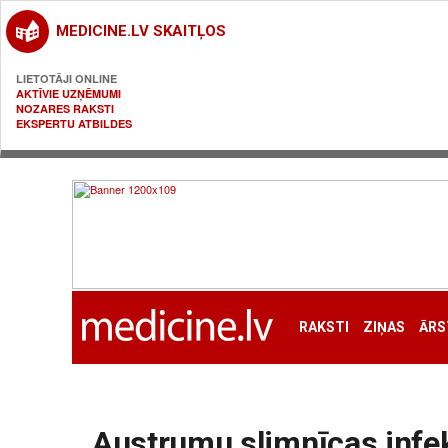
MEDICINE.LV SKAITĻOS
LIETOTĀJI ONLINE
AKTĪVIE UZŅĒMUMI
NOZARES RAKSTI
EKSPERTU ATBILDES
RAKSTI
ZIŅAS
ĀRS
Austrumu slimnīcas infek