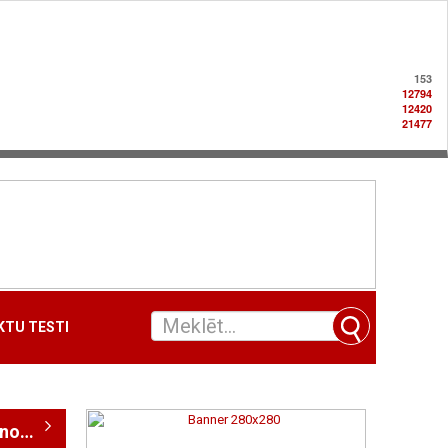
153
12794
12420
21477
TU TESTI
Uzņēmumi nozarē "Diagnostika"