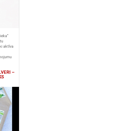
ieka"
tu
ki aktīva
enojumu
LVERI –
KS