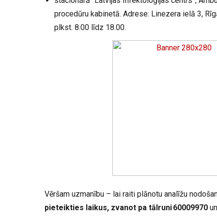
stacionārā “Latvijas Infektoloģijas centrs”, Ambu
procedūru kabinetā. Adrese: Linezera ielā 3, Rīg
plkst. 8.00 līdz 18.00.
Vēršam uzmanību – lai raiti plānotu analīžu nodoša
pieteikties laikus, zvanot pa tālruni 60009970
un