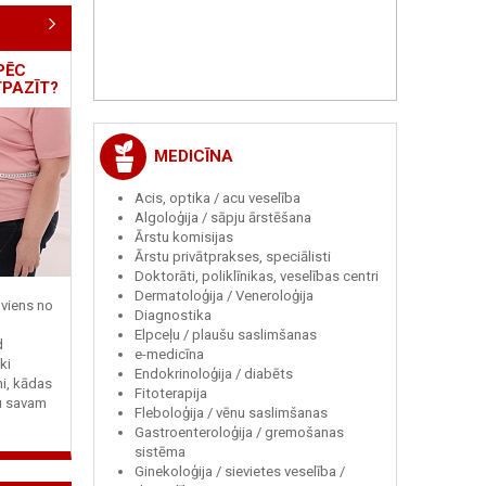
PĒC
TPAZĪT?
MEDICĪNA
Acis, optika / acu veselība
Algoloģija / sāpju ārstēšana
Ārstu komisijas
Ārstu privātprakses, speciālisti
Doktorāti, poliklīnikas, veselības centri
Dermatoloģija / Veneroloģija
viens no
Diagnostika
Elpceļu / plaušu saslimšanas
d
e-medicīna
ki
Endokrinoloģija / diabēts
ni, kādas
Fitoterapija
tu savam
Fleboloģija / vēnu saslimšanas
Gastroenteroloģija / gremošanas
sistēma
Ginekoloģija / sievietes veselība /