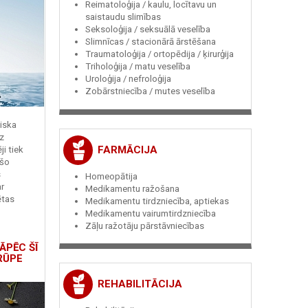
Reimatoloģija / kaulu, locītavu un
saistaudu slimības
Seksoloģija / seksuālā veselība
Slimnīcas / stacionārā ārstēšana
Traumatoloģija / ortopēdija / ķirurģija
Triholoģija / matu veselība
Uroloģija / nefroloģija
Zobārstniecība / mutes veselība
miska
z
FARMĀCIJA
i tiek
 šo
s
Homeopātija
r
Medikamentu ražošana
ētas
Medikamentu tirdzniecība, aptiekas
Medikamentu vairumtirdzniecība
Zāļu ražotāju pārstāvniecības
ĀPĒC ŠĪ
RŪPE
REHABILITĀCIJA