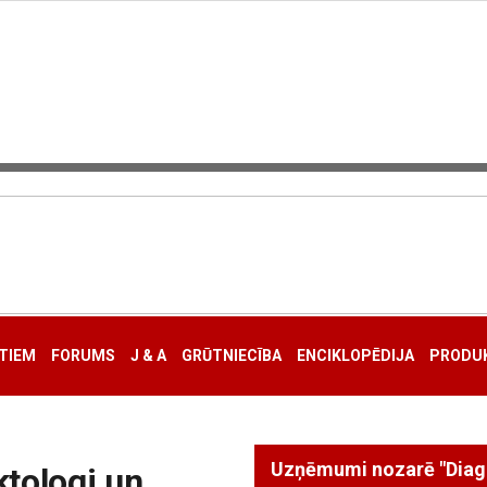
TIEM
FORUMS
J & A
GRŪTNIECĪBA
ENCIKLOPĒDIJA
PRODUK
tologi un