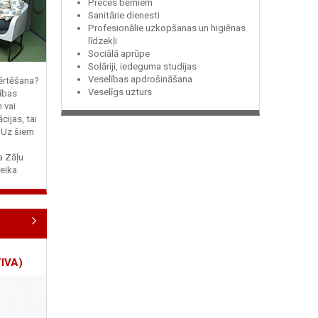
Preces bērniem
Sanitārie dienesti
Profesionālie uzkopšanas un higiēnas
līdzekļi
Sociālā aprūpe
Solāriji, iedeguma studijas
Veselības apdrošināšana
vērtēšana?
Veselīgs uzturs
ības
n vai
cijas, tai
? Uz šiem
ja Zāļu
eika.
IVA)