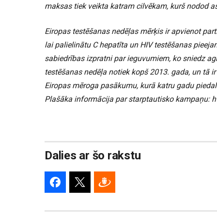
maksas tiek veikta katram cilvēkam, kurš nodod a
Eiropas testēšanas nedēļas mērķis ir apvienot part
lai palielinātu C hepatīta un HIV testēšanas pieej
sabiedrības izpratni par ieguvumiem, ko sniedz ag
testēšanas nedēļa notiek kopš 2013. gada, un tā ir 
Eiropas mēroga pasākumu, kurā katru gadu piedal
Plašāka informācija par starptautisko kampaņu: 
Dalies ar šo rakstu