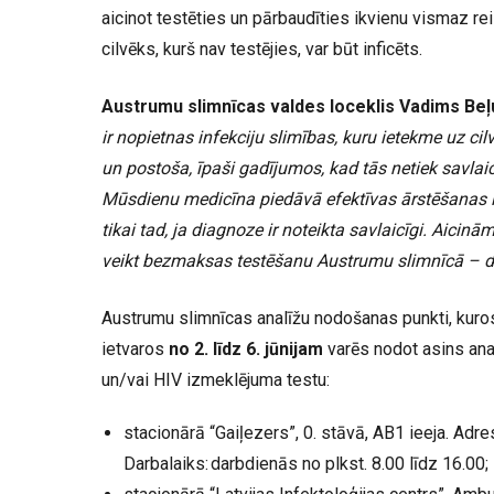
aicinot testēties un pārbaudīties ikvienu vismaz rei
cilvēks, kurš nav testējies, var būt inficēts.
Austrumu slimnīcas valdes loceklis Vadims Be
ir nopietnas infekciju slimības, kuru ietekme uz cil
un postoša, īpaši gadījumos, kad tās netiek savlaic
Mūsdienu medicīna piedāvā efektīvas ārstēšanas i
tikai tad, ja diagnoze ir noteikta savlaicīgi. Aicin
veikt bezmaksas testēšanu Austrumu slimnīcā – dr
Austrumu slimnīcas analīžu nodošanas punkti, kuro
ietvaros
no 2. līdz 6. jūnijam
varēs nodot asins anal
un/vai HIV izmeklējuma testu:
stacionārā “Gaiļezers”, 0. stāvā, AB1 ieeja. Adres
Darbalaiks: darbdienās no plkst. 8.00 līdz 16.00;