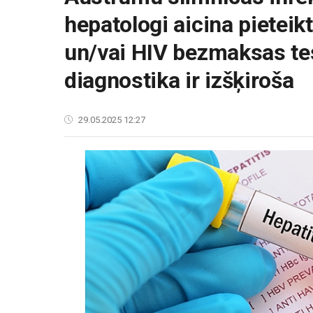
hepatologi aicina pieteik
un/vai HIV bezmaksas te
diagnostika ir izšķiroša
29.05.2025 12:27