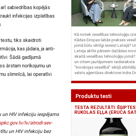
t arī sabiedrības kopējās
raukt infekcijas izplatības
u.
Kā notiek veselības tehnoloģiju iz
estu, tiks skaidroti
Kādas Eiropas labās prakses vesel
jomā būtu vērtīgi ieviest Latvijā? U
mācija, kas jādara, ja anti-
Latvija aktīvi pārņem dažādas inovā
skaitā veselības tehnoloģiju jomā
itīvi. Šādā gadījumā
un citiem jautājumiem raidieraksta
nes ārstam norīkojumu un
"Inovācijas veselībā" sērijā atbildē
valsts aģentūras direktorei Indra Dr
mu slimnīcā, lai operatīvi
Produktu testi
TESTA REZULTĀTI: ĒĢIPTES
RUKOLAS EĻĻA (ERUCA SAT
 un HIV infekciju iespējams
pkc.gov.lv/lv/atrodi-sev-
ītu un HIV infekciju bez