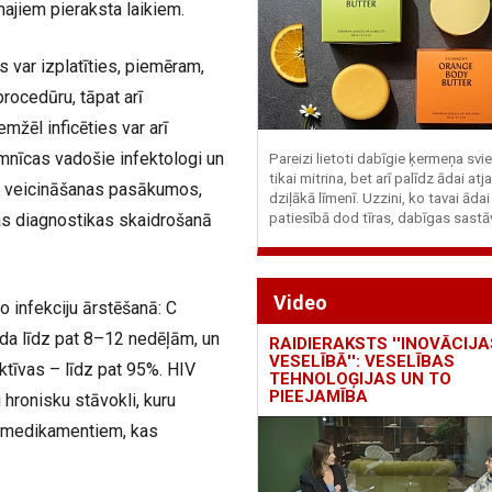
majiem pieraksta laikiem.
 var izplatīties, piemēram,
rocedūru, tāpat arī
žēl inficēties var arī
mnīcas vadošie infektologi un
Pareizi lietoti dabīgie ķermeņa svie
tikai mitrina, bet arī palīdz ādai at
as veicināšanas pasākumos,
dziļākā līmenī. Uzzini, ko tavai ādai
patiesībā dod tīras, dabīgas sastā
nas diagnostikas skaidrošanā
Video
o infekciju ārstēšanā: C
ada līdz pat 8–12 nedēļām, un
RAIDIERAKSTS ''INOVĀCIJA
VESELĪBĀ'': VESELĪBAS
ktīvas – līdz pat 95%. HIV
TEHNOLOĢIJAS UN TO
PIEEJAMĪBA
 hronisku stāvokli, kuru
m medikamentiem, kas