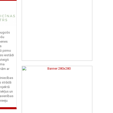
 augošs
ošu
menes
ts
ši pirmo
s iestādi
steigti
jama
nām ar
tniecības
s strādā
Projektā
zekļus un
avienības
ieeju.