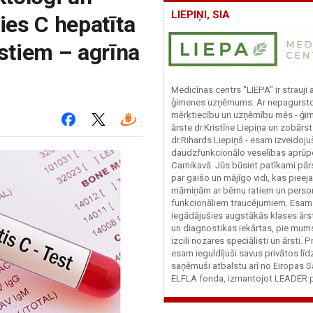
LIEPIŅI, SIA
ties C hepatīta
stiem – agrīna
Medicīnas centrs "LIEPA" ir strauji
ģimenes uzņēmums. Ar nepagurst
mērķtiecību un uzņēmību mēs - ģi
ārste dr.Kristīne Liepiņa un zobārs
dr.Rihards Liepiņš - esam izveidoju
daudzfunkcionālo veselības aprūpe
Carnikavā. Jūs būsiet patīkami pār
par gaišo un mājīgo vidi, kas piee
māmiņām ar bērnu ratiem un perso
funkcionāliem traucējumiem. Esam
iegādājušies augstākās klases ārs
un diagnostikas iekārtas, pie mum
izcili nozares speciālisti un ārsti. 
esam ieguldījuši savus privātos līd
saņēmuši atbalstu arī no Eiropas S
ELFLA fonda, izmantojot LEADER p