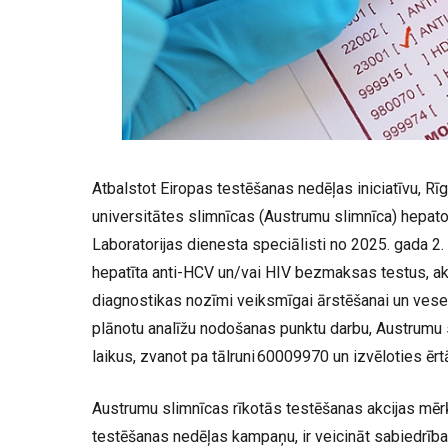
Atbalstot Eiropas testēšanas nedēļas iniciatīvu, R
universitātes slimnīcas (Austrumu slimnīca) hepatol
Laboratorijas dienesta speciālisti no 2025. gada 2. l
hepatīta anti-HCV un/vai HIV bezmaksas testus, ak
diagnostikas nozīmi veiksmīgai ārstēšanai un veselī
plānotu analīžu nodošanas punktu darbu, Austrumu s
laikus, zvanot pa tālruni 60009970 un izvēloties ēr
Austrumu slimnīcas rīkotās testēšanas akcijas mērķ
testēšanas nedēļas kampaņu, ir veicināt sabiedrības