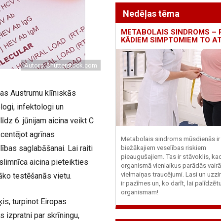
Nedēļas tēma
METABOLAIS SINDROMS – 
KĀDIEM SIMPTOMIEM TO A
Autors: Shutterstock.com
īgas Austrumu klīniskās
ogi, infektologi un
īdz 6. jūnijam aicina veikt C
centējot agrīnas
Metabolais sindroms mūsdienās ir 
bas saglabāšanai. Lai raiti
biežākajiem veselības riskiem
pieaugušajiem. Tas ir stāvoklis, ka
limnīca aicina pieteikties
organismā vienlaikus parādās vairā
vielmaiņas traucējumi. Lasi un uzzi
tāko testēšanās vietu.
ir pazīmes un, ko darīt, lai palīdzē
organismam!
is, turpinot Eiropas
 izpratni par skrīningu,