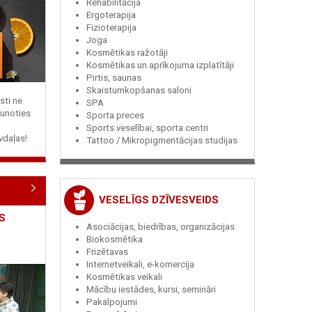
Rehabilitācija
Ergoterapija
Fizioterapija
Joga
Kosmētikas ražotāji
Kosmētikas un aprīkojuma izplatītāji
Pirtis, saunas
Skaistumkopšanas saloni
sti ne
SPA
jaunoties
Sporta preces
Sports veselībai, sporta centri
vdaļas!
Tattoo / Mikropigmentācijas studijas
VESELĪGS DZĪVESVEIDS
S
Asociācijas, biedrības, organizācijas
Biokosmētika
Frizētavas
Internetveikali, e-komercija
Kosmētikas veikali
Mācību iestādes, kursi, semināri
Pakalpojumi