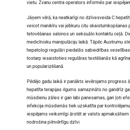
vietu. Zvanu centra operators informēs par iespēja
Jāņem vērā, ka neatkarīgi no dzīvesveida C hepatīts
veicot manikīru vai jebkuru citu skaistumkopšanas p
tetovēšanas salonos un seksuālo kontaktu ceļā. Diem
medicīnisku manipulāciju laikā. Tāpēc Austrumu sli
hepatologi regulāri piedalās sabiedrības veselīb
tostarp iesaistoties regulāras testēšanās kā agrī
un popularizēšanā.
Pēdējo gadu laikā ir panākts ievērojams progress š
hepatīta terapijas ilgums samazināts no gandrīz g
mūsdienu zāles ir gan labi panesamas, gan ļoti efe
infekcija mūsdienās tiek uzskatīta par kontrolējamu
iespējams veiksmīgi ārstēt ar valsts apmaksātie
nodrošina pilnvērtīgu dzīvi.