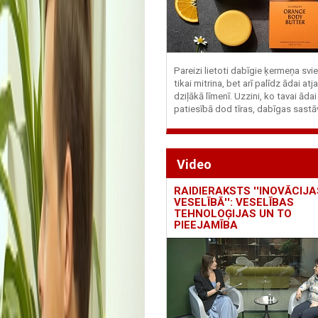
Pareizi lietoti dabīgie ķermeņa svie
tikai mitrina, bet arī palīdz ādai at
dziļākā līmenī. Uzzini, ko tavai ādai
patiesībā dod tīras, dabīgas sastā
Video
RAIDIERAKSTS ''INOVĀCIJA
VESELĪBĀ'': VESELĪBAS
TEHNOLOĢIJAS UN TO
PIEEJAMĪBA