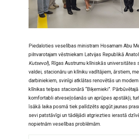
Piedaloties veselības ministram Hosamam Abu Meri
pilnvarotajam vēstniekam Latvijas Republikā Anato
Kutsevol
), Rīgas Austrumu klīniskās universitātes 
valdei, stacionāru un klīniku vadītājiem, ārstiem, 
darbiniekiem, svinīgi atklātas renovētās un modern
klīnikas telpas stacionārā “Biķernieki”. Pārbūvētajā
komfortabli atveseļošanās un aprūpes apstākļi, tur
īsākā laika posmā tiek palīdzēts apgūt jaunas pra
sevi patstāvīgi un tādējādi atgriezties ierastā dz
nopietnām veselības problēmām.