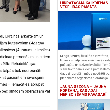
HIDRATĀCIJA KĀ IKDIENAS
VESELĪBAS PAMATS
, Ukrainas ārkārtējam un
lijam Kutsevolam (
Anatolii
slimnīcas (Austrumu slimnīca)
Miegs, uzturs, fiziskās aktivitātes,
medicīnas personālam un citiem
līmenis un atjaunošanās tiešā veid
izētās Rehabilitācijas
pašsajūtu un dzīves kvalitāti. Tomē
šiem faktoriem ir viens pamatelem
s telpās tiek nodrošināti
daudzi joprojām mēdz novērtēt pa
klāt pacientiem ievērojami
pietiekama organisma hidratācija.
smes – iemācīties aprūpēt
JAUNA SEZONA – JAUNA
KOPŠANA: KAS ĀDAI
īvē pēc smagām operācijām vai
NEPIECIEŠAMS PAVASARĪ