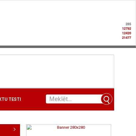
285
12792
12420
21477
TU TESTI