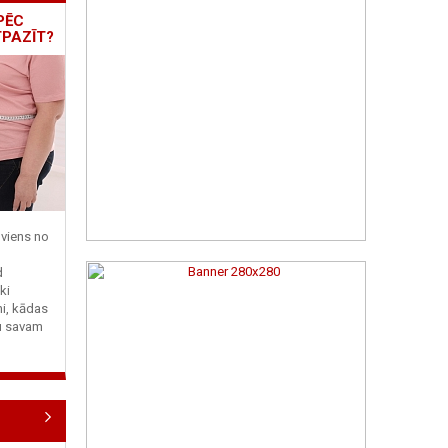
PĒC
TPAZĪT?
viens no
d
ki
ni, kādas
tu savam