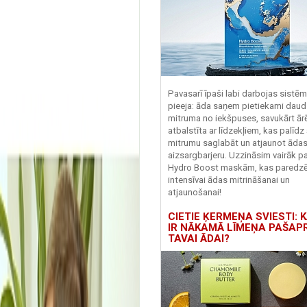
Pavasarī īpaši labi darbojas sistē
pieeja: āda saņem pietiekami daud
mitruma no iekšpuses, savukārt ārēj
atbalstīta ar līdzekļiem, kas palīdz
mitrumu saglabāt un atjaunot āda
aizsargbarjeru.
Uzzināsim vairāk pa
Hydro
Boost
maskām, kas paredz
intensīvai ādas mitrināšanai un
atjaunošanai!
CIETIE ĶERMEŅA SVIESTI: K
IR NĀKAMĀ LĪMEŅA PAŠAP
TAVAI ĀDAI?