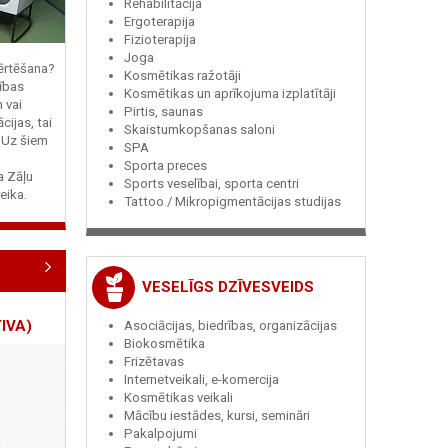
Rehabilitācija
Ergoterapija
Fizioterapija
Joga
vērtēšana?
Kosmētikas ražotāji
ības
Kosmētikas un aprīkojuma izplatītāji
n vai
Pirtis, saunas
cijas, tai
Skaistumkopšanas saloni
? Uz šiem
SPA
Sporta preces
ja Zāļu
Sports veselībai, sporta centri
eika.
Tattoo / Mikropigmentācijas studijas
VESELĪGS DZĪVESVEIDS
IVA)
Asociācijas, biedrības, organizācijas
Biokosmētika
Frizētavas
Internetveikali, e-komercija
Kosmētikas veikali
Mācību iestādes, kursi, semināri
Pakalpojumi