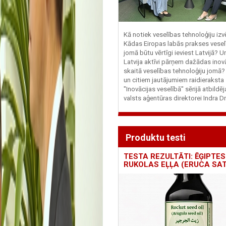
Kā notiek veselības tehnoloģiju iz
Kādas Eiropas labās prakses vesel
jomā būtu vērtīgi ieviest Latvijā? U
Latvija aktīvi pārņem dažādas inovā
skaitā veselības tehnoloģiju jomā
un citiem jautājumiem raidieraksta
"Inovācijas veselībā" sērijā atbildē
valsts aģentūras direktorei Indra Dr
Produktu testi
TESTA REZULTĀTI: ĒĢIPTES
RUKOLAS EĻĻA (ERUCA SAT