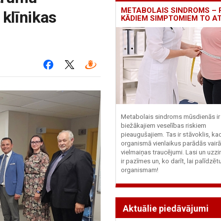
METABOLAIS SINDROMS – 
 klīnikas
KĀDIEM SIMPTOMIEM TO A
Metabolais sindroms mūsdienās ir 
biežākajiem veselības riskiem
pieaugušajiem. Tas ir stāvoklis, ka
organismā vienlaikus parādās vairā
vielmaiņas traucējumi. Lasi un uzzi
ir pazīmes un, ko darīt, lai palīdzē
organismam!
Aktuālie piedāvājumi