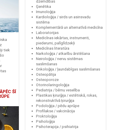
dzemdības
Ģenētika
Imunoloģija
Kardioloģija / sirds un asinsvadu
sistēma
Komplementārā un alternatīvā medicīna
Laboratorijas
Medicīnas iekārtas, instrumenti,
miska
piederumi, palīglīdzekļi
z
Medicīnas literatūra
i tiek
Narkoloģija / atkarību ārstēšana
 šo
Neiroloģija / nervu sistēmas
s
saslimšanas
r
Onkoloģija / ļaundabīgas saslimšanas
ētas
Osteopātija
Osteoporoze
Otorinolaringoloģija
Pediatrija / bērnu veselība
ĀPĒC ŠĪ
Plastikas ķirurģija / estētiskā, rokas,
RŪPE
rekonstruktīvā ķirurģija
Podoloģija / pēdu aprūpe
Profilakse / vakcinācija
Proktoloģija
Psiholoģija
Psihoterapija / psihiatrija