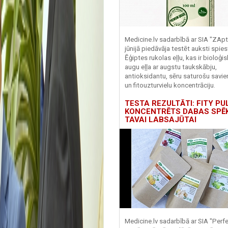
Medicine.lv sadarbībā ar SIA "ZApt
jūnijā piedāvāja testēt auksti spies
Ēģiptes rukolas eļļu, kas ir bioloģis
augu eļļa ar augstu taukskābju,
antioksidantu, sēru saturošu savi
un fitouzturvielu koncentrāciju.
TESTA REZULTĀTI: FITY PU
KONCENTRĒTS DABAS SPĒ
TAVAI LABSAJŪTAI
Medicine.lv sadarbībā ar SIA "Perf