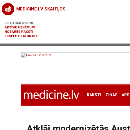
MEDICINE.LV SKAITĻOS
LIETOTĀJI ONLINE
AKTĪVIE UZŅĒMUMI
NOZARES RAKSTI
EKSPERTU ATBILDES
RAKSTI
ZIŅAS
ĀRS
Atklāj modernizētās Aus