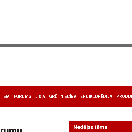
TIEM
FORUMS
J & A
GRŪTNIECĪBA
ENCIKLOPĒDIJA
PRODUK
Nedēļas tēma
trumu