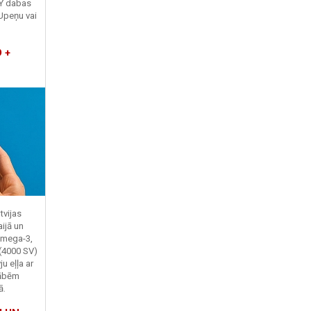
TY dabas
Upeņu vai
 +
tvijas
ijā un
Omega-3,
 (4000 SV)
u eļļa ar
kābēm
ā.