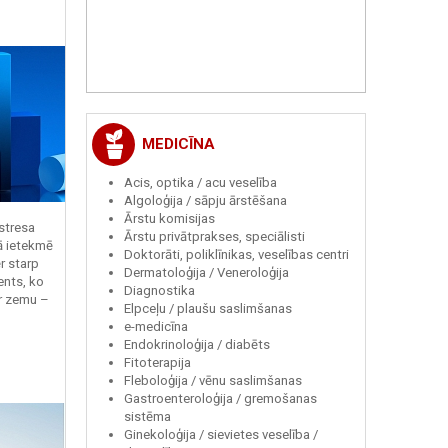
MEDICĪNA
Acis, optika / acu veselība
Algoloģija / sāpju ārstēšana
Ārstu komisijas
 stresa
Ārstu privātprakses, speciālisti
ā ietekmē
Doktorāti, poliklīnikas, veselības centri
r starp
Dermatoloģija / Veneroloģija
ents, ko
Diagnostika
r zemu –
Elpceļu / plaušu saslimšanas
e-medicīna
Endokrinoloģija / diabēts
Fitoterapija
Fleboloģija / vēnu saslimšanas
Gastroenteroloģija / gremošanas
sistēma
Ginekoloģija / sievietes veselība /