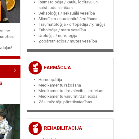
Reimatoloģija / kaulu, locītavu un
saistaudu slimības
Seksoloģija / seksuālā veselība
Slimnīcas / stacionārā ārstēšana
Traumatoloģija / ortopēdija / ķirurģija
Triholoģija / matu veselība
sti ne
Uroloģija / nefroloģija
jaunoties
Zobārstniecība / mutes veselība
vdaļas!
FARMĀCIJA
Homeopātija
S
Medikamentu ražošana
Medikamentu tirdzniecība, aptiekas
Medikamentu vairumtirdzniecība
Zāļu ražotāju pārstāvniecības
REHABILITĀCIJA