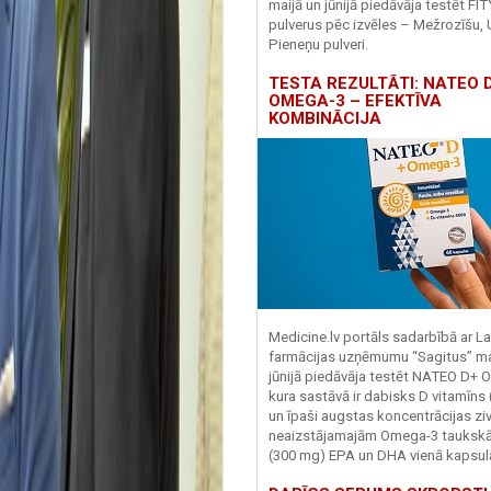
maijā un jūnijā piedāvāja testēt FI
pulverus pēc izvēles – Mežrozīšu, 
Pieneņu pulveri.
TESTA REZULTĀTI: NATEO D
OMEGA-3 – EFEKTĪVA
KOMBINĀCIJA
Medicine.lv portāls sadarbībā ar La
farmācijas uzņēmumu “Sagitus” ma
jūnijā piedāvāja testēt NATEO D+ 
kura sastāvā ir dabisks D vitamīns
un īpaši augstas koncentrācijas zivj
neaizstājamajām Omega-3 tauks
(300 mg) EPA un DHA vienā kapsul