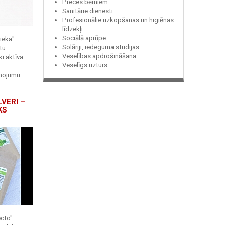
Preces bērniem
Sanitārie dienesti
Profesionālie uzkopšanas un higiēnas
līdzekļi
Sociālā aprūpe
ieka"
Solāriji, iedeguma studijas
tu
Veselības apdrošināšana
ki aktīva
Veselīgs uzturs
enojumu
LVERI –
KS
ecto"