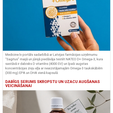
Medicine.lv portāls sadarbībā ar Latvijas farmācijas uzņēmumu
“Sagitus” maijā un jūnijā piedāvāja testēt NATEO D+ Omega-3, kura
sastāvā ir dabisks D vitamīns (4000 SV) un īpaši augstas
koncentrācijas zivju eļļa ar neaizstājamajām Omega-3 taukskābēm
(300 mg) EPA un DHA vienā kapsulā.
DABĪGS SERUMS SKROPSTU UN UZACU AUGŠANAS
VEICINĀŠANAI