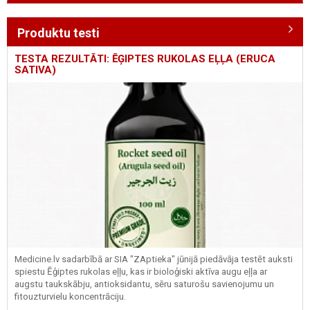
Produktu testi
TESTA REZULTĀTI: ĒĢIPTES RUKOLAS EĻĻA (ERUCA
SATIVA)
Medicine.lv sadarbībā ar SIA "ZAptieka" jūnijā piedāvāja testēt auksti
spiestu Ēģiptes rukolas eļļu, kas ir bioloģiski aktīva augu eļļa ar
augstu taukskābju, antioksidantu, sēru saturošu savienojumu un
fitouzturvielu koncentrāciju.