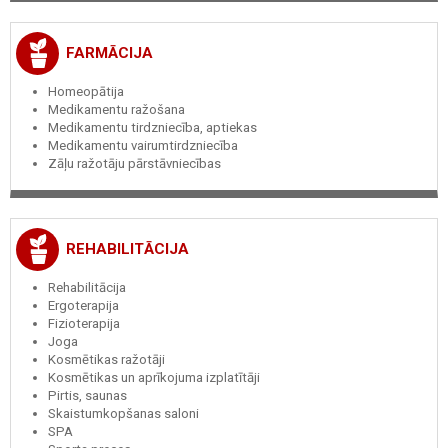
FARMĀCIJA
Homeopātija
Medikamentu ražošana
Medikamentu tirdzniecība, aptiekas
Medikamentu vairumtirdzniecība
Zāļu ražotāju pārstāvniecības
REHABILITĀCIJA
Rehabilitācija
Ergoterapija
Fizioterapija
Joga
Kosmētikas ražotāji
Kosmētikas un aprīkojuma izplatītāji
Pirtis, saunas
Skaistumkopšanas saloni
SPA