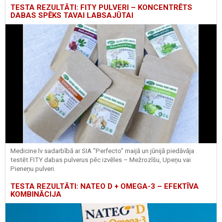
TESTA REZULTĀTI: FITY PULVERI – KONCENTRĒTS
DABAS SPĒKS TAVAI LABSAJŪTAI
Medicine.lv sadarbībā ar SIA "Perfecto" maijā un jūnijā piedāvāja
testēt FITY dabas pulverus pēc izvēles – Mežrozīšu, Upeņu vai
Pieneņu pulveri.
TESTA REZULTĀTI: NATEO D + OMEGA-3 – EFEKTĪVA
KOMBINĀCIJA