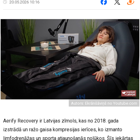
20.05.2026 10:16
Autors: Ekrānšāviņš no Youtube.com
Aerify Recovery ir Latvijas zīmols, kas no 2018. gada
izstrādā un ražo gaisa kompresijas ierīces, ko izmanto
limfodrenāžas un sporta atjaunošanās nolūkos. Šīs iekārtas