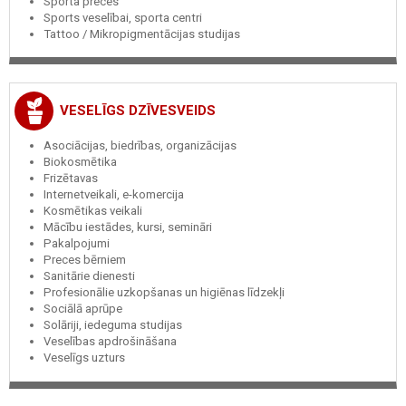
Sporta preces
Sports veselībai, sporta centri
Tattoo / Mikropigmentācijas studijas
VESELĪGS DZĪVESVEIDS
Asociācijas, biedrības, organizācijas
Biokosmētika
Frizētavas
Internetveikali, e-komercija
Kosmētikas veikali
Mācību iestādes, kursi, semināri
Pakalpojumi
Preces bērniem
Sanitārie dienesti
Profesionālie uzkopšanas un higiēnas līdzekļi
Sociālā aprūpe
Solāriji, iedeguma studijas
Veselības apdrošināšana
Veselīgs uzturs