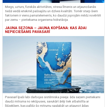
Miegs, uzturs, fiziskās aktivitātes, stresa līmenis un atjaunošanās
tiešā veidā ietekmē pašsajūtu un dzīves kvalitāti. Tomēr starp šiem
faktoriem ir viens pamatelements, ko daudzi joprojām mēdz novērtēt
par zemu – pietiekama organisma hidratācija.
JAUNA SEZONA – JAUNA KOPŠANA: KAS ĀDAI
NEPIECIEŠAMS PAVASARĪ
Pavasarī īpaši labi darbojas sistēmiska pieeja: āda saņem pietiekami
daudz mitruma no iekšpuses, savukārt ārēji tiek atbalstīta ar
līdzekļiem, kas palīdz šo mitrumu saglabāt un atjaunot ādas