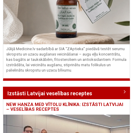
Jūlijā Medicine.lv sadarbībā ar SIA "ZAptieka" piedāvā testēt serumu
skropstu un uzacu augšanas veicināšanai – augu eļļu koncentrātu,
kas bagāts ar taukskābēm, fitosteroliem un antioksidantiem. Formula
izstrādāta, lai veicinātu augšanu, stiprinātu matu folikulus un
palielinātu skropstu un uzacu blīvumu.
Izstāsti Latvijai veselības receptes
NEW HANZA MED VĪTOLU KLĪNIKA: IZSTĀSTI LATVIJAI
– VESELĪBAS RECEPTES