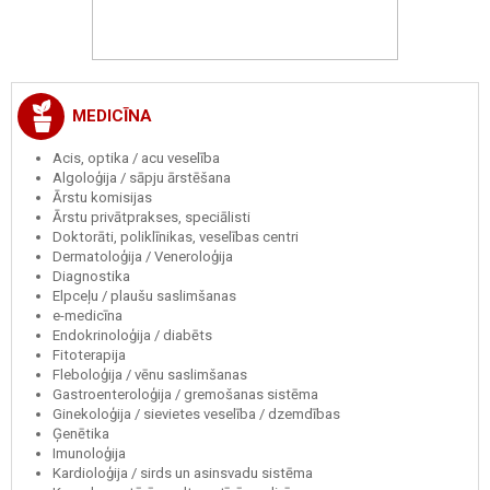
MEDICĪNA
Acis, optika / acu veselība
Algoloģija / sāpju ārstēšana
Ārstu komisijas
Ārstu privātprakses, speciālisti
Doktorāti, poliklīnikas, veselības centri
Dermatoloģija / Veneroloģija
Diagnostika
Elpceļu / plaušu saslimšanas
e-medicīna
Endokrinoloģija / diabēts
Fitoterapija
Fleboloģija / vēnu saslimšanas
Gastroenteroloģija / gremošanas sistēma
Ginekoloģija / sievietes veselība / dzemdības
Ģenētika
Imunoloģija
Kardioloģija / sirds un asinsvadu sistēma