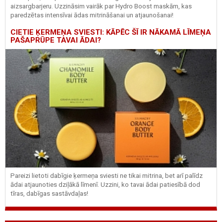
aizsargbarjeru.
Uzzināsim vairāk par
Hydro
Boost
maskām, kas
paredzētas intensīvai ādas mitrināšanai un atjaunošanai!
CIETIE ĶERMEŅA SVIESTI: KĀPĒC ŠĪ IR NĀKAMĀ LĪMEŅA
PAŠAPRŪPE TAVAI ĀDAI?
Pareizi lietoti dabīgie ķermeņa sviesti ne tikai mitrina, bet arī palīdz
ādai atjaunoties dziļākā līmenī. Uzzini, ko tavai ādai patiesībā dod
tīras, dabīgas sastāvdaļas!