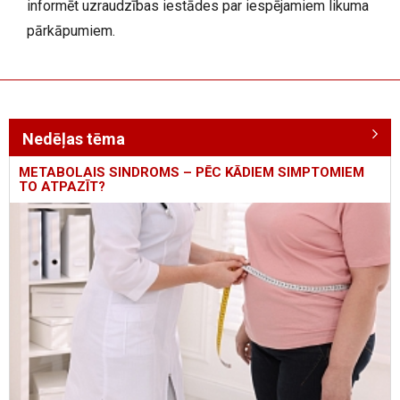
informēt uzraudzības iestādes par iespējamiem likuma
pārkāpumiem.
Nedēļas tēma
METABOLAIS SINDROMS – PĒC KĀDIEM SIMPTOMIEM
TO ATPAZĪT?