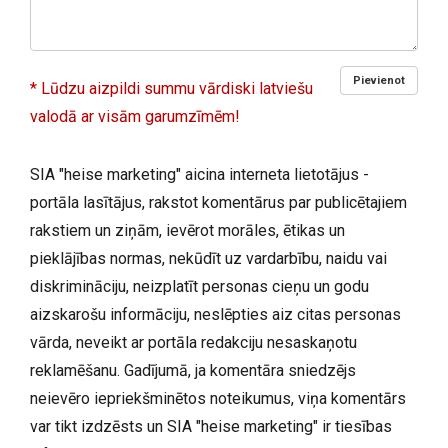
Pievienot
* Lūdzu aizpildi summu vārdiski latviešu
valodā ar visām garumzīmēm!
SIA "heise marketing" aicina interneta lietotājus -
portāla lasītājus, rakstot komentārus par publicētajiem
rakstiem un ziņām, ievērot morāles, ētikas un
pieklājības normas, nekūdīt uz vardarbību, naidu vai
diskrimināciju, neizplatīt personas cieņu un godu
aizskarošu informāciju, neslēpties aiz citas personas
vārda, neveikt ar portāla redakciju nesaskaņotu
reklamēšanu. Gadījumā, ja komentāra sniedzējs
neievēro iepriekšminētos noteikumus, viņa komentārs
var tikt izdzēsts un SIA "heise marketing" ir tiesības