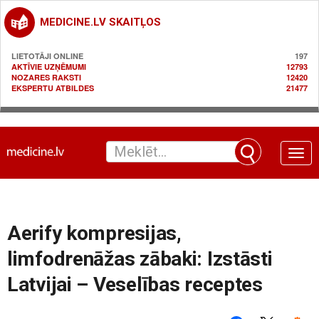
MEDICINE.LV SKAITĻOS
LIETOTĀJI ONLINE
197
AKTĪVIE UZŅĒMUMI
12793
NOZARES RAKSTI
12420
EKSPERTU ATBILDES
21477
Toggle
naviga
Aerify kompresijas,
limfodrenāžas zābaki: Izstāsti
Latvijai – Veselības receptes