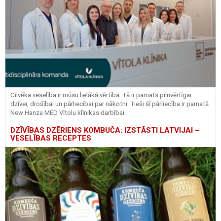
Cilvēka veselība ir mūsu lielākā vērtība. Tā ir pamats pilnvērtīgai
dzīvei, drošībai un pārliecībai par nākotni. Tieši šī pārliecība ir pamatā
New Hanza MED Vītolu klīnikas darbībai.
DZĪVĪBAS DZĒRIENS KOMBUČA: IZSTĀSTI LATVIJAI –
VESELĪBAS RECEPTES