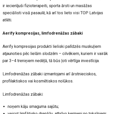
ir iecienījuši fizioterapeiti, sporta ārsti un masāžas
speciālisti visā pasaulē, kā arī tos lieto visi TOP Latvijas
atlēti.
Aerify kompresijas, limfodrenāžas zābaki
Aerify kompresijas produkti lieliski palīdzēs muskuļiem
atjaunoties pēc lielām slodzēm – cilvēkiem, kuriem ir vairāk
par 3–4 treniņiem nedēļā, tā būs ļoti vērtīga investīcija.
Limfodrenāžas zābaki izmantojami arī ārstnieciskos,
profilaktiskos vai kosmētiskos nolūkos.
Limfodrenāžas zābaki:
noņem kāju smaguma sajūtu;
veicot limfātisko drenāžu, atbrīvo ķermeni no toksīniem;