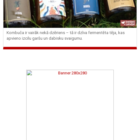
Kombuča ir vairāk nekā dzēriens – tā ir dzīva fermentēta tēja, kas
apvieno izcilu garšu un dabisku svaigumu.