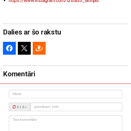
https://www.instagram.com/izst
asti_latvijai/
Dalies ar šo rakstu
Komentāri
Vārds
Drošības
2 + 5
=
kods:
Tavs
komentārs: