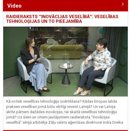
Video
RAIDIERAKSTS ''INOVĀCIJAS VESELĪBĀ'': VESELĪBAS
TEHNOLOĢIJAS UN TO PIEEJAMĪBA
Kā notiek veselības tehnoloģiju izvērtēšana? Kādas Eiropas labās
prakses veselības jomā būtu vērtīgi ieviest Latvijā? Un vai Latvija
aktīvi pārņem dažādas inovācijas, tai skaitā veselības tehnoloģiju
jomā? Uz šiem un citiem jautājumiem raidieraksta "Inovācijas
veselībā" sērijā atbildēja Zāļu valsts aģentūras direktorei Indra Dreika.