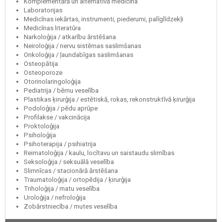
Komplementārā un alternatīvā medicīna
Laboratorijas
Medicīnas iekārtas, instrumenti, piederumi, palīglīdzekļi
Medicīnas literatūra
Narkoloģija / atkarību ārstēšana
Neiroloģija / nervu sistēmas saslimšanas
Onkoloģija / ļaundabīgas saslimšanas
Osteopātija
Osteoporoze
Otorinolaringoloģija
Pediatrija / bērnu veselība
Plastikas ķirurģija / estētiskā, rokas, rekonstruktīvā ķirurģija
Podoloģija / pēdu aprūpe
Profilakse / vakcinācija
Proktoloģija
Psiholoģija
Psihoterapija / psihiatrija
Reimatoloģija / kaulu, locītavu un saistaudu slimības
Seksoloģija / seksuālā veselība
Slimnīcas / stacionārā ārstēšana
Traumatoloģija / ortopēdija / ķirurģija
Triholoģija / matu veselība
Uroloģija / nefroloģija
Zobārstniecība / mutes veselība