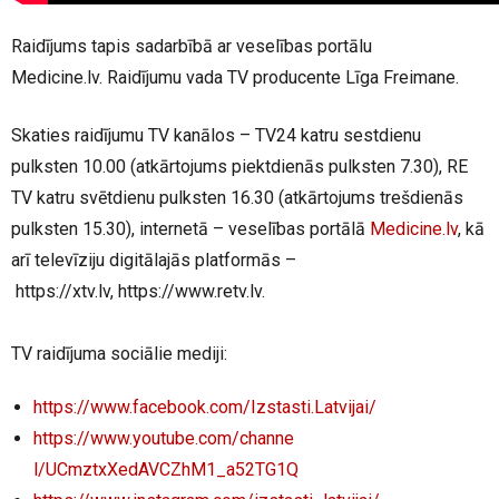
Raidījums tapis sadarbībā ar veselības portālu
Medicine.lv. Raidījumu vada TV producente Līga Freimane.
Skaties raidījumu TV kanālos – TV24 katru sestdienu
pulksten 10.00 (atkārtojums piektdienās pulksten 7.30), RE
TV katru svētdienu pulksten 16.30 (atkārtojums trešdienās
pulksten 15.30), internetā – veselības portālā
Medicine.lv
, kā
arī televīziju digitālajās platformās –
https://xtv.lv, https://www.retv.lv.
TV raidījuma sociālie mediji:
https://www.facebook.com/Izsta
sti.Latvijai/
https://www.youtube.com/channe
l/UCmztxXedAVCZhM1_a52TG1Q