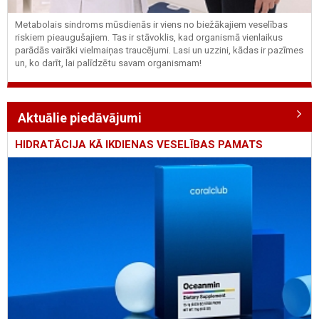
Metabolais sindroms mūsdienās ir viens no biežākajiem veselības
riskiem pieaugušajiem. Tas ir stāvoklis, kad organismā vienlaikus
parādās vairāki vielmaiņas traucējumi. Lasi un uzzini, kādas ir pazīmes
un, ko darīt, lai palīdzētu savam organismam!
Aktuālie piedāvājumi
HIDRATĀCIJA KĀ IKDIENAS VESELĪBAS PAMATS