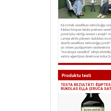
Kā notiek veselības tehnoloģiju iz
Kādas Eiropas labās prakses vesel
jomā būtu vērtīgi ieviest Latvijā? U
Latvija aktīvi pārņem dažādas inovā
skaitā veselības tehnoloģiju jomā
un citiem jautājumiem raidieraksta
"Inovācijas veselībā" sērijā atbildē
valsts aģentūras direktorei Indra Dr
Produktu testi
TESTA REZULTĀTI: ĒĢIPTES
RUKOLAS EĻĻA (ERUCA SAT