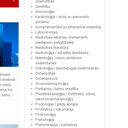
dzemdības
Ģenētika
Imunoloģija
Kardioloģija / sirds un asinsvadu
sistēma
Komplementārā un alternatīvā medicīna
Laboratorijas
Medicīnas iekārtas, instrumenti,
piederumi, palīglīdzekļi
Medicīnas literatūra
Narkoloģija / atkarību ārstēšana
Neiroloģija / nervu sistēmas
saslimšanas
Onkoloģija / ļaundabīgas saslimšanas
Osteopātija
 stresa
Osteoporoze
ā ietekmē
Otorinolaringoloģija
r starp
Pediatrija / bērnu veselība
ents, ko
Plastikas ķirurģija / estētiskā, rokas,
r zemu –
rekonstruktīvā ķirurģija
Podoloģija / pēdu aprūpe
Profilakse / vakcinācija
Proktoloģija
Psiholoģija
Psihoterapija / psihiatrija