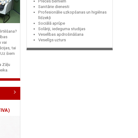
Preces bērniem
Sanitārie dienesti
Profesionālie uzkopšanas un higiēnas
līdzekļi
Sociālā aprūpe
Solāriji, iedeguma studijas
vērtēšana?
Veselības apdrošināšana
ības
Veselīgs uzturs
n vai
cijas, tai
? Uz šiem
ja Zāļu
eika.
IVA)