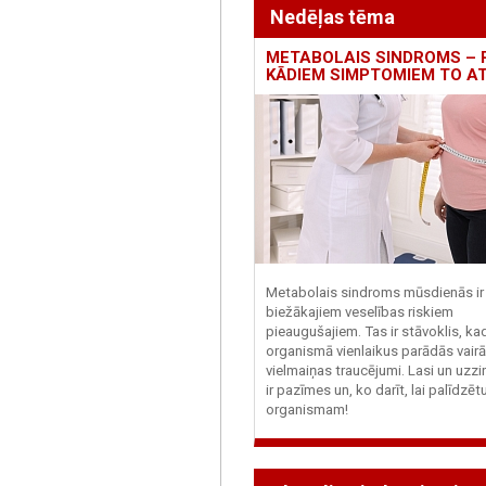
Nedēļas tēma
METABOLAIS SINDROMS – 
KĀDIEM SIMPTOMIEM TO A
Metabolais sindroms mūsdienās ir 
biežākajiem veselības riskiem
pieaugušajiem. Tas ir stāvoklis, ka
organismā vienlaikus parādās vairā
vielmaiņas traucējumi. Lasi un uzzi
ir pazīmes un, ko darīt, lai palīdzē
organismam!