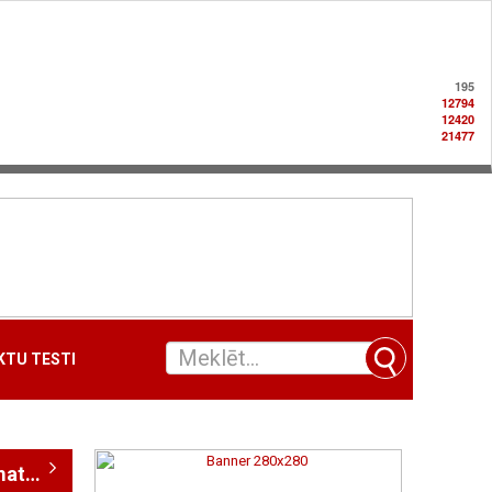
195
12794
12420
21477
TU TESTI
Uzņēmumi nozarē "Dermatoloģija, veneroloģija / ādas veselība"