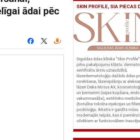
SKIN PROFILE, SIA PIECAS 
līgai ādai pēc
Siguldas ādas klīnika "Skin Profile
pilnu pakalpojumu klāstu: dermato
sertificētu ārstu uzraudzībā,
lāzerdermatoloģiju dažādu ādas p
novēršanai, lāzerepilāciju ar aleksa
lāzeri Deka Motus AX, kosmetoloģi
un ķermenim (sejas kopšana, endo
vakummasāža), estētisko medicīn
(botulīna toksīna injekcijas un filler
podoloģiju. Ikkatrs ir gaidīts mūsu
modernajās telpās, kas ir piemērot
cilvēkiem ar funkcionāliem traucēj