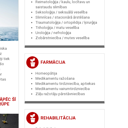
Reimatoloģija / kaulu, locītavu un
saistaudu slimības
Seksoloģija / seksuālā veselība
Slimnīcas / stacionārā ārstēšana
Traumatoloģija / ortopēdija / ķirurģija
Triholoģija / matu veselība
Uroloģija / nefroloģija
Zobārstniecība / mutes veselība
miska
z
i tiek
FARMĀCIJA
 šo
s
Homeopātija
r
Medikamentu ražošana
ētas
Medikamentu tirdzniecība, aptiekas
Medikamentu vairumtirdzniecība
Zāļu ražotāju pārstāvniecības
ĀPĒC ŠĪ
RŪPE
REHABILITĀCIJA