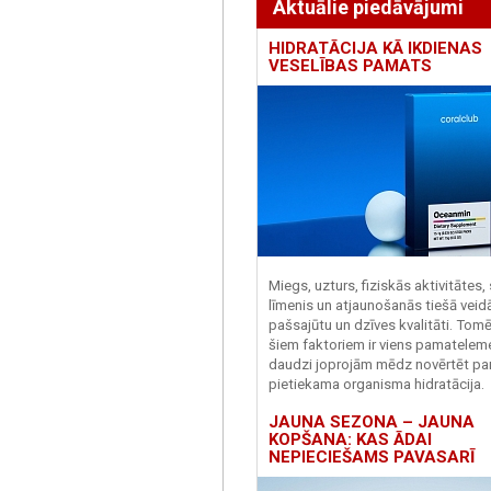
Aktuālie piedāvājumi
HIDRATĀCIJA KĀ IKDIENAS
VESELĪBAS PAMATS
Miegs, uzturs, fiziskās aktivitātes,
līmenis un atjaunošanās tiešā veid
pašsajūtu un dzīves kvalitāti. Tomē
šiem faktoriem ir viens pamatelem
daudzi joprojām mēdz novērtēt pa
pietiekama organisma hidratācija.
JAUNA SEZONA – JAUNA
KOPŠANA: KAS ĀDAI
NEPIECIEŠAMS PAVASARĪ