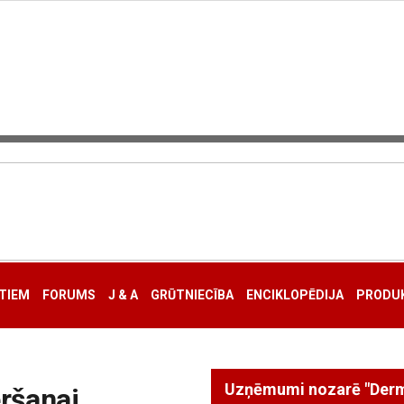
TIEM
FORUMS
J & A
GRŪTNIECĪBA
ENCIKLOPĒDIJA
PRODUK
ršanai,