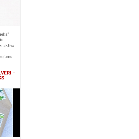
ieka"
tu
ki aktīva
enojumu
LVERI –
KS