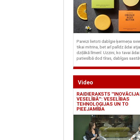
Pareizi lietoti dabīgie ķermeņa svie
tikai mitrina, bet arī palīdz ādai at
dziļākā līmenī. Uzzini, ko tavai ādai
patiesībā dod tīras, dabīgas sastā
Video
RAIDIERAKSTS ''INOVĀCIJA
VESELĪBĀ'': VESELĪBAS
TEHNOLOĢIJAS UN TO
PIEEJAMĪBA