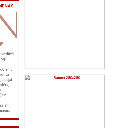
DIENAS
" piedāvā
loģiju
roblēmu
ndrīta
ju sejai
sfēra,
u
i) un
as arī
umiem.