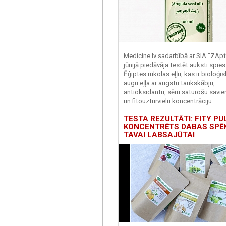
Medicine.lv sadarbībā ar SIA "ZApt
jūnijā piedāvāja testēt auksti spies
Ēģiptes rukolas eļļu, kas ir bioloģis
augu eļļa ar augstu taukskābju,
antioksidantu, sēru saturošu savi
un fitouzturvielu koncentrāciju.
TESTA REZULTĀTI: FITY PU
KONCENTRĒTS DABAS SPĒ
TAVAI LABSAJŪTAI