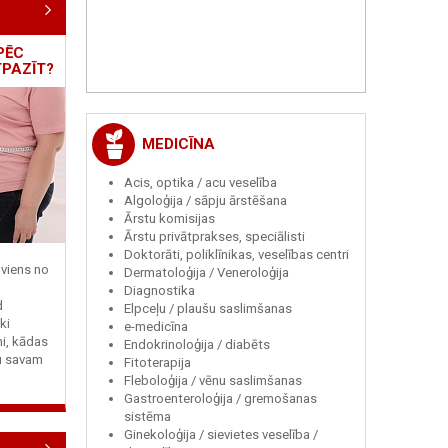
PĒC
TPAZĪT?
MEDICĪNA
Acis, optika / acu veselība
Algoloģija / sāpju ārstēšana
Ārstu komisijas
Ārstu privātprakses, speciālisti
Doktorāti, poliklīnikas, veselības centri
viens no
Dermatoloģija / Veneroloģija
Diagnostika
d
Elpceļu / plaušu saslimšanas
ki
e-medicīna
ni, kādas
Endokrinoloģija / diabēts
tu savam
Fitoterapija
Fleboloģija / vēnu saslimšanas
Gastroenteroloģija / gremošanas
sistēma
Ginekoloģija / sievietes veselība /