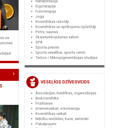
Rehabilitācija
Ergoterapija
Fizioterapija
Joga
Kosmētikas ražotāji
Kosmētikas un aprīkojuma izplatītāji
Pirtis, saunas
Skaistumkopšanas saloni
sti ne
SPA
jaunoties
Sporta preces
Sports veselībai, sporta centri
vdaļas!
Tattoo / Mikropigmentācijas studijas
VESELĪGS DZĪVESVEIDS
S
Asociācijas, biedrības, organizācijas
Biokosmētika
Frizētavas
Internetveikali, e-komercija
Kosmētikas veikali
Mācību iestādes, kursi, semināri
Pakalpojumi