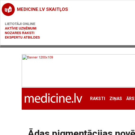
MEDICINE.LV SKAITĻOS
LIETOTĀJI ONLINE
AKTĪVIE UZŅĒMUMI
NOZARES RAKSTI
EKSPERTU ATBILDES
RAKSTI
ZIŅAS
ĀRS
Ādas pigmentācijas novē