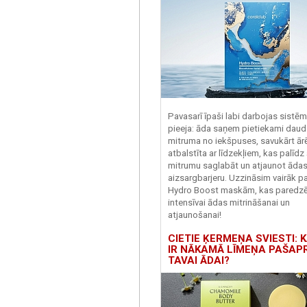
Pavasarī īpaši labi darbojas sistē
pieeja: āda saņem pietiekami daud
mitruma no iekšpuses, savukārt ārēj
atbalstīta ar līdzekļiem, kas palīdz
mitrumu saglabāt un atjaunot āda
aizsargbarjeru.
Uzzināsim vairāk pa
Hydro
Boost
maskām, kas paredz
intensīvai ādas mitrināšanai un
atjaunošanai!
CIETIE ĶERMEŅA SVIESTI: K
IR NĀKAMĀ LĪMEŅA PAŠAP
TAVAI ĀDAI?