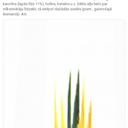
karotīns (lapās līdz 11%), holīns, betaīns u.c. Sēklu eļļu lieto par
mīkstinātāju līdzekli, tā ietilpst dažādās ziedēs (piem., gaistošajā
linimentā). Att.