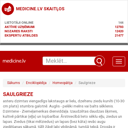
MEDICINE.LV SKAITĻOS
LIETOTĀJI ONLINE
144
AKTĪVIE UZŅĒMUMI
12793
NOZARES RAKSTI
12420
EKSPERTU ATBILDES
21477
Toggle
naviga
Sākums
Enciklopēdija
Homeopātija
Saulgrieze
SAULGRIEZE
asteru dzimtas viengadīgs lakstaugs ar lielu, dzeltenu ziedu kurvīti (10-30
cm plats) stumbra galotnē. Auglis - pelēki melns vai balts sēklenis.
Dzimtene - Ziemeļamerikas dienviddaļa. Izaudzētas daudzas šķirnes,
kultivē pārtikai (eļļa) un lopbarībai. Ārstniecībā lieto sēklu eļļu, ziedus un
lapas. Ziedus (tikai mēlziedus) un lapas (bez kāta) ievāc augu
ziedēšanas sākumā, tūlīt žāvē labi vēdināmā, tumšā telpā. Drogās ir