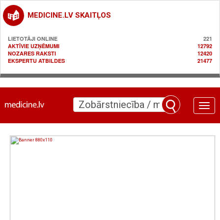
MEDICINE.LV SKAITĻOS
LIETOTĀJI ONLINE
221
AKTĪVIE UZŅĒMUMI
12792
NOZARES RAKSTI
12420
EKSPERTU ATBILDES
21477
Toggle
naviga