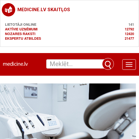
MEDICINE.LV SKAITĻOS
LIETOTĀJI ONLINE
141
AKTĪVIE UZŅĒMUMI
12792
NOZARES RAKSTI
12420
EKSPERTU ATBILDES
21477
Toggle
naviga