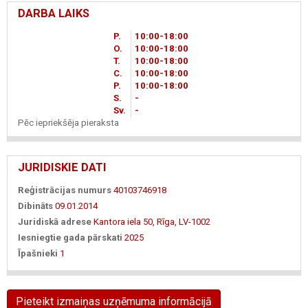
DARBA LAIKS
P.
10
00
-18
00
O.
10
00
-18
00
T.
10
00
-18
00
C.
10
00
-18
00
P.
10
00
-18
00
S.
-
Sv.
-
Pēc iepriekšēja pieraksta
JURIDISKIE DATI
Reģistrācijas numurs
40103746918
Dibināts
09.01.2014
Juridiskā adrese
Kantora iela 50, Rīga, LV-1002
Iesniegtie gada pārskati
2025
Īpašnieki
1
Pieteikt izmaiņas uzņēmuma informācijā