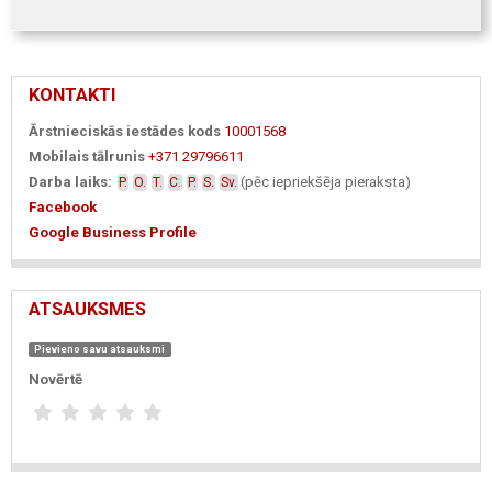
KONTAKTI
Ārstnieciskās iestādes kods
10001568
Mobilais tālrunis
+371 29796611
Darba laiks:
(pēc iepriekšēja pieraksta)
P.
O.
T.
C.
P.
S.
Sv.
Facebook
Google Business Profile
ATSAUKSMES
Pievieno savu atsauksmi
Novērtē