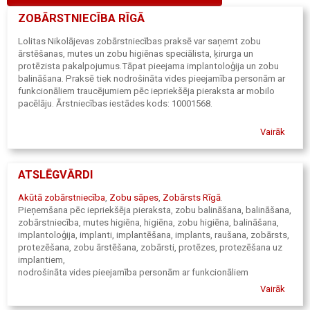
ZOBĀRSTNIECĪBA RĪGĀ
Lolitas Nikolājevas zobārstniecības praksē var saņemt zobu
ārstēšanas, mutes un zobu higiēnas speciālista, ķirurga un
protēzista pakalpojumus.Tāpat pieejama implantoloģija un zobu
balināšana. Praksē tiek nodrošināta vides pieejamība personām ar
funkcionāliem traucējumiem pēc iepriekšēja pieraksta ar mobilo
pacēlāju. Ārstniecības iestādes kods: 10001568.
Vairāk
ATSLĒGVĀRDI
Akūtā zobārstniecība
,
Zobu sāpes
,
Zobārsts Rīgā
.
Pieņemšana pēc iepriekšēja pieraksta, zobu balināšana, balināšana,
zobārstniecība, mutes higiēna, higiēna, zobu higiēna, balināšana,
implantoloģija, implanti, implantēšana, implants, raušana, zobārsts,
protezēšana, zobu ārstēšana, zobārsti, protēzes, protezēšana uz
implantiem,
nodrošināta vides pieejamība personām ar funkcionāliem
traucējumiem,
Vairāk
pēc iepriekšēja pieraksta mobilā pacēlāja pakalpojumi, ātrā
zobārstniecība,