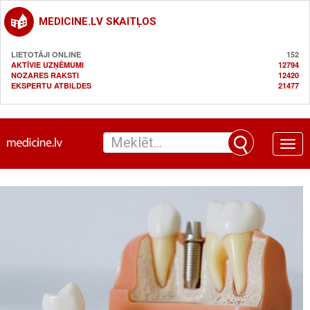
MEDICINE.LV SKAITĻOS
LIETOTĀJI ONLINE
152
AKTĪVIE UZŅĒMUMI
12794
NOZARES RAKSTI
12420
EKSPERTU ATBILDES
21477
Toggle
naviga