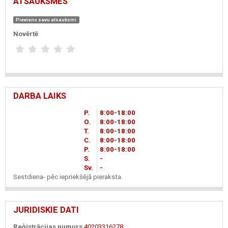
ATSAUKSMES
Pievieno savu atsauksmi
Novērtē
DARBA LAIKS
P.
8
00
-18
00
O.
8
00
-18
00
T.
8
00
-18
00
C.
8
00
-18
00
P.
8
00
-18
00
S.
-
Sv.
-
Sestdiena- pēc iepriekšējā pieraksta.
JURIDISKIE DATI
Reģistrācijas numurs
40203316278