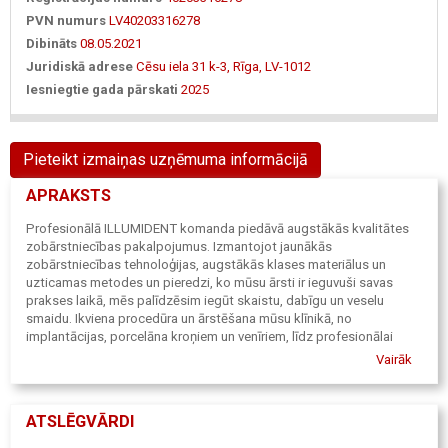
PVN numurs
LV40203316278
Dibināts
08.05.2021
Juridiskā adrese
Cēsu iela 31 k-3, Rīga, LV-1012
Iesniegtie gada pārskati
2025
Pieteikt izmaiņas uzņēmuma informācijā
APRAKSTS
Profesionālā ILLUMIDENT komanda piedāvā augstākās kvalitātes
zobārstniecības pakalpojumus. Izmantojot jaunākās
zobārstniecības tehnoloģijas, augstākās klases materiālus un
uzticamas metodes un pieredzi, ko mūsu ārsti ir ieguvuši savas
prakses laikā, mēs palīdzēsim iegūt skaistu, dabīgu un veselu
smaidu. Ikviena procedūra un ārstēšana mūsu klīnikā, no
implantācijas, porcelāna kroņiem un venīriem, līdz profesionālai
zobu higiēnai un zobu balināšanai ar jaunāko “Prevdent”
Vairāk
balināšanas iekārtu, katrā etapā tiek veikta, ņemot vērā Jūsu
zobārstniecības vajadzības un mērķi.
Mūsu klīnika ir koncentrēta uz Jūsu komfortu un ērtībām, kas Jūsu
ATSLĒGVĀRDI
vizīti padarīs maksimāli patīkamu. ILLUMIDENT piedāvā komplekso