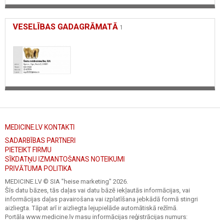
zobārsts darba laiks Ogre, zobārstniecība darba laiks Ogre,
zobārsts Priežu ielā,
VESELĪBAS GADAGRĀMATĀ
visa veida zobu ārstēšana, ķirurģija, restaurācija, higiēna,
1
ortodontija, zobu regulēšana, sakodiena, labošana, bērniem un
pusaudžiem,
līdz 18 gadu vecumam bezmaksas ārstēšana, terapeitiskā
stomatoloģija,
estētiskā stomatoloģija, ortopēdija, endodontija, profesionālā
zobu higiēna,
zobu balināšana, ķirurģiskā stomatoloģija, zobārstniecība un mutes
higiēna,
zobu sakņu kanālu ārstēšana, sakodiena labošana, higiēnista
pakalpojumi,
dažāda līmeņa zobu ķirurģija, augsti kvalificēti speciālisti,
MEDICINE.LV KONTAKTI
paradontoloģija, sedatīvā ārstēšana, profilakse, diagnostika,
SADARBĪBAS PARTNERI
kariesa kontrole, kosmētiskā zobārstniecība, smaganu ārstēšana,
PIETEIKT FIRMU
zobu klīnika, balti zobi, zobu restaurācija, implanti, zobu breketes,
zobu kapes, zobārstniecība bērniem, keramiskās breketes,
SĪKDATŅU IZMANTOŠANAS NOTEIKUMI
ortodonts.
PRIVĀTUMA POLITIKA
MEDICINE.LV © SIA "heise marketing"
2026.
Šīs datu bāzes, tās daļas vai datu bāzē iekļautās informācijas, vai
informācijas daļas pavairošana vai izplatīšana jebkādā formā stingri
aizliegta. Tāpat arī ir aizliegta lejupielāde automātiskā režīmā.
Portāla www.medicine.lv masu informācijas reģistrācijas numurs: