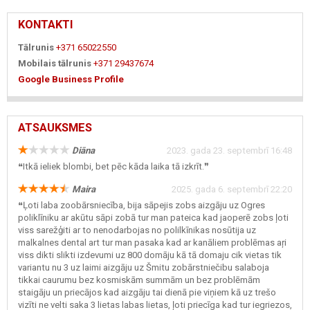
KONTAKTI
Tālrunis
+371 65022550
Mobilais tālrunis
+371 29437674
Google Business Profile
ATSAUKSMES
Diāna
2023. gada 23. septembrī 16:48
❝Itkā ieliek blombi, bet pēc kāda laika tā izkrīt.❞
Maira
2025. gada 6. septembrī 22:20
❝Ļoti laba zoobārsniecība, bija sāpejis zobs aizgāju uz Ogres
poliklīniku ar akūtu sāpi zobā tur man pateica kad jaoperē zobs ļoti
viss sarežģiti ar to nenodarbojas no polilkīnikas nosūtija uz
malkalnes dental art tur man pasaka kad ar kanāliem problēmas aŗi
viss dikti slikti izdevumi uz 800 domāju kā tā domaju cik vietas tik
variantu nu 3 uz laimi aizgāju uz Šmitu zobārstniečibu salaboja
tikkai caurumu bez kosmiskām summām un bez problēmām
staigāju un priecājos kad aizgāju tai dienā pie viņiem kā uz trešo
vizīti ne velti saka 3 lietas labas lietas, ļoti priecīga kad tur iegriezos,