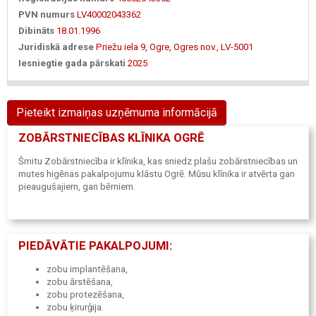
PVN numurs
LV40002043362
Dibināts
18.01.1996
Juridiskā adrese
Priežu iela 9, Ogre, Ogres nov., LV-5001
Iesniegtie gada pārskati
2025
Pieteikt izmaiņas uzņēmuma informācijā
ZOBĀRSTNIECĪBAS KLĪNIKA OGRĒ
Šmitu Zobārstniecība ir klīnika, kas sniedz plašu zobārstniecības un
mutes higēnas pakalpojumu klāstu Ogrē. Mūsu klīnika ir atvērta gan
pieaugušajiem, gan bērniem.
PIEDĀVĀTIE PAKALPOJUMI:
zobu implantēšana,
zobu ārstēšana,
zobu protezēšana,
zobu ķirurģija.