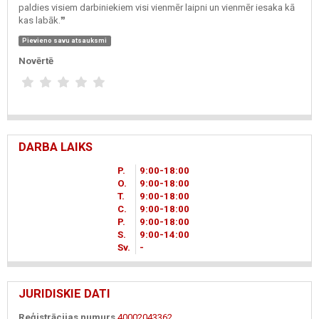
paldies visiem darbiniekiem visi vienmēr laipni un vienmēr iesaka kā
kas labāk.❞
Pievieno savu atsauksmi
Novērtē
DARBA LAIKS
P.
9
00
-18
00
O.
9
00
-18
00
T.
9
00
-18
00
C.
9
00
-18
00
P.
9
00
-18
00
S.
9
00
-14
00
Sv.
-
JURIDISKIE DATI
Reģistrācijas numurs
40002043362