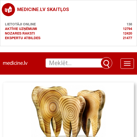
MEDICINE.LV SKAITĻOS
LIETOTĀJI ONLINE
138
AKTĪVIE UZŅĒMUMI
12794
NOZARES RAKSTI
12420
EKSPERTU ATBILDES
21477
Toggle
naviga