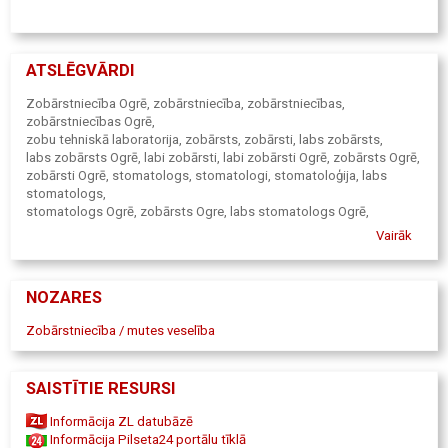
ATSLĒGVĀRDI
Zobārstniecība Ogrē, zobārstniecība, zobārstniecības,
zobārstniecības Ogrē,
zobu tehniskā laboratorija, zobārsts, zobārsti, labs zobārsts,
labs zobārsts Ogrē, labi zobārsti, labi zobārsti Ogrē, zobārsts Ogrē,
zobārsti Ogrē, stomatologs, stomatologi, stomatoloģija, labs
stomatologs,
stomatologs Ogrē, zobārsts Ogre, labs stomatologs Ogrē,
stomatologi Ogrē,
Vairāk
implantēšana, zobu implanti, zobu implantācija Ogre, zobu
implantēšana,
zobu implantēšana Ogrē, zoba implants, zobu implantācija, zobu
NOZARES
implants,
zobu implants Ogrē, zobu ārstēšana, zobu labošana, zobu
Zobārstniecība / mutes veselība
labošana Ogrē,
zobu plombēšana, mutes higiēna, higiēnists, labs higiēnists,
higiēnists Ogrē, labs higiēnists Ogrē, bērnu zobārstniecība,
SAISTĪTIE RESURSI
bērnu zobārsts, zobārsts bērniem, zobārsts bērniem Ogrē, bērnu
zobārsts Ogrē,
Informācija ZL datubāzē
protēzes, protezēšana, protēžu izgatavošana, protēžu labošana,
Informācija Pilseta24 portālu tīklā
protezēšana uz implantiem, zobu protēzes, zobu protezēšana,