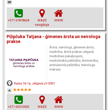
+371 67878628
WAZE
WWW
navigācija
Piļipčuka Tatjana - ģimenes ārsta un neirologa
prakse
Ārsts, neirologs, ģimenes ārsts,
medicīna, ārsta prakse Jelgavā,
medicīnas pakalpojumi,
medicīniskā palīdzība, ārstniecība,
ambulatorā palīdzība. Neirologs
maksas
Raiņa 16-1a, Jelgava LV-3001
+371 63010503
WAZE
WWW