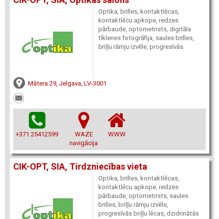
Optika, brilles, kontaktlēcas,
kontaktlēcu apkope, redzes
pārbaude, optometrists, digitāla
tīklenes fotogrāfija, saules brilles,
briļļu rāmju izvēle, progresīvās
Mātera 29, Jelgava, LV-3001
+371 25412599
WAZE
WWW
navigācija
CIK-OPT, SIA, Tirdzniecības vieta
Optika, brilles, kontaktlēcas,
kontaktlēcu apkope, redzes
pārbaude, optometrists, saules
brilles, briļļu rāmju izvēle,
progresīvās briļļu lēcas, dzidrinātās