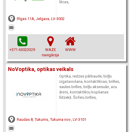
lēcas,
Rīgas 11A, Jelgava, LV-3002
+371 63023329
WAZE
WWW
navigācija
NoVoptika, optikas veikals
Optika, redzes pārbaude, briļļu
izgatavošana, kontaktlēcas, brilles,
saules brilles, briļļu aksesuāri, acu
ārsts, kontaktlēcu kopšanas
līdzekļi. Šoferu brilles,
Raudas 8, Tukums, Tukuma nov., LV-3101