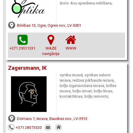
ārsts. Acu spiediena mērīšana,
Brīvības 13, Ogre, Ogres nov., LV-5001
+371 29511331
WAZE
WWW
navigācija
Zagersmann, IK
optika Iecavā, optikas salons
Iecava, redzes pārbaude Iecava,
briļļu izgatavošana Iecava, brilles
Iecava, briļļu ietvari, briļļu lēcas,
kontaktlēcas, briļļu remonts,
Dzirnavu 1, Iecava, Bauskas nov., LV-3913
+371 28373320