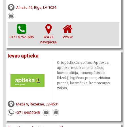
Ainažu 49, Rīga, LV-1024
+371 67521685
WAZE
WWW
navigācija
Ievas aptieka
Ortopēdiskās zolītes, Aptiekas,
aptieka, medikamenti, zāles,
homeopātija, homeopātiskie
līdzekļi, higiēnas preces, zīdaiņu
preces, kosmētika, kompresijas
zeķes,
Meža 9, Rēzekne, LV-4601
+371 64622048