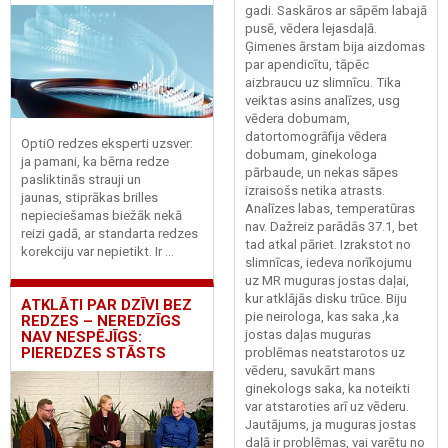
gadi. Saskāros ar sāpēm labajā
pusē, vēdera lejasdaļā.
Ģimenes ārstam bija aizdomas
par apendicītu, tāpēc
aizbraucu uz slimnīcu. Tika
veiktas asins analīzes, usg
vēdera dobumam,
datortomogrāfija vēdera
OptiO redzes eksperti uzsver:
dobumam, ginekologa
ja pamani, ka bērna redze
pārbaude, un nekas sāpes
pasliktinās strauji un
izraisošs netika atrasts.
jaunas, stiprākas brilles
Analīzes labas, temperatūras
nepieciešamas biežāk nekā
nav. Dažreiz parādās 37.1, bet
reizi gadā, ar standarta redzes
tad atkal pāriet. Izrakstot no
korekciju var nepietikt. Ir ...
slimnīcas, iedeva norīkojumu
uz MR muguras jostas daļai,
kur atklājās disku trūce. Biju
ATKLĀTI PAR DZĪVI BEZ
pie neirologa, kas saka ,ka
REDZES – NEREDZĪGS
jostas daļas muguras
NAV NESPĒJĪGS:
PIEREDZES STĀSTS
problēmas neatstarotos uz
vēderu, savukārt mans
ginekologs saka, ka noteikti
var atstaroties arī uz vēderu.
Jautājums, ja muguras jostas
daļā ir problēmas, vai varētu no