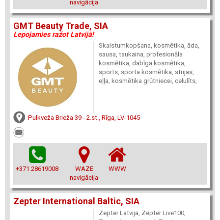
navigācija
GMT Beauty Trade, SIA
Lepojamies ražot Latvijā!
Skaistumkopšana, kosmētika, āda,
sausa, taukaina, profesionāla
kosmētika, dabīga kosmētika,
sports, sporta kosmētika, strijas,
eļļa, kosmētika grūtniecei, celulīts,
Pulkveža Brieža 39 - 2.st., Rīga, LV-1045
+371 28619008
WAZE
WWW
navigācija
Zepter International Baltic, SIA
Zepter Latvija, Zepter Live100,