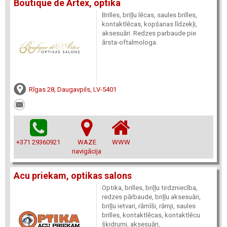
Boutique de Artex, optika
Brilles, briļļu lēcas, saules brilles,
kontaktlēcas, kopšanas līdzekļi,
aksesuāri. Redzes parbaude pie
ārsta-oftalmologa.
Rīgas 28, Daugavpils, LV-5401
+371 29360921
WAZE
WWW
navigācija
Acu priekam, optikas salons
Optika, brilles, briļļu tirdzniecība,
redzes pārbaude, briļļu aksesuāri,
briļļu ietvari, rāmīši, rāmji, saules
brilles, kontaktlēcas, kontaktlēcu
šķidrumi, aksesuāri,