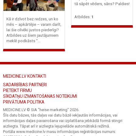
tā sāpēt vēders, sāns? Paldies!
Atbildes:
1
Kā ir dzīvot bez redzes, un ko
mēs – apkārtējie – varam darīt,
lai šie cilvēki justos piederīgi?
Atbildes uz šiem jautājumiem
meklē podkāsts “...
MEDICINE.LV KONTAKTI
SADARBĪBAS PARTNERI
PIETEIKT FIRMU
SĪKDATŅU IZMANTOŠANAS NOTEIKUMI
PRIVĀTUMA POLITIKA
MEDICINE.LV © SIA "heise marketing"
2026.
Šīs datu bāzes, tās daļas vai datu bāzē iekļautās informācijas, vai
informācijas daļas pavairošana vai izplatīšana jebkādā formā stingri
aizliegta. Tāpat arī ir aizliegta lejupielāde automātiskā režīmā.
Portāla www.medicine.lv masu informācijas reģistrācijas numurs: