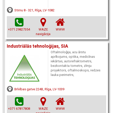
Stirnu 8 - 321, Rīga, LV-1082
+371 29827354
WAZE
WWW
navigācija
Industriālās tehnoloģijas, SIA
Oftalmoloģija, acu ārstu
aprīkojums, optika, medicīnas
iekārtas, autorefraktometrs,
bezkontakta tometrs, zīmju
projektors, oftalmoskops, redzes
lauka perimetrs,
Brīvības gatve 224B, Rīga, LV-1039
+371 67817808
WAZE
WWW