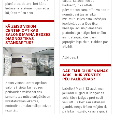
sajūta, ka acis "lec pa
planšetes, datora, bet kā to
kadriem", it kā attēls
lietošana ietekmē mūsu redzi,
pārvietotos saraustīti. Vai tas ir
kā jūtas mūsu acis ...
normāli, vai tas ar laiku
izzustu? Brilles esmu nēsājusi
iepriekš, bet ar lēcu tikai
KĀ ZEISS VISION
kreisajai acij un pierašanas
CENTER OPTIKAS
periods bija neilgs, bet ar šīm
SALONS MAINA REDZES
es nostaigāju dienu un
DIAGNOSTIKAS
joprojām bija slikti. Paldies par
STANDARTUS?
atbildi!
Atbildes:
1
GADIEM ILGI ŪDEŅAINAS
ACIS - KUR VĒRSTIES
PĒC PALĪDZĪBAS?
Zeiss Vision Center optikas
salons ir vieta, kur redzes
Labdien! Man ir 32 gadi, man
pārbaudes veikšanai tiek
jau kādi 10 gadi ir ūdeņainas
izmantotas mūsdienīgākās un
acis, tās ir jutīgas pret sauli,
kvalitatīvākās iekārtas,
vēju utt. Es bez saulesbrillēm
nodrošinot maksimāli precīzus
gandrīz neeju ārā no mājām. Ik
rezultā...
pa laikam uznāk, ka acis grauž.