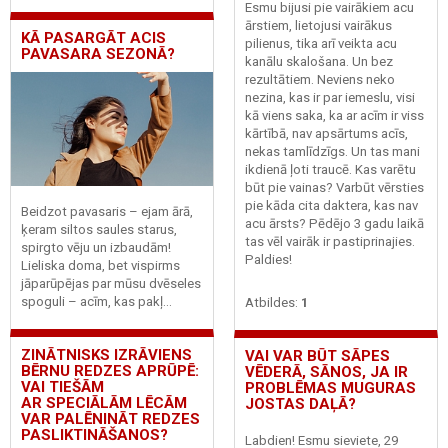
Esmu bijusi pie vairākiem acu
ārstiem, lietojusi vairākus
KĀ PASARGĀT ACIS
pilienus, tika arī veikta acu
PAVASARA SEZONĀ?
kanālu skalošana. Un bez
rezultātiem. Neviens neko
nezina, kas ir par iemeslu, visi
kā viens saka, ka ar acīm ir viss
kārtībā, nav apsārtums acīs,
nekas tamlīdzīgs. Un tas mani
ikdienā ļoti traucē. Kas varētu
būt pie vainas? Varbūt vērsties
pie kāda cita daktera, kas nav
Beidzot pavasaris – ejam ārā,
acu ārsts? Pēdējo 3 gadu laikā
ķeram siltos saules starus,
tas vēl vairāk ir pastiprinajies.
spirgto vēju un izbaudām!
Paldies!
Lieliska doma, bet vispirms
jāparūpējas par mūsu dvēseles
spoguli – acīm, kas pakļ...
Atbildes:
1
ZINĀTNISKS IZRĀVIENS
VAI VAR BŪT SĀPES
BĒRNU REDZES APRŪPĒ:
VĒDERĀ, SĀNOS, JA IR
VAI TIEŠĀM
PROBLĒMAS MUGURAS
AR SPECIĀLĀM LĒCĀM
JOSTAS DAĻĀ?
VAR PALĒNINĀT REDZES
PASLIKTINĀŠANOS?
Labdien! Esmu sieviete, 29