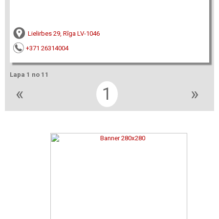
Lielirbes 29, Rīga LV-1046
+371 26314004
Lapa 1 no 11
«
1
»