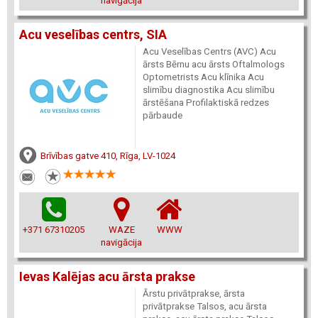
navigācija
Acu veselības centrs, SIA
Acu Veselības Centrs (AVC) Acu
ārsts Bērnu acu ārsts Oftalmologs
Optometrists Acu klīnika Acu
slimību diagnostika Acu slimību
ārstēšana Profilaktiskā redzes
pārbaude
Brīvības gatve 410, Rīga, LV-1024
+371 67310205
WAZE
WWW
navigācija
Ievas Kalējas acu ārsta prakse
Ārstu privātprakse, ārsta
privātprakse Talsos, acu ārsta