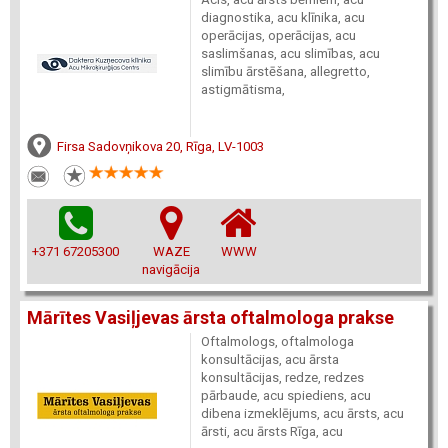
diagnostika, acu klīnika, acu
operācijas, operācijas, acu
saslimšanas, acu slimības, acu
slimību ārstēšana, allegretto,
astigmātisma,
Firsa Sadovņikova 20, Rīga, LV-1003
+371 67205300
WAZE
WWW
navigācija
Mārītes Vasiļjevas ārsta oftalmologa prakse
Oftalmologs, oftalmologa
konsultācijas, acu ārsta
konsultācijas, redze, redzes
pārbaude, acu spiediens, acu
dibena izmeklējums, acu ārsts, acu
ārsti, acu ārsts Rīga, acu