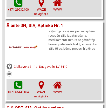
+371 29932100
WAZE
WWW
navigācija
Ālante DN, SIA, Aptieka Nr. 1
Zāļu izgatavošana pēc receptēm,
recepšu zāļu izgatavošana,
medikamenti, uztura bagātinātāji,
homeopātiskie līdzekļi, kosmētika,
zāļu tējas, bērnu preces, higiēnas
Cialkovska 3 - 1b, Daugavpils, LV-5410
+371 65441484
WAZE
WWW
navigācija
CIK-OPT, SIA, Optikas salons