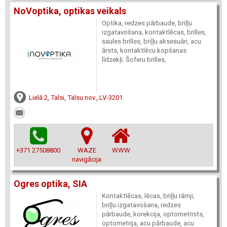
NoVoptika, optikas veikals
Optika, redzes pārbaude, briļļu
izgatavošana, kontaktlēcas, brilles,
saules brilles, briļļu aksesuāri, acu
ārsts, kontaktlēcu kopšanas
līdzekļi. Šoferu brilles,
Lielā 2, Talsi, Talsu nov., LV-3201
+371 27508800
WAZE
WWW
navigācija
Ogres optika, SIA
Kontaktlēcas, lēcas, briļļu rāmji,
briļļu izgatavošana, redzes
pārbaude, korekcija, optometrists,
optometrija, acu pārbaude, acu