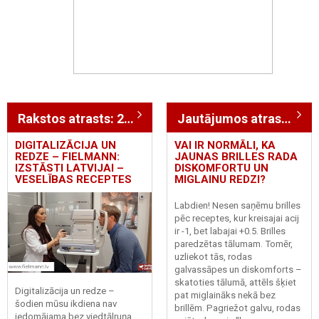
Rakstos atrasts: 299
Jautājumos atrasts: 680
DIGITALIZĀCIJA UN
VAI IR NORMĀLI, KA
REDZE – FIELMANN:
JAUNAS BRILLES RADA
IZSTĀSTI LATVIJAI –
DISKOMFORTU UN
VESELĪBAS RECEPTES
MIGLAINU REDZI?
Labdien! Nesen saņēmu brilles
pēc receptes, kur kreisajai acij
ir -1, bet labajai +0.5. Brilles
paredzētas tālumam. Tomēr,
uzliekot tās, rodas
galvassāpes un diskomforts –
skatoties tālumā, attēls šķiet
Digitalizācija un redze –
pat miglaināks nekā bez
šodien mūsu ikdiena nav
brillēm. Pagriežot galvu, rodas
iedomājama bez viedtālruņa,