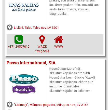
prakse, acu ārsta prakse Talsos,
acu ārsta prakse Talsu novadā, acu
ārsts Talsu novadā, acis, acu
diagnostika,
Lielā 6, Talsi, Talsu nov. LV-3201
+371 29507010
WAZE
WWW
navigācija
Passo International, SIA
Kosmētikas izplatītāji,
skaistumkopšanas produkti.
Kosmētika, kosmētiskie līdzekļi,
skaistumkopšanas iekārtas un
instrumenti, mēbeles
skaistumkopšanas saloniem,
"Lielmaņi", Mārupes pagasts, Mārupes nov., LV-2167