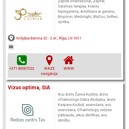
Zepter international, Zepter,
Gaismas terapija, kvantu
hipergaisma, ārstēšana ar gaismu,
Bioptron, Medolight, BluDoc, brilles,
optika,
Krišjāņa Barona 32 - 2.st., Rīga, LV-1011
+371 80007222
WAZE
WWW
navigācija
Vizus optima, SIA
Acu ārsts Žanna Kudiņa, ārsts
oftalmologs Diāna Abduļina, ārsts
Kaspars Kudiņš, asarošana, acu
asarošana, Oftalmologs, redzes
pārbaude, aAcu slimības, acu
slimību