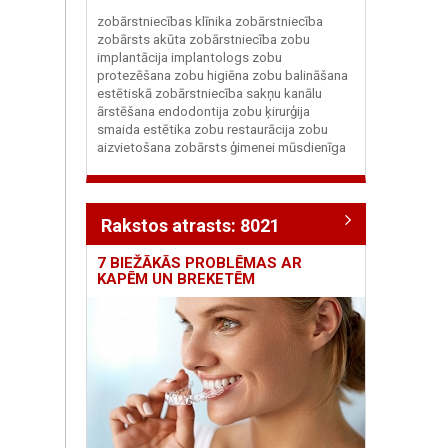
zobārstniecības klīnika zobārstniecība
zobārsts akūta zobārstniecība zobu
implantācija implantologs zobu
protezēšana zobu higiēna zobu balināšana
estētiskā zobārstniecība sakņu kanālu
ārstēšana endodontija zobu ķirurģija
smaida estētika zobu restaurācija zobu
aizvietošana zobārsts ģimenei mūsdienīga
Rakstos atrasts: 8021
7 BIEŽĀKĀS PROBLĒMAS AR
KAPĒM UN BREKETĒM