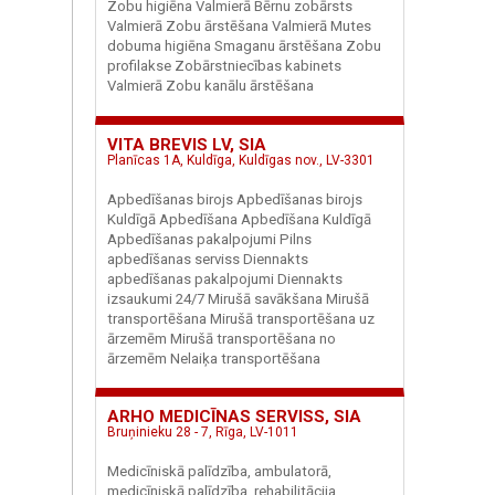
Zobu higiēna Valmierā Bērnu zobārsts
Valmierā Zobu ārstēšana Valmierā Mutes
dobuma higiēna Smaganu ārstēšana Zobu
profilakse Zobārstniecības kabinets
Valmierā Zobu kanālu ārstēšana
VITA BREVIS LV, SIA
Planīcas 1A, Kuldīga, Kuldīgas nov., LV-3301
Apbedīšanas birojs Apbedīšanas birojs
Kuldīgā Apbedīšana Apbedīšana Kuldīgā
Apbedīšanas pakalpojumi Pilns
apbedīšanas serviss Diennakts
apbedīšanas pakalpojumi Diennakts
izsaukumi 24/7 Mirušā savākšana Mirušā
transportēšana Mirušā transportēšana uz
ārzemēm Mirušā transportēšana no
ārzemēm Nelaiķa transportēšana
ARHO MEDICĪNAS SERVISS, SIA
Bruņinieku 28 - 7, Rīga, LV-1011
Medicīniskā palīdzība, ambulatorā,
medicīniskā palīdzība, rehabilitācija.