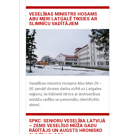
VESELĪBAS MINISTRS HOSAMS
ABU MERI LATGALĒ TIKSIES AR
SLIMNĪCU VADĪTĀJIEM
Veselības ministrs Hosams Abu Meri 29.–
30. janvārī dosies darba vizītē uz Latgales
reģionu, lai klātienē tiktos ar ārstniecības
iestāžu vadību un personālu, identificētu
slimnī...
SPKC: SENIORU VESELĪBA LATVIJĀ
– ZEMS VESELĪGO MŪŽA GADU
RĀDĪTĀJS UN AUGSTS HRONISKO