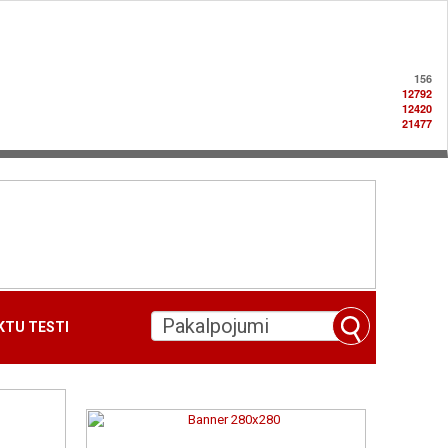
156
12792
12420
21477
TU TESTI