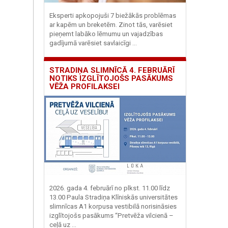
Eksperti apkopojuši 7 biežākās problēmas
ar kapēm un breketēm. Zinot tās, varēsiet
pieņemt labāko lēmumu un vajadzības
gadījumā varēsiet savlaicīgi ...
STRADIŅA SLIMNĪCĀ 4. FEBRUĀRĪ
NOTIKS IZGLĪTOJOŠS PASĀKUMS
VĒŽA PROFILAKSEI
2026. gada 4. februārī no plkst. 11.00 līdz
13.00 Paula Stradiņa Klīniskās universitātes
slimnīcas A1 korpusa vestibilā norisināsies
izglītojošs pasākums “Pretvēža vilcienā –
ceļā uz ...