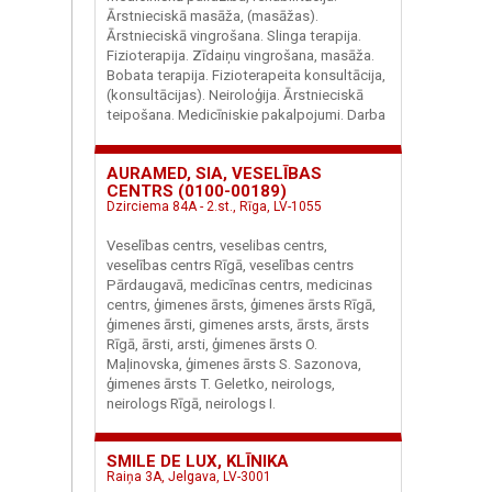
Ārstnieciskā masāža, (masāžas).
Ārstnieciskā vingrošana. Slinga terapija.
Fizioterapija. Zīdaiņu vingrošana, masāža.
Bobata terapija. Fizioterapeita konsultācija,
(konsultācijas). Neiroloģija. Ārstnieciskā
teipošana. Medicīniskie pakalpojumi. Darba
AURAMED, SIA, VESELĪBAS
CENTRS (0100-00189)
Dzirciema 84A - 2.st., Rīga, LV-1055
Veselības centrs, veselibas centrs,
veselības centrs Rīgā, veselības centrs
Pārdaugavā, medicīnas centrs, medicinas
centrs, ģimenes ārsts, ģimenes ārsts Rīgā,
ģimenes ārsti, gimenes arsts, ārsts, ārsts
Rīgā, ārsti, arsti, ģimenes ārsts O.
Maļinovska, ģimenes ārsts S. Sazonova,
ģimenes ārsts T. Geletko, neirologs,
neirologs Rīgā, neirologs I.
SMILE DE LUX, KLĪNIKA
Raiņa 3A, Jelgava, LV-3001