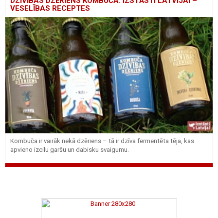
DZĪVĪBAS DZĒRIENS KOMBUČA: IZSTĀSTI LATVIJAI –
VESELĪBAS RECEPTES
Kombuča ir vairāk nekā dzēriens – tā ir dzīva fermentēta tēja, kas
apvieno izcilu garšu un dabisku svaigumu.