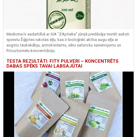
Medicine.lv sadarbībā ar SIA "ZAptieka" jūnijā piedāvāja testēt auksti
spiestu Ēģiptes rukolas eļļu, kas ir bioloģiski aktīva augu eļļa ar
augstu taukskābju, antioksidantu, sēru saturošu savienojumu un
fitouzturvielu koncentrāciju.
TESTA REZULTĀTI: FITY PULVERI – KONCENTRĒTS
DABAS SPĒKS TAVAI LABSAJŪTAI