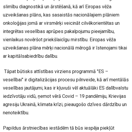
slimību diagnostikā un ārstēšanā, kā arī Eiropas vēža
uzveikšanas plāns, kas sasaistās nacionālajiem plāniem
onkoloģijas jomā ar virsmērķi veicināt cilvēkorientētas un
integrētas veselības aprūpes pakalpojumu pieejamību,
vienlaikus novēršot priekšlaicīgu mirstību. Eiropas vēža
uzveikšanas plāna mērķi nacionālā mērogā ir īstenojami tikai
ar kapitālsabiedrību dalību.
Tāpat būtisks attīstības virziens programmā "ES –
veselībai" ir digitalizācijas procesu pilnveide, kā arī mentālās
veselības jautājumi, kas ir kļuvuši vēl aktuālāki ES dalībvalstu
iedzīvotāju vidū, ņemot vērā Covid – 19 pandēmiju, Krievijas
agresiju Ukrainā, klimata krīzi, pieaugošo dzīves dārdzību un
nenoteiktību.
Papildus ārstniecības iestādēm tā būs iespēja piekļūt