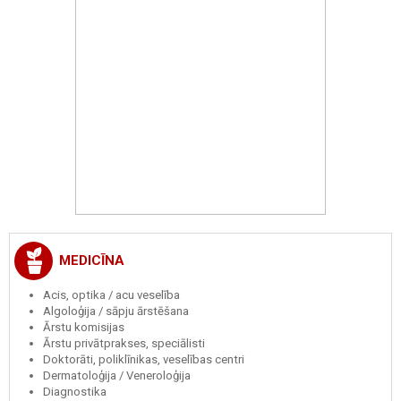
MEDICĪNA
Acis, optika / acu veselība
Algoloģija / sāpju ārstēšana
Ārstu komisijas
Ārstu privātprakses, speciālisti
Doktorāti, poliklīnikas, veselības centri
Dermatoloģija / Veneroloģija
Diagnostika