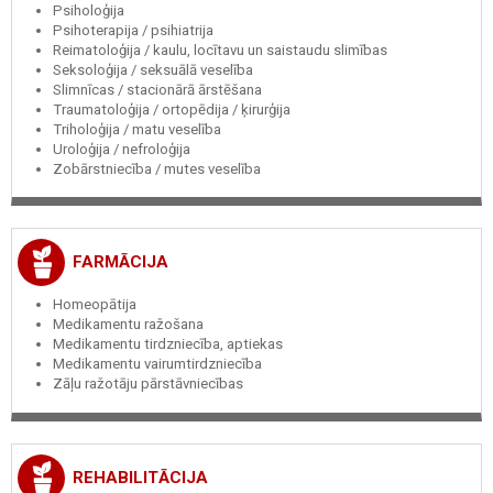
Psiholoģija
Psihoterapija / psihiatrija
Reimatoloģija / kaulu, locītavu un saistaudu slimības
Seksoloģija / seksuālā veselība
Slimnīcas / stacionārā ārstēšana
Traumatoloģija / ortopēdija / ķirurģija
Triholoģija / matu veselība
Uroloģija / nefroloģija
Zobārstniecība / mutes veselība
FARMĀCIJA
Homeopātija
Medikamentu ražošana
Medikamentu tirdzniecība, aptiekas
Medikamentu vairumtirdzniecība
Zāļu ražotāju pārstāvniecības
REHABILITĀCIJA