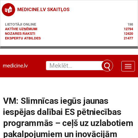
MEDICINE.LV SKAITĻOS
LIETOTĀJI ONLINE
198
AKTĪVIE UZŅĒMUMI
12794
NOZARES RAKSTI
12420
EKSPERTU ATBILDES
21477
Toggle
naviga
VM: Slimnīcas iegūs jaunas
iespējas dalībai ES pētniecības
programmās – ceļš uz uzlabotiem
pakalpojumiem un inovācijām