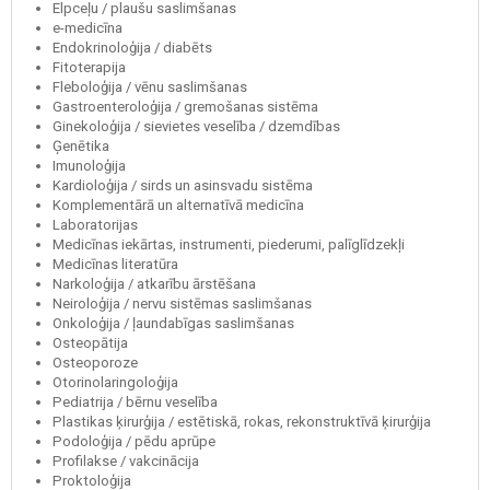
Elpceļu / plaušu saslimšanas
e-medicīna
Endokrinoloģija / diabēts
Fitoterapija
Fleboloģija / vēnu saslimšanas
Gastroenteroloģija / gremošanas sistēma
Ginekoloģija / sievietes veselība / dzemdības
Ģenētika
Imunoloģija
Kardioloģija / sirds un asinsvadu sistēma
Komplementārā un alternatīvā medicīna
Laboratorijas
Medicīnas iekārtas, instrumenti, piederumi, palīglīdzekļi
Medicīnas literatūra
Narkoloģija / atkarību ārstēšana
Neiroloģija / nervu sistēmas saslimšanas
Onkoloģija / ļaundabīgas saslimšanas
Osteopātija
Osteoporoze
Otorinolaringoloģija
Pediatrija / bērnu veselība
Plastikas ķirurģija / estētiskā, rokas, rekonstruktīvā ķirurģija
Podoloģija / pēdu aprūpe
Profilakse / vakcinācija
Proktoloģija