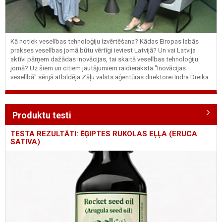
Kā notiek veselības tehnoloģiju izvērtēšana? Kādas Eiropas labās
prakses veselības jomā būtu vērtīgi ieviest Latvijā? Un vai Latvija
aktīvi pārņem dažādas inovācijas, tai skaitā veselības tehnoloģiju
jomā? Uz šiem un citiem jautājumiem raidieraksta "Inovācijas
veselībā" sērijā atbildēja Zāļu valsts aģentūras direktorei Indra Dreika.
Produktu testi
TESTA REZULTĀTI: ĒĢIPTES RUKOLAS EĻĻA (ERUCA
SATIVA)