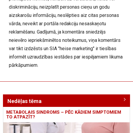
diskrimināciju, neizplatīt personas cieņu un godu
aizskarošu informāciju, neslēpties aiz citas personas
vārda, neveikt ar portāla redakciju nesaskaņotu
reklamēšanu. Gadījumā, ja komentāra sniedzējs
neievēro iepriekšminētos noteikumus, viņa komentārs
var tikt izdzēsts un SIA "heise marketing" ir tiesības
informēt uzraudzības iestādes par iespējamiem likuma
pārkāpumiem.
Nedēļas tēma
METABOLAIS SINDROMS – PĒC KĀDIEM SIMPTOMIEM
TO ATPAZĪT?