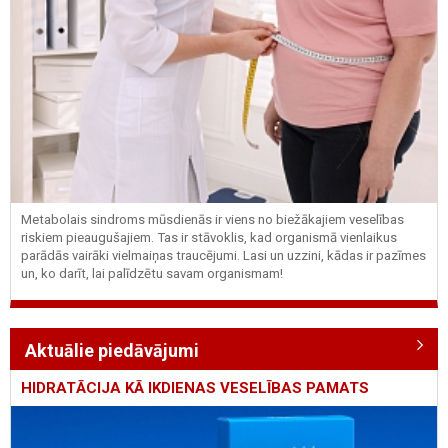
Metabolais sindroms mūsdienās ir viens no biežākajiem veselības
riskiem pieaugušajiem. Tas ir stāvoklis, kad organismā vienlaikus
parādās vairāki vielmaiņas traucējumi. Lasi un uzzini, kādas ir pazīmes
un, ko darīt, lai palīdzētu savam organismam!
Aktuālie piedāvājumi
HIDRATĀCIJA KĀ IKDIENAS VESELĪBAS PAMATS