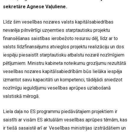
sekretāre Agnese Vaļuliene.
Līdz šim veselības nozares valsts kapitālsabiedrības
nevarēja pilnvērtīgi uzņemties starptautisku projektu
finansēšanas saistības ierobežoto resursu dēļ, līdz ar to
valsts līdzfinansējums atvieglos projektu realizāciju un dos
iespēju piesaistīt starptautisku atbalstu nozarē nozīmīgiem
pētījumiem. Ministru kabineta noteikumu grozījumu rezultātā
veselības nozares kapitālsabiedrībām būs lielāka iespēja
izmantot savu kapacitāti un kompetenci, tādējādi sniedzot
nozīmīgu ieguldījumu veselības aprūpes uzlabošanā
valstiskā mērogā.
Liela daļa no ES programmu piedāvātajiem projektiem ir
saistīti ar visām ES aktuālām veselības aprūpes tēmām, kas
ir tiešā sasaistē arī ar Veselības ministrijas izstrādātiem un