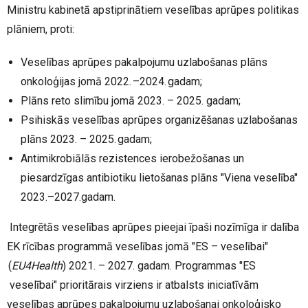
Ministru kabinetā apstiprinātiem veselības aprūpes politikas
plāniem, proti:
Veselības aprūpes pakalpojumu uzlabošanas plāns
onkoloģijas jomā 2022. –2024. gadam;
Plāns reto slimību jomā 2023. – 2025. gadam;
Psihiskās veselības aprūpes organizēšanas uzlabošanas
plāns 2023. – 2025. gadam;
Antimikrobiālās rezistences ierobežošanas un
piesardzīgas antibiotiku lietošanas plāns "Viena veselība"
2023.–2027.gadam.
Integrētās veselības aprūpes pieejai īpaši nozīmīga ir dalība
EK rīcības programmā veselības jomā "ES – veselībai"
(
EU4Health
) 2021. – 2027. gadam. Programmas "ES
veselībai" prioritārais virziens ir atbalsts iniciatīvām
veselības aprūpes pakalpojumu uzlabošanai onkoloģisko