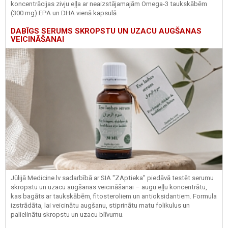
koncentrācijas zivju eļļa ar neaizstājamajām Omega-3 taukskābēm
(300 mg) EPA un DHA vienā kapsulā.
DABĪGS SERUMS SKROPSTU UN UZACU AUGŠANAS
VEICINĀŠANAI
Jūlijā Medicine.lv sadarbībā ar SIA "ZAptieka" piedāvā testēt serumu
skropstu un uzacu augšanas veicināšanai – augu eļļu koncentrātu,
kas bagāts ar taukskābēm, fitosteroliem un antioksidantiem. Formula
izstrādāta, lai veicinātu augšanu, stiprinātu matu folikulus un
palielinātu skropstu un uzacu blīvumu.