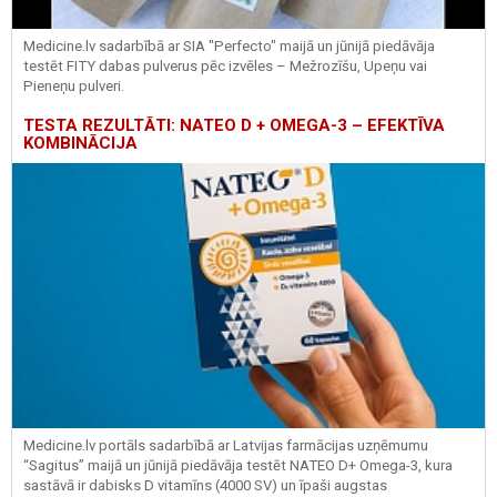
Medicine.lv sadarbībā ar SIA "Perfecto" maijā un jūnijā piedāvāja
testēt FITY dabas pulverus pēc izvēles – Mežrozīšu, Upeņu vai
Pieneņu pulveri.
TESTA REZULTĀTI: NATEO D + OMEGA-3 – EFEKTĪVA
KOMBINĀCIJA
Medicine.lv portāls sadarbībā ar Latvijas farmācijas uzņēmumu
“Sagitus” maijā un jūnijā piedāvāja testēt NATEO D+ Omega-3, kura
sastāvā ir dabisks D vitamīns (4000 SV) un īpaši augstas