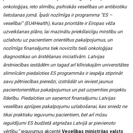
onkoloģijas, reto slimību, psihiskās veselības un antibiotiku
lietošanas jomā. Īpaši nozīmīga ir programma “ES –
veselībai” (EU4Health), kuras prioritāte ir Eiropas vēža
uzveikšanas plāns, lai mazinātu priekšlaicīgu mirstību un
uzlabotu uz pacientiem orientētus pakalpojumus, un
nozīmīgs finansējums tiek novirzīts tieši onkoloģijas
diagnostikas un ārstēšanas iniciatīvām. Latvijas
ārstniecības iestādēm un tagad arī klīniskajām universitātes
slimnīcām piedaloties ES programmās ir iespēja stiprināt
savu pētniecības pieredzi, izstrādāt un ieviest jaunus
pacientorientētus pakalpojumus un pat uzņemties projektu
līderību. Piedaloties un saņemot finansējumu Latvijas
veselības aprūpes pakalpojumu uzlabošanai, kas sniedz ne
tikai praktisku ieguvumu pacientiem, bet arī mūsu
ieguldījumi ES budžetā atgriežas Latvijā ar pievienoto
vērtību,”
ieguvumus akcentē
Veselības ministrijas valsts