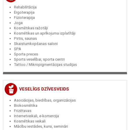
Rehabilitācija
Ergoterapija
Fizioterapija
Joga
Kosmētikas ražotāji
Kosmētikas un aprīkojuma izplatītāji
Pirtis, saunas
Skaistumkopšanas saloni
SPA
Sporta preces
Sports veselībai, sporta centri
Tattoo / Mikropigmentācijas studijas
VESELĪGS DZĪVESVEIDS
Asociācijas, biedrības, organizācijas
Biokosmētika
Frizētavas
Internetveikali, e-komercija
Kosmētikas veikali
Mācību iestādes, kursi, semināri