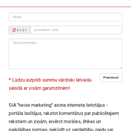
Vārds
Drošības
5 + 5
=
kods:
Tavs
komentārs:
Pievienot
* Lūdzu aizpildi summu vārdiski latviešu
valodā ar visām garumzīmēm!
SIA "heise marketing" aicina interneta lietotājus -
portāla lasītājus, rakstot komentārus par publicētajiem
rakstiem un ziņām, ievērot morāles, ētikas un
pieklājības normas, nekūdīt uz vardarbību, naidu vai