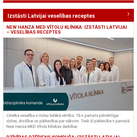
Izstāsti Latvijai veselības receptes
NEW HANZA MED VĪTOLU KLĪNIKA: IZSTĀSTI LATVIJAI
– VESELĪBAS RECEPTES
Cilvēka veselība ir mūsu lielākā vērtība. Tā ir pamats pilnvērtīgai
dzīvei, drošībai un pārliecībai par nākotni. Tieši šī pārliecība ir pamatā
New Hanza MED Vītolu klīnikas darbībai.