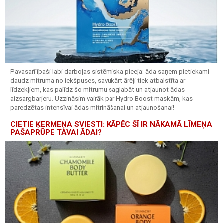
Pavasarī īpaši labi darbojas sistēmiska pieeja: āda saņem pietiekami
daudz mitruma no iekšpuses, savukārt ārēji tiek atbalstīta ar
līdzekļiem, kas palīdz šo mitrumu saglabāt un atjaunot ādas
aizsargbarjeru.
Uzzināsim vairāk par
Hydro
Boost
maskām, kas
paredzētas intensīvai ādas mitrināšanai un atjaunošanai!
CIETIE ĶERMEŅA SVIESTI: KĀPĒC ŠĪ IR NĀKAMĀ LĪMEŅA
PAŠAPRŪPE TAVAI ĀDAI?