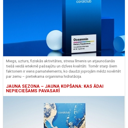
Miegs, uzturs, fiziskās aktivitātes, stresa līmenis un atjaunošanās
tiešā veidā ietekmē pašsajūtu un dzīves kvalitāti. Tomēr starp šiem
faktoriem ir viens pamatelements, ko daudzi joprojām mēdz novērtēt
par zemu – pietiekama organisma hidratācija.
JAUNA SEZONA – JAUNA KOPŠANA: KAS ĀDAI
NEPIECIEŠAMS PAVASARĪ