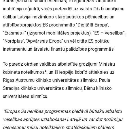
kuras (vai kuru struktūrvienības) ir reģistrētas zinātnisko
institūciju reģistrā, varēs pretendēt uz valsts līdzfinansējumu
dalībai Latvijai nozīmīgos starptautiskos pētniecības un
attīstības projektos ES programmās "Digitālā Eiropa",
"Erasmus+" (izņemot mobilitātes projektus), "ES – veselībai",
"Nordplus", “Apvārsnis Eiropa” un vēl citās ES politiku
instrumentu un ārvalstu finanšu palīdzības programmās.
To paredz otrdien valdības atbalstītie grozījumi Ministru
kabineta noteikumos*, un šī iespēja šobrīd attieksies uz
Rīgas Austrumu klīnisko universitātes slimnīcu, Paula
Stradiņa klīnisko universitātes slimnīcu, Bērnu klīnisko
universitātes slimnīcu.
"Eiropas Savienības programmas piedāvā būtisku atbalstu
veselības aprūpes uzlabošanai Latvijā un var dot nozīmīgu
pienesumu mūsu noteiktajiem stratēģiskajiem plāniem