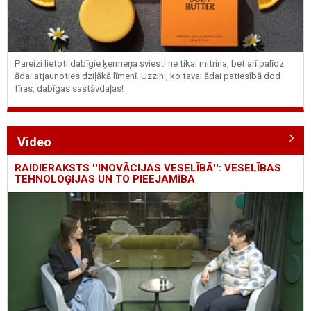
Pareizi lietoti dabīgie ķermeņa sviesti ne tikai mitrina, bet arī palīdz
ādai atjaunoties dziļākā līmenī. Uzzini, ko tavai ādai patiesībā dod
tīras, dabīgas sastāvdaļas!
Video
RAIDIERAKSTS ''INOVĀCIJAS VESELĪBĀ'': VESELĪBAS
TEHNOLOĢIJAS UN TO PIEEJAMĪBA