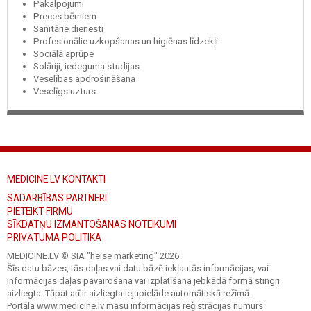
Pakalpojumi
Preces bērniem
Sanitārie dienesti
Profesionālie uzkopšanas un higiēnas līdzekļi
Sociālā aprūpe
Solāriji, iedeguma studijas
Veselības apdrošināšana
Veselīgs uzturs
MEDICINE.LV KONTAKTI
SADARBĪBAS PARTNERI
PIETEIKT FIRMU
SĪKDATŅU IZMANTOŠANAS NOTEIKUMI
PRIVĀTUMA POLITIKA
MEDICINE.LV © SIA "heise marketing"
2026.
Šīs datu bāzes, tās daļas vai datu bāzē iekļautās informācijas, vai
informācijas daļas pavairošana vai izplatīšana jebkādā formā stingri
aizliegta. Tāpat arī ir aizliegta lejupielāde automātiskā režīmā.
Portāla www.medicine.lv masu informācijas reģistrācijas numurs: